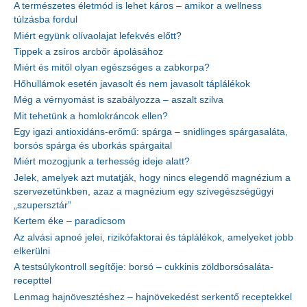
A természetes életmód is lehet káros – amikor a wellness
túlzásba fordul
Miért együnk olívaolajat lefekvés előtt?
Tippek a zsíros arcbőr ápolásához
Miért és mitől olyan egészséges a zabkorpa?
Hőhullámok esetén javasolt és nem javasolt táplálékok
Még a vérnyomást is szabályozza – aszalt szilva
Mit tehetünk a homlokráncok ellen?
Egy igazi antioxidáns-erőmű: spárga – snidlinges spárgasaláta,
borsós spárga és uborkás spárgaital
Miért mozogjunk a terhesség ideje alatt?
Jelek, amelyek azt mutatják, hogy nincs elegendő magnézium a
szervezetünkben, azaz a magnézium egy szívegészségügyi
„szupersztár”
Kertem éke – paradicsom
Az alvási apnoé jelei, rizikófaktorai és táplálékok, amelyeket jobb
elkerülni
A testsúlykontroll segítője: borsó – cukkinis zöldborsósaláta-
recepttel
Lenmag hajnövesztéshez – hajnövekedést serkentő receptekkel