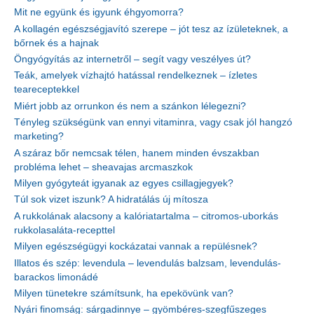
Mit ne együnk és igyunk éhgyomorra?
A kollagén egészségjavító szerepe – jót tesz az ízületeknek, a
bőrnek és a hajnak
Öngyógyítás az internetről – segít vagy veszélyes út?
Teák, amelyek vízhajtó hatással rendelkeznek – ízletes
teareceptekkel
Miért jobb az orrunkon és nem a szánkon lélegezni?
Tényleg szükségünk van ennyi vitaminra, vagy csak jól hangzó
marketing?
A száraz bőr nemcsak télen, hanem minden évszakban
probléma lehet – sheavajas arcmaszkok
Milyen gyógyteát igyanak az egyes csillagjegyek?
Túl sok vizet iszunk? A hidratálás új mítosza
A rukkolának alacsony a kalóriatartalma – citromos-uborkás
rukkolasaláta-recepttel
Milyen egészségügyi kockázatai vannak a repülésnek?
Illatos és szép: levendula – levendulás balzsam, levendulás-
barackos limonádé
Milyen tünetekre számítsunk, ha epekövünk van?
Nyári finomság: sárgadinnye – gyömbéres-szegfűszeges