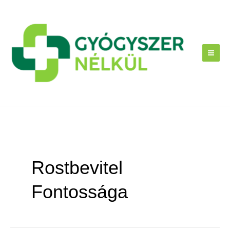
Skip
to
content
Rostbevitel
Fontossága