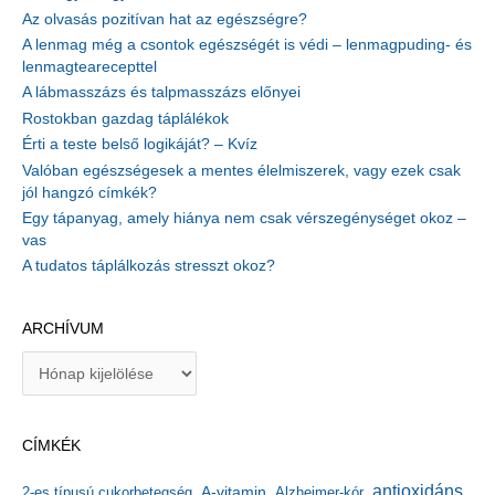
Az olvasás pozitívan hat az egészségre?
A lenmag még a csontok egészségét is védi – lenmagpuding- és
lenmagtearecepttel
A lábmasszázs és talpmasszázs előnyei
Rostokban gazdag táplálékok
Érti a teste belső logikáját? – Kvíz
Valóban egészségesek a mentes élelmiszerek, vagy ezek csak
jól hangzó címkék?
Egy tápanyag, amely hiánya nem csak vérszegénységet okoz –
vas
A tudatos táplálkozás stresszt okoz?
ARCHÍVUM
A
r
c
h
CÍMKÉK
í
v
antioxidáns
A-vitamin
2-es típusú cukorbetegség
Alzheimer-kór
u