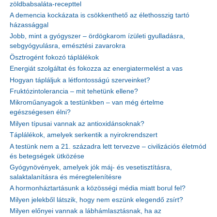
zöldbabsaláta-recepttel
A demencia kockázata is csökkenthető az élethosszig tartó
házassággal
Jobb, mint a gyógyszer – ördögkarom ízületi gyulladásra,
sebgyógyulásra, emésztési zavarokra
Ösztrogént fokozó táplálékok
Energiát szolgáltat és fokozza az energiatermelést a vas
Hogyan tápláljuk a létfontosságú szerveinket?
Fruktózintolerancia – mit tehetünk ellene?
Mikroműanyagok a testünkben – van még értelme
egészségesen élni?
Milyen típusai vannak az antioxidánsoknak?
Táplálékok, amelyek serkentik a nyirokrendszert
A testünk nem a 21. századra lett tervezve – civilizációs életmód
és betegségek ütközése
Gyógynövények, amelyek jók máj- és vesetisztításra,
salaktalanításra és méregtelenítésre
A hormonháztartásunk a közösségi média miatt borul fel?
Milyen jelekből látszik, hogy nem eszünk elegendő zsírt?
Milyen előnyei vannak a lábhámlasztásnak, ha az