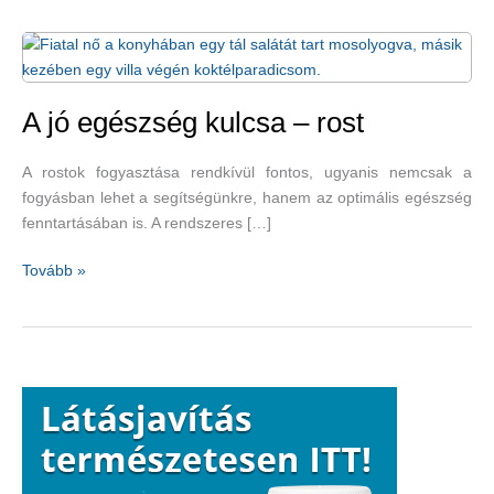
A jó egészség kulcsa – rost
A rostok fogyasztása rendkívül fontos, ugyanis nemcsak a
fogyásban lehet a segítségünkre, hanem az optimális egészség
fenntartásában is. A rendszeres […]
A
Tovább »
jó
egészség
kulcsa
–
rost