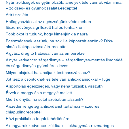
Nyári zöldségek és gyümölcsök, amelyek tele vannak vitaminnal
– zöldség- és gyümölcssaláta-recepttel
Artritiszdiéta
Halfogyasztással az egészségünk védelmében –
fűszernövényes grillezett hal és tonhalkrém
Több okot is tudunk, hogy kimenjünk a napra
Egészségesek leszünk, ha sok lila káposztát eszünk? Diós-
almás lilakáposztasaláta-recepttel
A gyász öregítő hatással van az emberekre
A nyár kedvence: sárgadinnye – sárgadinnyés-mentás limonádé
és sárgadinnyés-gyömbéres leves
Milyen olajokat használjunk testmasszázshoz?
Jót tesz a csontoknak és tele van antioxidánsokkal – füge
A sportolás egészséges, vagy néha túlzásba visszük?
Érvek a meggy és a meggylé mellett
Miért előnyös, ha sötét szobában alszunk?
A szeder rengeteg antioxidánst tartalmaz – szedres
chiapudingrecepttel
Házi praktikák a fogak fehérítésére
A magyarok kedvence: zöldbab – fokhagymás-rozmaringos