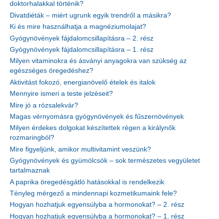
doktorhalakkal történik?
Divatdiéták – miért ugrunk egyik trendről a másikra?
Ki és mire használhatja a magnéziumolajat?
Gyógynövények fájdalomcsillapításra – 2. rész
Gyógynövények fájdalomcsillapításra – 1. rész
Milyen vitaminokra és ásványi anyagokra van szükség az
egészséges öregedéshez?
Aktivitást fokozó, energianövelő ételek és italok
Mennyire ismeri a teste jelzéseit?
Mire jó a rózsalekvár?
Magas vérnyomásra gyógynövények és fűszernövények
Milyen érdekes dolgokat készítettek régen a királynők
rozmaringból?
Mire figyeljünk, amikor multivitamint veszünk?
Gyógynövények és gyümölcsök – sok természetes vegyületet
tartalmaznak
A paprika öregedésgátló hatásokkal is rendelkezik
Tényleg mérgező a mindennapi kozmetikumaink fele?
Hogyan hozhatjuk egyensúlyba a hormonokat? – 2. rész
Hogyan hozhatjuk egyensúlyba a hormonokat? – 1. rész