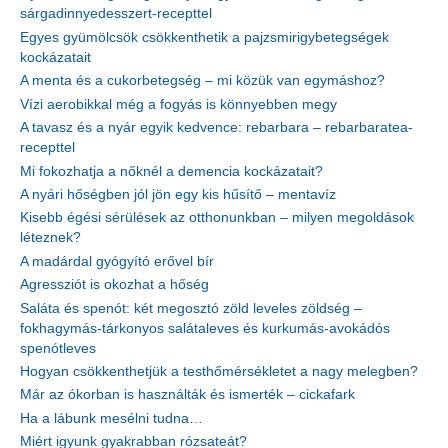
sárgadinnyedesszert-recepttel
Egyes gyümölcsök csökkenthetik a pajzsmirigybetegségek
kockázatait
A menta és a cukorbetegség – mi közük van egymáshoz?
Vízi aerobikkal még a fogyás is könnyebben megy
A tavasz és a nyár egyik kedvence: rebarbara – rebarbaratea-
recepttel
Mi fokozhatja a nőknél a demencia kockázatait?
A nyári hőségben jól jön egy kis hűsítő – mentavíz
Kisebb égési sérülések az otthonunkban – milyen megoldások
léteznek?
A madárdal gyógyító erővel bír
Agressziót is okozhat a hőség
Saláta és spenót: két megosztó zöld leveles zöldség –
fokhagymás-tárkonyos salátaleves és kurkumás-avokádós
spenótleves
Hogyan csökkenthetjük a testhőmérsékletet a nagy melegben?
Már az ókorban is használták és ismerték – cickafark
Ha a lábunk mesélni tudna…
Miért igyunk gyakrabban rózsateát?