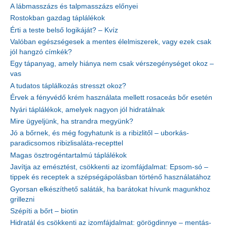
A lábmasszázs és talpmasszázs előnyei
Rostokban gazdag táplálékok
Érti a teste belső logikáját? – Kvíz
Valóban egészségesek a mentes élelmiszerek, vagy ezek csak
jól hangzó címkék?
Egy tápanyag, amely hiánya nem csak vérszegénységet okoz –
vas
A tudatos táplálkozás stresszt okoz?
Érvek a fényvédő krém használata mellett rosaceás bőr esetén
Nyári táplálékok, amelyek nagyon jól hidratálnak
Mire ügyeljünk, ha strandra megyünk?
Jó a bőrnek, és még fogyhatunk is a ribizlitől – uborkás-
paradicsomos ribizlisaláta-recepttel
Magas ösztrogéntartalmú táplálékok
Javítja az emésztést, csökkenti az izomfájdalmat: Epsom-só –
tippek és receptek a szépségápolásban történő használatához
Gyorsan elkészíthető saláták, ha barátokat hívunk magunkhoz
grillezni
Szépíti a bőrt – biotin
Hidratál és csökkenti az izomfájdalmat: görögdinnye – mentás-