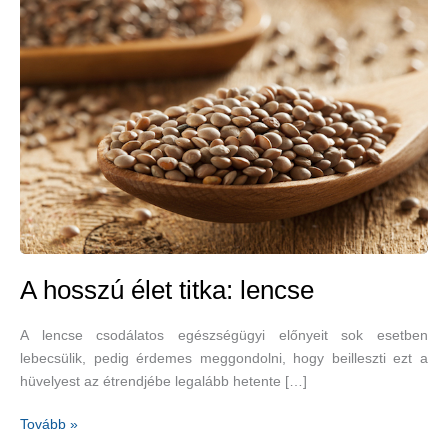
A hosszú élet titka: lencse
A lencse csodálatos egészségügyi előnyeit sok esetben
lebecsülik, pedig érdemes meggondolni, hogy beilleszti ezt a
hüvelyest az étrendjébe legalább hetente […]
A
Tovább »
hosszú