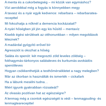
A menta és a cukorbetegség – mi közük van egymáshoz?
Vízi aerobikkal még a fogyás is könnyebben megy
A tavasz és a nyár egyik kedvence: rebarbara – rebarbaratea-
recepttel
Mi fokozhatja a nőknél a demencia kockázatait?
A nyári hőségben jól jön egy kis hűsítő – mentavíz
Kisebb égési sérülések az otthonunkban – milyen megoldások
léteznek?
A madárdal gyógyító erővel bír
Agressziót is okozhat a hőség
Saláta és spenót: két megosztó zöld leveles zöldség –
fokhagymás-tárkonyos salátaleves és kurkumás-avokádós
spenótleves
Hogyan csökkenthetjük a testhőmérsékletet a nagy melegben?
Már az ókorban is használták és ismerték – cickafark
Ha a lábunk mesélni tudna…
Miért igyunk gyakrabban rózsateát?
Az olvasás pozitívan hat az egészségre?
A lenmag még a csontok egészségét is védi – lenmagpuding- és
lenmagtearecepttel