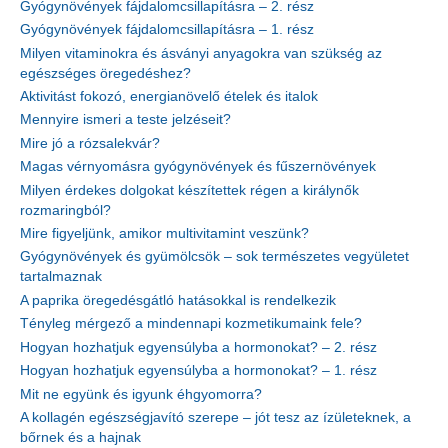
Gyógynövények fájdalomcsillapításra – 2. rész
Gyógynövények fájdalomcsillapításra – 1. rész
Milyen vitaminokra és ásványi anyagokra van szükség az
egészséges öregedéshez?
Aktivitást fokozó, energianövelő ételek és italok
Mennyire ismeri a teste jelzéseit?
Mire jó a rózsalekvár?
Magas vérnyomásra gyógynövények és fűszernövények
Milyen érdekes dolgokat készítettek régen a királynők
rozmaringból?
Mire figyeljünk, amikor multivitamint veszünk?
Gyógynövények és gyümölcsök – sok természetes vegyületet
tartalmaznak
A paprika öregedésgátló hatásokkal is rendelkezik
Tényleg mérgező a mindennapi kozmetikumaink fele?
Hogyan hozhatjuk egyensúlyba a hormonokat? – 2. rész
Hogyan hozhatjuk egyensúlyba a hormonokat? – 1. rész
Mit ne együnk és igyunk éhgyomorra?
A kollagén egészségjavító szerepe – jót tesz az ízületeknek, a
bőrnek és a hajnak