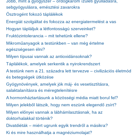
Jobb, mint a gyógyszer – ördögkarom ízületi gyulladásra,
sebgyógyulásra, emésztési zavarokra
Ösztrogént fokozó táplálékok
Energiát szolgáltat és fokozza az energiatermelést a vas
Hogyan tápláljuk a létfontosságú szerveinket?
Fruktózintolerancia – mit tehetünk ellene?
Mikroműanyagok a testünkben – van még értelme
egészségesen élni?
Milyen típusai vannak az antioxidánsoknak?
Táplálékok, amelyek serkentik a nyirokrendszert
A testünk nem a 21. századra lett tervezve – civilizációs életmód
és betegségek ütközése
Gyógynövények, amelyek jók máj- és vesetisztításra,
salaktalanításra és méregtelenítésre
A hormonháztartásunk a közösségi média miatt borul fel?
Milyen jelekből látszik, hogy nem eszünk elegendő zsírt?
Milyen előnyei vannak a lábhámlasztásnak, ha az
doktorhalakkal történik?
Divatdiéták – miért ugrunk egyik trendről a másikra?
Ki és mire használhatja a magnéziumolajat?