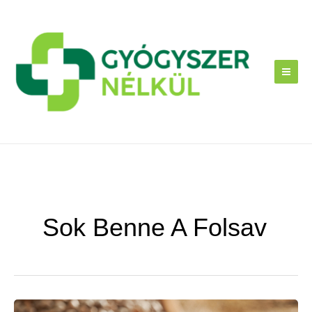
Skip
to
content
Sok Benne A Folsav