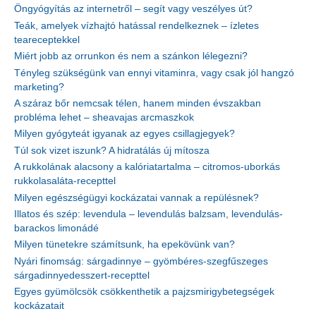
Öngyógyítás az internetről – segít vagy veszélyes út?
Teák, amelyek vízhajtó hatással rendelkeznek – ízletes
teareceptekkel
Miért jobb az orrunkon és nem a szánkon lélegezni?
Tényleg szükségünk van ennyi vitaminra, vagy csak jól hangzó
marketing?
A száraz bőr nemcsak télen, hanem minden évszakban
probléma lehet – sheavajas arcmaszkok
Milyen gyógyteát igyanak az egyes csillagjegyek?
Túl sok vizet iszunk? A hidratálás új mítosza
A rukkolának alacsony a kalóriatartalma – citromos-uborkás
rukkolasaláta-recepttel
Milyen egészségügyi kockázatai vannak a repülésnek?
Illatos és szép: levendula – levendulás balzsam, levendulás-
barackos limonádé
Milyen tünetekre számítsunk, ha epekövünk van?
Nyári finomság: sárgadinnye – gyömbéres-szegfűszeges
sárgadinnyedesszert-recepttel
Egyes gyümölcsök csökkenthetik a pajzsmirigybetegségek
kockázatait