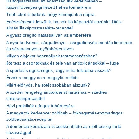
Halfogyasztással az egészségünk védelmében –
fűszernövényes grillezett hal és tonhalkrém
Több okot is tudunk, hogy kimenjünk a napra
Egészségesek leszünk, ha sok lila káposztát eszünk? Diós-
almás lilakáposztasaláta-recepttel
A gyász öregítő hatással van az emberekre
A nyár kedvence: sárgadinnye – sárgadinnyés-mentás limonádé
és sárgadinnyés-gyömbéres leves
Milyen olajokat használjunk testmasszázshoz?
Jót tesz a csontoknak és tele van antioxidánsokkal – füge
A sportolás egészséges, vagy néha túlzásba visszük?
Érvek a meggy és a meggylé mellett
Miért előnyös, ha sötét szobában alszunk?
A szeder rengeteg antioxidánst tartalmaz – szedres
chiapudingrecepttel
Házi praktikák a fogak fehérítésére
A magyarok kedvence: zöldbab – fokhagymás-rozmaringos
zöldbabsaláta-recepttel
A demencia kockázata is csökkenthető az élethosszig tartó
házassággal