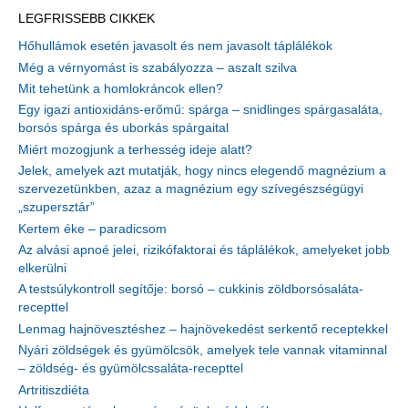
LEGFRISSEBB CIKKEK
Hőhullámok esetén javasolt és nem javasolt táplálékok
Még a vérnyomást is szabályozza – aszalt szilva
Mit tehetünk a homlokráncok ellen?
Egy igazi antioxidáns-erőmű: spárga – snidlinges spárgasaláta,
borsós spárga és uborkás spárgaital
Miért mozogjunk a terhesség ideje alatt?
Jelek, amelyek azt mutatják, hogy nincs elegendő magnézium a
szervezetünkben, azaz a magnézium egy szívegészségügyi
„szupersztár”
Kertem éke – paradicsom
Az alvási apnoé jelei, rizikófaktorai és táplálékok, amelyeket jobb
elkerülni
A testsúlykontroll segítője: borsó – cukkinis zöldborsósaláta-
recepttel
Lenmag hajnövesztéshez – hajnövekedést serkentő receptekkel
Nyári zöldségek és gyümölcsök, amelyek tele vannak vitaminnal
– zöldség- és gyümölcssaláta-recepttel
Artritiszdiéta