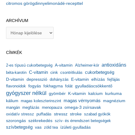
citromos görögdinnyelimonádé-recepttel
ARCHÍVUM
A
r
c
h
CÍMKÉK
í
v
antioxidáns
A-vitamin
2-es típusú cukorbetegség
Alzheimer-kór
u
m
C-vitamin
cukorbetegség
béta-karotin
cink
csontritkulás
depresszió
E-vitamin
D-vitamin
dohányzás
elhízás
fejfájás
gyulladáscsökkentő
flavonoidok
fogyás
fokhagyma
folát
gyógyszer nélkül
kalcium
gyömbér
K-vitamin
kurkuma
kálium
magas vérnyomás
magnézium
magas koleszterinszint
mangán
megfázás
menopauza
omega-3 zsírsavak
stressz
stroke
oxidatív stressz
puffadás
szabad gyökök
szorongás
székrekedés
szív- és érrendszeri betegségek
szívbetegség
ízületi gyulladás
vas
zöld tea