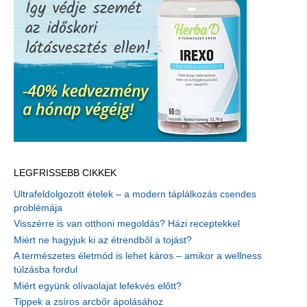
LEGFRISSEBB CIKKEK
Ultrafeldolgozott ételek – a modern táplálkozás csendes
problémája
Visszérre is van otthoni megoldás? Házi receptekkel
Miért ne hagyjuk ki az étrendből a tojást?
A természetes életmód is lehet káros – amikor a wellness
túlzásba fordul
Miért együnk olívaolajat lefekvés előtt?
Tippek a zsíros arcbőr ápolásához