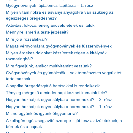
Gyógynövények fájdalomcsillapításra – 1. rész
Milyen vitaminokra és ásványi anyagokra van szükség az
egészséges öregedéshez?
Aktivitást fokozó, energianövelő ételek és italok
Mennyire ismeri a teste jelzéseit?
Mire jó a rózsalekvár?
Magas vérnyomásra gyógynövények és fűszernövények
Milyen érdekes dolgokat készítettek régen a királynők
rozmaringból?
Mire figyeljünk, amikor multivitamint veszünk?
Gyógynövények és gyümölcsök – sok természetes vegyületet
tartalmaznak
A paprika öregedésgátló hatásokkal is rendelkezik
Tényleg mérgező a mindennapi kozmetikumaink fele?
Hogyan hozhatjuk egyensúlyba a hormonokat? – 2. rész
Hogyan hozhatjuk egyensúlyba a hormonokat? – 1. rész
Mit ne együnk és igyunk éhgyomorra?
A kollagén egészségjavító szerepe – jót tesz az ízületeknek, a
bőrnek és a hajnak