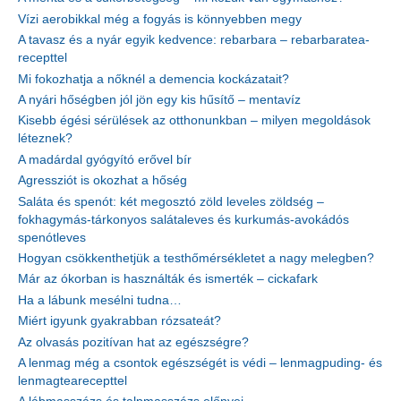
Vízi aerobikkal még a fogyás is könnyebben megy
A tavasz és a nyár egyik kedvence: rebarbara – rebarbaratea-
recepttel
Mi fokozhatja a nőknél a demencia kockázatait?
A nyári hőségben jól jön egy kis hűsítő – mentavíz
Kisebb égési sérülések az otthonunkban – milyen megoldások
léteznek?
A madárdal gyógyító erővel bír
Agressziót is okozhat a hőség
Saláta és spenót: két megosztó zöld leveles zöldség –
fokhagymás-tárkonyos salátaleves és kurkumás-avokádós
spenótleves
Hogyan csökkenthetjük a testhőmérsékletet a nagy melegben?
Már az ókorban is használták és ismerték – cickafark
Ha a lábunk mesélni tudna…
Miért igyunk gyakrabban rózsateát?
Az olvasás pozitívan hat az egészségre?
A lenmag még a csontok egészségét is védi – lenmagpuding- és
lenmagtearecepttel