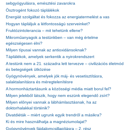
sebgyógyulásra, emésztési zavarokra
Ösztrogént fokozó táplálékok
Energiát szolgáltat és fokozza az energiatermelést a vas
Hogyan tápláljuk a létfontosságú szerveinket?
Fruktózintolerancia – mit tehetünk ellene?
Mikroműanyagok a testünkben – van még értelme
egészségesen élni?
Milyen típusai vannak az antioxidánsoknak?
Táplálékok, amelyek serkentik a nyirokrendszert
A testünk nem a 21. századra lett tervezve – civilizációs életmód
és betegségek ütközése
Gyógynövények, amelyek jók máj- és vesetisztításra,
salaktalanításra és méregtelenítésre
A hormonháztartásunk a közösségi média miatt borul fel?
Milyen jelekből látszik, hogy nem eszünk elegendő zsírt?
Milyen előnyei vannak a lábhámlasztásnak, ha az
doktorhalakkal történik?
Divatdiéták – miért ugrunk egyik trendről a másikra?
Ki és mire használhatja a magnéziumolajat?
Gyógynövények fájdalomcsillapításra – 2. rész