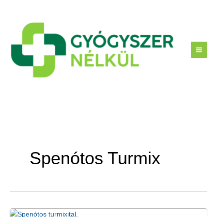
Skip
to
content
Spenótos Turmix