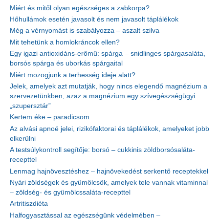
Miért és mitől olyan egészséges a zabkorpa?
Hőhullámok esetén javasolt és nem javasolt táplálékok
Még a vérnyomást is szabályozza – aszalt szilva
Mit tehetünk a homlokráncok ellen?
Egy igazi antioxidáns-erőmű: spárga – snidlinges spárgasaláta,
borsós spárga és uborkás spárgaital
Miért mozogjunk a terhesség ideje alatt?
Jelek, amelyek azt mutatják, hogy nincs elegendő magnézium a
szervezetünkben, azaz a magnézium egy szívegészségügyi
„szupersztár”
Kertem éke – paradicsom
Az alvási apnoé jelei, rizikófaktorai és táplálékok, amelyeket jobb
elkerülni
A testsúlykontroll segítője: borsó – cukkinis zöldborsósaláta-
recepttel
Lenmag hajnövesztéshez – hajnövekedést serkentő receptekkel
Nyári zöldségek és gyümölcsök, amelyek tele vannak vitaminnal
– zöldség- és gyümölcssaláta-recepttel
Artritiszdiéta
Halfogyasztással az egészségünk védelmében –