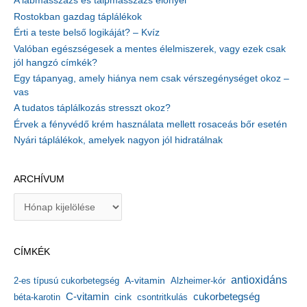
A lábmasszázs és talpmasszázs előnyei
Rostokban gazdag táplálékok
Érti a teste belső logikáját? – Kvíz
Valóban egészségesek a mentes élelmiszerek, vagy ezek csak
jól hangzó címkék?
Egy tápanyag, amely hiánya nem csak vérszegénységet okoz –
vas
A tudatos táplálkozás stresszt okoz?
Érvek a fényvédő krém használata mellett rosaceás bőr esetén
Nyári táplálékok, amelyek nagyon jól hidratálnak
ARCHÍVUM
A
r
c
h
CÍMKÉK
í
v
antioxidáns
A-vitamin
2-es típusú cukorbetegség
Alzheimer-kór
u
m
C-vitamin
cukorbetegség
béta-karotin
cink
csontritkulás