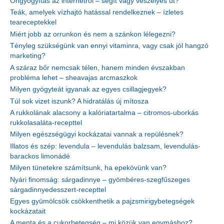
Öngyógyítás az internetről – segít vagy veszélyes út?
Teák, amelyek vízhajtó hatással rendelkeznek – ízletes
teareceptekkel
Miért jobb az orrunkon és nem a szánkon lélegezni?
Tényleg szükségünk van ennyi vitaminra, vagy csak jól hangzó
marketing?
A száraz bőr nemcsak télen, hanem minden évszakban
probléma lehet – sheavajas arcmaszkok
Milyen gyógyteát igyanak az egyes csillagjegyek?
Túl sok vizet iszunk? A hidratálás új mítosza
A rukkolának alacsony a kalóriatartalma – citromos-uborkás
rukkolasaláta-recepttel
Milyen egészségügyi kockázatai vannak a repülésnek?
Illatos és szép: levendula – levendulás balzsam, levendulás-
barackos limonádé
Milyen tünetekre számítsunk, ha epekövünk van?
Nyári finomság: sárgadinnye – gyömbéres-szegfűszeges
sárgadinnyedesszert-recepttel
Egyes gyümölcsök csökkenthetik a pajzsmirigybetegségek
kockázatait
A menta és a cukorbetegség – mi közük van egymáshoz?