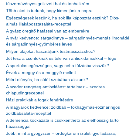
fűszernövényes grillezett hal és tonhalkrém
Több okot is tudunk, hogy kimenjünk a napra
Egészségesek leszünk, ha sok lila káposztát eszünk? Diós-
almás lilakáposztasaláta-recepttel
A gyász öregítő hatással van az emberekre
A nyár kedvence: sárgadinnye – sárgadinnyés-mentás limonádé
és sárgadinnyés-gyömbéres leves
Milyen olajokat használjunk testmasszázshoz?
Jót tesz a csontoknak és tele van antioxidánsokkal – füge
A sportolás egészséges, vagy néha túlzásba visszük?
Érvek a meggy és a meggylé mellett
Miért előnyös, ha sötét szobában alszunk?
A szeder rengeteg antioxidánst tartalmaz – szedres
chiapudingrecepttel
Házi praktikák a fogak fehérítésére
A magyarok kedvence: zöldbab – fokhagymás-rozmaringos
zöldbabsaláta-recepttel
A demencia kockázata is csökkenthető az élethosszig tartó
házassággal
Jobb, mint a gyógyszer – ördögkarom ízületi gyulladásra,