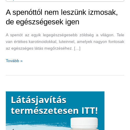
A spenóttól nem leszünk izmosak,
de egészségesek igen
A spenót az egyik legegészségesebb zöldség a világon. Tele
van értékes karotinoidokkal, luteinnel, amelyek nagyon fontosak
az egészséges látás megőrzéséhez. […]
A
Tovább »
spenóttól
nem
leszünk
izmosak,
de
egészségesek
igen