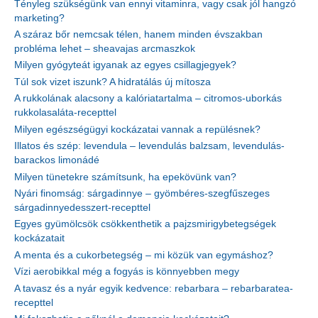
Tényleg szükségünk van ennyi vitaminra, vagy csak jól hangzó
marketing?
A száraz bőr nemcsak télen, hanem minden évszakban
probléma lehet – sheavajas arcmaszkok
Milyen gyógyteát igyanak az egyes csillagjegyek?
Túl sok vizet iszunk? A hidratálás új mítosza
A rukkolának alacsony a kalóriatartalma – citromos-uborkás
rukkolasaláta-recepttel
Milyen egészségügyi kockázatai vannak a repülésnek?
Illatos és szép: levendula – levendulás balzsam, levendulás-
barackos limonádé
Milyen tünetekre számítsunk, ha epekövünk van?
Nyári finomság: sárgadinnye – gyömbéres-szegfűszeges
sárgadinnyedesszert-recepttel
Egyes gyümölcsök csökkenthetik a pajzsmirigybetegségek
kockázatait
A menta és a cukorbetegség – mi közük van egymáshoz?
Vízi aerobikkal még a fogyás is könnyebben megy
A tavasz és a nyár egyik kedvence: rebarbara – rebarbaratea-
recepttel