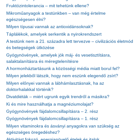
Fruktózintolerancia – mit tehetünk ellene?
Mikroműanyagok a testünkben – van még értelme
egészségesen élni?
Milyen típusai vannak az antioxidánsoknak?
Táplálékok, amelyek serkentik a nyirokrendszert
A testünk nem a 21. századra lett tervezve – civilizációs életmód
és betegségek ütközése
Gyógynövények, amelyek jók máj- és vesetisztításra,
salaktalanításra és méregtelenítésre
A hormonháztartásunk a közösségi média miatt borul fel?
Milyen jelekből látszik, hogy nem eszünk elegendő zsírt?
Milyen előnyei vannak a lábhámlasztásnak, ha az
doktorhalakkal történik?
Divatdiéták – miért ugrunk egyik trendről a másikra?
Ki és mire használhatja a magnéziumolajat?
Gyógynövények fájdalomcsillapításra – 2. rész
Gyógynövények fájdalomcsillapításra – 1. rész
Milyen vitaminokra és ásványi anyagokra van szükség az
egészséges öregedéshez?
Aktivitást fokozó, energianövelő ételek és italok