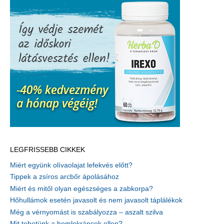
LEGFRISSEBB CIKKEK
Miért együnk olívaolajat lefekvés előtt?
Tippek a zsíros arcbőr ápolásához
Miért és mitől olyan egészséges a zabkorpa?
Hőhullámok esetén javasolt és nem javasolt táplálékok
Még a vérnyomást is szabályozza – aszalt szilva
Mit tehetünk a homlokráncok ellen?