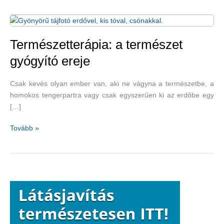
Természetterápia: a természet
gyógyító ereje
Csak kevés olyan ember van, aki ne vágyna a természetbe, a
homokos tengerpartra vagy csak egyszerűen ki az erdőbe egy
[…]
Természetterápia:
Tovább »
a
természet
gyógyító
ereje