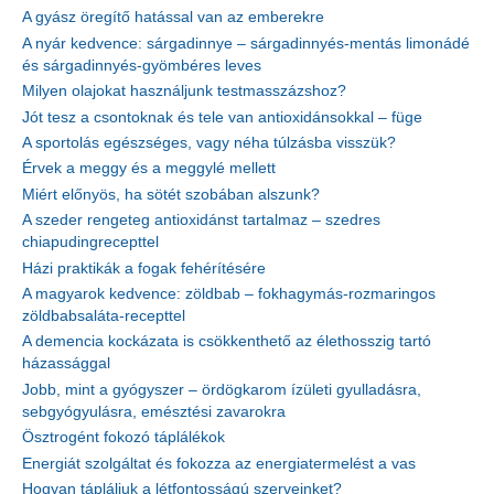
A gyász öregítő hatással van az emberekre
A nyár kedvence: sárgadinnye – sárgadinnyés-mentás limonádé
és sárgadinnyés-gyömbéres leves
Milyen olajokat használjunk testmasszázshoz?
Jót tesz a csontoknak és tele van antioxidánsokkal – füge
A sportolás egészséges, vagy néha túlzásba visszük?
Érvek a meggy és a meggylé mellett
Miért előnyös, ha sötét szobában alszunk?
A szeder rengeteg antioxidánst tartalmaz – szedres
chiapudingrecepttel
Házi praktikák a fogak fehérítésére
A magyarok kedvence: zöldbab – fokhagymás-rozmaringos
zöldbabsaláta-recepttel
A demencia kockázata is csökkenthető az élethosszig tartó
házassággal
Jobb, mint a gyógyszer – ördögkarom ízületi gyulladásra,
sebgyógyulásra, emésztési zavarokra
Ösztrogént fokozó táplálékok
Energiát szolgáltat és fokozza az energiatermelést a vas
Hogyan tápláljuk a létfontosságú szerveinket?