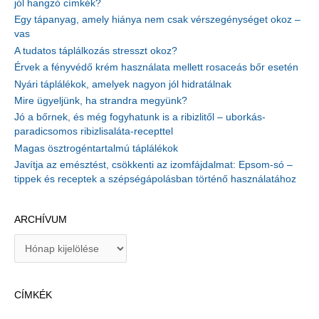
jól hangzó címkék?
Egy tápanyag, amely hiánya nem csak vérszegénységet okoz –
vas
A tudatos táplálkozás stresszt okoz?
Érvek a fényvédő krém használata mellett rosaceás bőr esetén
Nyári táplálékok, amelyek nagyon jól hidratálnak
Mire ügyeljünk, ha strandra megyünk?
Jó a bőrnek, és még fogyhatunk is a ribizlitől – uborkás-
paradicsomos ribizlisaláta-recepttel
Magas ösztrogéntartalmú táplálékok
Javítja az emésztést, csökkenti az izomfájdalmat: Epsom-só –
tippek és receptek a szépségápolásban történő használatához
ARCHÍVUM
A
r
c
h
CÍMKÉK
í
v