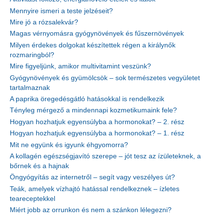
Mennyire ismeri a teste jelzéseit?
Mire jó a rózsalekvár?
Magas vérnyomásra gyógynövények és fűszernövények
Milyen érdekes dolgokat készítettek régen a királynők
rozmaringból?
Mire figyeljünk, amikor multivitamint veszünk?
Gyógynövények és gyümölcsök – sok természetes vegyületet
tartalmaznak
A paprika öregedésgátló hatásokkal is rendelkezik
Tényleg mérgező a mindennapi kozmetikumaink fele?
Hogyan hozhatjuk egyensúlyba a hormonokat? – 2. rész
Hogyan hozhatjuk egyensúlyba a hormonokat? – 1. rész
Mit ne együnk és igyunk éhgyomorra?
A kollagén egészségjavító szerepe – jót tesz az ízületeknek, a
bőrnek és a hajnak
Öngyógyítás az internetről – segít vagy veszélyes út?
Teák, amelyek vízhajtó hatással rendelkeznek – ízletes
teareceptekkel
Miért jobb az orrunkon és nem a szánkon lélegezni?