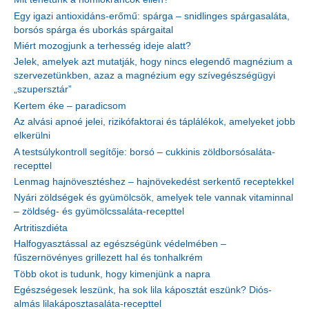
Egy igazi antioxidáns-erőmű: spárga – snidlinges spárgasaláta,
borsós spárga és uborkás spárgaital
Miért mozogjunk a terhesség ideje alatt?
Jelek, amelyek azt mutatják, hogy nincs elegendő magnézium a
szervezetünkben, azaz a magnézium egy szívegészségügyi
„szupersztár”
Kertem éke – paradicsom
Az alvási apnoé jelei, rizikófaktorai és táplálékok, amelyeket jobb
elkerülni
A testsúlykontroll segítője: borsó – cukkinis zöldborsósaláta-
recepttel
Lenmag hajnövesztéshez – hajnövekedést serkentő receptekkel
Nyári zöldségek és gyümölcsök, amelyek tele vannak vitaminnal
– zöldség- és gyümölcssaláta-recepttel
Artritiszdiéta
Halfogyasztással az egészségünk védelmében –
fűszernövényes grillezett hal és tonhalkrém
Több okot is tudunk, hogy kimenjünk a napra
Egészségesek leszünk, ha sok lila káposztát eszünk? Diós-
almás lilakáposztasaláta-recepttel