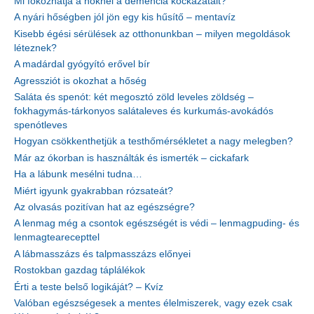
Mi fokozhatja a nőknél a demencia kockázatait?
A nyári hőségben jól jön egy kis hűsítő – mentavíz
Kisebb égési sérülések az otthonunkban – milyen megoldások
léteznek?
A madárdal gyógyító erővel bír
Agressziót is okozhat a hőség
Saláta és spenót: két megosztó zöld leveles zöldség –
fokhagymás-tárkonyos salátaleves és kurkumás-avokádós
spenótleves
Hogyan csökkenthetjük a testhőmérsékletet a nagy melegben?
Már az ókorban is használták és ismerték – cickafark
Ha a lábunk mesélni tudna…
Miért igyunk gyakrabban rózsateát?
Az olvasás pozitívan hat az egészségre?
A lenmag még a csontok egészségét is védi – lenmagpuding- és
lenmagtearecepttel
A lábmasszázs és talpmasszázs előnyei
Rostokban gazdag táplálékok
Érti a teste belső logikáját? – Kvíz
Valóban egészségesek a mentes élelmiszerek, vagy ezek csak