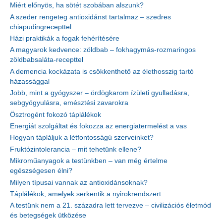
Miért előnyös, ha sötét szobában alszunk?
A szeder rengeteg antioxidánst tartalmaz – szedres
chiapudingrecepttel
Házi praktikák a fogak fehérítésére
A magyarok kedvence: zöldbab – fokhagymás-rozmaringos
zöldbabsaláta-recepttel
A demencia kockázata is csökkenthető az élethosszig tartó
házassággal
Jobb, mint a gyógyszer – ördögkarom ízületi gyulladásra,
sebgyógyulásra, emésztési zavarokra
Ösztrogént fokozó táplálékok
Energiát szolgáltat és fokozza az energiatermelést a vas
Hogyan tápláljuk a létfontosságú szerveinket?
Fruktózintolerancia – mit tehetünk ellene?
Mikroműanyagok a testünkben – van még értelme
egészségesen élni?
Milyen típusai vannak az antioxidánsoknak?
Táplálékok, amelyek serkentik a nyirokrendszert
A testünk nem a 21. századra lett tervezve – civilizációs életmód
és betegségek ütközése