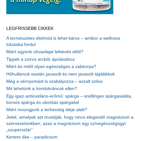
LEGFRISSEBB CIKKEK
A természetes életmód is lehet káros – amikor a wellness
túlzásba fordul
Miért együnk olívaolajat lefekvés előtt?
Tippek a zsíros arcbőr ápolásához
Miért és mitől olyan egészséges a zabkorpa?
Hőhullámok esetén javasolt és nem javasolt táplálékok
Még a vérnyomást is szabályozza – aszalt szilva
Mit tehetünk a homlokráncok ellen?
Egy igazi antioxidáns-erőmű: spárga – snidlinges spárgasaláta,
borsós spárga és uborkás spárgaital
Miért mozogjunk a terhesség ideje alatt?
Jelek, amelyek azt mutatják, hogy nincs elegendő magnézium a
szervezetünkben, azaz a magnézium egy szívegészségügyi
„szupersztár”
Kertem éke – paradicsom