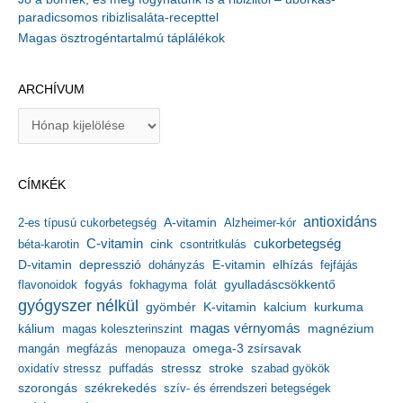
paradicsomos ribizlisaláta-recepttel
Magas ösztrogéntartalmú táplálékok
ARCHÍVUM
A
r
c
h
CÍMKÉK
í
v
antioxidáns
A-vitamin
2-es típusú cukorbetegség
Alzheimer-kór
u
m
C-vitamin
cukorbetegség
béta-karotin
cink
csontritkulás
depresszió
E-vitamin
D-vitamin
dohányzás
elhízás
fejfájás
gyulladáscsökkentő
flavonoidok
fogyás
fokhagyma
folát
gyógyszer nélkül
kalcium
gyömbér
K-vitamin
kurkuma
kálium
magas vérnyomás
magnézium
magas koleszterinszint
mangán
megfázás
menopauza
omega-3 zsírsavak
stressz
stroke
oxidatív stressz
puffadás
szabad gyökök
szorongás
székrekedés
szív- és érrendszeri betegségek