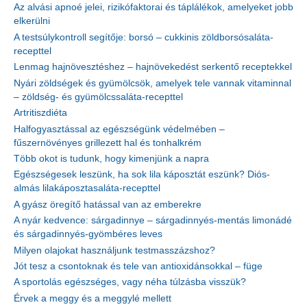
Az alvási apnoé jelei, rizikófaktorai és táplálékok, amelyeket jobb
elkerülni
A testsúlykontroll segítője: borsó – cukkinis zöldborsósaláta-
recepttel
Lenmag hajnövesztéshez – hajnövekedést serkentő receptekkel
Nyári zöldségek és gyümölcsök, amelyek tele vannak vitaminnal
– zöldség- és gyümölcssaláta-recepttel
Artritiszdiéta
Halfogyasztással az egészségünk védelmében –
fűszernövényes grillezett hal és tonhalkrém
Több okot is tudunk, hogy kimenjünk a napra
Egészségesek leszünk, ha sok lila káposztát eszünk? Diós-
almás lilakáposztasaláta-recepttel
A gyász öregítő hatással van az emberekre
A nyár kedvence: sárgadinnye – sárgadinnyés-mentás limonádé
és sárgadinnyés-gyömbéres leves
Milyen olajokat használjunk testmasszázshoz?
Jót tesz a csontoknak és tele van antioxidánsokkal – füge
A sportolás egészséges, vagy néha túlzásba visszük?
Érvek a meggy és a meggylé mellett