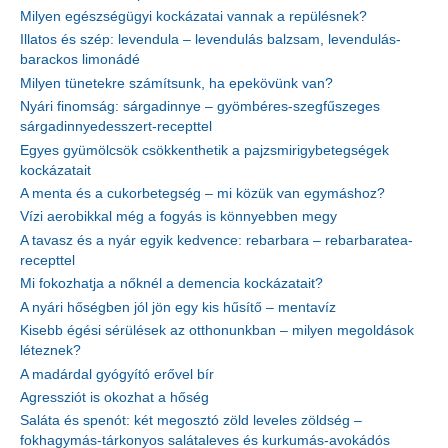
Milyen egészségügyi kockázatai vannak a repülésnek?
Illatos és szép: levendula – levendulás balzsam, levendulás-
barackos limonádé
Milyen tünetekre számítsunk, ha epekövünk van?
Nyári finomság: sárgadinnye – gyömbéres-szegfűszeges
sárgadinnyedesszert-recepttel
Egyes gyümölcsök csökkenthetik a pajzsmirigybetegségek
kockázatait
A menta és a cukorbetegség – mi közük van egymáshoz?
Vízi aerobikkal még a fogyás is könnyebben megy
A tavasz és a nyár egyik kedvence: rebarbara – rebarbaratea-
recepttel
Mi fokozhatja a nőknél a demencia kockázatait?
A nyári hőségben jól jön egy kis hűsítő – mentavíz
Kisebb égési sérülések az otthonunkban – milyen megoldások
léteznek?
A madárdal gyógyító erővel bír
Agressziót is okozhat a hőség
Saláta és spenót: két megosztó zöld leveles zöldség –
fokhagymás-tárkonyos salátaleves és kurkumás-avokádós