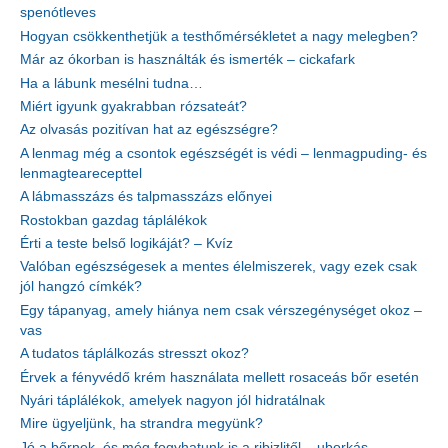
spenótleves
Hogyan csökkenthetjük a testhőmérsékletet a nagy melegben?
Már az ókorban is használták és ismerték – cickafark
Ha a lábunk mesélni tudna…
Miért igyunk gyakrabban rózsateát?
Az olvasás pozitívan hat az egészségre?
A lenmag még a csontok egészségét is védi – lenmagpuding- és
lenmagtearecepttel
A lábmasszázs és talpmasszázs előnyei
Rostokban gazdag táplálékok
Érti a teste belső logikáját? – Kvíz
Valóban egészségesek a mentes élelmiszerek, vagy ezek csak
jól hangzó címkék?
Egy tápanyag, amely hiánya nem csak vérszegénységet okoz –
vas
A tudatos táplálkozás stresszt okoz?
Érvek a fényvédő krém használata mellett rosaceás bőr esetén
Nyári táplálékok, amelyek nagyon jól hidratálnak
Mire ügyeljünk, ha strandra megyünk?
Jó a bőrnek, és még fogyhatunk is a ribizlitől – uborkás-