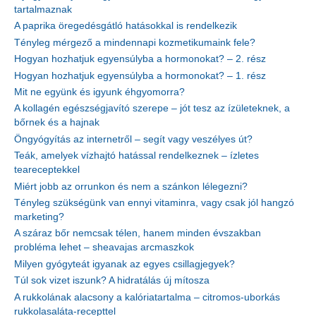
tartalmaznak
A paprika öregedésgátló hatásokkal is rendelkezik
Tényleg mérgező a mindennapi kozmetikumaink fele?
Hogyan hozhatjuk egyensúlyba a hormonokat? – 2. rész
Hogyan hozhatjuk egyensúlyba a hormonokat? – 1. rész
Mit ne együnk és igyunk éhgyomorra?
A kollagén egészségjavító szerepe – jót tesz az ízületeknek, a
bőrnek és a hajnak
Öngyógyítás az internetről – segít vagy veszélyes út?
Teák, amelyek vízhajtó hatással rendelkeznek – ízletes
teareceptekkel
Miért jobb az orrunkon és nem a szánkon lélegezni?
Tényleg szükségünk van ennyi vitaminra, vagy csak jól hangzó
marketing?
A száraz bőr nemcsak télen, hanem minden évszakban
probléma lehet – sheavajas arcmaszkok
Milyen gyógyteát igyanak az egyes csillagjegyek?
Túl sok vizet iszunk? A hidratálás új mítosza
A rukkolának alacsony a kalóriatartalma – citromos-uborkás
rukkolasaláta-recepttel