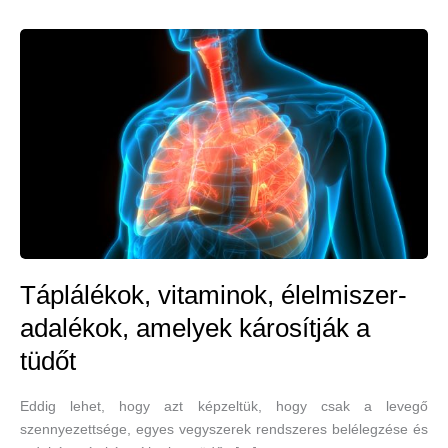
Táplálékok, vitaminok, élelmiszer-
adalékok, amelyek károsítják a
tüdőt
Eddig lehet, hogy azt képzeltük, hogy csak a levegő
szennyezettsége, egyes vegyszerek rendszeres belélegzése és