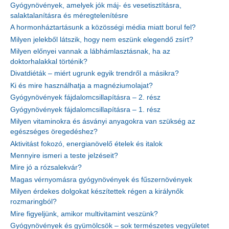
Gyógynövények, amelyek jók máj- és vesetisztításra,
salaktalanításra és méregtelenítésre
A hormonháztartásunk a közösségi média miatt borul fel?
Milyen jelekből látszik, hogy nem eszünk elegendő zsírt?
Milyen előnyei vannak a lábhámlasztásnak, ha az
doktorhalakkal történik?
Divatdiéták – miért ugrunk egyik trendről a másikra?
Ki és mire használhatja a magnéziumolajat?
Gyógynövények fájdalomcsillapításra – 2. rész
Gyógynövények fájdalomcsillapításra – 1. rész
Milyen vitaminokra és ásványi anyagokra van szükség az
egészséges öregedéshez?
Aktivitást fokozó, energianövelő ételek és italok
Mennyire ismeri a teste jelzéseit?
Mire jó a rózsalekvár?
Magas vérnyomásra gyógynövények és fűszernövények
Milyen érdekes dolgokat készítettek régen a királynők
rozmaringból?
Mire figyeljünk, amikor multivitamint veszünk?
Gyógynövények és gyümölcsök – sok természetes vegyületet