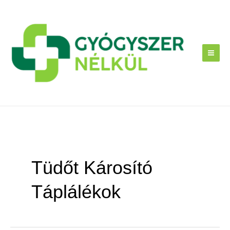
Skip
to
content
Tüdőt Károsító
Táplálékok