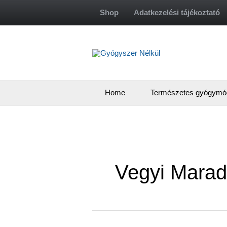
Skip
Shop
Adatkezelési tájékoztató
to
content
Home
Természetes gyógymó
Vegyi Mara