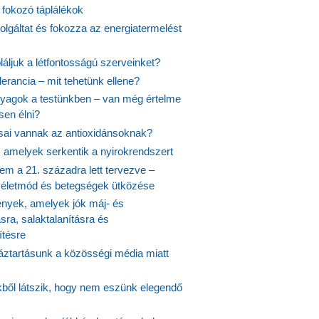
 fokozó táplálékok
olgáltat és fokozza az energiatermelést
áljuk a létfontosságú szerveinket?
lerancia – mit tehetünk ellene?
agok a testünkben – van még értelme
en élni?
usai vannak az antioxidánsoknak?
, amelyek serkentik a nyirokrendszert
em a 21. századra lett tervezve –
ós életmód és betegségek ütközése
yek, amelyek jók máj- és
ásra, salaktalanításra és
ítésre
ztartásunk a közösségi média miatt
ekből látszik, hogy nem eszünk elegendő