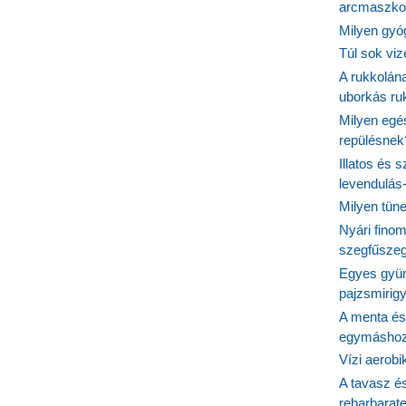
arcmaszko
Milyen gyó
Túl sok viz
A rukkolána
uborkás ruk
Milyen egé
repülésnek
Illatos és 
levendulás
Milyen tün
Nyári fino
szegfűszeg
Egyes gyüm
pajzsmirig
A menta és
egymásho
Vízi aerob
A tavasz é
rebarbarate