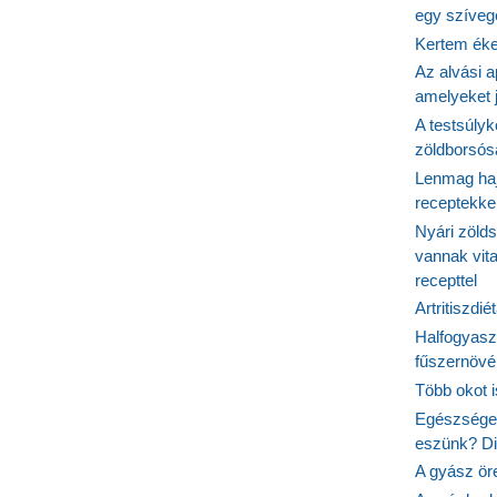
egy szíveg
Kertem éke
Az alvási ap
amelyeket j
A testsúlyk
zöldborsósa
Lenmag haj
receptekke
Nyári zöld
vannak vit
recepttel
Artritiszdié
Halfogyasz
fűszernövén
Több okot 
Egészséges
eszünk? Dió
A gyász ör