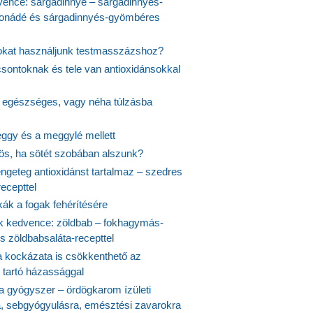
vence: sárgadinnye – sárgadinnyés-
onádé és sárgadinnyés-gyömbéres
jokat használjunk testmasszázshoz?
csontoknak és tele van antioxidánsokkal
s egészséges, vagy néha túlzásba
ggy és a meggylé mellett
yös, ha sötét szobában alszunk?
ngeteg antioxidánst tartalmaz – szedres
ecepttel
kák a fogak fehérítésére
 kedvence: zöldbab – fokhagymás-
s zöldbabsaláta-recepttel
 kockázata is csökkenthető az
 tartó házassággal
 a gyógyszer – ördögkarom ízületi
a, sebgyógyulásra, emésztési zavarokra