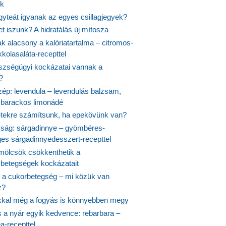
k
gyteát igyanak az egyes csillagjegyek?
et iszunk? A hidratálás új mítosza
k alacsony a kalóriatartalma – citromos-
kolasaláta-recepttel
szségügyi kockázatai vannak a
?
szép: levendula – levendulás balzsam,
-barackos limonádé
etekre számítsunk, ha epekövünk van?
mság: sárgadinnye – gyömbéres-
es sárgadinnyedesszert-recepttel
ölcsök csökkenthetik a
ybetegségek kockázatait
 a cukorbetegség – mi közük van
z?
ikkal még a fogyás is könnyebben megy
s a nyár egyik kedvence: rebarbara –
a-recepttel