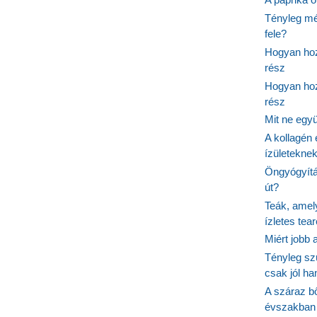
Tényleg mé
fele?
Hogyan hoz
rész
Hogyan hoz
rész
Mit ne egy
A kollagén 
ízületeknek
Öngyógyítás
út?
Teák, amel
ízletes tea
Miért jobb
Tényleg sz
csak jól h
A száraz b
évszakban 