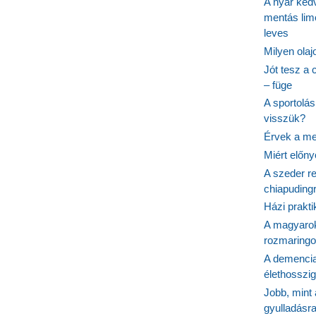
A nyár ked
mentás lim
leves
Milyen ola
Jót tesz a 
– füge
A sportolá
visszük?
Érvek a me
Miért előn
A szeder re
chiapudingr
Házi prakti
A magyarok
rozmaringo
A demencia
élethosszig
Jobb, mint
gyulladásr