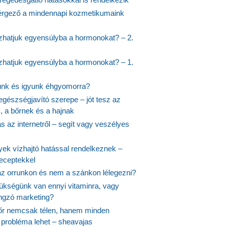
rgező a mindennapi kozmetikumaink
hatjuk egyensúlyba a hormonokat? – 2.
hatjuk egyensúlyba a hormonokat? – 1.
ünk és igyunk éhgyomorra?
egészségjavító szerepe – jót tesz az
, a bőrnek és a hajnak
 az internetről – segít vagy veszélyes
yek vízhajtó hatással rendelkeznek –
receptekkel
 az orrunkon és nem a szánkon lélegezni?
ükségünk van ennyi vitaminra, vagy
angzó marketing?
őr nemcsak télen, hanem minden
probléma lehet – sheavajas