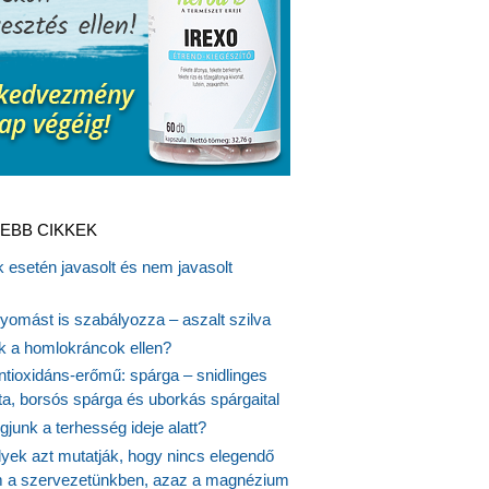
EBB CIKKEK
 esetén javasolt és nem javasolt
yomást is szabályozza – aszalt szilva
nk a homlokráncok ellen?
ntioxidáns-erőmű: spárga – snidlinges
ta, borsós spárga és uborkás spárgaital
junk a terhesség ideje alatt?
lyek azt mutatják, hogy nincs elegendő
 a szervezetünkben, azaz a magnézium