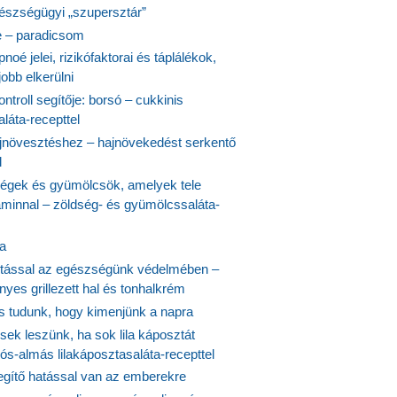
észségügyi „szupersztár”
 – paradicsom
noé jelei, rizikófaktorai és táplálékok,
obb elkerülni
ontroll segítője: borsó – cukkinis
láta-recepttel
növesztéshez – hajnövekedést serkentő
l
ségek és gyümölcsök, amelyek tele
aminnal – zöldség- és gyümölcssaláta-
ta
tással az egészségünk védelmében –
yes grillezett hal és tonhalkrém
is tudunk, hogy kimenjünk a napra
ek leszünk, ha sok lila káposztát
s-almás lilakáposztasaláta-recepttel
egítő hatással van az emberekre