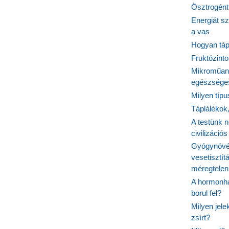
Ösztrogént
Energiát sz
a vas
Hogyan tápl
Fruktózinto
Mikroműany
egészséges
Milyen típ
Táplálékok
A testünk n
civilizáci
Gyógynövén
vesetisztít
méregtelen
A hormonhá
borul fel?
Milyen jel
zsírt?