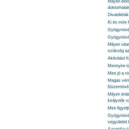
Milyen elő
doktorhalak
Divatdiéták
Ki és mire
Gyógynövén
Gyógynövén
Milyen vit
szükség a
Aktivitást 
Mennyire is
Mire jó a r
Magas vér
fűszernöv
Milyen érde
királynők 
Mire figyel
Gyógynövé
vegyületet
A paprika ö