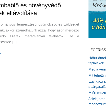
mbaölő és növényvédő
k eltávolítása
ományos termesztésű gyümölcsöt és zöldséget
unk, akkor számolhatunk azzal, hogy azon mérgező
védő szerek maradványai találhatók. De a
iszerek […]
LEGFRISS
»
Hőhullámok
ő
táplálékok
Még a vérn
édő
Mit tehetü
Egy igazi a
ása
spárgasalá
Miért mozog
Jelek, ame
magnézium