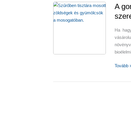
A go
szere
Ha hagy
vásárol
növény
bioélelm
A
Tovább 
gombaöl
és
növényv
szerek
eltávolít