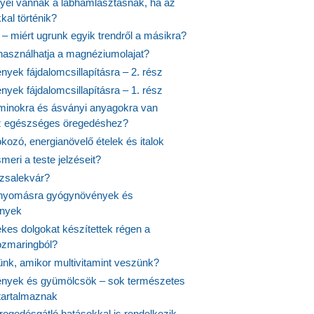
nyei vannak a lábhámlasztásnak, ha az
kal történik?
 – miért ugrunk egyik trendről a másikra?
 használhatja a magnéziumolajat?
yek fájdalomcsillapításra – 2. rész
yek fájdalomcsillapításra – 1. rész
aminokra és ásványi anyagokra van
z egészséges öregedéshez?
fokozó, energianövelő ételek és italok
meri a teste jelzéseit?
ózsalekvár?
nyomásra gyógynövények és
ények
kes dolgokat készítettek régen a
rozmaringból?
jünk, amikor multivitamint veszünk?
nyek és gyümölcsök – sok természetes
 tartalmaznak
regedésgátló hatásokkal is rendelkezik