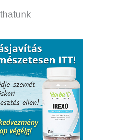
íthatunk