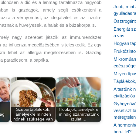
különösen a dió és a lenmag tartalmazza nagyobb
Jobb, mint
mban is gazdagok, amely segít csökkenteni a
gyulladásr
lyozza a vérnyomást, az idegátvitelt és az inzulin-
Ösztrogént
maznak a hüvelyesek, a halak és a búzakorpa is.
Energiát sz
a vas
mely nagy szerepet játszik az immunrendszer
Hogyan tápl
 az influenza megelőzésében is jeleskedik. Ez egy
Fruktózinto
ra lehet az allergia megelőzésében is. Gazdag
Mikroműany
r, a paradicsom, a paprika.
egészséges
Milyen típ
Táplálékok
A testünk n
civilizáci
Gyógynövén
,
Szupertáplálékok,
Illóolajok, amelyekre
vesetisztít
lág
amelyekre minden
mindig számíthatunk
méregtelen
…
nőnek szüksége van
ízületi…
A hormonhá
borul fel?