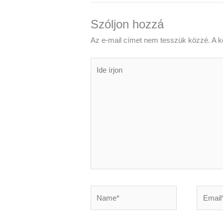
Szóljon hozzá
Az e-mail címet nem tesszük közzé.
A k
Ide
írjon
Name*
Email*