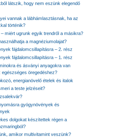
ekből látszik, hogy nem eszünk elegendő
nyei vannak a lábhámlasztásnak, ha az
kal történik?
 – miért ugrunk egyik trendről a másikra?
 használhatja a magnéziumolajat?
yek fájdalomcsillapításra – 2. rész
yek fájdalomcsillapításra – 1. rész
aminokra és ásványi anyagokra van
z egészséges öregedéshez?
fokozó, energianövelő ételek és italok
meri a teste jelzéseit?
ózsalekvár?
nyomásra gyógynövények és
ények
kes dolgokat készítettek régen a
rozmaringból?
jünk, amikor multivitamint veszünk?