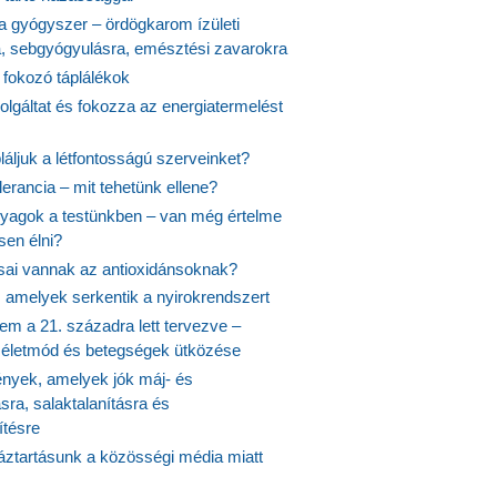
 a gyógyszer – ördögkarom ízületi
a, sebgyógyulásra, emésztési zavarokra
 fokozó táplálékok
olgáltat és fokozza az energiatermelést
áljuk a létfontosságú szerveinket?
lerancia – mit tehetünk ellene?
agok a testünkben – van még értelme
en élni?
usai vannak az antioxidánsoknak?
, amelyek serkentik a nyirokrendszert
em a 21. századra lett tervezve –
ós életmód és betegségek ütközése
yek, amelyek jók máj- és
ásra, salaktalanításra és
ítésre
ztartásunk a közösségi média miatt