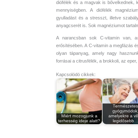
diófélék és a magvak is bővelkednek, 
mennyiségben. A diófélék magnéziu
gyulladást és a stresszt, illetve szabá
anyagcserét is. Sok magnéziumot tartal
A narancsban sok C-vitamin van, a
erősítésében. A C-vitamin a megfázás és
olyan tápanyag, amely nagy hasznunk
forrásai a citrusfélék, a brokkoli, az epe
Kapcsolódó cikkek:
Természetes
gyógymódok
Miért mozogjunk a
amelyekre a vi
terhesség ideje alatt?
legidősebb