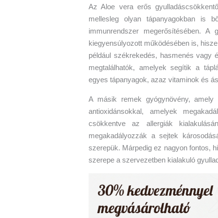
Az Aloe vera erős gyulladáscsökkentő
mellesleg olyan tápanyagokban is b
immunrendszer megerősítésében. A 
kiegyensúlyozott működésében is, hiszen
például székrekedés, hasmenés vagy é
megtalálhatók, amelyek segítik a táplá
egyes tápanyagok, azaz vitaminok és ás
A másik remek gyógynövény, amely se
antioxidánsokkal, amelyek megakadál
csökkentve az allergiák kialakulás
megakadályozzák a sejtek károsodásá
szerepük. Márpedig ez nagyon fontos, h
szerepe a szervezetben kialakuló gyulla