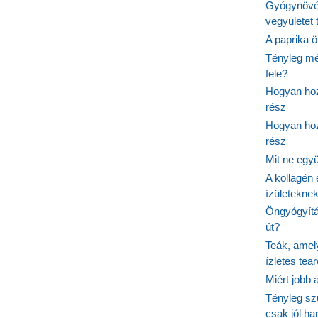
Gyógynövé
vegyületet
A paprika ö
Tényleg mé
fele?
Hogyan hoz
rész
Hogyan hoz
rész
Mit ne egy
A kollagén 
ízületeknek
Öngyógyítás
út?
Teák, amel
ízletes tea
Miért jobb
Tényleg sz
csak jól h