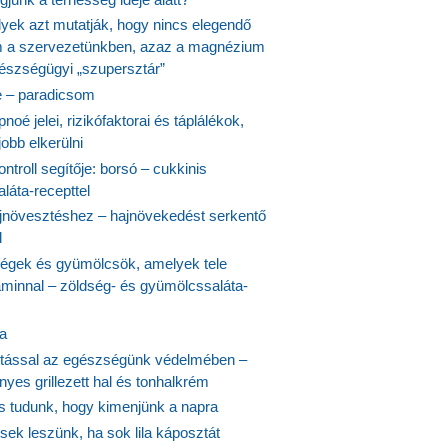
lyek azt mutatják, hogy nincs elegendő
 a szervezetünkben, azaz a magnézium
észségügyi „szupersztár”
 – paradicsom
noé jelei, rizikófaktorai és táplálékok,
obb elkerülni
ontroll segítője: borsó – cukkinis
láta-recepttel
növesztéshez – hajnövekedést serkentő
l
ségek és gyümölcsök, amelyek tele
aminnal – zöldség- és gyümölcssaláta-
ta
tással az egészségünk védelmében –
yes grillezett hal és tonhalkrém
is tudunk, hogy kimenjünk a napra
ek leszünk, ha sok lila káposztát