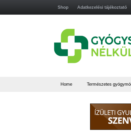
Skip
Shop
Adatkezelési tájékoztató
to
content
Home
Természetes gyógymó