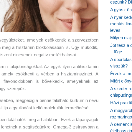
eszünk? Dió
A gyász ör
A nyár ked
mentás lim
leves
Milyen ola
 vegyületeket, amelyek csökkentik a szervezetben
Jót tesz a 
n még a hisztamin blokkolásában is. Úgy működik,
– füge
iszont nincsenek negatív mellékhatásai.
A sportolá
visszük?
min tulajdonságokkal. Az egyik ilyen antihisztamin
Érvek a me
 amely csökkenti a vérben a hisztaminszintet. A
Miért előn
 flavonoidokban is bővelkedik, amelyeknek az
gy szerepük.
A szeder re
chiapudingr
désében, mégpedig a benne található kurkumin nevű
Házi prakti
lítja a gyulladást keltő molekulák termelődését.
A magyarok
rozmaringo
en találhatók meg a halakban. Ezek a tápanyagok
A demencia
 lehetnek a segítségünkre. Omega-3 zsírsavban a
élethosszig