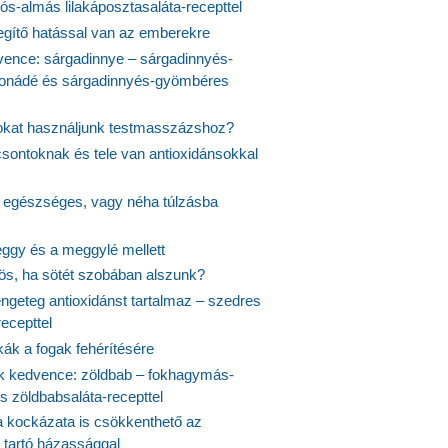
s-almás lilakáposztasaláta-recepttel
egítő hatással van az emberekre
vence: sárgadinnye – sárgadinnyés-
onádé és sárgadinnyés-gyömbéres
jokat használjunk testmasszázshoz?
csontoknak és tele van antioxidánsokkal
s egészséges, vagy néha túlzásba
ggy és a meggylé mellett
yös, ha sötét szobában alszunk?
ngeteg antioxidánst tartalmaz – szedres
ecepttel
kák a fogak fehérítésére
 kedvence: zöldbab – fokhagymás-
s zöldbabsaláta-recepttel
 kockázata is csökkenthető az
 tartó házassággal