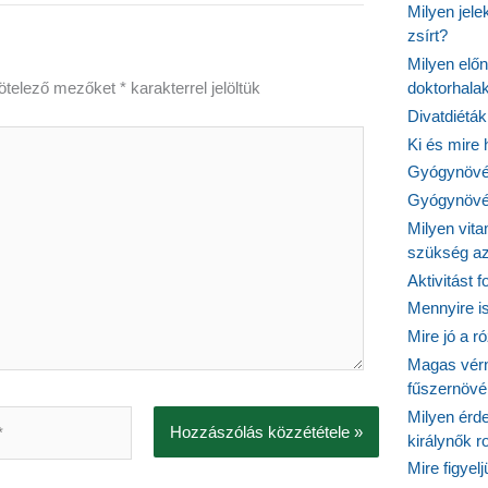
Milyen jel
zsírt?
Milyen elő
doktorhalak
ötelező mezőket
*
karakterrel jelöltük
Divatdiéták
Ki és mire
Gyógynövén
Gyógynövén
Milyen vit
szükség a
Aktivitást 
Mennyire is
Mire jó a r
Magas vér
fűszernöv
Milyen érde
királynők 
Mire figyel