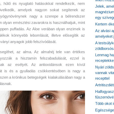
, hűtő és nyugtató hatásokkal rendelkezik, nem
Jelek, ame
ővelkedik, amelyek nagyon sokat segítenek az
magnézium
gyógynövénynek nagy a szerepe a bélrendszer
egy szíveg
 olyan emésztési zavarokra is használhatjuk, mint
Kertem éke
ppen puffadás. Az Aloe verában olyan enzimek is
Az alvási ap
lékok könnyebb lebomlását, illetve elősegítik az
amelyeket j
ványi anyagok jobb felszívódását.
A testsúlyk
zöldborsósa
gíthet, az alma. Az almahéj tele van értékes
Lenmag haj
yozzák a hisztamin felszabadulását, ezzel is
receptekke
ának az esélyét. Az antioxidánsok ezen kívül
Nyári zöld
t is és a gyulladás csökkentésében is nagy a
vannak vit
iszen a krónikus betegségek kialakulásában nagy a
recepttel
dásnak.
Artritiszdié
Halfogyasz
fűszernövén
Több okot 
Egészséges