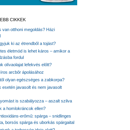
EBB CIKKEK
is van otthoni megoldás? Házi
l
gyjuk ki az étrendből a tojást?
es életmód is lehet káros – amikor a
lzásba fordul
k olívaolajat lefekvés előtt?
síros arcbőr ápolásához
itől olyan egészséges a zabkorpa?
 esetén javasolt és nem javasolt
yomást is szabályozza – aszalt szilva
nk a homlokráncok ellen?
ntioxidáns-erőmű: spárga – snidlinges
ta, borsós spárga és uborkás spárgaital
junk a terhesség ideje alatt?