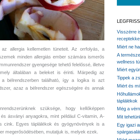
LEGFRISS
Visszérre 
receptekke
Miért ne ha
z allergia kellemetlen tüneteit. Az orrfolyás, a
A természet
 szemek minden allergiás ember számára ismerős
wellness tú
z immunrendszer gyengesége tehető felelőssé, illetve
Miért együn
mely általában a beleket is érinti. Márpedig az
Tippek a z
a bélrendszerben található, így a logika is azt
Miért és m
ndszer, azaz a bélrendszer egészségére és annak
Hőhullámok
táplálékok
rendszerünknek szüksége, hogy kellőképpen
Még a vérn
és ásványi anyagokra, mint például C-vitamin, A-
Mit tehetü
 és cink. Egyes táplálékok és gyógynövények is a
Egy igazi a
spárgasalá
er megerősödésében, mutatjuk is, melyek ezek.
Miért mozog