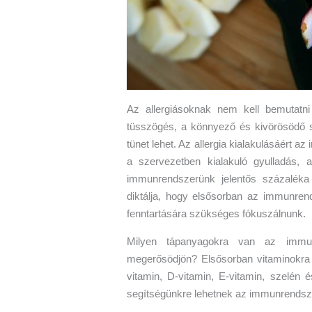
Az allergiásoknak nem kell bemutatni a
tüsszögés, a könnyező és kivörösödő
tünet lehet. Az allergia kialakulásáért a
a szervezetben kialakuló gyulladás, a
immunrendszerünk jelentős százaléka 
diktálja, hogy elsősorban az immunre
fenntartására szükséges fókuszálnunk.
Milyen tápanyagokra van az immun
megerősödjön? Elsősorban vitaminokra 
vitamin, D-vitamin, E-vitamin, szelén
segítségünkre lehetnek az immunrendsz