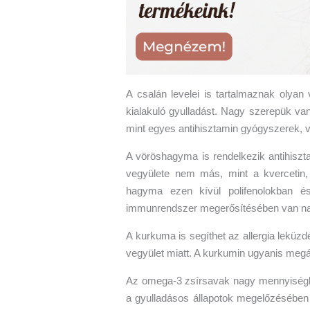
A csalán levelei is tartalmaznak olyan
kialakuló gyulladást. Nagy szerepük va
mint egyes antihisztamin gyógyszerek, v
A vöröshagyma is rendelkezik antihiszta
vegyülete nem más, mint a kvercetin,
hagyma ezen kívül polifenolokban és
immunrendszer megerősítésében van na
A kurkuma is segíthet az allergia leküz
vegyület miatt. A kurkumin ugyanis megál
Az omega-3 zsírsavak nagy mennyiségb
a gyulladásos állapotok megelőzésében