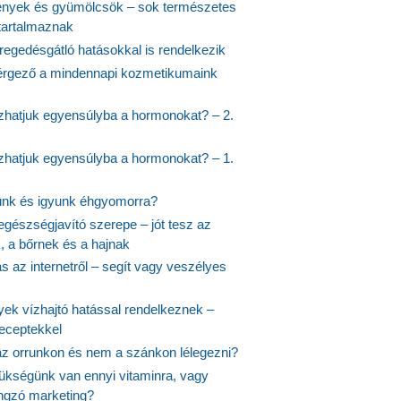
nyek és gyümölcsök – sok természetes
 tartalmaznak
regedésgátló hatásokkal is rendelkezik
rgező a mindennapi kozmetikumaink
hatjuk egyensúlyba a hormonokat? – 2.
hatjuk egyensúlyba a hormonokat? – 1.
ünk és igyunk éhgyomorra?
egészségjavító szerepe – jót tesz az
, a bőrnek és a hajnak
 az internetről – segít vagy veszélyes
yek vízhajtó hatással rendelkeznek –
receptekkel
 az orrunkon és nem a szánkon lélegezni?
ükségünk van ennyi vitaminra, vagy
angzó marketing?