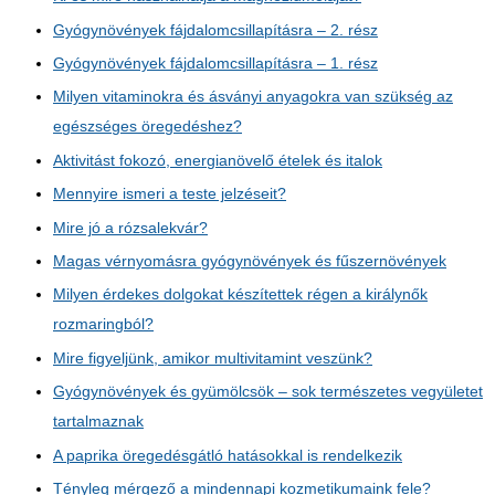
Gyógynövények fájdalomcsillapításra – 2. rész
Gyógynövények fájdalomcsillapításra – 1. rész
Milyen vitaminokra és ásványi anyagokra van szükség az
egészséges öregedéshez?
Aktivitást fokozó, energianövelő ételek és italok
Mennyire ismeri a teste jelzéseit?
Mire jó a rózsalekvár?
Magas vérnyomásra gyógynövények és fűszernövények
Milyen érdekes dolgokat készítettek régen a királynők
rozmaringból?
Mire figyeljünk, amikor multivitamint veszünk?
Gyógynövények és gyümölcsök – sok természetes vegyületet
tartalmaznak
A paprika öregedésgátló hatásokkal is rendelkezik
Tényleg mérgező a mindennapi kozmetikumaink fele?