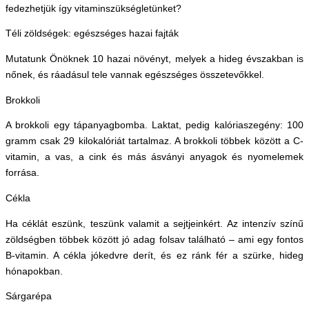
fedezhetjük így vitaminszükségletünket?
Téli zöldségek: egészséges hazai fajták
Mutatunk Önöknek 10 hazai növényt, melyek a hideg évszakban is
nőnek, és ráadásul tele vannak egészséges összetevőkkel.
Brokkoli
A brokkoli egy tápanyagbomba. Laktat, pedig kalóriaszegény: 100
gramm csak 29 kilokalóriát tartalmaz. A brokkoli többek között a C-
vitamin, a vas, a cink és más ásványi anyagok és nyomelemek
forrása.
Cékla
Ha céklát eszünk, teszünk valamit a sejtjeinkért. Az intenzív színű
zöldségben többek között jó adag folsav található – ami egy fontos
B-vitamin. A cékla jókedvre derít, és ez ránk fér a szürke, hideg
hónapokban.
Sárgarépa