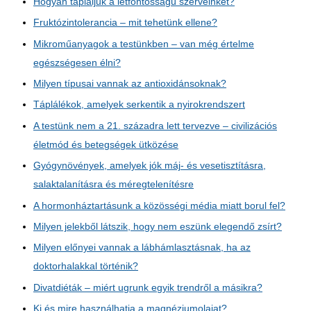
Hogyan tápláljuk a létfontosságú szerveinket?
Fruktózintolerancia – mit tehetünk ellene?
Mikroműanyagok a testünkben – van még értelme
egészségesen élni?
Milyen típusai vannak az antioxidánsoknak?
Táplálékok, amelyek serkentik a nyirokrendszert
A testünk nem a 21. századra lett tervezve – civilizációs
életmód és betegségek ütközése
Gyógynövények, amelyek jók máj- és vesetisztításra,
salaktalanításra és méregtelenítésre
A hormonháztartásunk a közösségi média miatt borul fel?
Milyen jelekből látszik, hogy nem eszünk elegendő zsírt?
Milyen előnyei vannak a lábhámlasztásnak, ha az
doktorhalakkal történik?
Divatdiéták – miért ugrunk egyik trendről a másikra?
Ki és mire használhatja a magnéziumolajat?