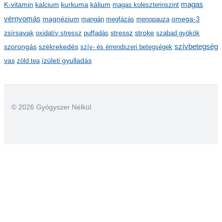
kalcium
kálium
magas
K-vitamin
kurkuma
magas koleszterinszint
vérnyomás
magnézium
mangán
megfázás
menopauza
omega-3
stressz
stroke
zsírsavak
oxidatív stressz
puffadás
szabad gyökök
szorongás
székrekedés
szívbetegség
szív- és érrendszeri betegségek
ízületi gyulladás
vas
zöld tea
© 2026 Gyógyszer Nélkül