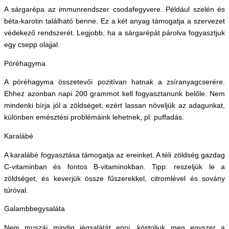
A sárgarépa az immunrendszer csodafegyvere. Például szelén és
béta-karotin található benne. Ez a két anyag támogatja a szervezet
védekező rendszerét. Legjobb, ha a sárgarépát párolva fogyasztjuk
egy csepp olajjal.
Póréhagyma
A póréhagyma összetevői pozitívan hatnak a zsíranyagcserére.
Ehhez azonban napi 200 grammot kell fogyasztanunk belőle. Nem
mindenki bírja jól a zöldséget, ezért lassan növeljük az adagunkat,
különben emésztési problémáink lehetnek, pl. puffadás.
Karalábé
A karalábé fogyasztása támogatja az ereinket. A téli zöldség gazdag
C-vitaminban és fontos B-vitaminokban. Tipp: reszeljük le a
zöldséget, és keverjük össze fűszerekkel, citromlével és sovány
túróval.
Galambbegysaláta
Nem muszáj mindig jégsalátát enni, kóstoljuk meg egyszer a