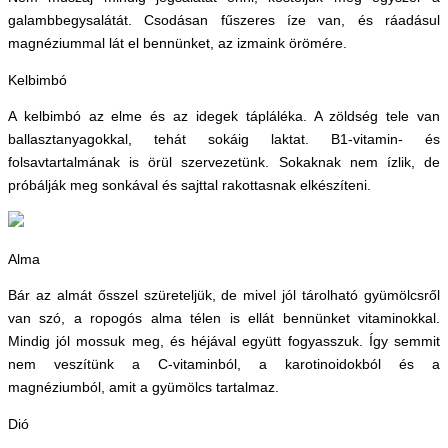
galambbegysalátát. Csodásan fűszeres íze van, és ráadásul
magnéziummal lát el bennünket, az izmaink örömére.
Kelbimbó
A kelbimbó az elme és az idegek tápláléka. A zöldség tele van
ballasztanyagokkal, tehát sokáig laktat. B1-vitamin- és
folsavtartalmának is örül szervezetünk. Sokaknak nem ízlik, de
próbálják meg sonkával és sajttal rakottasnak elkészíteni.
Alma
Bár az almát ősszel szüreteljük, de mivel jól tárolható gyümölcsről
van szó, a ropogós alma télen is ellát bennünket vitaminokkal.
Mindig jól mossuk meg, és héjával együtt fogyasszuk. Így semmit
nem veszítünk a C-vitaminból, a karotinoidokból és a
magnéziumból, amit a gyümölcs tartalmaz.
Dió