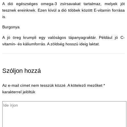
A dió egészséges omega-3 zsírsavakat tartalmaz, melyek jót
tesznek ereinknek. Ezen kívül a dió többek között E-vitamin forrása
is.
Burgonya
A jó öreg krumpli egy valóságos tápanyagraktár. Például jó C-
vitamin- és káliumforrás. A zöldség hosszú ideig laktat.
Szóljon hozzá
Az e-mail címet nem tesszük közzé.
A kötelező mezőket
*
karakterrel jelöltük
Ide
írjon