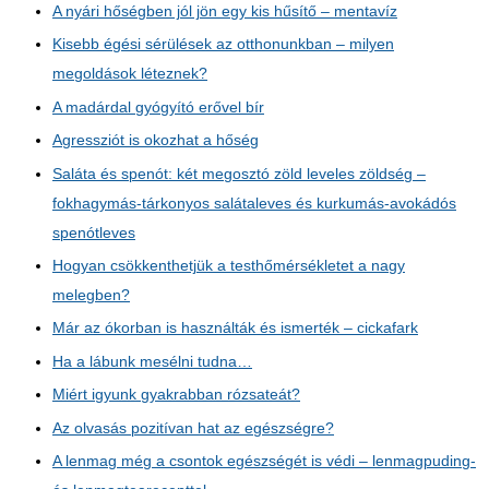
A nyári hőségben jól jön egy kis hűsítő – mentavíz
Kisebb égési sérülések az otthonunkban – milyen
megoldások léteznek?
A madárdal gyógyító erővel bír
Agressziót is okozhat a hőség
Saláta és spenót: két megosztó zöld leveles zöldség –
fokhagymás-tárkonyos salátaleves és kurkumás-avokádós
spenótleves
Hogyan csökkenthetjük a testhőmérsékletet a nagy
melegben?
Már az ókorban is használták és ismerték – cickafark
Ha a lábunk mesélni tudna…
Miért igyunk gyakrabban rózsateát?
Az olvasás pozitívan hat az egészségre?
A lenmag még a csontok egészségét is védi – lenmagpuding-