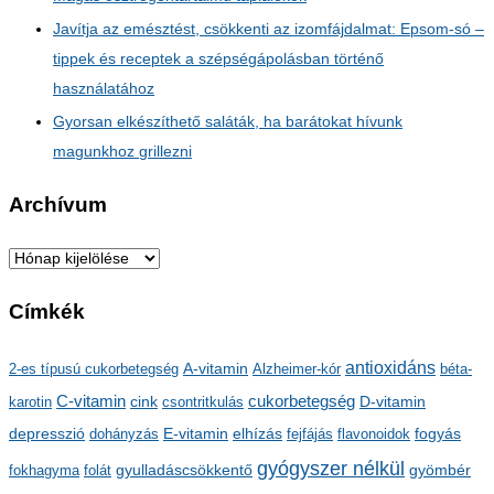
Javítja az emésztést, csökkenti az izomfájdalmat: Epsom-só –
tippek és receptek a szépségápolásban történő
használatához
Gyorsan elkészíthető saláták, ha barátokat hívunk
magunkhoz grillezni
Archívum
A
r
Címkék
c
h
antioxidáns
A-vitamin
2-es típusú cukorbetegség
Alzheimer-kór
béta-
í
C-vitamin
cukorbetegség
karotin
cink
csontritkulás
D-vitamin
v
depresszió
E-vitamin
dohányzás
elhízás
fejfájás
flavonoidok
fogyás
u
gyógyszer nélkül
m
gyulladáscsökkentő
fokhagyma
folát
gyömbér