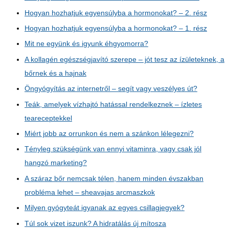
Hogyan hozhatjuk egyensúlyba a hormonokat? – 2. rész
Hogyan hozhatjuk egyensúlyba a hormonokat? – 1. rész
Mit ne együnk és igyunk éhgyomorra?
A kollagén egészségjavító szerepe – jót tesz az ízületeknek, a
bőrnek és a hajnak
Öngyógyítás az internetről – segít vagy veszélyes út?
Teák, amelyek vízhajtó hatással rendelkeznek – ízletes
teareceptekkel
Miért jobb az orrunkon és nem a szánkon lélegezni?
Tényleg szükségünk van ennyi vitaminra, vagy csak jól
hangzó marketing?
A száraz bőr nemcsak télen, hanem minden évszakban
probléma lehet – sheavajas arcmaszkok
Milyen gyógyteát igyanak az egyes csillagjegyek?
Túl sok vizet iszunk? A hidratálás új mítosza