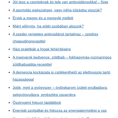
Jót tesz a csontoknak és tele van antioxidánsokkal – füge
A sportolás egészséges, vagy néha túlzásba visszük?
Érvek a meggy és a meggylé mellett
Miért előnyös, ha sötét szobában alszunk?
A szeder rengeteg antioxidánst tartalmaz – szedres
chiapudingrecepttel
Házi praktikák a fogak fehérítésére
A magyarok kedvence: zöldbab – fokhagymás-rozmaringos
zöldbabsaláta-recepttel
A demencia kockázata is csökkenthető az élethosszig tartó
házassággal
Jobb, mint a gyógyszer – ördögkarom ízületi gyulladásra,
sebgyógyulásra, emésztési zavarokra
Ösztrogént fokozó táplálékok
Energiát szolgáltat és fokozza az energiatermelést a vas