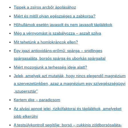
Tippek a zsíros arcbőr ápolásához
Miért és mitől olyan egészséges a zabkorpa?
Hőhullámok esetén javasolt és nem javasolt táplálékok
Még a vérnyomást is szabályozza – aszalt szilva
Mit tehetünk a homlokráncok ellen?
Egy igazi antioxidáns-erőmű: spárga – snidlinges
spárgasaláta, borsós spárga és uborkás spárgaital
Miért mozogjunk a terhesség ideje alatt?
Jelek, amelyek azt mutatják, hogy nincs elegendő magnézium
a szervezetünkben, azaz a magnézium egy szívegészségügyi
„szupersztár”
Kertem éke – paradicsom
Az alvási apnoé jelei, rizikófaktorai és táplálékok, amelyeket
jobb elkerülni
A testsúlykontroll segítője: borsó – cukkinis zöldborsósaláta-