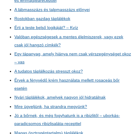
és lenmagtearecepttel
A lábmasszázs és talpmasszázs előnyei
Rostokban gazdag táplálékok
Érti a teste belső logikáját? – Kvíz
Valóban egészségesek a mentes élelmiszerek, vagy ezek
csak jól hangzó címkék?
Egy tápanyag, amely hiánya nem csak vérszegénységet okoz
– vas
A tudatos táplálkozás stresszt okoz?
Érvek a fényvédő krém használata mellett rosaceás bőr
esetén
Nyári táplálékok, amelyek nagyon jól hidratálnak
Mire ügyeljünk, ha strandra megyünk?
Jó a bőrnek, és még fogyhatunk is a ribizlitől – uborkás-
paradicsomos ribizlisaláta-recepttel
Magas ösztrogéntartalmú táplálékok