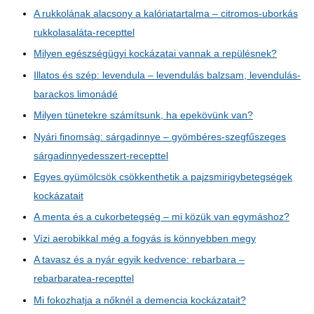
A rukkolának alacsony a kalóriatartalma – citromos-uborkás
rukkolasaláta-recepttel
Milyen egészségügyi kockázatai vannak a repülésnek?
Illatos és szép: levendula – levendulás balzsam, levendulás-
barackos limonádé
Milyen tünetekre számítsunk, ha epekövünk van?
Nyári finomság: sárgadinnye – gyömbéres-szegfűszeges
sárgadinnyedesszert-recepttel
Egyes gyümölcsök csökkenthetik a pajzsmirigybetegségek
kockázatait
A menta és a cukorbetegség – mi közük van egymáshoz?
Vízi aerobikkal még a fogyás is könnyebben megy
A tavasz és a nyár egyik kedvence: rebarbara –
rebarbaratea-recepttel
Mi fokozhatja a nőknél a demencia kockázatait?