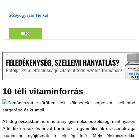
Skip
to
content
10 téli vitaminforrás
A hideg évszakban nem nő annyi gyümölcs és zöldség, mint nyáron.
A földek üresek és hóval borítottak, a gyümölcsfák és cserjék ágai
csupaszon nyújtóznak a téli ég felé. Mely élelmiszerekkel