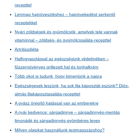
recepttel
Lenmag hajnövesztéshez – hajnövekedést serkentő
receptekkel
Nyári zöldségek és gyümölcsök, amelyek tele vannak
vitaminnal – zöldség- és gyümölcssaláta-recepttel
Artritiszdiéta
Halfogyasztással az egészségünk védelmében –
fűszernövényes grillezett hal és tonhalkrém
Több okot is tudunk, hogy kimenjünk a napra
Egészségesek leszünk, ha sok lila káposztát eszünk? Diós-
almás lilakáposztasaláta-recepttel
A gyász öregítő hatással van az emberekre
A nyár kedvence: sárgadinnye – sárgadinnyés-mentás
limonádé és sárgadinnyés-gyömbéres leves
Milyen olajokat használjunk testmasszázshoz?