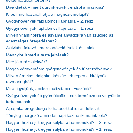
doktorhalakkal történik?
Divatdiéták – miért ugrunk egyik trendről a másikra?
Ki és mire használhatja a magnéziumolajat?
Gyógynövények fájdalomcsillapításra – 2. rész
Gyógynövények fájdalomcsillapításra – 1. rész
Milyen vitaminokra és ásványi anyagokra van szükség az
egészséges öregedéshez?
Aktivitást fokozó, energianövelő ételek és italok
Mennyire ismeri a teste jelzéseit?
Mire jó a rózsalekvár?
Magas vérnyomásra gyógynövények és fűszernövények
Milyen érdekes dolgokat készítettek régen a királynők
rozmaringból?
Mire figyeljünk, amikor multivitamint veszünk?
Gyógynövények és gyümölcsök – sok természetes vegyületet
tartalmaznak
A paprika öregedésgátló hatásokkal is rendelkezik
Tényleg mérgező a mindennapi kozmetikumaink fele?
Hogyan hozhatjuk egyensúlyba a hormonokat? – 2. rész
Hogyan hozhatjuk egyensúlyba a hormonokat? – 1. rész