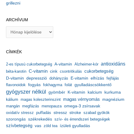
grillezni
ARCHÍVUM
A
r
c
h
CÍMKÉK
í
v
antioxidáns
A-vitamin
2-es típusú cukorbetegség
Alzheimer-kór
u
m
C-vitamin
cukorbetegség
béta-karotin
cink
csontritkulás
depresszió
E-vitamin
D-vitamin
dohányzás
elhízás
fejfájás
gyulladáscsökkentő
flavonoidok
fogyás
fokhagyma
folát
gyógyszer nélkül
kalcium
gyömbér
K-vitamin
kurkuma
kálium
magas vérnyomás
magnézium
magas koleszterinszint
mangán
megfázás
menopauza
omega-3 zsírsavak
stressz
stroke
oxidatív stressz
puffadás
szabad gyökök
szorongás
székrekedés
szív- és érrendszeri betegségek
szívbetegség
ízületi gyulladás
vas
zöld tea