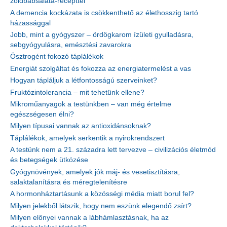
zöldbabsaláta-recepttel
A demencia kockázata is csökkenthető az élethosszig tartó
házassággal
Jobb, mint a gyógyszer – ördögkarom ízületi gyulladásra,
sebgyógyulásra, emésztési zavarokra
Ösztrogént fokozó táplálékok
Energiát szolgáltat és fokozza az energiatermelést a vas
Hogyan tápláljuk a létfontosságú szerveinket?
Fruktózintolerancia – mit tehetünk ellene?
Mikroműanyagok a testünkben – van még értelme
egészségesen élni?
Milyen típusai vannak az antioxidánsoknak?
Táplálékok, amelyek serkentik a nyirokrendszert
A testünk nem a 21. századra lett tervezve – civilizációs életmód
és betegségek ütközése
Gyógynövények, amelyek jók máj- és vesetisztításra,
salaktalanításra és méregtelenítésre
A hormonháztartásunk a közösségi média miatt borul fel?
Milyen jelekből látszik, hogy nem eszünk elegendő zsírt?
Milyen előnyei vannak a lábhámlasztásnak, ha az