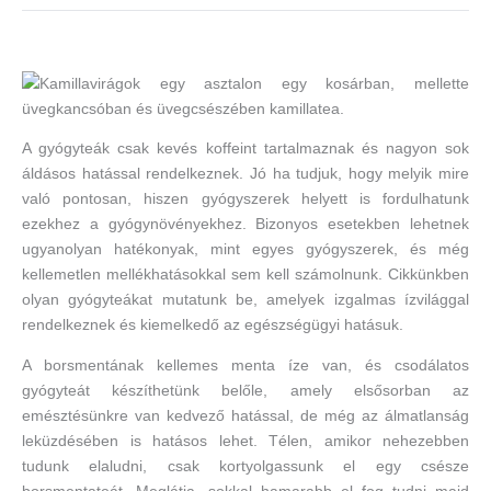
A gyógyteák csak kevés koffeint tartalmaznak és nagyon sok
áldásos hatással rendelkeznek. Jó ha tudjuk, hogy melyik mire
való pontosan, hiszen gyógyszerek helyett is fordulhatunk
ezekhez a gyógynövényekhez. Bizonyos esetekben lehetnek
ugyanolyan hatékonyak, mint egyes gyógyszerek, és még
kellemetlen mellékhatásokkal sem kell számolnunk. Cikkünkben
olyan gyógyteákat mutatunk be, amelyek izgalmas ízvilággal
rendelkeznek és kiemelkedő az egészségügyi hatásuk.
A borsmentának kellemes menta íze van, és csodálatos
gyógyteát készíthetünk belőle, amely elsősorban az
emésztésünkre van kedvező hatással, de még az álmatlanság
leküzdésében is hatásos lehet. Télen, amikor nehezebben
tudunk elaludni, csak kortyolgassunk el egy csésze