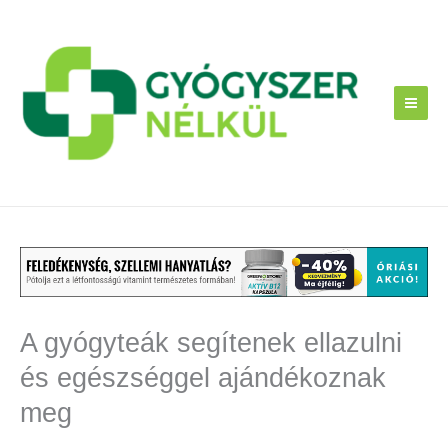
Skip
to
content
A gyógyteák segítenek ellazulni
és egészséggel ajándékoznak
meg