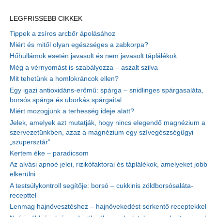
LEGFRISSEBB CIKKEK
Tippek a zsíros arcbőr ápolásához
Miért és mitől olyan egészséges a zabkorpa?
Hőhullámok esetén javasolt és nem javasolt táplálékok
Még a vérnyomást is szabályozza – aszalt szilva
Mit tehetünk a homlokráncok ellen?
Egy igazi antioxidáns-erőmű: spárga – snidlinges spárgasaláta,
borsós spárga és uborkás spárgaital
Miért mozogjunk a terhesség ideje alatt?
Jelek, amelyek azt mutatják, hogy nincs elegendő magnézium a
szervezetünkben, azaz a magnézium egy szívegészségügyi
„szupersztár”
Kertem éke – paradicsom
Az alvási apnoé jelei, rizikófaktorai és táplálékok, amelyeket jobb
elkerülni
A testsúlykontroll segítője: borsó – cukkinis zöldborsósaláta-
recepttel
Lenmag hajnövesztéshez – hajnövekedést serkentő receptekkel