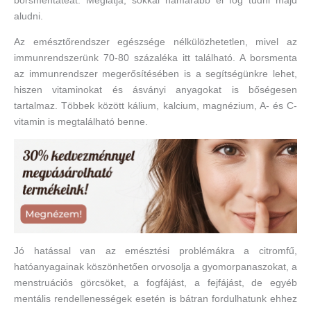
borsmentateát. Meglátja, sokkal hamarabb el fog tudni majd
aludni.
Az emésztőrendszer egészsége nélkülözhetetlen, mivel az
immunrendszerünk 70-80 százaléka itt található. A borsmenta
az immunrendszer megerősítésében is a segítségünkre lehet,
hiszen vitaminokat és ásványi anyagokat is bőségesen
tartalmaz. Többek között kálium, kalcium, magnézium, A- és C-
vitamin is megtalálható benne.
Jó hatással van az emésztési problémákra a citromfű,
hatóanyagainak köszönhetően orvosolja a gyomorpanaszokat, a
menstruációs görcsöket, a fogfájást, a fejfájást, de egyéb
mentális rendellenességek esetén is bátran fordulhatunk ehhez