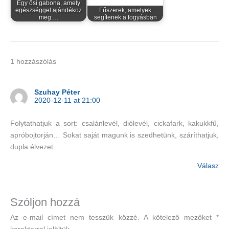
Egy ősi gabona, amely
egészséggel ajándékoz
Fűszerek, amelyek
meg:…
segítenek a fogyásban
1 hozzászólás
Szuhay Péter
2020-12-11 at 21:00
Folytathatjuk a sort: csalánlevél, diólevél, cickafark, kakukkfű,
apróbojtorján… Sokat saját magunk is szedhetünk, száríthatjuk,
dupla élvezet.
Válasz
Szóljon hozzá
Az e-mail címet nem tesszük közzé.
A kötelező mezőket
*