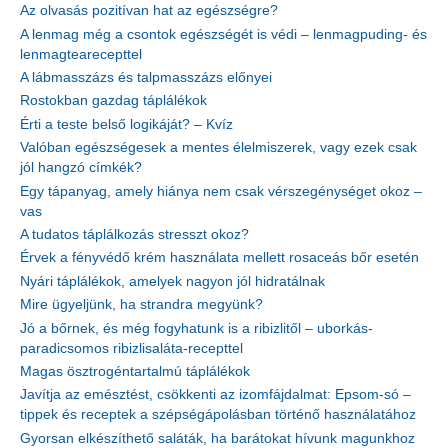
Az olvasás pozitívan hat az egészségre?
A lenmag még a csontok egészségét is védi – lenmagpuding- és
lenmagtearecepttel
A lábmasszázs és talpmasszázs előnyei
Rostokban gazdag táplálékok
Érti a teste belső logikáját? – Kvíz
Valóban egészségesek a mentes élelmiszerek, vagy ezek csak
jól hangzó címkék?
Egy tápanyag, amely hiánya nem csak vérszegénységet okoz –
vas
A tudatos táplálkozás stresszt okoz?
Érvek a fényvédő krém használata mellett rosaceás bőr esetén
Nyári táplálékok, amelyek nagyon jól hidratálnak
Mire ügyeljünk, ha strandra megyünk?
Jó a bőrnek, és még fogyhatunk is a ribizlitől – uborkás-
paradicsomos ribizlisaláta-recepttel
Magas ösztrogéntartalmú táplálékok
Javítja az emésztést, csökkenti az izomfájdalmat: Epsom-só –
tippek és receptek a szépségápolásban történő használatához
Gyorsan elkészíthető saláták, ha barátokat hívunk magunkhoz