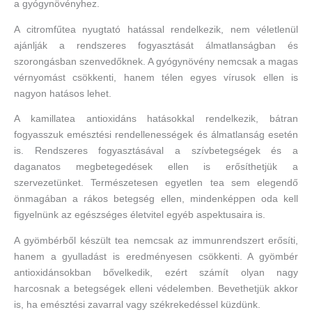
a gyógynövényhez.
A citromfűtea nyugtató hatással rendelkezik, nem véletlenül
ajánlják a rendszeres fogyasztását álmatlanságban és
szorongásban szenvedőknek. A gyógynövény nemcsak a magas
vérnyomást csökkenti, hanem télen egyes vírusok ellen is
nagyon hatásos lehet.
A kamillatea antioxidáns hatásokkal rendelkezik, bátran
fogyasszuk emésztési rendellenességek és álmatlanság esetén
is. Rendszeres fogyasztásával a szívbetegségek és a
daganatos megbetegedések ellen is erősíthetjük a
szervezetünket. Természetesen egyetlen tea sem elegendő
önmagában a rákos betegség ellen, mindenképpen oda kell
figyelnünk az egészséges életvitel egyéb aspektusaira is.
A gyömbérből készült tea nemcsak az immunrendszert erősíti,
hanem a gyulladást is eredményesen csökkenti. A gyömbér
antioxidánsokban bővelkedik, ezért számít olyan nagy
harcosnak a betegségek elleni védelemben. Bevethetjük akkor
is, ha emésztési zavarral vagy székrekedéssel küzdünk.