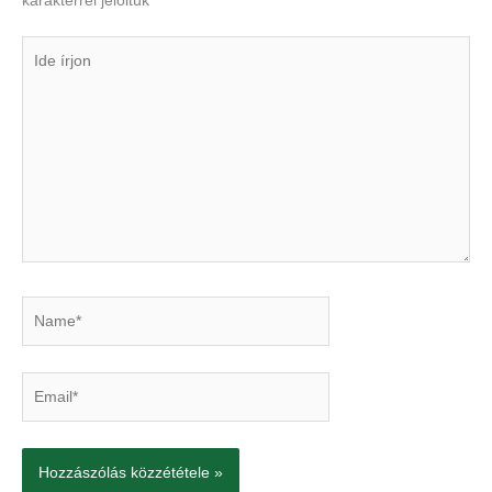
karakterrel jelöltük
Ide
írjon
Name*
Email*