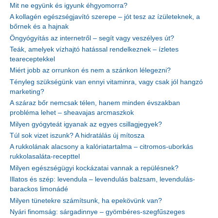
Mit ne együnk és igyunk éhgyomorra?
A kollagén egészségjavító szerepe – jót tesz az ízületeknek, a
bőrnek és a hajnak
Öngyógyítás az internetről – segít vagy veszélyes út?
Teák, amelyek vízhajtó hatással rendelkeznek – ízletes
teareceptekkel
Miért jobb az orrunkon és nem a szánkon lélegezni?
Tényleg szükségünk van ennyi vitaminra, vagy csak jól hangzó
marketing?
A száraz bőr nemcsak télen, hanem minden évszakban
probléma lehet – sheavajas arcmaszkok
Milyen gyógyteát igyanak az egyes csillagjegyek?
Túl sok vizet iszunk? A hidratálás új mítosza
A rukkolának alacsony a kalóriatartalma – citromos-uborkás
rukkolasaláta-recepttel
Milyen egészségügyi kockázatai vannak a repülésnek?
Illatos és szép: levendula – levendulás balzsam, levendulás-
barackos limonádé
Milyen tünetekre számítsunk, ha epekövünk van?
Nyári finomság: sárgadinnye – gyömbéres-szegfűszeges