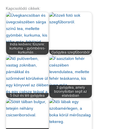
Kapcsolódó cikkek:
India kedvenc fűszere:
kurkuma – gyömbéres-
kurkumás…
Gyógytea szegfűborsból
3 gyógytea, amely
bizonyítottan segít az
5 őszi és téli gyógytea
elalvásban