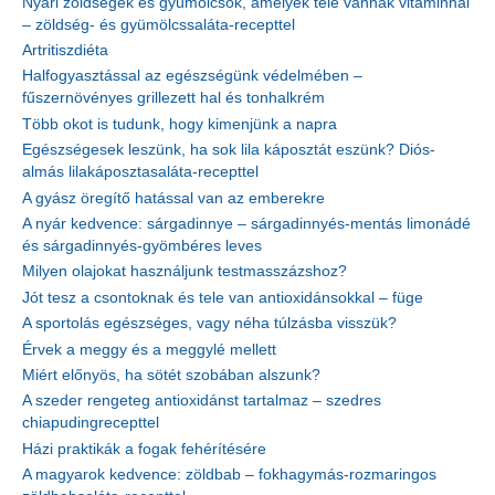
Nyári zöldségek és gyümölcsök, amelyek tele vannak vitaminnal
– zöldség- és gyümölcssaláta-recepttel
Artritiszdiéta
Halfogyasztással az egészségünk védelmében –
fűszernövényes grillezett hal és tonhalkrém
Több okot is tudunk, hogy kimenjünk a napra
Egészségesek leszünk, ha sok lila káposztát eszünk? Diós-
almás lilakáposztasaláta-recepttel
A gyász öregítő hatással van az emberekre
A nyár kedvence: sárgadinnye – sárgadinnyés-mentás limonádé
és sárgadinnyés-gyömbéres leves
Milyen olajokat használjunk testmasszázshoz?
Jót tesz a csontoknak és tele van antioxidánsokkal – füge
A sportolás egészséges, vagy néha túlzásba visszük?
Érvek a meggy és a meggylé mellett
Miért előnyös, ha sötét szobában alszunk?
A szeder rengeteg antioxidánst tartalmaz – szedres
chiapudingrecepttel
Házi praktikák a fogak fehérítésére
A magyarok kedvence: zöldbab – fokhagymás-rozmaringos