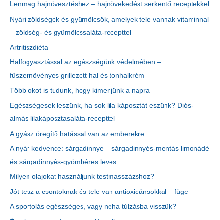
Lenmag hajnövesztéshez – hajnövekedést serkentő receptekkel
Nyári zöldségek és gyümölcsök, amelyek tele vannak vitaminnal
– zöldség- és gyümölcssaláta-recepttel
Artritiszdiéta
Halfogyasztással az egészségünk védelmében –
fűszernövényes grillezett hal és tonhalkrém
Több okot is tudunk, hogy kimenjünk a napra
Egészségesek leszünk, ha sok lila káposztát eszünk? Diós-
almás lilakáposztasaláta-recepttel
A gyász öregítő hatással van az emberekre
A nyár kedvence: sárgadinnye – sárgadinnyés-mentás limonádé
és sárgadinnyés-gyömbéres leves
Milyen olajokat használjunk testmasszázshoz?
Jót tesz a csontoknak és tele van antioxidánsokkal – füge
A sportolás egészséges, vagy néha túlzásba visszük?