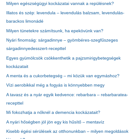
Milyen egészségügyi kockázatai vannak a repülésnek?
Illatos és szép: levendula – levendulás balzsam, levendulás-
barackos limonádé
Milyen tünetekre számítsunk, ha epekövünk van?
Nyári finomság: sárgadinnye – gyömbéres-szegfűszeges
sárgadinnyedesszert-recepttel
Egyes gyümölcsök csökkenthetik a pajzsmirigybetegségek
kockázatait
A menta és a cukorbetegség – mi közük van egymáshoz?
Vízi aerobikkal még a fogyás is könnyebben megy
A tavasz és a nyár egyik kedvence: rebarbara – rebarbaratea-
recepttel
Mi fokozhatja a nőknél a demencia kockázatait?
A nyári hőségben jól jön egy kis hűsítő – mentavíz
Kisebb égési sérülések az otthonunkban – milyen megoldások