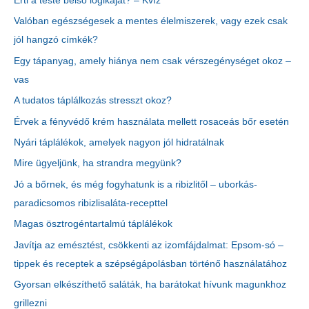
Érti a teste belső logikáját? – Kvíz
Valóban egészségesek a mentes élelmiszerek, vagy ezek csak
jól hangzó címkék?
Egy tápanyag, amely hiánya nem csak vérszegénységet okoz –
vas
A tudatos táplálkozás stresszt okoz?
Érvek a fényvédő krém használata mellett rosaceás bőr esetén
Nyári táplálékok, amelyek nagyon jól hidratálnak
Mire ügyeljünk, ha strandra megyünk?
Jó a bőrnek, és még fogyhatunk is a ribizlitől – uborkás-
paradicsomos ribizlisaláta-recepttel
Magas ösztrogéntartalmú táplálékok
Javítja az emésztést, csökkenti az izomfájdalmat: Epsom-só –
tippek és receptek a szépségápolásban történő használatához
Gyorsan elkészíthető saláták, ha barátokat hívunk magunkhoz
grillezni