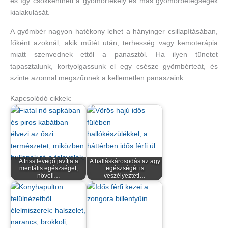
és így csökkentheti a gyomorfekély és más gyomorbetegségek
kialakulását.
A gyömbér nagyon hatékony lehet a hányinger csillapításában,
főként azoknál, akik műtét után, terhesség vagy kemoterápia
miatt szenvednek ettől a panasztól. Ha ilyen tünetet
tapasztalunk, kortyolgassunk el egy csésze gyömbérteát, és
szinte azonnal megszűnnek a kellemetlen panaszaink.
Kapcsolódó cikkek:
A friss levegő javítja a
A halláskárosodás az agy
mentális egészséget,
egészségét is
növeli…
veszélyezteti…