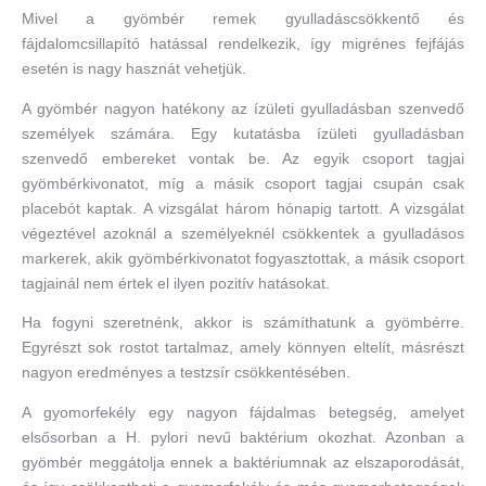
Mivel a gyömbér remek gyulladáscsökkentő és
fájdalomcsillapító hatással rendelkezik, így migrénes fejfájás
esetén is nagy hasznát vehetjük.
A gyömbér nagyon hatékony az ízületi gyulladásban szenvedő
személyek számára. Egy kutatásba ízületi gyulladásban
szenvedő embereket vontak be. Az egyik csoport tagjai
gyömbérkivonatot, míg a másik csoport tagjai csupán csak
placebót kaptak. A vizsgálat három hónapig tartott. A vizsgálat
végeztével azoknál a személyeknél csökkentek a gyulladásos
markerek, akik gyömbérkivonatot fogyasztottak, a másik csoport
tagjainál nem értek el ilyen pozitív hatásokat.
Ha fogyni szeretnénk, akkor is számíthatunk a gyömbérre.
Egyrészt sok rostot tartalmaz, amely könnyen eltelít, másrészt
nagyon eredményes a testzsír csökkentésében.
A gyomorfekély egy nagyon fájdalmas betegség, amelyet
elsősorban a H. pylori nevű baktérium okozhat. Azonban a
gyömbér meggátolja ennek a baktériumnak az elszaporodását,