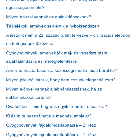
egészségesen élni?
Milyen típusai vannak az antioxidánsoknak?
Táplálékok, amelyek serkentik a nyirokrendszert
A testünk nem a 21. századra lett tervezve – civilizációs életmód
és betegségek ütközése
Gyógynövények, amelyek jók máj- és vesetisztításra,
salaktalanításra és méregtelenítésre
A hormonháztartásunk a közösségi média miatt borul fel?
Milyen jelekből látszik, hogy nem eszünk elegendő zsírt?
Milyen előnyei vannak a lábhámlasztásnak, ha az
doktorhalakkal történik?
Divatdiéták – miért ugrunk egyik trendről a másikra?
Ki és mire használhatja a magnéziumolajat?
Gyógynövények fájdalomcsillapításra – 2. rész
Gyógynövények fájdalomcsillapításra – 1. rész