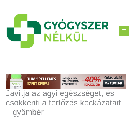
Skip
to
content
Javítja az agyi egészséget, és
csökkenti a fertőzés kockázatait
– gyömbér