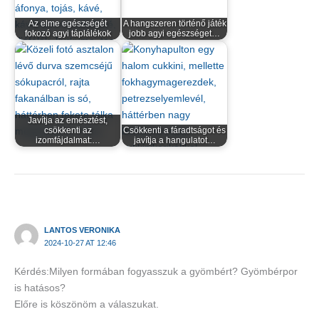
Az elme egészségét
A hangszeren történő játék
fokozó agyi táplálékok
jobb agyi egészséget…
Javítja az emésztést,
csökkenti az
Csökkenti a fáradtságot és
izomfájdalmat:…
javítja a hangulatot…
LANTOS VERONIKA
2024-10-27 AT 12:46
Kérdés:Milyen formában fogyasszuk a gyömbért? Gyömbérpor
is hatásos?
Előre is köszönöm a válaszukat.