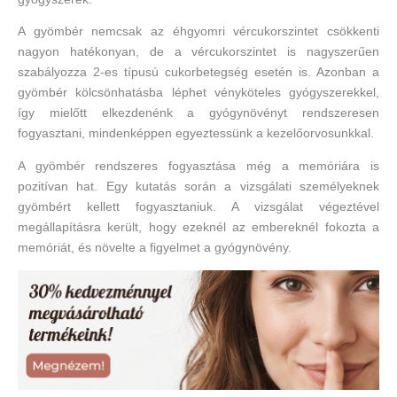
A gyömbér nemcsak az éhgyomri vércukorszintet csökkenti
nagyon hatékonyan, de a vércukorszintet is nagyszerűen
szabályozza 2-es típusú cukorbetegség esetén is. Azonban a
gyömbér kölcsönhatásba léphet vényköteles gyógyszerekkel,
így mielőtt elkezdenénk a gyógynövényt rendszeresen
fogyasztani, mindenképpen egyeztessünk a kezelőorvosunkkal.
A gyömbér rendszeres fogyasztása még a memóriára is
pozitívan hat. Egy kutatás során a vizsgálati személyeknek
gyömbért kellett fogyasztaniuk. A vizsgálat végeztével
megállapításra került, hogy ezeknél az embereknél fokozta a
memóriát, és növelte a figyelmet a gyógynövény.