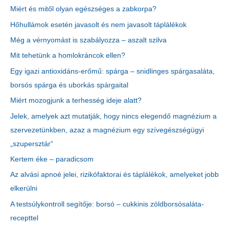
Miért és mitől olyan egészséges a zabkorpa?
Hőhullámok esetén javasolt és nem javasolt táplálékok
Még a vérnyomást is szabályozza – aszalt szilva
Mit tehetünk a homlokráncok ellen?
Egy igazi antioxidáns-erőmű: spárga – snidlinges spárgasaláta,
borsós spárga és uborkás spárgaital
Miért mozogjunk a terhesség ideje alatt?
Jelek, amelyek azt mutatják, hogy nincs elegendő magnézium a
szervezetünkben, azaz a magnézium egy szívegészségügyi
„szupersztár”
Kertem éke – paradicsom
Az alvási apnoé jelei, rizikófaktorai és táplálékok, amelyeket jobb
elkerülni
A testsúlykontroll segítője: borsó – cukkinis zöldborsósaláta-
recepttel