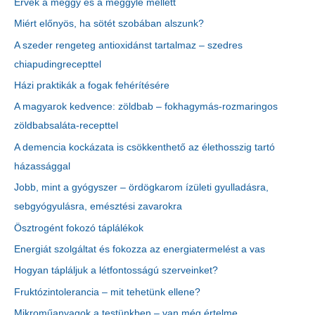
Érvek a meggy és a meggylé mellett
Miért előnyös, ha sötét szobában alszunk?
A szeder rengeteg antioxidánst tartalmaz – szedres
chiapudingrecepttel
Házi praktikák a fogak fehérítésére
A magyarok kedvence: zöldbab – fokhagymás-rozmaringos
zöldbabsaláta-recepttel
A demencia kockázata is csökkenthető az élethosszig tartó
házassággal
Jobb, mint a gyógyszer – ördögkarom ízületi gyulladásra,
sebgyógyulásra, emésztési zavarokra
Ösztrogént fokozó táplálékok
Energiát szolgáltat és fokozza az energiatermelést a vas
Hogyan tápláljuk a létfontosságú szerveinket?
Fruktózintolerancia – mit tehetünk ellene?
Mikroműanyagok a testünkben – van még értelme