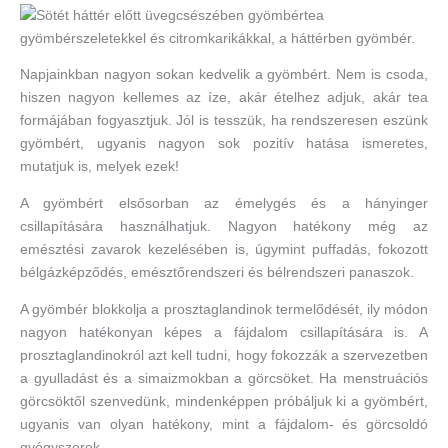
Napjainkban nagyon sokan kedvelik a gyömbért. Nem is csoda,
hiszen nagyon kellemes az íze, akár ételhez adjuk, akár tea
formájában fogyasztjuk. Jól is tesszük, ha rendszeresen eszünk
gyömbért, ugyanis nagyon sok pozitív hatása ismeretes,
mutatjuk is, melyek ezek!
A gyömbért elsősorban az émelygés és a hányinger
csillapítására használhatjuk. Nagyon hatékony még az
emésztési zavarok kezelésében is, úgymint puffadás, fokozott
bélgázképződés, emésztőrendszeri és bélrendszeri panaszok.
A gyömbér blokkolja a prosztaglandinok termelődését, ily módon
nagyon hatékonyan képes a fájdalom csillapítására is. A
prosztaglandinokról azt kell tudni, hogy fokozzák a szervezetben
a gyulladást és a simaizmokban a görcsöket. Ha menstruációs
görcsöktől szenvedünk, mindenképpen próbáljuk ki a gyömbért,
ugyanis van olyan hatékony, mint a fájdalom- és görcsoldó
gyógyszerek.