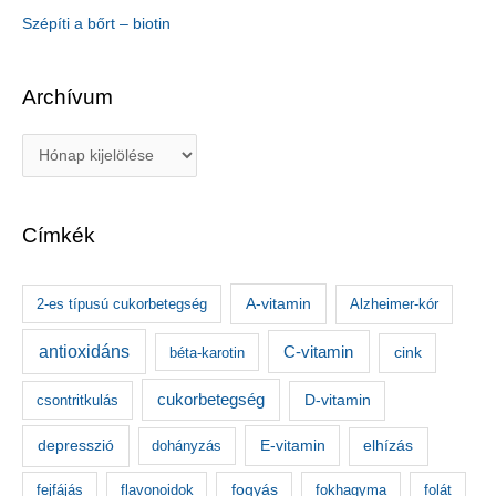
Szépíti a bőrt – biotin
Archívum
A
r
c
Címkék
h
í
v
A-vitamin
2-es típusú cukorbetegség
Alzheimer-kór
u
antioxidáns
C-vitamin
béta-karotin
cink
m
cukorbetegség
csontritkulás
D-vitamin
depresszió
E-vitamin
dohányzás
elhízás
fejfájás
flavonoidok
fogyás
fokhagyma
folát