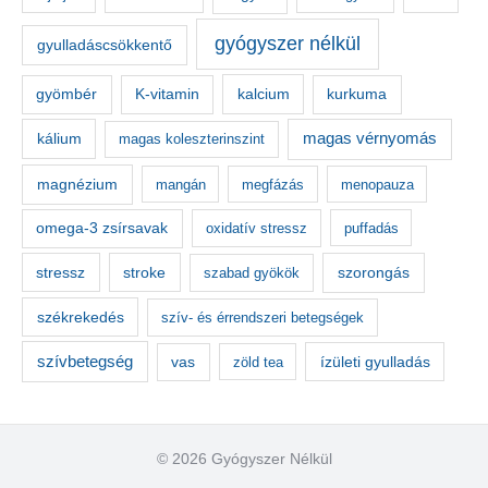
gyógyszer nélkül
gyulladáscsökkentő
kalcium
gyömbér
K-vitamin
kurkuma
kálium
magas vérnyomás
magas koleszterinszint
magnézium
mangán
megfázás
menopauza
omega-3 zsírsavak
oxidatív stressz
puffadás
stressz
stroke
szorongás
szabad gyökök
székrekedés
szív- és érrendszeri betegségek
szívbetegség
ízületi gyulladás
vas
zöld tea
© 2026 Gyógyszer Nélkül