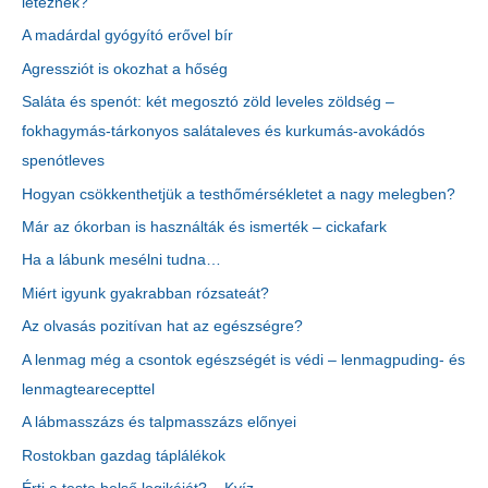
léteznek?
A madárdal gyógyító erővel bír
Agressziót is okozhat a hőség
Saláta és spenót: két megosztó zöld leveles zöldség –
fokhagymás-tárkonyos salátaleves és kurkumás-avokádós
spenótleves
Hogyan csökkenthetjük a testhőmérsékletet a nagy melegben?
Már az ókorban is használták és ismerték – cickafark
Ha a lábunk mesélni tudna…
Miért igyunk gyakrabban rózsateát?
Az olvasás pozitívan hat az egészségre?
A lenmag még a csontok egészségét is védi – lenmagpuding- és
lenmagtearecepttel
A lábmasszázs és talpmasszázs előnyei
Rostokban gazdag táplálékok