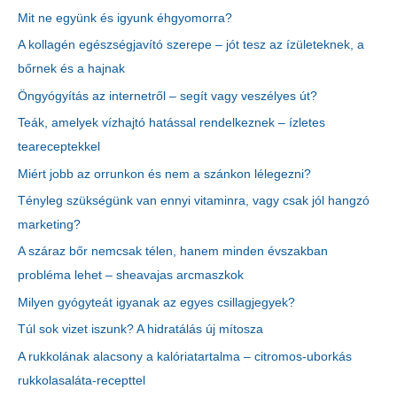
Mit ne együnk és igyunk éhgyomorra?
A kollagén egészségjavító szerepe – jót tesz az ízületeknek, a
bőrnek és a hajnak
Öngyógyítás az internetről – segít vagy veszélyes út?
Teák, amelyek vízhajtó hatással rendelkeznek – ízletes
teareceptekkel
Miért jobb az orrunkon és nem a szánkon lélegezni?
Tényleg szükségünk van ennyi vitaminra, vagy csak jól hangzó
marketing?
A száraz bőr nemcsak télen, hanem minden évszakban
probléma lehet – sheavajas arcmaszkok
Milyen gyógyteát igyanak az egyes csillagjegyek?
Túl sok vizet iszunk? A hidratálás új mítosza
A rukkolának alacsony a kalóriatartalma – citromos-uborkás
rukkolasaláta-recepttel