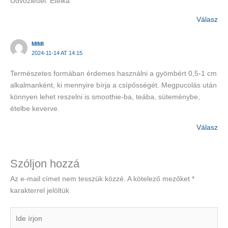
Üdvözlettel: Etelka
Válasz
MIMI
2024-11-14 AT 14:15
Természetes formában érdemes használni a gyömbért 0,5-1 cm
alkalmanként, ki mennyire bírja a csípősségét. Megpucolás után
könnyen lehet reszelni is smoothie-ba, teába, süteménybe,
ételbe keverve.
Válasz
Szóljon hozzá
Az e-mail címet nem tesszük közzé.
A kötelező mezőket
*
karakterrel jelöltük
Ide
írjon