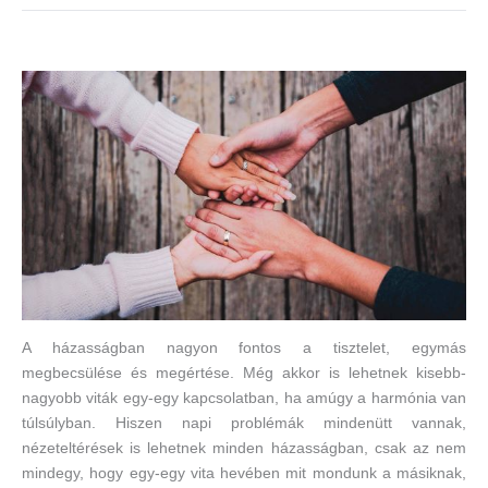
A házasságban nagyon fontos a tisztelet, egymás
megbecsülése és megértése. Még akkor is lehetnek kisebb-
nagyobb viták egy-egy kapcsolatban, ha amúgy a harmónia van
túlsúlyban. Hiszen napi problémák mindenütt vannak,
nézeteltérések is lehetnek minden házasságban, csak az nem
mindegy, hogy egy-egy vita hevében mit mondunk a másiknak,