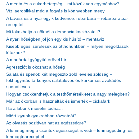
A menta és a cukorbetegség – mi közük van egymáshoz?
Vízi aerobikkal még a fogyás is könnyebben megy
A tavasz és a nyár egyik kedvence: rebarbara – rebarbaratea-
recepttel
Mi fokozhatja a nőknél a demencia kockázatait?
A nyári hőségben jól jön egy kis hűsítő – mentavíz
Kisebb égési sérülések az otthonunkban – milyen megoldások
léteznek?
A madárdal gyógyító erővel bír
Agressziót is okozhat a hőség
Saláta és spenót: két megosztó zöld leveles zöldség –
fokhagymás-tárkonyos salátaleves és kurkumás-avokádós
spenótleves
Hogyan csökkenthetjük a testhőmérsékletet a nagy melegben?
Már az ókorban is használták és ismerték – cickafark
Ha a lábunk mesélni tudna…
Miért igyunk gyakrabban rózsateát?
Az olvasás pozitívan hat az egészségre?
A lenmag még a csontok egészségét is védi – lenmagpuding- és
lenmagtearecepttel