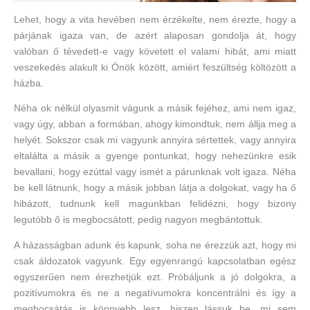
Lehet, hogy a vita hevében nem érzékelte, nem érezte, hogy a
párjának igaza van, de azért alaposan gondolja át, hogy
valóban ő tévedett-e vagy követett el valami hibát, ami miatt
veszekedés alakult ki Önök között, amiért feszültség költözött a
házba.
Néha ok nélkül olyasmit vágunk a másik fejéhez, ami nem igaz,
vagy úgy, abban a formában, ahogy kimondtuk, nem állja meg a
helyét. Sokszor csak mi vagyunk annyira sértettek, vagy annyira
eltalálta a másik a gyenge pontunkat, hogy nehezünkre esik
bevallani, hogy ezúttal vagy ismét a párunknak volt igaza. Néha
be kell látnunk, hogy a másik jobban látja a dolgokat, vagy ha ő
hibázott, tudnunk kell magunkban felidézni, hogy bizony
legutóbb ő is megbocsátott, pedig nagyon megbántottuk.
A házasságban adunk és kapunk, soha ne érezzük azt, hogy mi
csak áldozatok vagyunk. Egy egyenrangú kapcsolatban egész
egyszerűen nem érezhetjük ezt. Próbáljunk a jó dolgokra, a
pozitívumokra és ne a negatívumokra koncentrálni és így a
megbocsátás is könnyebb lesz, hiszen lássuk be, mi sem