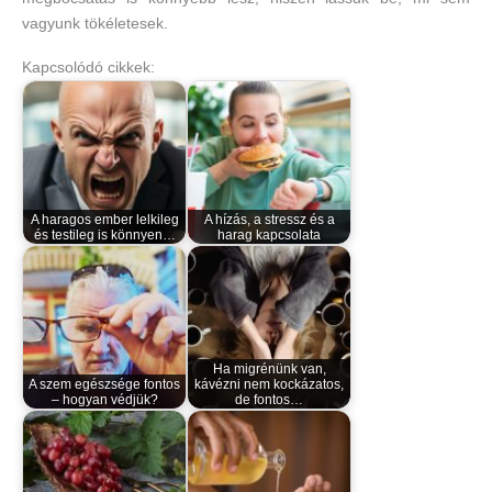
vagyunk tökéletesek.
Kapcsolódó cikkek:
A haragos ember lelkileg
A hízás, a stressz és a
és testileg is könnyen…
harag kapcsolata
Ha migrénünk van,
A szem egészsége fontos
kávézni nem kockázatos,
– hogyan védjük?
de fontos…