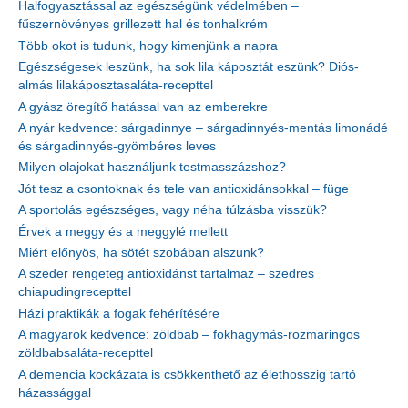
Halfogyasztással az egészségünk védelmében –
fűszernövényes grillezett hal és tonhalkrém
Több okot is tudunk, hogy kimenjünk a napra
Egészségesek leszünk, ha sok lila káposztát eszünk? Diós-
almás lilakáposztasaláta-recepttel
A gyász öregítő hatással van az emberekre
A nyár kedvence: sárgadinnye – sárgadinnyés-mentás limonádé
és sárgadinnyés-gyömbéres leves
Milyen olajokat használjunk testmasszázshoz?
Jót tesz a csontoknak és tele van antioxidánsokkal – füge
A sportolás egészséges, vagy néha túlzásba visszük?
Érvek a meggy és a meggylé mellett
Miért előnyös, ha sötét szobában alszunk?
A szeder rengeteg antioxidánst tartalmaz – szedres
chiapudingrecepttel
Házi praktikák a fogak fehérítésére
A magyarok kedvence: zöldbab – fokhagymás-rozmaringos
zöldbabsaláta-recepttel
A demencia kockázata is csökkenthető az élethosszig tartó
házassággal