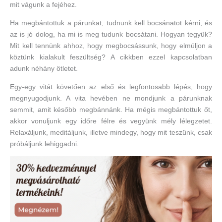
mit vágunk a fejéhez.
Ha megbántottuk a párunkat, tudnunk kell bocsánatot kérni, és
az is jó dolog, ha mi is meg tudunk bocsátani. Hogyan tegyük?
Mit kell tennünk ahhoz, hogy megbocsássunk, hogy elmúljon a
köztünk kialakult feszültség? A cikkben ezzel kapcsolatban
adunk néhány ötletet.
Egy-egy vitát követően az első és legfontosabb lépés, hogy
megnyugodjunk. A vita hevében ne mondjunk a párunknak
semmit, amit később megbánnánk. Ha mégis megbántottuk őt,
akkor vonuljunk egy időre félre és vegyünk mély lélegzetet.
Relaxáljunk, meditáljunk, illetve mindegy, hogy mit teszünk, csak
próbáljunk lehiggadni.