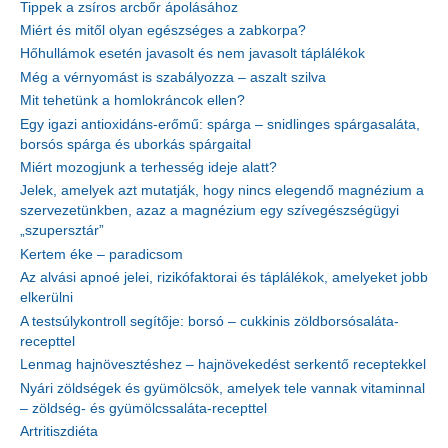
Tippek a zsíros arcbőr ápolásához
Miért és mitől olyan egészséges a zabkorpa?
Hőhullámok esetén javasolt és nem javasolt táplálékok
Még a vérnyomást is szabályozza – aszalt szilva
Mit tehetünk a homlokráncok ellen?
Egy igazi antioxidáns-erőmű: spárga – snidlinges spárgasaláta,
borsós spárga és uborkás spárgaital
Miért mozogjunk a terhesség ideje alatt?
Jelek, amelyek azt mutatják, hogy nincs elegendő magnézium a
szervezetünkben, azaz a magnézium egy szívegészségügyi
„szupersztár”
Kertem éke – paradicsom
Az alvási apnoé jelei, rizikófaktorai és táplálékok, amelyeket jobb
elkerülni
A testsúlykontroll segítője: borsó – cukkinis zöldborsósaláta-
recepttel
Lenmag hajnövesztéshez – hajnövekedést serkentő receptekkel
Nyári zöldségek és gyümölcsök, amelyek tele vannak vitaminnal
– zöldség- és gyümölcssaláta-recepttel
Artritiszdiéta