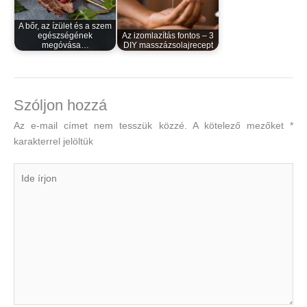
A bőr, az ízület és a szem
egészségének
Az izomlazítás fontos – 3
megóvása…
DIY masszázsolajrecept
Szóljon hozzá
Az e-mail címet nem tesszük közzé.
A kötelező mezőket
*
karakterrel jelöltük
Ide
írjon