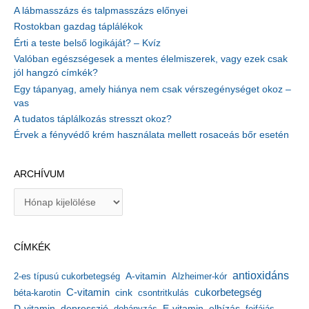
A lábmasszázs és talpmasszázs előnyei
Rostokban gazdag táplálékok
Érti a teste belső logikáját? – Kvíz
Valóban egészségesek a mentes élelmiszerek, vagy ezek csak
jól hangzó címkék?
Egy tápanyag, amely hiánya nem csak vérszegénységet okoz –
vas
A tudatos táplálkozás stresszt okoz?
Érvek a fényvédő krém használata mellett rosaceás bőr esetén
ARCHÍVUM
A
r
c
h
CÍMKÉK
í
v
antioxidáns
A-vitamin
2-es típusú cukorbetegség
Alzheimer-kór
u
m
C-vitamin
cukorbetegség
béta-karotin
cink
csontritkulás
depresszió
E-vitamin
D-vitamin
dohányzás
elhízás
fejfájás