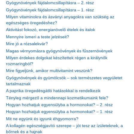
Gyógynövények fájdalomcsillapításra – 2. rész
Gyógynövények fájdalomcsillapításra – 1. rész
Milyen vitaminokra és ásványi anyagokra van szükség az
egészséges öregedéshez?
Aktivitást fokozó, energianövelő ételek és italok
Mennyire ismeri a teste jelzéseit?
Mire jó a rózsalekvár?
Magas vérnyomásra gyógynövények és fűszernövények
Milyen érdekes dolgokat készítettek régen a királynők
rozmaringból?
Mire figyeljünk, amikor multivitamint veszünk?
Gyógynövények és gyümölcsök – sok természetes vegyületet
tartalmaznak
A paprika öregedésgátló hatásokkal is rendelkezik
Tényleg mérgező a mindennapi kozmetikumaink fele?
Hogyan hozhatjuk egyensúlyba a hormonokat? – 2. rész
Hogyan hozhatjuk egyensúlyba a hormonokat? – 1. rész
Mit ne együnk és igyunk éhgyomorra?
A kollagén egészségjavító szerepe – jót tesz az ízületeknek, a
bőrnek és a hajnak