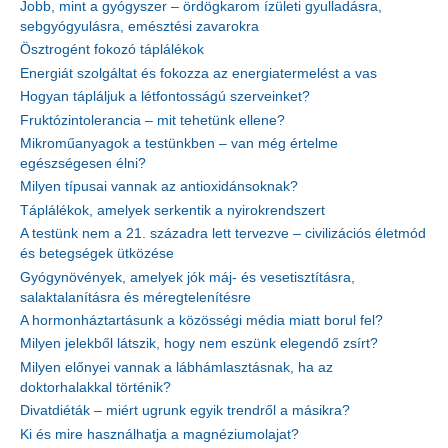
Jobb, mint a gyógyszer – ördögkarom ízületi gyulladásra,
sebgyógyulásra, emésztési zavarokra
Ösztrogént fokozó táplálékok
Energiát szolgáltat és fokozza az energiatermelést a vas
Hogyan tápláljuk a létfontosságú szerveinket?
Fruktózintolerancia – mit tehetünk ellene?
Mikroműanyagok a testünkben – van még értelme
egészségesen élni?
Milyen típusai vannak az antioxidánsoknak?
Táplálékok, amelyek serkentik a nyirokrendszert
A testünk nem a 21. századra lett tervezve – civilizációs életmód
és betegségek ütközése
Gyógynövények, amelyek jók máj- és vesetisztításra,
salaktalanításra és méregtelenítésre
A hormonháztartásunk a közösségi média miatt borul fel?
Milyen jelekből látszik, hogy nem eszünk elegendő zsírt?
Milyen előnyei vannak a lábhámlasztásnak, ha az
doktorhalakkal történik?
Divatdiéták – miért ugrunk egyik trendről a másikra?
Ki és mire használhatja a magnéziumolajat?