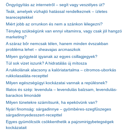
Öngyógyítás az internetről – segít vagy veszélyes út?
Teák, amelyek vízhajtó hatással rendelkeznek – ízletes
teareceptekkel
Miért jobb az orrunkon és nem a szánkon lélegezni?
Tényleg szükségünk van ennyi vitaminra, vagy csak jól hangzó
marketing?
A száraz bőr nemcsak télen, hanem minden évszakban
probléma lehet – sheavajas arcmaszkok
Milyen gyógyteát igyanak az egyes csillagjegyek?
Túl sok vizet iszunk? A hidratálás új mítosza
A rukkolának alacsony a kalóriatartalma – citromos-uborkás
rukkolasaláta-recepttel
Milyen egészségügyi kockázatai vannak a repülésnek?
Illatos és szép: levendula – levendulás balzsam, levendulás-
barackos limonádé
Milyen tünetekre számítsunk, ha epekövünk van?
Nyári finomság: sárgadinnye – gyömbéres-szegfűszeges
sárgadinnyedesszert-recepttel
Egyes gyümölcsök csökkenthetik a pajzsmirigybetegségek
kockázatait