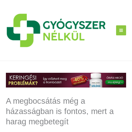
Skip
to
content
A megbocsátás még a
házasságban is fontos, mert a
harag megbetegít