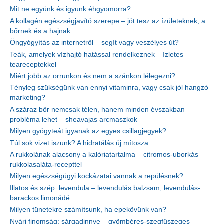
Mit ne együnk és igyunk éhgyomorra?
A kollagén egészségjavító szerepe – jót tesz az ízületeknek, a
bőrnek és a hajnak
Öngyógyítás az internetről – segít vagy veszélyes út?
Teák, amelyek vízhajtó hatással rendelkeznek – ízletes
teareceptekkel
Miért jobb az orrunkon és nem a szánkon lélegezni?
Tényleg szükségünk van ennyi vitaminra, vagy csak jól hangzó
marketing?
A száraz bőr nemcsak télen, hanem minden évszakban
probléma lehet – sheavajas arcmaszkok
Milyen gyógyteát igyanak az egyes csillagjegyek?
Túl sok vizet iszunk? A hidratálás új mítosza
A rukkolának alacsony a kalóriatartalma – citromos-uborkás
rukkolasaláta-recepttel
Milyen egészségügyi kockázatai vannak a repülésnek?
Illatos és szép: levendula – levendulás balzsam, levendulás-
barackos limonádé
Milyen tünetekre számítsunk, ha epekövünk van?
Nyári finomság: sárgadinnye – gyömbéres-szegfűszeges