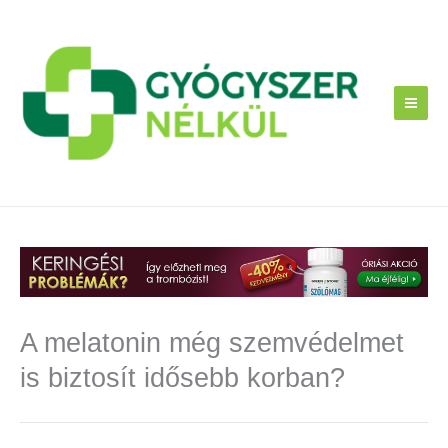
Skip
to
content
A melatonin még szemvédelmet
is biztosít idősebb korban?