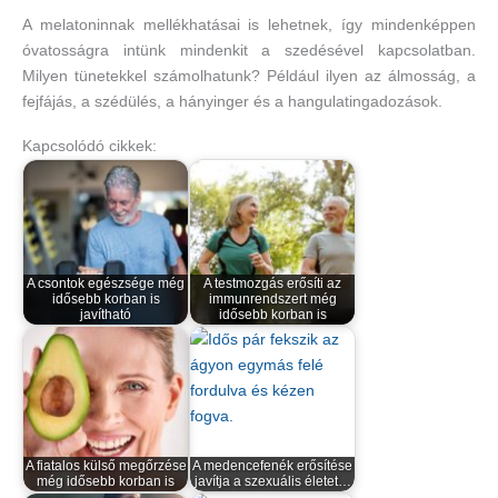
A melatoninnak mellékhatásai is lehetnek, így mindenképpen
óvatosságra intünk mindenkit a szedésével kapcsolatban.
Milyen tünetekkel számolhatunk? Például ilyen az álmosság, a
fejfájás, a szédülés, a hányinger és a hangulatingadozások.
Kapcsolódó cikkek:
A csontok egészsége még
A testmozgás erősíti az
idősebb korban is
immunrendszert még
javítható
idősebb korban is
A fiatalos külső megőrzése
A medencefenék erősítése
még idősebb korban is
javítja a szexuális életet…