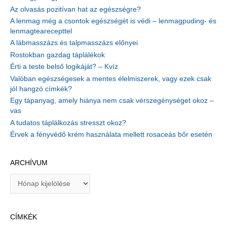
Az olvasás pozitívan hat az egészségre?
A lenmag még a csontok egészségét is védi – lenmagpuding- és
lenmagtearecepttel
A lábmasszázs és talpmasszázs előnyei
Rostokban gazdag táplálékok
Érti a teste belső logikáját? – Kvíz
Valóban egészségesek a mentes élelmiszerek, vagy ezek csak
jól hangzó címkék?
Egy tápanyag, amely hiánya nem csak vérszegénységet okoz –
vas
A tudatos táplálkozás stresszt okoz?
Érvek a fényvédő krém használata mellett rosaceás bőr esetén
ARCHÍVUM
A
r
c
h
CÍMKÉK
í