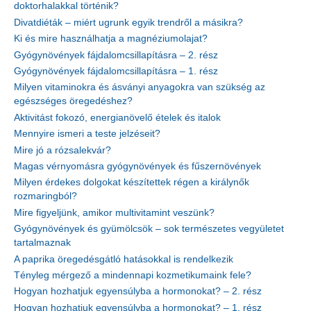
doktorhalakkal történik?
Divatdiéták – miért ugrunk egyik trendről a másikra?
Ki és mire használhatja a magnéziumolajat?
Gyógynövények fájdalomcsillapításra – 2. rész
Gyógynövények fájdalomcsillapításra – 1. rész
Milyen vitaminokra és ásványi anyagokra van szükség az
egészséges öregedéshez?
Aktivitást fokozó, energianövelő ételek és italok
Mennyire ismeri a teste jelzéseit?
Mire jó a rózsalekvár?
Magas vérnyomásra gyógynövények és fűszernövények
Milyen érdekes dolgokat készítettek régen a királynők
rozmaringból?
Mire figyeljünk, amikor multivitamint veszünk?
Gyógynövények és gyümölcsök – sok természetes vegyületet
tartalmaznak
A paprika öregedésgátló hatásokkal is rendelkezik
Tényleg mérgező a mindennapi kozmetikumaink fele?
Hogyan hozhatjuk egyensúlyba a hormonokat? – 2. rész
Hogyan hozhatjuk egyensúlyba a hormonokat? – 1. rész