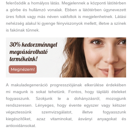
felerősödik a homályos látás. Megjelennek a központi látótérben
a görbe és hullámzó vonalak. Ebben a látótérben úgynevezett
üres foltok vagy más néven vakfoltok is megjelenhetnek. Látási
nehézség alakul ki gyenge fényviszonyok mellett, illetve a színek
is fakónak tűnnek.
A makuladegeneráció progressziójának elkerülése érdekében
mi magunk is sokat tehetünk. Fontos, hogy tápláló ételeket
fogyasszunk. Szokjunk le a dohányzásról, mozogjunk
rendszeresen. Lényeges, hogy évente egyszer vagy kétszer
végeztessünk szemvizsgálatot, illetve fogyasszunk
kiegészítőket, azaz vitaminokat, ásványi anyagokat és
antioxidánsokat.