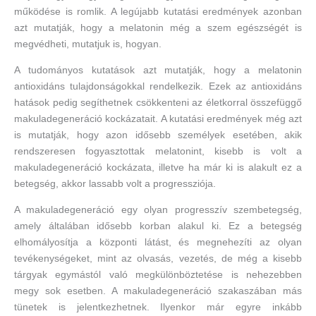
működése is romlik. A legújabb kutatási eredmények azonban
azt mutatják, hogy a melatonin még a szem egészségét is
megvédheti, mutatjuk is, hogyan.
A tudományos kutatások azt mutatják, hogy a melatonin
antioxidáns tulajdonságokkal rendelkezik. Ezek az antioxidáns
hatások pedig segíthetnek csökkenteni az életkorral összefüggő
makuladegeneráció kockázatait. A kutatási eredmények még azt
is mutatják, hogy azon idősebb személyek esetében, akik
rendszeresen fogyasztottak melatonint, kisebb is volt a
makuladegeneráció kockázata, illetve ha már ki is alakult ez a
betegség, akkor lassabb volt a progressziója.
A makuladegeneráció egy olyan progresszív szembetegség,
amely általában idősebb korban alakul ki. Ez a betegség
elhomályosítja a központi látást, és megnehezíti az olyan
tevékenységeket, mint az olvasás, vezetés, de még a kisebb
tárgyak egymástól való megkülönböztetése is nehezebben
megy sok esetben. A makuladegeneráció szakaszában más
tünetek is jelentkezhetnek. Ilyenkor már egyre inkább