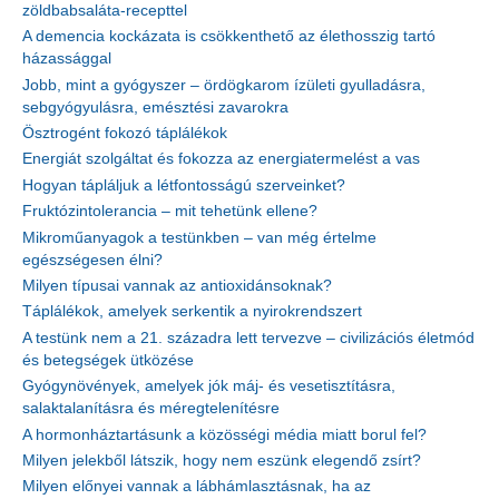
zöldbabsaláta-recepttel
A demencia kockázata is csökkenthető az élethosszig tartó
házassággal
Jobb, mint a gyógyszer – ördögkarom ízületi gyulladásra,
sebgyógyulásra, emésztési zavarokra
Ösztrogént fokozó táplálékok
Energiát szolgáltat és fokozza az energiatermelést a vas
Hogyan tápláljuk a létfontosságú szerveinket?
Fruktózintolerancia – mit tehetünk ellene?
Mikroműanyagok a testünkben – van még értelme
egészségesen élni?
Milyen típusai vannak az antioxidánsoknak?
Táplálékok, amelyek serkentik a nyirokrendszert
A testünk nem a 21. századra lett tervezve – civilizációs életmód
és betegségek ütközése
Gyógynövények, amelyek jók máj- és vesetisztításra,
salaktalanításra és méregtelenítésre
A hormonháztartásunk a közösségi média miatt borul fel?
Milyen jelekből látszik, hogy nem eszünk elegendő zsírt?
Milyen előnyei vannak a lábhámlasztásnak, ha az