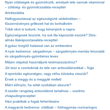
Nyári zöldségek és gyümölcsök, amelyek tele vannak vitaminnal
– zöldség- és gyümölcssaláta-recepttel
Artritiszdiéta
Halfogyasztással az egészségünk védelmében –
fűszernövényes grillezett hal és tonhalkrém
Több okot is tudunk, hogy kimenjünk a napra
Egészségesek leszünk, ha sok lila káposztát eszünk? Diós-
almás lilakáposztasaláta-recepttel
A gyász öregítő hatással van az emberekre
A nyár kedvence: sárgadinnye – sárgadinnyés-mentás limonádé
és sárgadinnyés-gyömbéres leves
Milyen olajokat használjunk testmasszázshoz?
Jót tesz a csontoknak és tele van antioxidánsokkal – füge
A sportolás egészséges, vagy néha túlzásba visszük?
Érvek a meggy és a meggylé mellett
Miért előnyös, ha sötét szobában alszunk?
A szeder rengeteg antioxidánst tartalmaz – szedres
chiapudingrecepttel
Házi praktikák a fogak fehérítésére
A magyarok kedvence: zöldbab – fokhagymás-rozmaringos