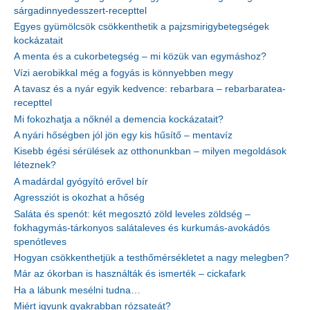
sárgadinnyedesszert-recepttel
Egyes gyümölcsök csökkenthetik a pajzsmirigybetegségek
kockázatait
A menta és a cukorbetegség – mi közük van egymáshoz?
Vízi aerobikkal még a fogyás is könnyebben megy
A tavasz és a nyár egyik kedvence: rebarbara – rebarbaratea-
recepttel
Mi fokozhatja a nőknél a demencia kockázatait?
A nyári hőségben jól jön egy kis hűsítő – mentavíz
Kisebb égési sérülések az otthonunkban – milyen megoldások
léteznek?
A madárdal gyógyító erővel bír
Agressziót is okozhat a hőség
Saláta és spenót: két megosztó zöld leveles zöldség –
fokhagymás-tárkonyos salátaleves és kurkumás-avokádós
spenótleves
Hogyan csökkenthetjük a testhőmérsékletet a nagy melegben?
Már az ókorban is használták és ismerték – cickafark
Ha a lábunk mesélni tudna…
Miért igyunk gyakrabban rózsateát?