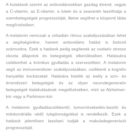
A kutatások szerint az antioxidánsokban gazdag étrend, vagyis
a C-vitamin, az E-vitamin, a lutein és a zeaxantin lassíthatja a
szembetegségek progresszióját, illetve segíthet a központi látás
megőrzésében.
A melatonin nemcsak a cirkadián ritmus szabályozásában lehet
a segítségünkre, hanem antioxidáns hatást is biztosít
számunkra. Ezek a hatások pedig segítenek az oxidatív stressz
okozta állapotok és betegségek elkerülésében. Hatásukra
csökkenhet a krónikus gyulladás a szervezetben. A melatonin
segít az immunrendszer szabályozásában, csökkenti a kognitív
hanyatlás kockázatait. Hatására kisebb az esély a szív- és
érrendszeri betegségek és az olyan neurodegeneratív
betegségek kialakulásának megelőzésében, mint az Alzheimer-
kór vagy a Parkinson-kór.
A melatonin gyulladáscsökkentő, tumornövekedés-lassító és
mitokondriális védő tulajdonságokkal is rendelkezik. Ezek a
hatások jelentősen lassítani tudják a makuladegeneráció
progresszióját.