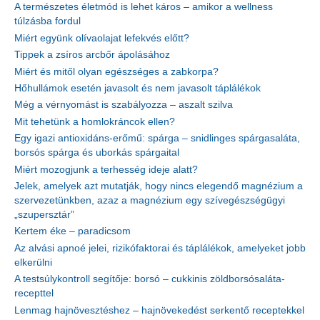
A természetes életmód is lehet káros – amikor a wellness
túlzásba fordul
Miért együnk olívaolajat lefekvés előtt?
Tippek a zsíros arcbőr ápolásához
Miért és mitől olyan egészséges a zabkorpa?
Hőhullámok esetén javasolt és nem javasolt táplálékok
Még a vérnyomást is szabályozza – aszalt szilva
Mit tehetünk a homlokráncok ellen?
Egy igazi antioxidáns-erőmű: spárga – snidlinges spárgasaláta,
borsós spárga és uborkás spárgaital
Miért mozogjunk a terhesség ideje alatt?
Jelek, amelyek azt mutatják, hogy nincs elegendő magnézium a
szervezetünkben, azaz a magnézium egy szívegészségügyi
„szupersztár”
Kertem éke – paradicsom
Az alvási apnoé jelei, rizikófaktorai és táplálékok, amelyeket jobb
elkerülni
A testsúlykontroll segítője: borsó – cukkinis zöldborsósaláta-
recepttel
Lenmag hajnövesztéshez – hajnövekedést serkentő receptekkel