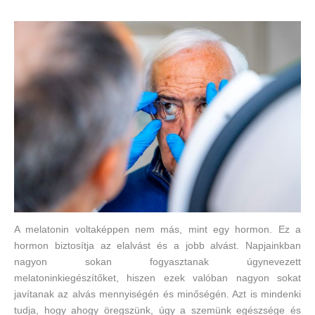
A melatonin voltaképpen nem más, mint egy hormon. Ez a
hormon biztosítja az elalvást és a jobb alvást. Napjainkban
nagyon sokan fogyasztanak úgynevezett
melatoninkiegészítőket, hiszen ezek valóban nagyon sokat
javítanak az alvás mennyiségén és minőségén. Azt is mindenki
tudja, hogy ahogy öregszünk, úgy a szemünk egészsége és