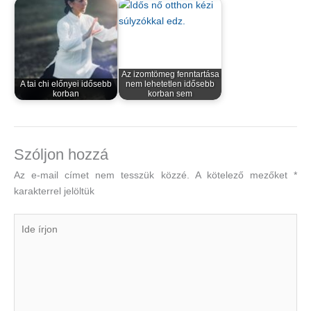
Az izomtömeg fenntartása
A tai chi előnyei idősebb
nem lehetetlen idősebb
korban
korban sem
Szóljon hozzá
Az e-mail címet nem tesszük közzé.
A kötelező mezőket
*
karakterrel jelöltük
Ide
írjon