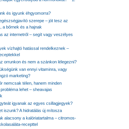
ünk és igyunk éhgyomorra?
egészségjavító szerepe – jót tesz az
, a bőrnek és a hajnak
 az internetről – segít vagy veszélyes
yek vízhajtó hatással rendelkeznek –
receptekkel
 az orrunkon és nem a szánkon lélegezni?
ükségünk van ennyi vitaminra, vagy
angzó marketing?
őr nemcsak télen, hanem minden
probléma lehet – sheavajas
k
gyteát igyanak az egyes csillagjegyek?
et iszunk? A hidratálás új mítosza
k alacsony a kalóriatartalma – citromos-
kolasaláta-recepttel