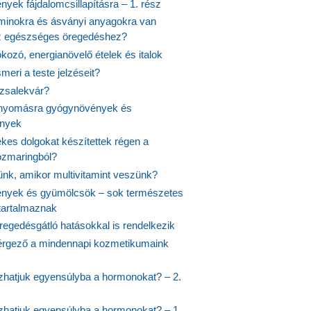
yek fájdalomcsillapításra – 1. rész
aminokra és ásványi anyagokra van
z egészséges öregedéshez?
fokozó, energianövelő ételek és italok
meri a teste jelzéseit?
ózsalekvár?
nyomásra gyógynövények és
ények
kes dolgokat készítettek régen a
rozmaringból?
jünk, amikor multivitamint veszünk?
nyek és gyümölcsök – sok természetes
 tartalmaznak
regedésgátló hatásokkal is rendelkezik
rgező a mindennapi kozmetikumaink
hatjuk egyensúlyba a hormonokat? – 2.
hatjuk egyensúlyba a hormonokat? – 1.