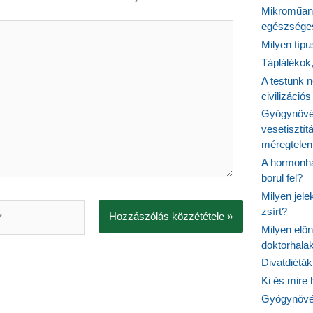
Mikroműany
egészséges
Milyen típ
Táplálékok
A testünk n
civilizáci
Gyógynövén
vesetisztít
méregtelen
A hormonhá
borul fel?
Milyen jel
zsírt?
Milyen elő
doktorhalak
Divatdiéták
Ki és mire
Gyógynövén