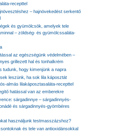
láta-recepttel
növesztéshez – hajnövekedést serkentő
l
ségek és gyümölcsök, amelyek tele
aminnal – zöldség- és gyümölcssaláta-
ta
tással az egészségünk védelmében –
yes grillezett hal és tonhalkrém
is tudunk, hogy kimenjünk a napra
ek leszünk, ha sok lila káposztát
s-almás lilakáposztasaláta-recepttel
egítő hatással van az emberekre
vence: sárgadinnye – sárgadinnyés-
onádé és sárgadinnyés-gyömbéres
jokat használjunk testmasszázshoz?
csontoknak és tele van antioxidánsokkal