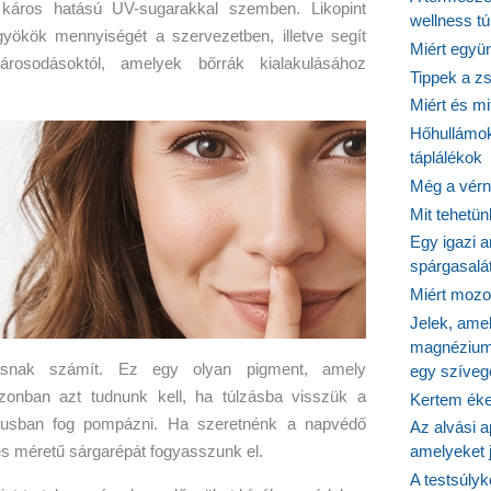
káros hatású UV-sugarakkal szemben. Likopint
wellness tú
yökök mennyiségét a szervezetben, illetve segít
Miért együn
rosodásoktól, amelyek bőrrák kialakulásához
Tippek a z
Miért és m
Hőhullámok
táplálékok
Még a vérn
Mit tehetü
Egy igazi a
spárgasalá
Miért mozog
Jelek, ame
magnézium
rrásnak számít. Ez egy olyan pigment, amely
egy szíveg
zonban azt tudnunk kell, ha túlzásba visszük a
Kertem éke
ónusban fog pompázni. Ha szeretnénk a napvédő
Az alvási ap
amelyeket j
es méretű sárgarépát fogyasszunk el.
A testsúlyk