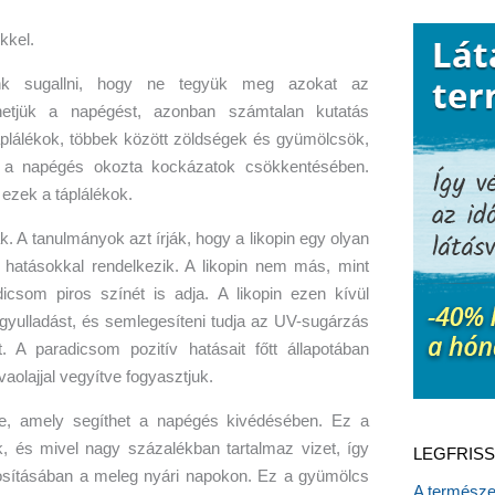
nk sugallni, hogy ne tegyük meg azokat az
lhetjük a napégést, azonban számtalan kutatás
áplálékok, többek között zöldségek és gyümölcsök,
 a napégés okozta kockázatok csökkentésében.
ezek a táplálékok.
. A tanulmányok azt írják, hogy a likopin egy olyan
 hatásokkal rendelkezik. A likopin nem más, mint
icsom piros színét is adja. A likopin ezen kívül
gyulladást, és semlegesíteni tudja az UV-sugárzás
 A paradicsom pozitív hatásait főtt állapotában
ívaolajjal vegyítve fogyasztjuk.
e, amely segíthet a napégés kivédésében. Ez a
, és mivel nagy százalékban tartalmaz vizet, így
LEGFRISS
tosításában a meleg nyári napokon. Ez a gyümölcs
A természet