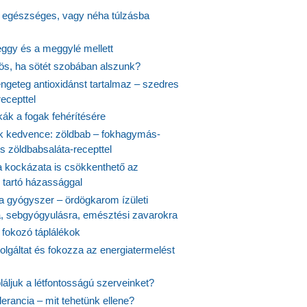
s egészséges, vagy néha túlzásba
ggy és a meggylé mellett
yös, ha sötét szobában alszunk?
ngeteg antioxidánst tartalmaz – szedres
ecepttel
kák a fogak fehérítésére
 kedvence: zöldbab – fokhagymás-
s zöldbabsaláta-recepttel
 kockázata is csökkenthető az
 tartó házassággal
 a gyógyszer – ördögkarom ízületi
a, sebgyógyulásra, emésztési zavarokra
 fokozó táplálékok
olgáltat és fokozza az energiatermelést
áljuk a létfontosságú szerveinket?
lerancia – mit tehetünk ellene?