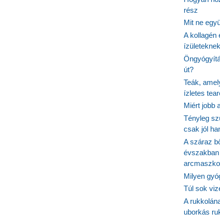
rész
Mit ne egy
A kollagén 
ízületeknek
Öngyógyítás
út?
Teák, amel
ízletes tea
Miért jobb
Tényleg sz
csak jól h
A száraz b
évszakban 
arcmaszko
Milyen gyó
Túl sok viz
A rukkolána
uborkás ruk