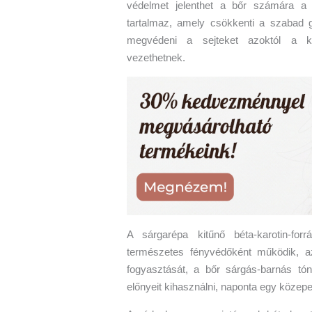
védelmet jelenthet a bőr számára a 
tartalmaz, amely csökkenti a szabad g
megvédeni a sejteket azoktól a ká
vezethetnek.
A sárgarépa kitűnő béta-karotin-fo
természetes fényvédőként működik, a
fogyasztását, a bőr sárgás-barnás t
előnyeit kihasználni, naponta egy közep