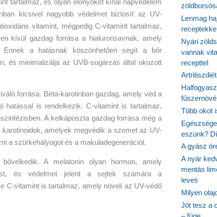
nt tartalmaz, és olyan előnyöket kínál napvédelem
zöldborsósa
nban kicsivel nagyobb védelmet biztosít az UV-
Lenmag haj
ioxidáns vitamint, mégpedig C-vitamint tartalmaz,
receptekke
en kívül gazdag forrása a hialuronsavnak, amely
Nyári zöld
. Ennek a hatásnak köszönhetően segít a bőr
vannak vit
, és minimalizálja az UVB-sugárzás által okozott
recepttel
Artritiszdié
Halfogyasz
váló forrása. Béta-karotinban gazdag, amely véd a
fűszernövén
ó hatással is rendelkezik. C-vitamint is tartalmaz,
Több okot 
szintézisben. A kelkáposzta gazdag forrása még a
Egészséges
n karotinoidok, amelyek megvédik a szemet az UV-
eszünk? Dió
őzni a szürkehályogot és a makuladegenerációt.
A gyász ör
A nyár ked
bővelkedik. A melatonin olyan hormon, amely
mentás lim
must, és védelmet jelent a sejtek számára a
leves
C-vitamint is tartalmaz, amely növeli az UV-védő
Milyen ola
Jót tesz a 
– füge