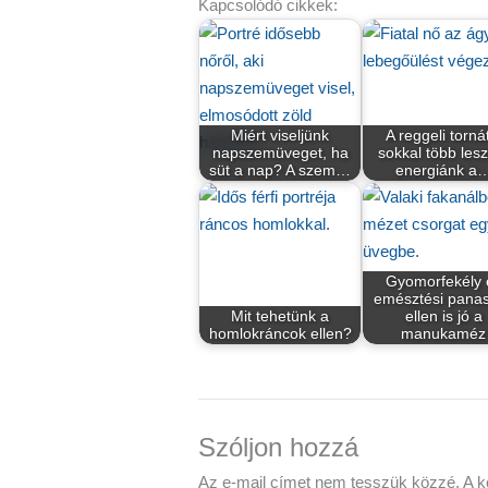
Kapcsolódó cikkek:
Miért viseljünk
A reggeli torná
napszemüveget, ha
sokkal több les
süt a nap? A szem…
energiánk a
Gyomorfekély 
emésztési pana
Mit tehetünk a
ellen is jó a
homlokráncok ellen?
manukaméz
Szóljon hozzá
Az e-mail címet nem tesszük közzé.
A k