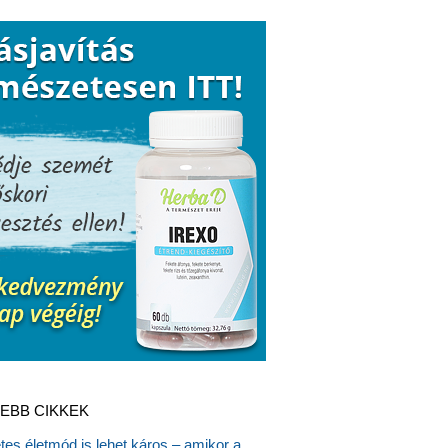
EBB CIKKEK
es életmód is lehet káros – amikor a