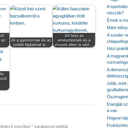
A sportolá
visszük?
Érvek a me
Miért előn
A szeder re
tól
Jót tesz az
z az
Jó a gyomornak és az
emésztésnek és a
chiapudingr
…
ízületi fájdalmat is…
vírusok ellen is véd:…
Házi prakti
A magyarok
rozmaringo
A demencia
és
élethosszig
szok
Jobb, mint
gyulladásr
Ösztrogént
Energiát sz
a vas
Hogyan tápl
Fruktózinto
ötelező mezőket
*
karakterrel jelöltük