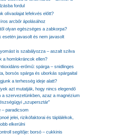
lzásba fordul
k olívaolajat lefekvés előtt?
síros arcbőr ápolásához
itől olyan egészséges a zabkorpa?
 esetén javasolt és nem javasolt
yomást is szabályozza – aszalt szilva
nk a homlokráncok ellen?
ntioxidáns-erőmű: spárga – snidlinges
ta, borsós spárga és uborkás spárgaital
junk a terhesség ideje alatt?
lyek azt mutatják, hogy nincs elegendő
 a szervezetünkben, azaz a magnézium
észségügyi „szupersztár”
 – paradicsom
noé jelei, rizikófaktorai és táplálékok,
obb elkerülni
ontroll segítője: borsó – cukkinis