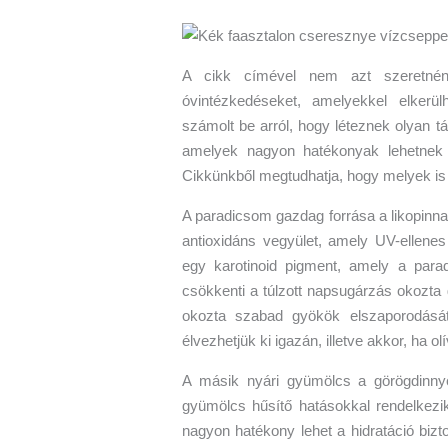
A cikk címével nem azt szeretné
óvintézkedéseket, amelyekkel elkerü
számolt be arról, hogy léteznek olyan t
amelyek nagyon hatékonyak lehetnek
Cikkünkből megtudhatja, hogy melyek is 
A paradicsom gazdag forrása a likopinnak
antioxidáns vegyület, amely UV-ellenes
egy karotinoid pigment, amely a parad
csökkenti a túlzott napsugárzás okozta 
okozta szabad gyökök elszaporodását.
élvezhetjük ki igazán, illetve akkor, ha ol
A másik nyári gyümölcs a görögdinny
gyümölcs hűsítő hatásokkal rendelkezik
nagyon hatékony lehet a hidratáció biz