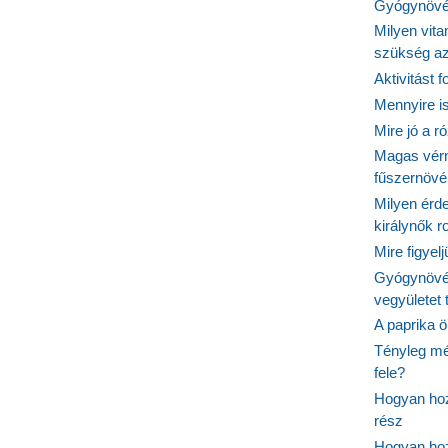
Gyógynövén
Milyen vit
szükség a
Aktivitást 
Mennyire is
Mire jó a r
Magas vér
fűszernöv
Milyen érde
királynők 
Mire figyel
Gyógynövé
vegyületet
A paprika ö
Tényleg mé
fele?
Hogyan hoz
rész
Hogyan hoz