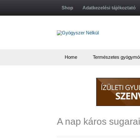
Skip
Shop
Adatkezelési tájékoztató
to
content
Home
Természetes gyógymó
A nap káros sugarai