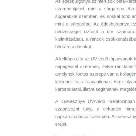
Az édesburgonya szintén sok béta-karoti
szempontjából, mint a sárgarépa. Azo
sugarakkal szemben, és sokkal több ant
mint a sárgarépa. Az édesburgonya ez
nedvességet biztosít a bőr számára
kisimításában, a ráncok csökkentésében
bőrkárosodásokat.
A kelkáposzta az UV-védő tápanyagok ki
napégéssel szemben, illetve ránctalanít
amelynek fontos szerepe van a kollagén
luteinnek és a zeaxantinnak. Ezek olya
károsodástól, illetve segíthetnek megel
A cseresznye UV-védő melatoninban 
szabályozni tudja a cirkadián rit
napkárosodással szemben. A cseresznye 
erejét.