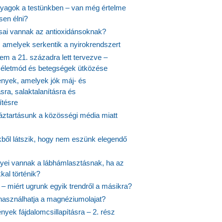
agok a testünkben – van még értelme
en élni?
usai vannak az antioxidánsoknak?
, amelyek serkentik a nyirokrendszert
em a 21. századra lett tervezve –
ós életmód és betegségek ütközése
yek, amelyek jók máj- és
ásra, salaktalanításra és
ítésre
ztartásunk a közösségi média miatt
ekből látszik, hogy nem eszünk elegendő
nyei vannak a lábhámlasztásnak, ha az
kal történik?
 – miért ugrunk egyik trendről a másikra?
 használhatja a magnéziumolajat?
yek fájdalomcsillapításra – 2. rész