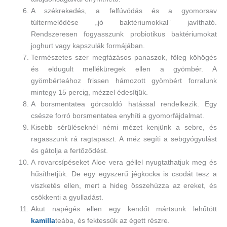
A székrekedés, a felfúvódás és a gyomorsav
túltermelődése „jó baktériumokkal” javítható.
Rendszeresen fogyasszunk probiotikus baktériumokat
joghurt vagy kapszulák formájában.
Természetes szer megfázásos panaszok, főleg köhögés
és eldugult melléküregek ellen a gyömbér. A
gyömbérteához frissen hámozott gyömbért forralunk
mintegy 15 percig, mézzel édesítjük.
A borsmentatea görcsoldó hatással rendelkezik. Egy
csésze forró borsmentatea enyhíti a gyomorfájdalmat.
Kisebb sérüléseknél némi mézet kenjünk a sebre, és
ragasszunk rá ragtapaszt. A méz segíti a sebgyógyulást
és gátolja a fertőződést.
A rovarcsípéseket Aloe vera géllel nyugtathatjuk meg és
hűsíthetjük. De egy egyszerű jégkocka is csodát tesz a
viszketés ellen, mert a hideg összehúzza az ereket, és
csökkenti a gyulladást.
Akut napégés ellen egy kendőt mártsunk lehűtött
kamilla
teába, és fektessük az égett részre.