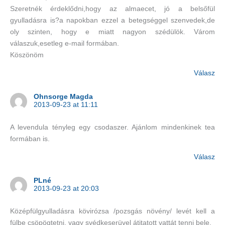
Szeretnék érdeklődni,hogy az almaecet, jó a belsőfül
gyulladásra is?a napokban ezzel a betegséggel szenvedek,de
oly szinten, hogy e miatt nagyon szédülök. Várom
válaszuk,esetleg e-mail formában.
Köszönöm
Válasz
Ohnsorge Magda
2013-09-23 at 11:11
A levendula tényleg egy csodaszer. Ajánlom mindenkinek tea
formában is.
Válasz
PLné
2013-09-23 at 20:03
Középfülgyulladásra kövirózsa /pozsgás növény/ levét kell a
fülbe csöpögtetni, vagy svédkeserüvel átitatott vattát tenni bele.