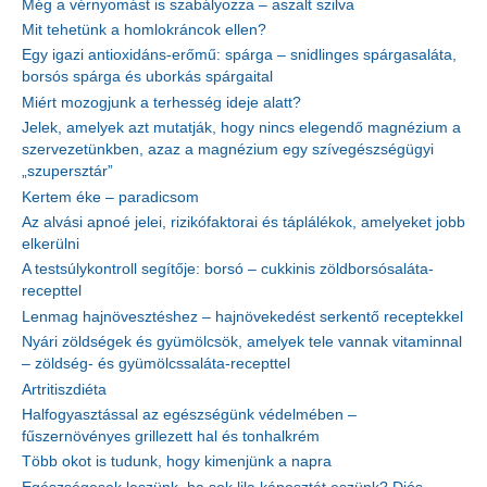
Még a vérnyomást is szabályozza – aszalt szilva
Mit tehetünk a homlokráncok ellen?
Egy igazi antioxidáns-erőmű: spárga – snidlinges spárgasaláta,
borsós spárga és uborkás spárgaital
Miért mozogjunk a terhesség ideje alatt?
Jelek, amelyek azt mutatják, hogy nincs elegendő magnézium a
szervezetünkben, azaz a magnézium egy szívegészségügyi
„szupersztár”
Kertem éke – paradicsom
Az alvási apnoé jelei, rizikófaktorai és táplálékok, amelyeket jobb
elkerülni
A testsúlykontroll segítője: borsó – cukkinis zöldborsósaláta-
recepttel
Lenmag hajnövesztéshez – hajnövekedést serkentő receptekkel
Nyári zöldségek és gyümölcsök, amelyek tele vannak vitaminnal
– zöldség- és gyümölcssaláta-recepttel
Artritiszdiéta
Halfogyasztással az egészségünk védelmében –
fűszernövényes grillezett hal és tonhalkrém
Több okot is tudunk, hogy kimenjünk a napra