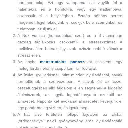
borsmentaolaj. Ezt egy vattapamaccsal vigyük fel a
halántékra és a homlokra, vagy egy illatlámpával
oszlassuk el a helyiségben. Ezután néhány percre
megemelt fejjel feküdjünk le, csukjuk be a szemünket, és
tudatosan lazuljunk el.
A Nux vomica (homeopátiás szer) és a B-vitaminban
gazdag táplálkozás csökkentik a stressz-szintet. A
mellékvesékre hatnak, így azok rezisztensebbé válnak a
stressz ellen.
Az enyhe
menstruációs panasz
okat csökkenti egy
meleg fürdő néhány csepp kamilla illóolajjal.
Az ízületi gyulladásnál, mint minden gyulladásnál, savak
termelődnek a szervezetben. A savak és az ezzel
összefüggésben álló fájdalom ellen segítenek a lúgosító
élelmiszerek; az egyik leghatékonyabb ezekből az
almaecet. Naponta két evőkanál almaecetet keverjünk el
egy pohár meleg vízben, és igyuk meg.
A hát alsó területén fellépő fájdalom az afrikai
„ördögcsáklya” nevű gyógynövény erős gyulladásgátló
tulajdonságaival enyhíthető.