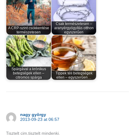
Csak természetesen –
A CRP-szint csökkentése
aranyérgyógyítás otthon
természetesen
egyszerűen
Spárgával a krónikus
betegségek ellen –
Tippek téli betegségek
citromos spárga
ellen – egyszerűen…
nagy györgy
2013-09-23 at 06:57
Tisztelt cim,tisztelt mindenki.