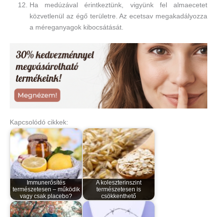
Ha medúzával érintkeztünk, vigyünk fel almaecetet
közvetlenül az égő területre. Az ecetsav megakadályozza
a méreganyagok kibocsátását.
Kapcsolódó cikkek:
Immunerősítés
A koleszterinszint
természetesen – működik
természetesen is
vagy csak placebo?
csökkenthető