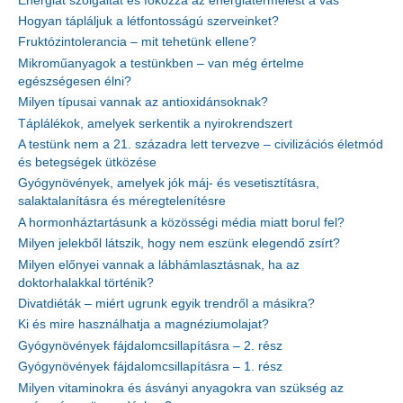
Energiát szolgáltat és fokozza az energiatermelést a vas
Hogyan tápláljuk a létfontosságú szerveinket?
Fruktózintolerancia – mit tehetünk ellene?
Mikroműanyagok a testünkben – van még értelme
egészségesen élni?
Milyen típusai vannak az antioxidánsoknak?
Táplálékok, amelyek serkentik a nyirokrendszert
A testünk nem a 21. századra lett tervezve – civilizációs életmód
és betegségek ütközése
Gyógynövények, amelyek jók máj- és vesetisztításra,
salaktalanításra és méregtelenítésre
A hormonháztartásunk a közösségi média miatt borul fel?
Milyen jelekből látszik, hogy nem eszünk elegendő zsírt?
Milyen előnyei vannak a lábhámlasztásnak, ha az
doktorhalakkal történik?
Divatdiéták – miért ugrunk egyik trendről a másikra?
Ki és mire használhatja a magnéziumolajat?
Gyógynövények fájdalomcsillapításra – 2. rész
Gyógynövények fájdalomcsillapításra – 1. rész
Milyen vitaminokra és ásványi anyagokra van szükség az