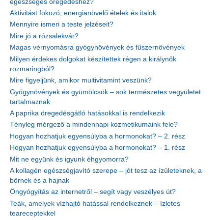
egészséges öregedéshez?
Aktivitást fokozó, energianövelő ételek és italok
Mennyire ismeri a teste jelzéseit?
Mire jó a rózsalekvár?
Magas vérnyomásra gyógynövények és fűszernövények
Milyen érdekes dolgokat készítettek régen a királynők
rozmaringból?
Mire figyeljünk, amikor multivitamint veszünk?
Gyógynövények és gyümölcsök – sok természetes vegyületet
tartalmaznak
A paprika öregedésgátló hatásokkal is rendelkezik
Tényleg mérgező a mindennapi kozmetikumaink fele?
Hogyan hozhatjuk egyensúlyba a hormonokat? – 2. rész
Hogyan hozhatjuk egyensúlyba a hormonokat? – 1. rész
Mit ne együnk és igyunk éhgyomorra?
A kollagén egészségjavító szerepe – jót tesz az ízületeknek, a
bőrnek és a hajnak
Öngyógyítás az internetről – segít vagy veszélyes út?
Teák, amelyek vízhajtó hatással rendelkeznek – ízletes
teareceptekkel