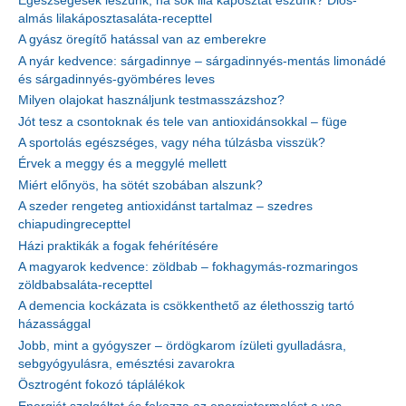
Egészségesek leszünk, ha sok lila káposztát eszünk? Diós-
almás lilakáposztasaláta-recepttel
A gyász öregítő hatással van az emberekre
A nyár kedvence: sárgadinnye – sárgadinnyés-mentás limonádé
és sárgadinnyés-gyömbéres leves
Milyen olajokat használjunk testmasszázshoz?
Jót tesz a csontoknak és tele van antioxidánsokkal – füge
A sportolás egészséges, vagy néha túlzásba visszük?
Érvek a meggy és a meggylé mellett
Miért előnyös, ha sötét szobában alszunk?
A szeder rengeteg antioxidánst tartalmaz – szedres
chiapudingrecepttel
Házi praktikák a fogak fehérítésére
A magyarok kedvence: zöldbab – fokhagymás-rozmaringos
zöldbabsaláta-recepttel
A demencia kockázata is csökkenthető az élethosszig tartó
házassággal
Jobb, mint a gyógyszer – ördögkarom ízületi gyulladásra,
sebgyógyulásra, emésztési zavarokra
Ösztrogént fokozó táplálékok