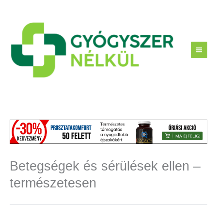
Skip
to
content
Betegségek és sérülések ellen –
természetesen