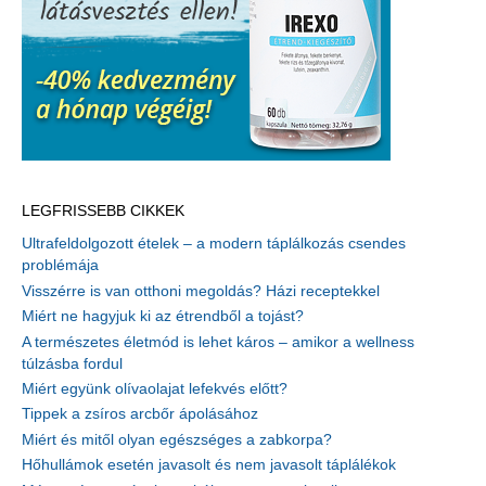
LEGFRISSEBB CIKKEK
Ultrafeldolgozott ételek – a modern táplálkozás csendes
problémája
Visszérre is van otthoni megoldás? Házi receptekkel
Miért ne hagyjuk ki az étrendből a tojást?
A természetes életmód is lehet káros – amikor a wellness
túlzásba fordul
Miért együnk olívaolajat lefekvés előtt?
Tippek a zsíros arcbőr ápolásához
Miért és mitől olyan egészséges a zabkorpa?
Hőhullámok esetén javasolt és nem javasolt táplálékok