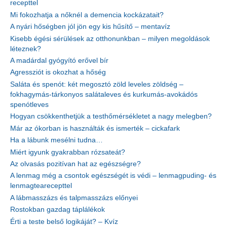
recepttel
Mi fokozhatja a nőknél a demencia kockázatait?
A nyári hőségben jól jön egy kis hűsítő – mentavíz
Kisebb égési sérülések az otthonunkban – milyen megoldások
léteznek?
A madárdal gyógyító erővel bír
Agressziót is okozhat a hőség
Saláta és spenót: két megosztó zöld leveles zöldség –
fokhagymás-tárkonyos salátaleves és kurkumás-avokádós
spenótleves
Hogyan csökkenthetjük a testhőmérsékletet a nagy melegben?
Már az ókorban is használták és ismerték – cickafark
Ha a lábunk mesélni tudna…
Miért igyunk gyakrabban rózsateát?
Az olvasás pozitívan hat az egészségre?
A lenmag még a csontok egészségét is védi – lenmagpuding- és
lenmagtearecepttel
A lábmasszázs és talpmasszázs előnyei
Rostokban gazdag táplálékok
Érti a teste belső logikáját? – Kvíz