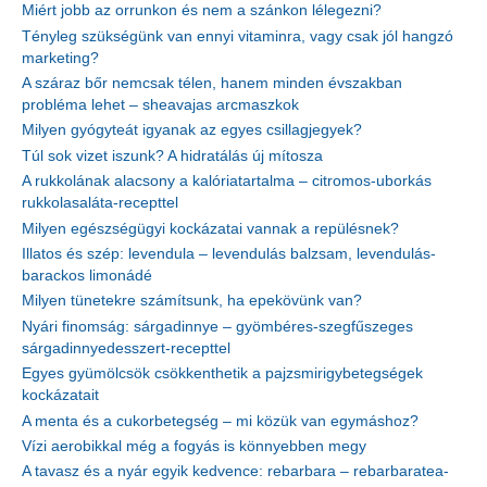
Miért jobb az orrunkon és nem a szánkon lélegezni?
Tényleg szükségünk van ennyi vitaminra, vagy csak jól hangzó
marketing?
A száraz bőr nemcsak télen, hanem minden évszakban
probléma lehet – sheavajas arcmaszkok
Milyen gyógyteát igyanak az egyes csillagjegyek?
Túl sok vizet iszunk? A hidratálás új mítosza
A rukkolának alacsony a kalóriatartalma – citromos-uborkás
rukkolasaláta-recepttel
Milyen egészségügyi kockázatai vannak a repülésnek?
Illatos és szép: levendula – levendulás balzsam, levendulás-
barackos limonádé
Milyen tünetekre számítsunk, ha epekövünk van?
Nyári finomság: sárgadinnye – gyömbéres-szegfűszeges
sárgadinnyedesszert-recepttel
Egyes gyümölcsök csökkenthetik a pajzsmirigybetegségek
kockázatait
A menta és a cukorbetegség – mi közük van egymáshoz?
Vízi aerobikkal még a fogyás is könnyebben megy
A tavasz és a nyár egyik kedvence: rebarbara – rebarbaratea-