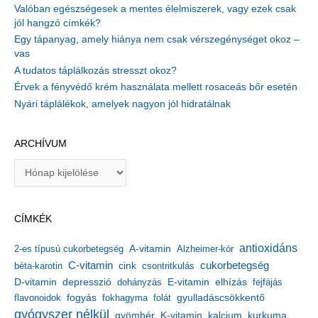
Valóban egészségesek a mentes élelmiszerek, vagy ezek csak
jól hangzó címkék?
Egy tápanyag, amely hiánya nem csak vérszegénységet okoz –
vas
A tudatos táplálkozás stresszt okoz?
Érvek a fényvédő krém használata mellett rosaceás bőr esetén
Nyári táplálékok, amelyek nagyon jól hidratálnak
ARCHÍVUM
A
r
c
h
CÍMKÉK
í
v
antioxidáns
A-vitamin
2-es típusú cukorbetegség
Alzheimer-kór
u
m
C-vitamin
cukorbetegség
béta-karotin
cink
csontritkulás
depresszió
E-vitamin
D-vitamin
dohányzás
elhízás
fejfájás
gyulladáscsökkentő
flavonoidok
fogyás
fokhagyma
folát
gyógyszer nélkül
kalcium
gyömbér
K-vitamin
kurkuma