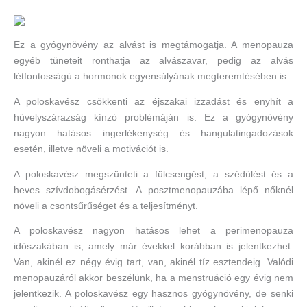
Ez a gyógynövény az alvást is megtámogatja. A menopauza
egyéb tüneteit ronthatja az alvászavar, pedig az alvás
létfontosságú a hormonok egyensúlyának megteremtésében is.
A poloskavész csökkenti az éjszakai izzadást és enyhít a
hüvelyszárazság kínzó problémáján is. Ez a gyógynövény
nagyon hatásos ingerlékenység és hangulatingadozások
esetén, illetve növeli a motivációt is.
A poloskavész megszünteti a fülcsengést, a szédülést és a
heves szívdobogásérzést. A posztmenopauzába lépő nőknél
növeli a csontsűrűséget és a teljesítményt.
A poloskavész nagyon hatásos lehet a perimenopauza
időszakában is, amely már évekkel korábban is jelentkezhet.
Van, akinél ez négy évig tart, van, akinél tíz esztendeig. Valódi
menopauzáról akkor beszélünk, ha a menstruáció egy évig nem
jelentkezik. A poloskavész egy hasznos gyógynövény, de senki