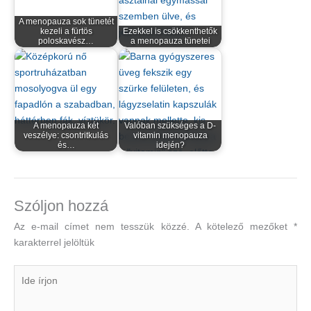
A menopauza sok tünetét
kezeli a fürtös
Ezekkel is csökkenthetők
poloskavész…
a menopauza tünetei
A menopauza két
Valóban szükséges a D-
veszélye: csontritkulás
vitamin menopauza
és…
idején?
Szóljon hozzá
Az e-mail címet nem tesszük közzé.
A kötelező mezőket
*
karakterrel jelöltük
Ide
írjon