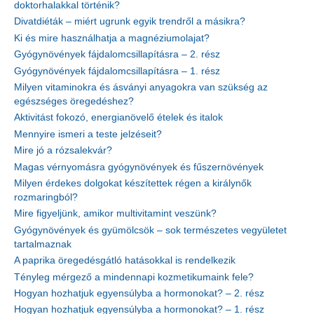
doktorhalakkal történik?
Divatdiéták – miért ugrunk egyik trendről a másikra?
Ki és mire használhatja a magnéziumolajat?
Gyógynövények fájdalomcsillapításra – 2. rész
Gyógynövények fájdalomcsillapításra – 1. rész
Milyen vitaminokra és ásványi anyagokra van szükség az
egészséges öregedéshez?
Aktivitást fokozó, energianövelő ételek és italok
Mennyire ismeri a teste jelzéseit?
Mire jó a rózsalekvár?
Magas vérnyomásra gyógynövények és fűszernövények
Milyen érdekes dolgokat készítettek régen a királynők
rozmaringból?
Mire figyeljünk, amikor multivitamint veszünk?
Gyógynövények és gyümölcsök – sok természetes vegyületet
tartalmaznak
A paprika öregedésgátló hatásokkal is rendelkezik
Tényleg mérgező a mindennapi kozmetikumaink fele?
Hogyan hozhatjuk egyensúlyba a hormonokat? – 2. rész
Hogyan hozhatjuk egyensúlyba a hormonokat? – 1. rész