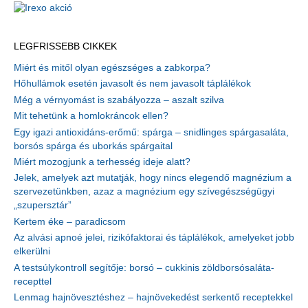
LEGFRISSEBB CIKKEK
Miért és mitől olyan egészséges a zabkorpa?
Hőhullámok esetén javasolt és nem javasolt táplálékok
Még a vérnyomást is szabályozza – aszalt szilva
Mit tehetünk a homlokráncok ellen?
Egy igazi antioxidáns-erőmű: spárga – snidlinges spárgasaláta,
borsós spárga és uborkás spárgaital
Miért mozogjunk a terhesség ideje alatt?
Jelek, amelyek azt mutatják, hogy nincs elegendő magnézium a
szervezetünkben, azaz a magnézium egy szívegészségügyi
„szupersztár”
Kertem éke – paradicsom
Az alvási apnoé jelei, rizikófaktorai és táplálékok, amelyeket jobb
elkerülni
A testsúlykontroll segítője: borsó – cukkinis zöldborsósaláta-
recepttel
Lenmag hajnövesztéshez – hajnövekedést serkentő receptekkel