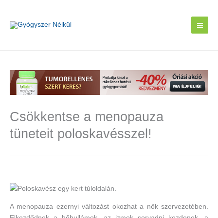
Skip
to
content
Csökkentse a menopauza
tüneteit poloskavésszel!
A menopauza ezernyi változást okozhat a nők szervezetében.
Elkezdődnek a hőhullámok, az izmok sorvadni kezdenek, a