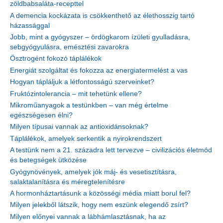
zöldbabsaláta-recepttel
A demencia kockázata is csökkenthető az élethosszig tartó
házassággal
Jobb, mint a gyógyszer – ördögkarom ízületi gyulladásra,
sebgyógyulásra, emésztési zavarokra
Ösztrogént fokozó táplálékok
Energiát szolgáltat és fokozza az energiatermelést a vas
Hogyan tápláljuk a létfontosságú szerveinket?
Fruktózintolerancia – mit tehetünk ellene?
Mikroműanyagok a testünkben – van még értelme
egészségesen élni?
Milyen típusai vannak az antioxidánsoknak?
Táplálékok, amelyek serkentik a nyirokrendszert
A testünk nem a 21. századra lett tervezve – civilizációs életmód
és betegségek ütközése
Gyógynövények, amelyek jók máj- és vesetisztításra,
salaktalanításra és méregtelenítésre
A hormonháztartásunk a közösségi média miatt borul fel?
Milyen jelekből látszik, hogy nem eszünk elegendő zsírt?
Milyen előnyei vannak a lábhámlasztásnak, ha az