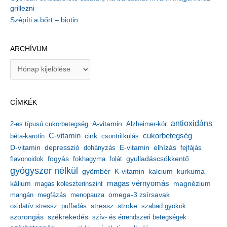
grillezni
Szépíti a bőrt – biotin
ARCHÍVUM
A
r
c
h
CÍMKÉK
í
v
antioxidáns
A-vitamin
2-es típusú cukorbetegség
Alzheimer-kór
u
m
C-vitamin
cukorbetegség
béta-karotin
cink
csontritkulás
depresszió
E-vitamin
D-vitamin
dohányzás
elhízás
fejfájás
gyulladáscsökkentő
flavonoidok
fogyás
fokhagyma
folát
gyógyszer nélkül
kalcium
gyömbér
K-vitamin
kurkuma
kálium
magas vérnyomás
magnézium
magas koleszterinszint
mangán
megfázás
menopauza
omega-3 zsírsavak
stressz
stroke
oxidatív stressz
puffadás
szabad gyökök
szorongás
székrekedés
szív- és érrendszeri betegségek