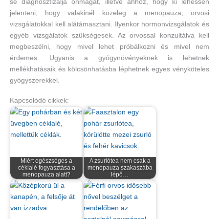
se diagnosztizálja önmagát, illetve ahhoz, hogy ki lehessen
jelenteni, hogy valakinél közeleg a menopauza, orvosi
vizsgálatokkal kell alátámasztani. Ilyenkor hormonvizsgálatok és
egyéb vizsgálatok szükségesek. Az orvossal konzultálva kell
megbeszélni, hogy mivel lehet próbálkozni és mivel nem
érdemes. Ugyanis a gyógynövényeknek is lehetnek
mellékhatásaik és kölcsönhatásba léphetnek egyes vényköteles
gyógyszerekkel.
Kapcsolódó cikkek:
Miért egészséges a
A zsurlótea nem csak a
céklalé fogyasztása a
menopauza szakaszába
menopauza alatt?
lépő…