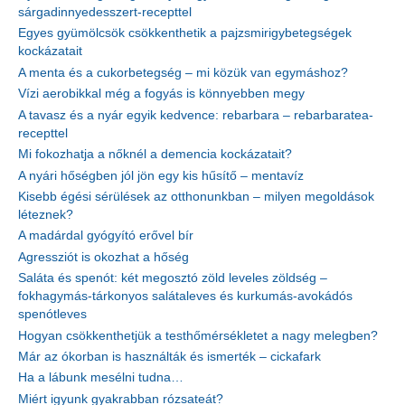
sárgadinnyedesszert-recepttel
Egyes gyümölcsök csökkenthetik a pajzsmirigybetegségek
kockázatait
A menta és a cukorbetegség – mi közük van egymáshoz?
Vízi aerobikkal még a fogyás is könnyebben megy
A tavasz és a nyár egyik kedvence: rebarbara – rebarbaratea-
recepttel
Mi fokozhatja a nőknél a demencia kockázatait?
A nyári hőségben jól jön egy kis hűsítő – mentavíz
Kisebb égési sérülések az otthonunkban – milyen megoldások
léteznek?
A madárdal gyógyító erővel bír
Agressziót is okozhat a hőség
Saláta és spenót: két megosztó zöld leveles zöldség –
fokhagymás-tárkonyos salátaleves és kurkumás-avokádós
spenótleves
Hogyan csökkenthetjük a testhőmérsékletet a nagy melegben?
Már az ókorban is használták és ismerték – cickafark
Ha a lábunk mesélni tudna…
Miért igyunk gyakrabban rózsateát?