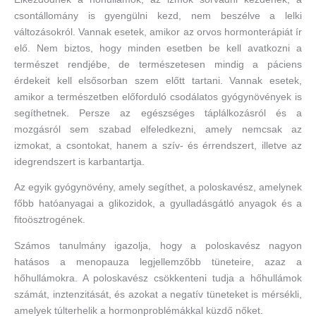
csontállomány is gyengülni kezd, nem beszélve a lelki
változásokról. Vannak esetek, amikor az orvos hormonterápiát ír
elő. Nem biztos, hogy minden esetben be kell avatkozni a
természet rendjébe, de természetesen mindig a páciens
érdekeit kell elsősorban szem előtt tartani. Vannak esetek,
amikor a természetben előforduló csodálatos gyógynövények is
segíthetnek. Persze az egészséges táplálkozásról és a
mozgásról sem szabad elfeledkezni, amely nemcsak az
izmokat, a csontokat, hanem a szív- és érrendszert, illetve az
idegrendszert is karbantartja.
Az egyik gyógynövény, amely segíthet, a poloskavész, amelynek
főbb hatóanyagai a glikozidok, a gyulladásgátló anyagok és a
fitoösztrogének.
Számos tanulmány igazolja, hogy a poloskavész nagyon
hatásos a menopauza legjellemzőbb tüneteire, azaz a
hőhullámokra. A poloskavész csökkenteni tudja a hőhullámok
számát, inztenzitását, és azokat a negatív tüneteket is mérsékli,
amelyek túlterhelik a hormonproblémákkal küzdő nőket.