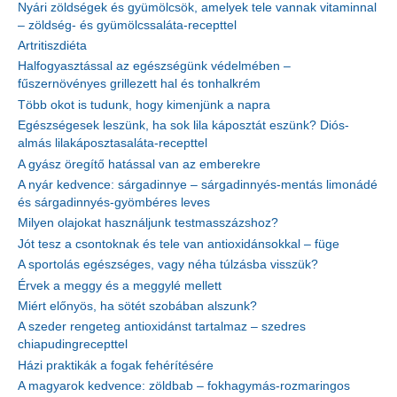
Nyári zöldségek és gyümölcsök, amelyek tele vannak vitaminnal
– zöldség- és gyümölcssaláta-recepttel
Artritiszdiéta
Halfogyasztással az egészségünk védelmében –
fűszernövényes grillezett hal és tonhalkrém
Több okot is tudunk, hogy kimenjünk a napra
Egészségesek leszünk, ha sok lila káposztát eszünk? Diós-
almás lilakáposztasaláta-recepttel
A gyász öregítő hatással van az emberekre
A nyár kedvence: sárgadinnye – sárgadinnyés-mentás limonádé
és sárgadinnyés-gyömbéres leves
Milyen olajokat használjunk testmasszázshoz?
Jót tesz a csontoknak és tele van antioxidánsokkal – füge
A sportolás egészséges, vagy néha túlzásba visszük?
Érvek a meggy és a meggylé mellett
Miért előnyös, ha sötét szobában alszunk?
A szeder rengeteg antioxidánst tartalmaz – szedres
chiapudingrecepttel
Házi praktikák a fogak fehérítésére
A magyarok kedvence: zöldbab – fokhagymás-rozmaringos