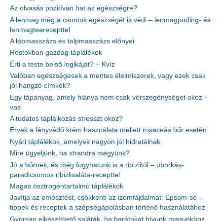
Az olvasás pozitívan hat az egészségre?
A lenmag még a csontok egészségét is védi – lenmagpuding- és
lenmagtearecepttel
A lábmasszázs és talpmasszázs előnyei
Rostokban gazdag táplálékok
Érti a teste belső logikáját? – Kvíz
Valóban egészségesek a mentes élelmiszerek, vagy ezek csak
jól hangzó címkék?
Egy tápanyag, amely hiánya nem csak vérszegénységet okoz –
vas
A tudatos táplálkozás stresszt okoz?
Érvek a fényvédő krém használata mellett rosaceás bőr esetén
Nyári táplálékok, amelyek nagyon jól hidratálnak
Mire ügyeljünk, ha strandra megyünk?
Jó a bőrnek, és még fogyhatunk is a ribizlitől – uborkás-
paradicsomos ribizlisaláta-recepttel
Magas ösztrogéntartalmú táplálékok
Javítja az emésztést, csökkenti az izomfájdalmat: Epsom-só –
tippek és receptek a szépségápolásban történő használatához
Gyorsan elkészíthető saláták, ha barátokat hívunk magunkhoz