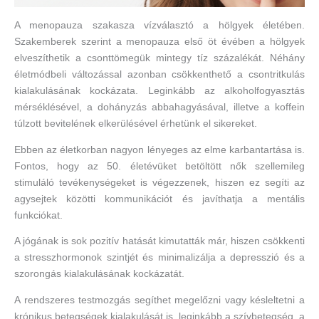
A menopauza szakasza vízválasztó a hölgyek életében.
Szakemberek szerint a menopauza első öt évében a hölgyek
elveszíthetik a csonttömegük mintegy tíz százalékát. Néhány
életmódbeli változással azonban csökkenthető a csontritkulás
kialakulásának kockázata. Leginkább az alkoholfogyasztás
mérséklésével, a dohányzás abbahagyásával, illetve a koffein
túlzott bevitelének elkerülésével érhetünk el sikereket.
Ebben az életkorban nagyon lényeges az elme karbantartása is.
Fontos, hogy az 50. életévüket betöltött nők szellemileg
stimuláló tevékenységeket is végezzenek, hiszen ez segíti az
agysejtek közötti kommunikációt és javíthatja a mentális
funkciókat.
A jógának is sok pozitív hatását kimutatták már, hiszen csökkenti
a stresszhormonok szintjét és minimalizálja a depresszió és a
szorongás kialakulásának kockázatát.
A rendszeres testmozgás segíthet megelőzni vagy késleltetni a
krónikus betegségek kialakulását is, leginkább a szívbetegség, a