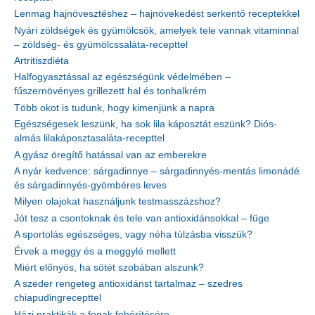
Lenmag hajnövesztéshez – hajnövekedést serkentő receptekkel
Nyári zöldségek és gyümölcsök, amelyek tele vannak vitaminnal
– zöldség- és gyümölcssaláta-recepttel
Artritiszdiéta
Halfogyasztással az egészségünk védelmében –
fűszernövényes grillezett hal és tonhalkrém
Több okot is tudunk, hogy kimenjünk a napra
Egészségesek leszünk, ha sok lila káposztát eszünk? Diós-
almás lilakáposztasaláta-recepttel
A gyász öregítő hatással van az emberekre
A nyár kedvence: sárgadinnye – sárgadinnyés-mentás limonádé
és sárgadinnyés-gyömbéres leves
Milyen olajokat használjunk testmasszázshoz?
Jót tesz a csontoknak és tele van antioxidánsokkal – füge
A sportolás egészséges, vagy néha túlzásba visszük?
Érvek a meggy és a meggylé mellett
Miért előnyös, ha sötét szobában alszunk?
A szeder rengeteg antioxidánst tartalmaz – szedres
chiapudingrecepttel
Házi praktikák a fogak fehérítésére