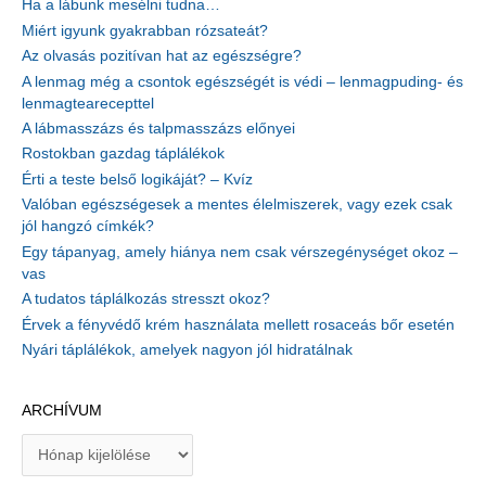
Ha a lábunk mesélni tudna…
Miért igyunk gyakrabban rózsateát?
Az olvasás pozitívan hat az egészségre?
A lenmag még a csontok egészségét is védi – lenmagpuding- és
lenmagtearecepttel
A lábmasszázs és talpmasszázs előnyei
Rostokban gazdag táplálékok
Érti a teste belső logikáját? – Kvíz
Valóban egészségesek a mentes élelmiszerek, vagy ezek csak
jól hangzó címkék?
Egy tápanyag, amely hiánya nem csak vérszegénységet okoz –
vas
A tudatos táplálkozás stresszt okoz?
Érvek a fényvédő krém használata mellett rosaceás bőr esetén
Nyári táplálékok, amelyek nagyon jól hidratálnak
ARCHÍVUM
A
r