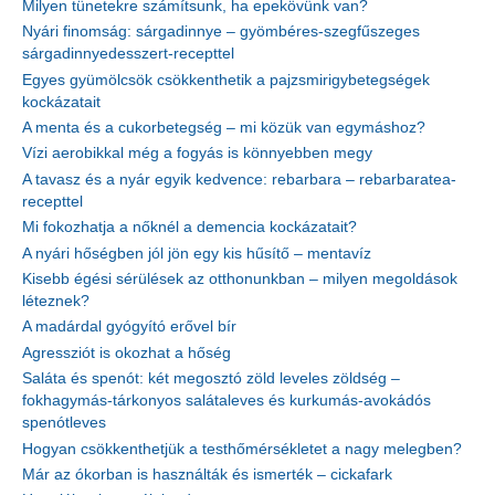
Milyen tünetekre számítsunk, ha epekövünk van?
Nyári finomság: sárgadinnye – gyömbéres-szegfűszeges
sárgadinnyedesszert-recepttel
Egyes gyümölcsök csökkenthetik a pajzsmirigybetegségek
kockázatait
A menta és a cukorbetegség – mi közük van egymáshoz?
Vízi aerobikkal még a fogyás is könnyebben megy
A tavasz és a nyár egyik kedvence: rebarbara – rebarbaratea-
recepttel
Mi fokozhatja a nőknél a demencia kockázatait?
A nyári hőségben jól jön egy kis hűsítő – mentavíz
Kisebb égési sérülések az otthonunkban – milyen megoldások
léteznek?
A madárdal gyógyító erővel bír
Agressziót is okozhat a hőség
Saláta és spenót: két megosztó zöld leveles zöldség –
fokhagymás-tárkonyos salátaleves és kurkumás-avokádós
spenótleves
Hogyan csökkenthetjük a testhőmérsékletet a nagy melegben?
Már az ókorban is használták és ismerték – cickafark