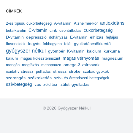
c
h
CÍMKÉK
í
v
antioxidáns
A-vitamin
2-es típusú cukorbetegség
Alzheimer-kór
u
m
C-vitamin
cukorbetegség
béta-karotin
cink
csontritkulás
depresszió
E-vitamin
D-vitamin
dohányzás
elhízás
fejfájás
gyulladáscsökkentő
flavonoidok
fogyás
fokhagyma
folát
gyógyszer nélkül
kalcium
gyömbér
K-vitamin
kurkuma
kálium
magas vérnyomás
magnézium
magas koleszterinszint
mangán
megfázás
menopauza
omega-3 zsírsavak
stressz
stroke
oxidatív stressz
puffadás
szabad gyökök
szorongás
székrekedés
szív- és érrendszeri betegségek
szívbetegség
ízületi gyulladás
vas
zöld tea
© 2026 Gyógyszer Nélkül