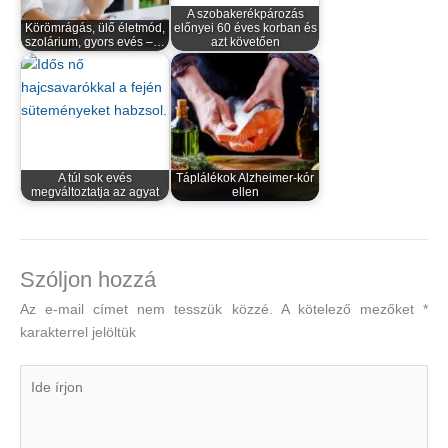
A szobakerékpározás
Körömrágás, ülő életmód,
előnyei 60 éves korban és
szolárium, gyors evés –…
azt követően
A túl sok evés
Táplálékok Alzheimer-kór
megváltoztatja az agyat
ellen
Szóljon hozzá
Az e-mail címet nem tesszük közzé.
A kötelező mezőket
*
karakterrel jelöltük
Ide
írjon