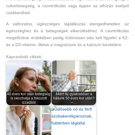
cukorbetegség, a csontritkulás vagy éppen az elhízás esélyét
csökkentheti.
A változatos, egészséges táplálkozás elengedhetetlen az
egészséghez és a betegségek elkerüléséhez. A csontritkulás
megelőzése érdekében pedig különösen oda kell figyelni a K2-
és a D3-vitamin, illetve a magnézium és a kalcium bevitelére.
Kapcsolódó cikkek:
40 éves kor után betegség
Miért fáj gyakrabban a
is okozhatja a fokozott
hátunk 50 éves kor után?
izzadást
–…