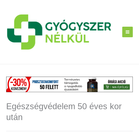
Skip
to
content
Egészségvédelem 50 éves kor
után