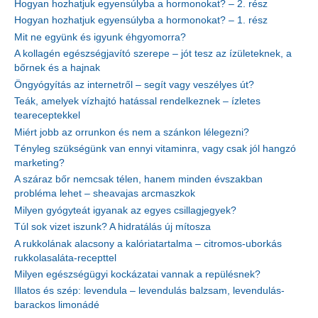
Hogyan hozhatjuk egyensúlyba a hormonokat? – 2. rész
Hogyan hozhatjuk egyensúlyba a hormonokat? – 1. rész
Mit ne együnk és igyunk éhgyomorra?
A kollagén egészségjavító szerepe – jót tesz az ízületeknek, a
bőrnek és a hajnak
Öngyógyítás az internetről – segít vagy veszélyes út?
Teák, amelyek vízhajtó hatással rendelkeznek – ízletes
teareceptekkel
Miért jobb az orrunkon és nem a szánkon lélegezni?
Tényleg szükségünk van ennyi vitaminra, vagy csak jól hangzó
marketing?
A száraz bőr nemcsak télen, hanem minden évszakban
probléma lehet – sheavajas arcmaszkok
Milyen gyógyteát igyanak az egyes csillagjegyek?
Túl sok vizet iszunk? A hidratálás új mítosza
A rukkolának alacsony a kalóriatartalma – citromos-uborkás
rukkolasaláta-recepttel
Milyen egészségügyi kockázatai vannak a repülésnek?
Illatos és szép: levendula – levendulás balzsam, levendulás-
barackos limonádé