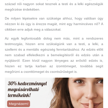
század női nagyon sokat tesznek a testi és a lelki egészségük
megőrzése érdekében.
De milyen lépésekre van szüksége ahhoz, hogy valóban úgy
nézzen ki és úgy is érezze magát, mint egy harmincéves nő? A
cikkben erre adjuk meg a válaszokat.
Az egyik legfontosabb dolog nem más, mint a rendszeres
testmozgás, hiszen erre szükségünk van a testi, a lelki, a
szellemi és a mentális egészség fenntartásához. Az edzés előtt
nem szabad elfeledkezni a bemelegítésről és edzés után a
nyújtásról. Ezen kívül nagyon lényeges az erősítő edzés is,
hiszen ez tartja karban az izomtömeget, továbbá segít
megőrizni a csonttömeget és csontsűrűséget is.