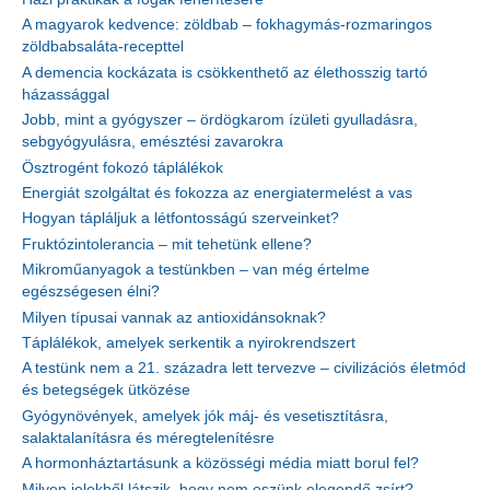
A magyarok kedvence: zöldbab – fokhagymás-rozmaringos
zöldbabsaláta-recepttel
A demencia kockázata is csökkenthető az élethosszig tartó
házassággal
Jobb, mint a gyógyszer – ördögkarom ízületi gyulladásra,
sebgyógyulásra, emésztési zavarokra
Ösztrogént fokozó táplálékok
Energiát szolgáltat és fokozza az energiatermelést a vas
Hogyan tápláljuk a létfontosságú szerveinket?
Fruktózintolerancia – mit tehetünk ellene?
Mikroműanyagok a testünkben – van még értelme
egészségesen élni?
Milyen típusai vannak az antioxidánsoknak?
Táplálékok, amelyek serkentik a nyirokrendszert
A testünk nem a 21. századra lett tervezve – civilizációs életmód
és betegségek ütközése
Gyógynövények, amelyek jók máj- és vesetisztításra,
salaktalanításra és méregtelenítésre
A hormonháztartásunk a közösségi média miatt borul fel?
Milyen jelekből látszik, hogy nem eszünk elegendő zsírt?