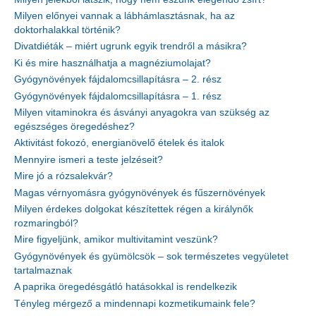
Milyen előnyei vannak a lábhámlasztásnak, ha az
doktorhalakkal történik?
Divatdiéták – miért ugrunk egyik trendről a másikra?
Ki és mire használhatja a magnéziumolajat?
Gyógynövények fájdalomcsillapításra – 2. rész
Gyógynövények fájdalomcsillapításra – 1. rész
Milyen vitaminokra és ásványi anyagokra van szükség az
egészséges öregedéshez?
Aktivitást fokozó, energianövelő ételek és italok
Mennyire ismeri a teste jelzéseit?
Mire jó a rózsalekvár?
Magas vérnyomásra gyógynövények és fűszernövények
Milyen érdekes dolgokat készítettek régen a királynők
rozmaringból?
Mire figyeljünk, amikor multivitamint veszünk?
Gyógynövények és gyümölcsök – sok természetes vegyületet
tartalmaznak
A paprika öregedésgátló hatásokkal is rendelkezik
Tényleg mérgező a mindennapi kozmetikumaink fele?