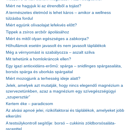
Miért ne hagyjuk ki az étrendből a tojást?
A természetes életmód is lehet káros – amikor a wellness
túlzásba fordul
Miért együnk olívaolajat lefekvés előtt?
Tippek a zsíros arcbőr ápolásához
Miért és mitől olyan egészséges a zabkorpa?
Hőhullámok esetén javasolt és nem javasolt táplálékok
Még a vérnyomást is szabályozza – aszalt szilva
Mit tehetünk a homlokráncok ellen?
Egy igazi antioxidáns-erőmű: spárga – snidlinges spárgasaláta,
borsós spárga és uborkás spárgaital
Miért mozogjunk a terhesség ideje alatt?
Jelek, amelyek azt mutatják, hogy nincs elegendő magnézium a
szervezetünkben, azaz a magnézium egy szívegészségügyi
„szupersztár”
Kertem éke – paradicsom
Az alvási apnoé jelei, rizikófaktorai és táplálékok, amelyeket jobb
elkerülni
A testsúlykontroll segítője: borsó – cukkinis zöldborsósaláta-
recepttel