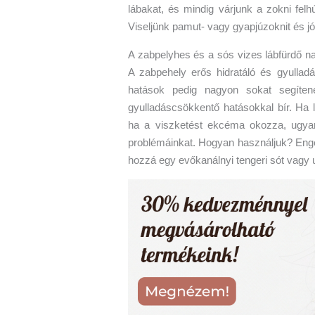
lábakat, és mindig várjunk a zokni fel
Viseljünk pamut- vagy gyapjúzoknit és jól
A zabpelyhes és a sós vizes lábfürdő 
A zabpehely erős hidratáló és gyullad
hatások pedig nagyon sokat segíten
gyulladáscsökkentő hatásokkal bír. Ha l
ha a viszketést ekcéma okozza, ugya
problémáinkat. Hogyan használjuk? Enge
hozzá egy evőkanálnyi tengeri sót vagy 