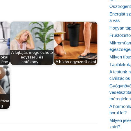
Ösztrogént
Energiát sz
a vas
Hogyan tápl
Fruktózinto
Mikroműany
egészséges
A fejfájás megelőzhető
Milyen típ
 okai
egyszerű és
elése
hatékony…
A hízás egyszerű okai
Táplálékok
A testünk n
civilizáci
Gyógynövén
vesetisztít
méregtelen
ítása
ség…
A hormonhá
borul fel?
Milyen jel
zsírt?