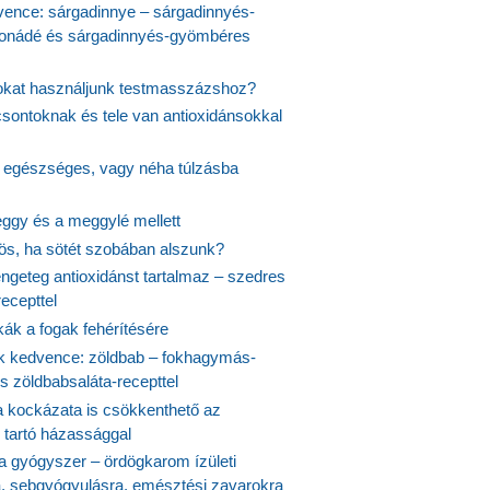
vence: sárgadinnye – sárgadinnyés-
onádé és sárgadinnyés-gyömbéres
jokat használjunk testmasszázshoz?
csontoknak és tele van antioxidánsokkal
s egészséges, vagy néha túlzásba
ggy és a meggylé mellett
yös, ha sötét szobában alszunk?
ngeteg antioxidánst tartalmaz – szedres
ecepttel
kák a fogak fehérítésére
 kedvence: zöldbab – fokhagymás-
s zöldbabsaláta-recepttel
 kockázata is csökkenthető az
 tartó házassággal
 a gyógyszer – ördögkarom ízületi
a, sebgyógyulásra, emésztési zavarokra