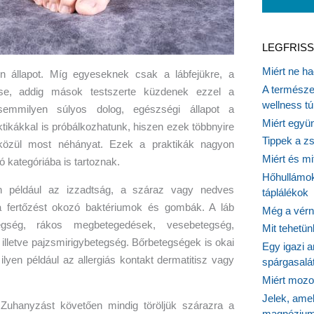
LEGFRISS
Miért ne ha
n állapot. Míg egyeseknek csak a lábfejükre, a
A természet
tése, addig mások testszerte küzdenek ezzel a
wellness tú
emmilyen súlyos dolog, egészségi állapot a
Miért együn
ktikákkal is próbálkozhatunk, hiszen ezek többnyire
Tippek a z
közül most néhányat. Ezek a praktikák nagyon
Miért és m
 kategóriába is tartoznak.
Hőhullámok
en például az izzadtság, a száraz vagy nedves
táplálékok
e a fertőzést okozó baktériumok és gombák. A láb
Még a vérn
egség, rákos megbetegedések, vesebetegség,
Mit tehetü
, illetve pajzsmirigybetegség. Bőrbetegségek is okai
Egy igazi a
ilyen például az allergiás kontakt dermatitisz vagy
spárgasalá
Miért mozog
Jelek, ame
Zuhanyzást követően mindig töröljük szárazra a
magnézium