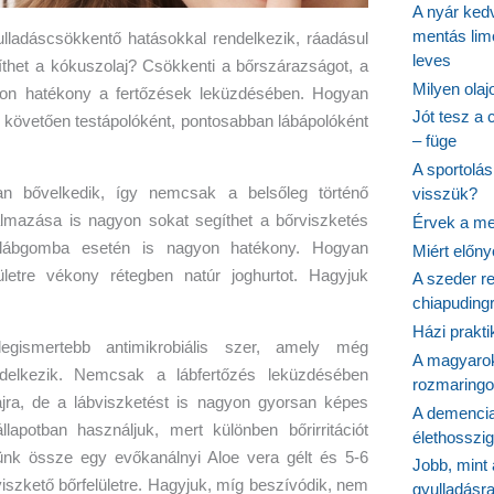
A nyár ked
mentás lim
ulladáscsökkentő hatásokkal rendelkezik, ráadásul
leves
thet a kókuszolaj? Csökkenti a bőrszárazságot, a
Milyen ola
agyon hatékony a fertőzések leküzdésében. Hogyan
Jót tesz a 
 követően testápolóként, pontosabban lábápolóként
– füge
A sportolá
ban bővelkedik, így nemcsak a belsőleg történő
visszük?
almazása is nagyon sokat segíthet a bőrviszketés
Érvek a me
e lábgomba esetén is nagyon hatékony. Hogyan
Miért előn
ületre vékony rétegben natúr joghurtot. Hagyjuk
A szeder re
chiapudingr
Házi prakti
egismertebb antimikrobiális szer, amely még
A magyarok
ndelkezik. Nemcsak a lábfertőzés leküzdésében
rozmaringo
ajra, de a lábviszketést is nagyon gyorsan képes
A demencia
lapotban használjuk, mert különben bőrirritációt
élethosszig
nk össze egy evőkanálnyi Aloe vera gélt és 5-6
Jobb, mint
 viszkető bőrfelületre. Hagyjuk, míg beszívódik, nem
gyulladásr