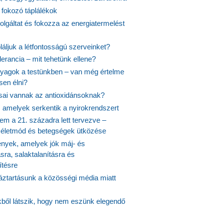
 fokozó táplálékok
olgáltat és fokozza az energiatermelést
áljuk a létfontosságú szerveinket?
lerancia – mit tehetünk ellene?
agok a testünkben – van még értelme
en élni?
usai vannak az antioxidánsoknak?
, amelyek serkentik a nyirokrendszert
em a 21. századra lett tervezve –
ós életmód és betegségek ütközése
yek, amelyek jók máj- és
ásra, salaktalanításra és
ítésre
ztartásunk a közösségi média miatt
ekből látszik, hogy nem eszünk elegendő