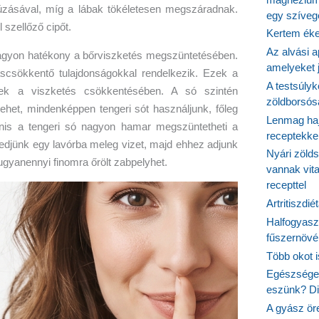
húzásával, míg a lábak tökéletesen megszáradnak.
egy szíveg
 szellőző cipőt.
Kertem éke
Az alvási ap
nagyon hatékony a bőrviszketés megszüntetésében.
amelyeket j
áscsökkentő tulajdonságokkal rendelkezik. Ezek a
A testsúlyk
ek a viszketés csökkentésében. A só szintén
zöldborsósa
ehet, mindenképpen tengeri sót használjunk, főleg
Lenmag haj
nis a tengeri só nagyon hamar megszüntetheti a
receptekke
djünk egy lavórba meleg vizet, majd ehhez adjunk
Nyári zöld
ugyanennyi finomra őrölt zabpelyhet.
vannak vit
recepttel
Artritiszdié
Halfogyasz
fűszernövén
Több okot 
Egészséges
eszünk? Dió
A gyász ör