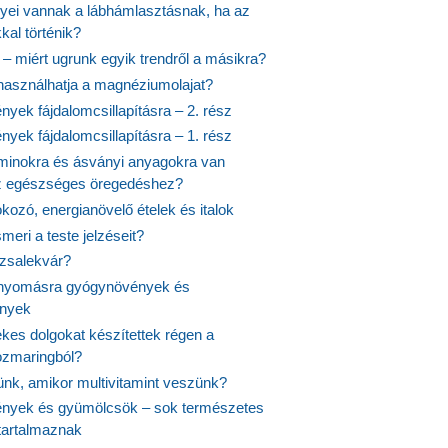
nyei vannak a lábhámlasztásnak, ha az
kal történik?
 – miért ugrunk egyik trendről a másikra?
 használhatja a magnéziumolajat?
yek fájdalomcsillapításra – 2. rész
yek fájdalomcsillapításra – 1. rész
aminokra és ásványi anyagokra van
z egészséges öregedéshez?
fokozó, energianövelő ételek és italok
meri a teste jelzéseit?
ózsalekvár?
nyomásra gyógynövények és
ények
kes dolgokat készítettek régen a
rozmaringból?
jünk, amikor multivitamint veszünk?
nyek és gyümölcsök – sok természetes
 tartalmaznak