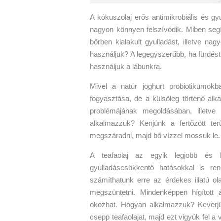
A kókuszolaj erős antimikrobiális és gy
nagyon könnyen felszívódik. Miben segí
bőrben kialakult gyulladást, illetve n
használjuk? A legegyszerűbb, ha fürdést
használjuk a lábunkra.
Mivel a natúr joghurt probiotikumok
fogyasztása, de a külsőleg történő alk
problémájának megoldásában, illetv
alkalmazzuk? Kenjünk a fertőzött ter
megszáradni, majd bő vízzel mossuk le.
A teafaolaj az egyik legjobb és l
gyulladáscsökkentő hatásokkal is re
számíthatunk erre az érdekes illatú ol
megszüntetni. Mindenképpen hígított ál
okozhat. Hogyan alkalmazzuk? Keverjü
csepp teafaolajat, majd ezt vigyük fel a