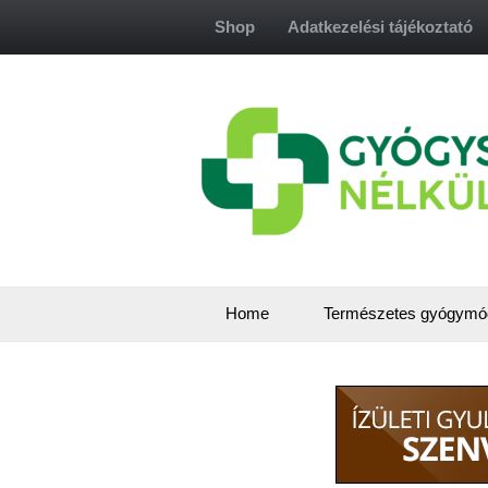
Skip
Shop
Adatkezelési tájékoztató
to
content
Home
Természetes gyógymó