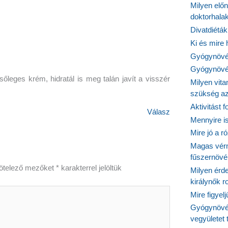
Milyen elő
doktorhalak
Divatdiéták
Ki és mire
Gyógynövén
Gyógynövén
őleges krém, hidratál is meg talán javít a visszér
Milyen vit
szükség a
Aktivitást 
Válasz
Mennyire is
Mire jó a r
Magas vér
fűszernöv
ötelező mezőket
*
karakterrel jelöltük
Milyen érde
királynők 
Mire figyel
Gyógynövé
vegyületet