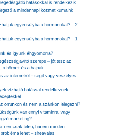
regedésgátló hatásokkal is rendelkezik
rgező a mindennapi kozmetikumaink
hatjuk egyensúlyba a hormonokat? – 2.
hatjuk egyensúlyba a hormonokat? – 1.
ünk és igyunk éhgyomorra?
egészségjavító szerepe – jót tesz az
, a bőrnek és a hajnak
 az internetről – segít vagy veszélyes
yek vízhajtó hatással rendelkeznek –
receptekkel
 az orrunkon és nem a szánkon lélegezni?
ükségünk van ennyi vitaminra, vagy
angzó marketing?
őr nemcsak télen, hanem minden
probléma lehet – sheavajas