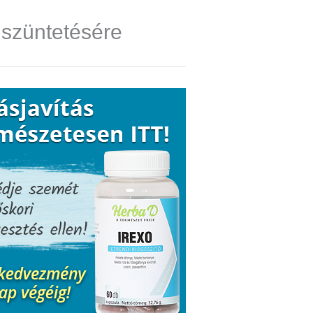
gszüntetésére