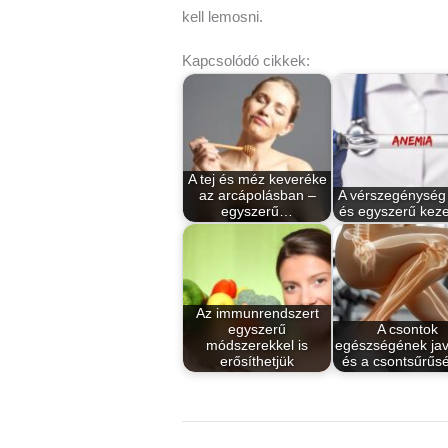
kell lemosni.
Kapcsolódó cikkek:
A tej és méz keveréke
az arcápolásban –
A vérszegénység
egyszerű…
és egyszerű kez
Az immunrendszert
egyszerű
A csontok
módszerekkel is
egészségének jav
erősíthetjük
és a csontsűrű