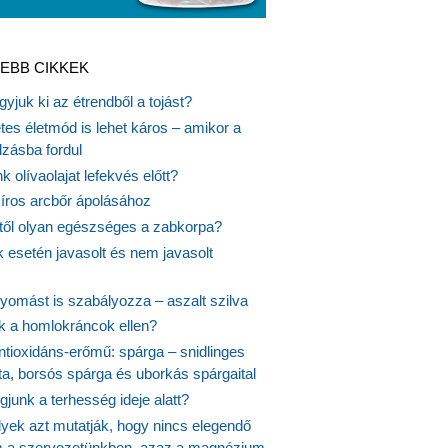
EBB CIKKEK
gyjuk ki az étrendből a tojást?
es életmód is lehet káros – amikor a
lzásba fordul
k olívaolajat lefekvés előtt?
síros arcbőr ápolásához
itől olyan egészséges a zabkorpa?
 esetén javasolt és nem javasolt
yomást is szabályozza – aszalt szilva
nk a homlokráncok ellen?
ntioxidáns-erőmű: spárga – snidlinges
ta, borsós spárga és uborkás spárgaital
junk a terhesség ideje alatt?
lyek azt mutatják, hogy nincs elegendő
 a szervezetünkben, azaz a magnézium