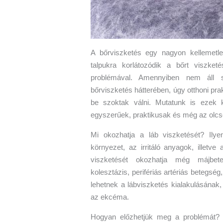
A bőrviszketés egy nagyon kellemetle
talpukra korlátozódik a bőrt viszke
problémával. Amennyiben nem áll s
bőrviszketés hátterében, úgy otthoni pra
be szoktak válni. Mutatunk is ezek 
egyszerűek, praktikusak és még az olcsó
Mi okozhatja a láb viszketését? Ily
környezet, az irritáló anyagok, illetv
viszketését okozhatja még májbet
kolesztázis, perifériás artériás betegség
lehetnek a lábviszketés kialakulásának, 
az ekcéma.
Hogyan előzhetjük meg a problémát? 