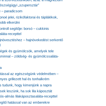
észségügyi „szupersztár”
 – paradicsom
noé jelei, rizikófaktorai és táplálékok,
obb elkerülni
ontroll segítője: borsó – cukkinis
láta-recepttel
növesztéshez – hajnövekedést serkentő
l
ségek és gyümölcsök, amelyek tele
aminnal – zöldség- és gyümölcssaláta-
ta
tással az egészségünk védelmében –
yes grillezett hal és tonhalkrém
is tudunk, hogy kimenjünk a napra
ek leszünk, ha sok lila káposztát
s-almás lilakáposztasaláta-recepttel
egítő hatással van az emberekre