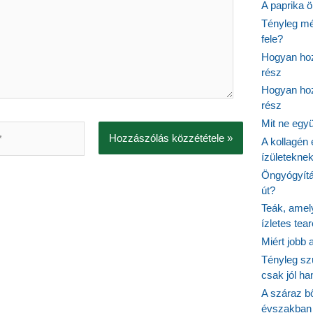
A paprika ö
Tényleg mé
fele?
Hogyan hoz
rész
Hogyan hoz
rész
Mit ne egy
A kollagén 
ízületeknek
Öngyógyítás
út?
Teák, amel
ízletes tea
Miért jobb
Tényleg sz
csak jól h
A száraz b
évszakban 