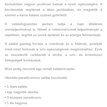
köztudottan nagyon pozitívan hatnak a szem egészségére. A
karotinoidok segítenek a látás javításában, és megvédik a
szemet a káros hatású szabad gyököktől.
A salátafogyasztás javítani tudja a napi általános
izomteljesítményt is. Növeli a mitokondriumok teljesítményét a
sejtekben, segítve az izmok építését és az energia fenntartását.
A saláta gazdag forrása a rostoknak és a folátnak, amelyek
mind-mind fontosak a szív egészségének megőrzéséhez. Ezek
az összetevők csökkentik a stroke, a szív- és érrendszeri
betegségek kockázatait.
Most pedig nézzünk egy remek salátareceptet.
Uborkás-paradicsomos saláta hozzávalói:
• 1 fejes saláta,
• egy nagyobb uborka,
• 3 közepes paradicsom,
• 1 lila hagyma,