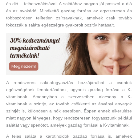
és dió – felhasználásával. A salátához nagyon jól passzol a dió
és az avokádó. Mindkettő gazdag forrása az egyszeresen és
többszörösen telítetlen zsírsavaknak, amelyek csak tovább
fokozzák a saláta egészségre gyakorolt pozitív hatásait.
A rendszeres salátafogyasztás hozzájárulhat a csontok
egészségének fenntartásához, ugyanis gazdag forrása a K-
vitaminnak. Amennyiben a szervezetben alacsony a K-
vitaminnak a szintje, az tovább csökkenti az ásványi anyagok
szintjét is, különösen a nők esetében. Éppen ennek elkerülése
miatt nagyon lényeges, hogy rendszeresen fogyasszunk például
salátát vagy spenótot, amelyek gazdag forrásai a K-vitaminnak.
A fejes saláta a karotinoidok gazdag forrása is, amelyek