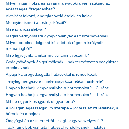
Milyen vitaminokra és ásványi anyagokra van szükség az
egészséges öregedéshez?
Aktivitást fokozó, energianövelő ételek és italok
Mennyire ismeri a teste jelzéseit?
Mire jó a rózsalekvár?
Magas vérnyomásra gyógynövények és fűszernövények
Milyen érdekes dolgokat készítettek régen a királynők
rozmaringból?
Mire figyeljünk, amikor multivitamint veszünk?
Gyógynövények és gyümölcsök – sok természetes vegyületet
tartalmaznak
A paprika öregedésgátló hatásokkal is rendelkezik
Tényleg mérgező a mindennapi kozmetikumaink fele?
Hogyan hozhatjuk egyensúlyba a hormonokat? – 2. rész
Hogyan hozhatjuk egyensúlyba a hormonokat? – 1. rész
Mit ne együnk és igyunk éhgyomorra?
A kollagén egészségjavító szerepe – jót tesz az ízületeknek, a
bőrnek és a hajnak
Öngyógyítás az internetről – segít vagy veszélyes út?
Teák, amelyek vízhajtó hatással rendelkeznek – ízletes