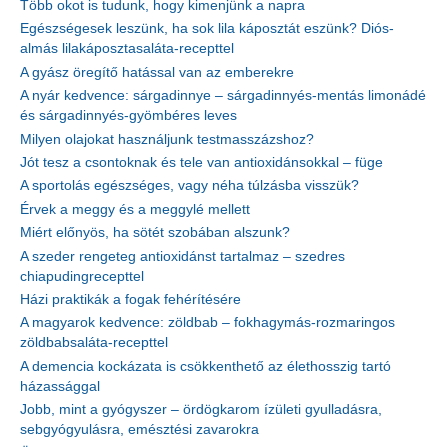
Több okot is tudunk, hogy kimenjünk a napra
Egészségesek leszünk, ha sok lila káposztát eszünk? Diós-
almás lilakáposztasaláta-recepttel
A gyász öregítő hatással van az emberekre
A nyár kedvence: sárgadinnye – sárgadinnyés-mentás limonádé
és sárgadinnyés-gyömbéres leves
Milyen olajokat használjunk testmasszázshoz?
Jót tesz a csontoknak és tele van antioxidánsokkal – füge
A sportolás egészséges, vagy néha túlzásba visszük?
Érvek a meggy és a meggylé mellett
Miért előnyös, ha sötét szobában alszunk?
A szeder rengeteg antioxidánst tartalmaz – szedres
chiapudingrecepttel
Házi praktikák a fogak fehérítésére
A magyarok kedvence: zöldbab – fokhagymás-rozmaringos
zöldbabsaláta-recepttel
A demencia kockázata is csökkenthető az élethosszig tartó
házassággal
Jobb, mint a gyógyszer – ördögkarom ízületi gyulladásra,
sebgyógyulásra, emésztési zavarokra