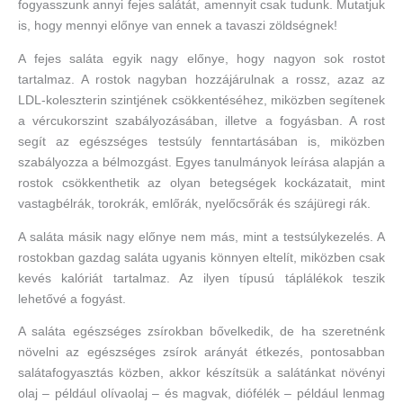
fogyasszunk annyi fejes salátát, amennyit csak tudunk. Mutatjuk
is, hogy mennyi előnye van ennek a tavaszi zöldségnek!
A fejes saláta egyik nagy előnye, hogy nagyon sok rostot
tartalmaz. A rostok nagyban hozzájárulnak a rossz, azaz az
LDL-koleszterin szintjének csökkentéséhez, miközben segítenek
a vércukorszint szabályozásában, illetve a fogyásban. A rost
segít az egészséges testsúly fenntartásában is, miközben
szabályozza a bélmozgást. Egyes tanulmányok leírása alapján a
rostok csökkenthetik az olyan betegségek kockázatait, mint
vastagbélrák, torokrák, emlőrák, nyelőcsőrák és szájüregi rák.
A saláta másik nagy előnye nem más, mint a testsúlykezelés. A
rostokban gazdag saláta ugyanis könnyen eltelít, miközben csak
kevés kalóriát tartalmaz. Az ilyen típusú táplálékok teszik
lehetővé a fogyást.
A saláta egészséges zsírokban bővelkedik, de ha szeretnénk
növelni az egészséges zsírok arányát étkezés, pontosabban
salátafogyasztás közben, akkor készítsük a salátánkat növényi
olaj – például olívaolaj – és magvak, diófélék – például lenmag