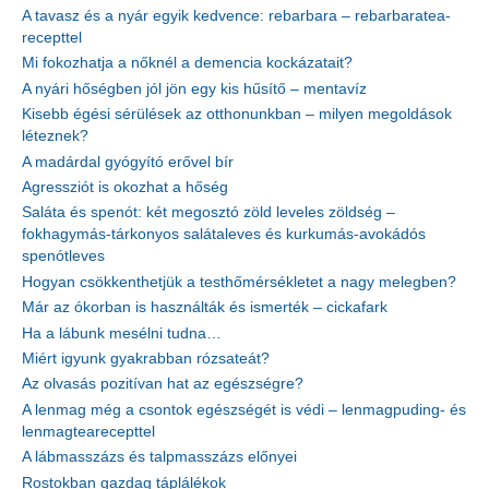
A tavasz és a nyár egyik kedvence: rebarbara – rebarbaratea-
recepttel
Mi fokozhatja a nőknél a demencia kockázatait?
A nyári hőségben jól jön egy kis hűsítő – mentavíz
Kisebb égési sérülések az otthonunkban – milyen megoldások
léteznek?
A madárdal gyógyító erővel bír
Agressziót is okozhat a hőség
Saláta és spenót: két megosztó zöld leveles zöldség –
fokhagymás-tárkonyos salátaleves és kurkumás-avokádós
spenótleves
Hogyan csökkenthetjük a testhőmérsékletet a nagy melegben?
Már az ókorban is használták és ismerték – cickafark
Ha a lábunk mesélni tudna…
Miért igyunk gyakrabban rózsateát?
Az olvasás pozitívan hat az egészségre?
A lenmag még a csontok egészségét is védi – lenmagpuding- és
lenmagtearecepttel
A lábmasszázs és talpmasszázs előnyei
Rostokban gazdag táplálékok