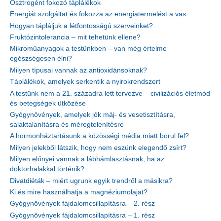
Ösztrogént fokozó táplálékok
Energiát szolgáltat és fokozza az energiatermelést a vas
Hogyan tápláljuk a létfontosságú szerveinket?
Fruktózintolerancia – mit tehetünk ellene?
Mikroműanyagok a testünkben – van még értelme
egészségesen élni?
Milyen típusai vannak az antioxidánsoknak?
Táplálékok, amelyek serkentik a nyirokrendszert
A testünk nem a 21. századra lett tervezve – civilizációs életmód
és betegségek ütközése
Gyógynövények, amelyek jók máj- és vesetisztításra,
salaktalanításra és méregtelenítésre
A hormonháztartásunk a közösségi média miatt borul fel?
Milyen jelekből látszik, hogy nem eszünk elegendő zsírt?
Milyen előnyei vannak a lábhámlasztásnak, ha az
doktorhalakkal történik?
Divatdiéták – miért ugrunk egyik trendről a másikra?
Ki és mire használhatja a magnéziumolajat?
Gyógynövények fájdalomcsillapításra – 2. rész
Gyógynövények fájdalomcsillapításra – 1. rész