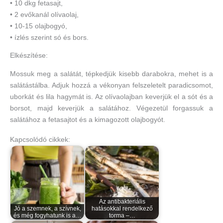
• 10 dkg fetasajt,
• 2 evőkanál olívaolaj,
• 10-15 olajbogyó,
• ízlés szerint só és bors.
Elkészítése:
Mossuk meg a salátát, tépkedjük kisebb darabokra, mehet is a
salátástálba. Adjuk hozzá a vékonyan felszeletelt paradicsomot,
uborkát és lila hagymát is. Az olívaolajban keverjük el a sót és a
borsot, majd keverjük a salátához. Végezetül forgassuk a
salátához a fetasajtot és a kimagozott olajbogyót.
Kapcsolódó cikkek:
Az antibakteriális
Jó a szemnek, a szívnek,
hatásokkal rendelkező
és még fogyhatunk is a…
torma –…