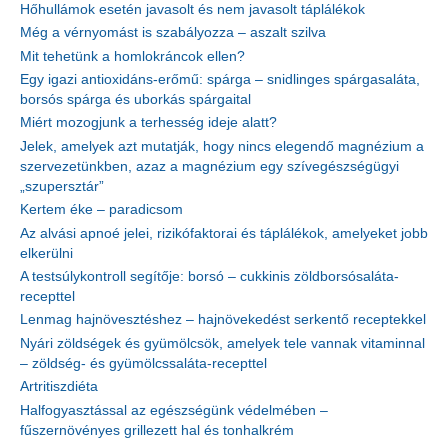
Hőhullámok esetén javasolt és nem javasolt táplálékok
Még a vérnyomást is szabályozza – aszalt szilva
Mit tehetünk a homlokráncok ellen?
Egy igazi antioxidáns-erőmű: spárga – snidlinges spárgasaláta,
borsós spárga és uborkás spárgaital
Miért mozogjunk a terhesség ideje alatt?
Jelek, amelyek azt mutatják, hogy nincs elegendő magnézium a
szervezetünkben, azaz a magnézium egy szívegészségügyi
„szupersztár”
Kertem éke – paradicsom
Az alvási apnoé jelei, rizikófaktorai és táplálékok, amelyeket jobb
elkerülni
A testsúlykontroll segítője: borsó – cukkinis zöldborsósaláta-
recepttel
Lenmag hajnövesztéshez – hajnövekedést serkentő receptekkel
Nyári zöldségek és gyümölcsök, amelyek tele vannak vitaminnal
– zöldség- és gyümölcssaláta-recepttel
Artritiszdiéta
Halfogyasztással az egészségünk védelmében –
fűszernövényes grillezett hal és tonhalkrém