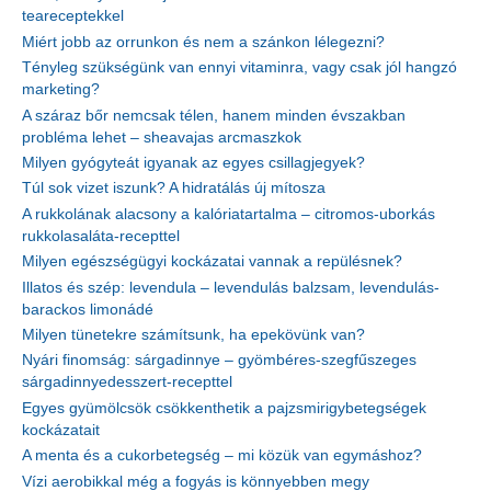
teareceptekkel
Miért jobb az orrunkon és nem a szánkon lélegezni?
Tényleg szükségünk van ennyi vitaminra, vagy csak jól hangzó
marketing?
A száraz bőr nemcsak télen, hanem minden évszakban
probléma lehet – sheavajas arcmaszkok
Milyen gyógyteát igyanak az egyes csillagjegyek?
Túl sok vizet iszunk? A hidratálás új mítosza
A rukkolának alacsony a kalóriatartalma – citromos-uborkás
rukkolasaláta-recepttel
Milyen egészségügyi kockázatai vannak a repülésnek?
Illatos és szép: levendula – levendulás balzsam, levendulás-
barackos limonádé
Milyen tünetekre számítsunk, ha epekövünk van?
Nyári finomság: sárgadinnye – gyömbéres-szegfűszeges
sárgadinnyedesszert-recepttel
Egyes gyümölcsök csökkenthetik a pajzsmirigybetegségek
kockázatait
A menta és a cukorbetegség – mi közük van egymáshoz?
Vízi aerobikkal még a fogyás is könnyebben megy