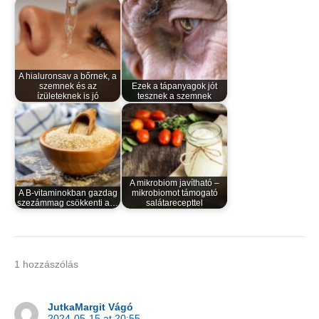
A hialuronsav a bőrnek, a
szemnek és az
Ezek a tápanyagok jót
ízületeknek is jó
tesznek a szemnek
A mikrobiom javítható –
A B-vitaminokban gazdag
mikrobiomot támogató
szezámmag csökkenti a…
salátarecepttel
1 hozzászólás
JutkaMargit Vágó
2024-05-15 at 20:55