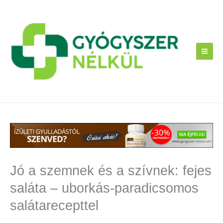
Skip
to
content
Jó a szemnek és a szívnek: fejes
saláta – uborkás-paradicsomos
salátarecepttel