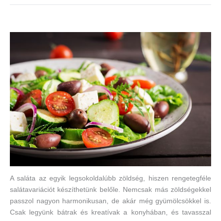
A saláta az egyik legsokoldalúbb zöldség, hiszen rengetegféle
salátavariációt készíthetünk belőle. Nemcsak más zöldségekkel
passzol nagyon harmonikusan, de akár még gyümölcsökkel is.
Csak legyünk bátrak és kreatívak a konyhában, és tavasszal