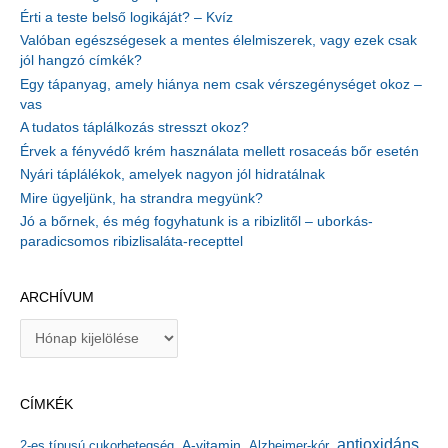
Érti a teste belső logikáját? – Kvíz
Valóban egészségesek a mentes élelmiszerek, vagy ezek csak
jól hangzó címkék?
Egy tápanyag, amely hiánya nem csak vérszegénységet okoz –
vas
A tudatos táplálkozás stresszt okoz?
Érvek a fényvédő krém használata mellett rosaceás bőr esetén
Nyári táplálékok, amelyek nagyon jól hidratálnak
Mire ügyeljünk, ha strandra megyünk?
Jó a bőrnek, és még fogyhatunk is a ribizlitől – uborkás-
paradicsomos ribizlisaláta-recepttel
ARCHÍVUM
A
r
c
h
CÍMKÉK
í
v
antioxidáns
A-vitamin
2-es típusú cukorbetegség
Alzheimer-kór
u