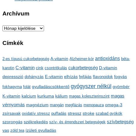
Archívum
A
r
Címkék
c
h
antioxidáns
A-vitamin
2-es típusú cukorbetegség
Alzheimer-kór
béta-
í
C-vitamin
cukorbetegség
karotin
cink
csontritkulás
D-vitamin
v
depresszió
E-vitamin
dohányzás
elhízás
fejfájás
flavonoidok
fogyás
u
gyógyszer nélkül
m
gyulladáscsökkentő
fokhagyma
folát
gyömbér
kalcium
kálium
magas
K-vitamin
kurkuma
magas koleszterinszint
vérnyomás
magnézium
mangán
megfázás
menopauza
omega-3
stressz
stroke
zsírsavak
oxidatív stressz
puffadás
szabad gyökök
szorongás
székrekedés
szívbetegség
szív- és érrendszeri betegségek
ízületi gyulladás
vas
zöld tea