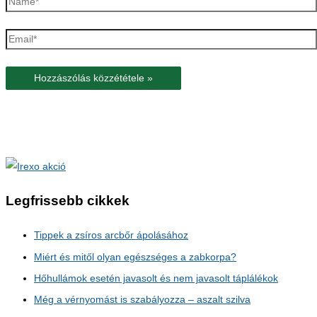
Email*
Legfrissebb cikkek
Tippek a zsíros arcbőr ápolásához
Miért és mitől olyan egészséges a zabkorpa?
Hőhullámok esetén javasolt és nem javasolt táplálékok
Még a vérnyomást is szabályozza – aszalt szilva