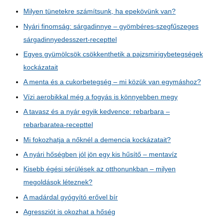
Milyen tünetekre számítsunk, ha epekövünk van?
Nyári finomság: sárgadinnye – gyömbéres-szegfűszeges
sárgadinnyedesszert-recepttel
Egyes gyümölcsök csökkenthetik a pajzsmirigybetegségek
kockázatait
A menta és a cukorbetegség – mi közük van egymáshoz?
Vízi aerobikkal még a fogyás is könnyebben megy
A tavasz és a nyár egyik kedvence: rebarbara –
rebarbaratea-recepttel
Mi fokozhatja a nőknél a demencia kockázatait?
A nyári hőségben jól jön egy kis hűsítő – mentavíz
Kisebb égési sérülések az otthonunkban – milyen
megoldások léteznek?
A madárdal gyógyító erővel bír
Agressziót is okozhat a hőség