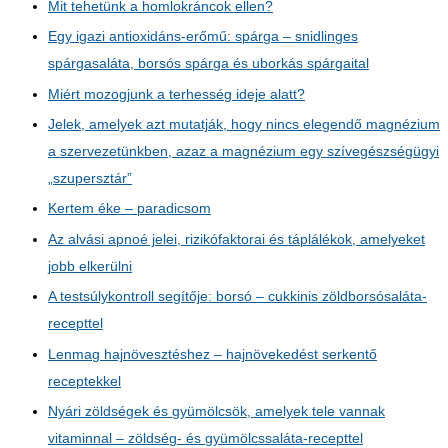
Mit tehetünk a homlokráncok ellen?
Egy igazi antioxidáns-erőmű: spárga – snidlinges
spárgasaláta, borsós spárga és uborkás spárgaital
Miért mozogjunk a terhesség ideje alatt?
Jelek, amelyek azt mutatják, hogy nincs elegendő magnézium
a szervezetünkben, azaz a magnézium egy szívegészségügyi
„szupersztár”
Kertem éke – paradicsom
Az alvási apnoé jelei, rizikófaktorai és táplálékok, amelyeket
jobb elkerülni
A testsúlykontroll segítője: borsó – cukkinis zöldborsósaláta-
recepttel
Lenmag hajnövesztéshez – hajnövekedést serkentő
receptekkel
Nyári zöldségek és gyümölcsök, amelyek tele vannak
vitaminnal – zöldség- és gyümölcssaláta-recepttel