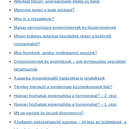
Aktivitást fokozó, energianövelő ételek és italok
Mennyire ismeri a teste jelzéseit?
Mire jó a rózsalekvár?
Magas vérnyomásra gyógynövények és fűszernövények
Milyen érdekes dolgokat készítettek régen a királynők
rozmaringból?
Mire figyeljünk, amikor multivitamint veszünk?
Gyógynövények és gyümölcsök – sok természetes vegyületet
tartalmaznak
A paprika öregedésgátló hatásokkal is rendelkezik
Tényleg mérgező a mindennapi kozmetikumaink fele?
Hogyan hozhatjuk egyensúlyba a hormonokat? – 2. rész
Hogyan hozhatjuk egyensúlyba a hormonokat? – 1. rész
Mit ne együnk és igyunk éhgyomorra?
A kollagén egészségjavító szerepe – jót tesz az ízületeknek, a