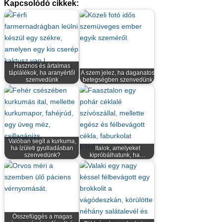
Kapcsolódó cikkek:
Hasznos és ártalmas
táplálékok, ha aranyértől
A szem jelez, ha daganatos
szenvedünk
betegségben szenvedünk
Valóban segít a kurkuma,
ha ízületi gyulladásban
Italok, amelyeket
szenvedünk?
kipróbálhatunk, ha…
Összefüggés a magas