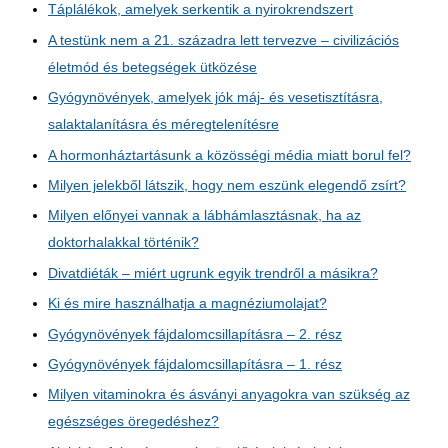
Táplálékok, amelyek serkentik a nyirokrendszert
A testünk nem a 21. századra lett tervezve – civilizációs
életmód és betegségek ütközése
Gyógynövények, amelyek jók máj- és vesetisztításra,
salaktalanításra és méregtelenítésre
A hormonháztartásunk a közösségi média miatt borul fel?
Milyen jelekből látszik, hogy nem eszünk elegendő zsírt?
Milyen előnyei vannak a lábhámlasztásnak, ha az
doktorhalakkal történik?
Divatdiéták – miért ugrunk egyik trendről a másikra?
Ki és mire használhatja a magnéziumolajat?
Gyógynövények fájdalomcsillapításra – 2. rész
Gyógynövények fájdalomcsillapításra – 1. rész
Milyen vitaminokra és ásványi anyagokra van szükség az
egészséges öregedéshez?