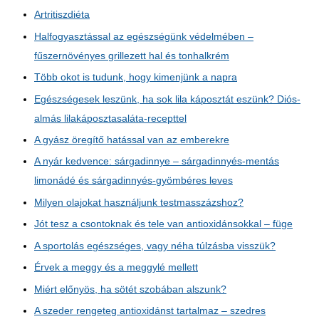
Artritiszdiéta
Halfogyasztással az egészségünk védelmében –
fűszernövényes grillezett hal és tonhalkrém
Több okot is tudunk, hogy kimenjünk a napra
Egészségesek leszünk, ha sok lila káposztát eszünk? Diós-
almás lilakáposztasaláta-recepttel
A gyász öregítő hatással van az emberekre
A nyár kedvence: sárgadinnye – sárgadinnyés-mentás
limonádé és sárgadinnyés-gyömbéres leves
Milyen olajokat használjunk testmasszázshoz?
Jót tesz a csontoknak és tele van antioxidánsokkal – füge
A sportolás egészséges, vagy néha túlzásba visszük?
Érvek a meggy és a meggylé mellett
Miért előnyös, ha sötét szobában alszunk?
A szeder rengeteg antioxidánst tartalmaz – szedres