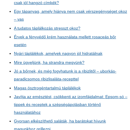
csak jól hangzó címkék?
Egy tápanyag, amely hiánya nem csak vérszegénységet okoz
– vas
A tudatos táplálkozás stresszt okoz?
Érvek a fényvédő krém használata mellett rosaceás bőr
esetén
Nyári táplálékok, amelyek nagyon jól hidratálnak
Mire ügyeljünk, ha strandra megyünk?
Jó a bőrnek, és még fogyhatunk is a ribizlitől – uborkás-
paradicsomos ribizlisaláta-recepttel
Magas ösztrogéntartalmú táplálékok
Javítja az emésztést, csökkenti az izomfájdalmat: Epsom-só –
tippek és receptek a szépségápolásban történő
használatához
Gyorsan elkészíthető saláták, ha barátokat hívunk
magunkhoz grillezni