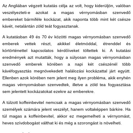
Az Angliában végzett kutatás célja az volt, hogy kiderüljön, valóban
veszélyezteti-e azokat a magas vérnyomásban szenvedő
embereket bármiféle kockázat, akik naponta több mint két csésze
kávét, netalántán zöld teát fogyasztanak.
A kutatásban 49 és 70 év közötti magas vérnyomásban szenvedő
emberek vettek részt, akikkel életmóddal, étrenddel és
kórtörténettel kapcsolatos kérdőíveket töltettek ki. A kutatási
eredmények azt mutatták, hogy a súlyosan magas vérnyomásban
szenvedő emberek körében a napi két csészénél több
kávéfogyasztás megnövekedett halálozási kockázattal járt együtt.
Ellenben azok körében nem jelent meg ilyen probléma, akik enyhén
magas vérnyomásban szenvedtek, illetve a zöld tea fogyasztása
sem jelentett kockázatokat ezekre az emberekre.
A túlzott koffeinbevitel nemcsak a magas vérnyomásban szenvedő
személyek számára jelent veszélyt, hanem voltaképpen bárkire. Ha
túl magas a koffeinbevitel, akkor ez megemelheti a vérnyomást,
heves szívdobogást válthat ki és még a szorongást is növelheti.