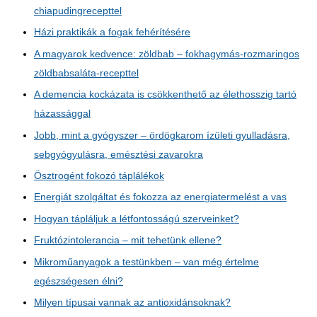
chiapudingrecepttel
Házi praktikák a fogak fehérítésére
A magyarok kedvence: zöldbab – fokhagymás-rozmaringos
zöldbabsaláta-recepttel
A demencia kockázata is csökkenthető az élethosszig tartó
házassággal
Jobb, mint a gyógyszer – ördögkarom ízületi gyulladásra,
sebgyógyulásra, emésztési zavarokra
Ösztrogént fokozó táplálékok
Energiát szolgáltat és fokozza az energiatermelést a vas
Hogyan tápláljuk a létfontosságú szerveinket?
Fruktózintolerancia – mit tehetünk ellene?
Mikroműanyagok a testünkben – van még értelme
egészségesen élni?
Milyen típusai vannak az antioxidánsoknak?