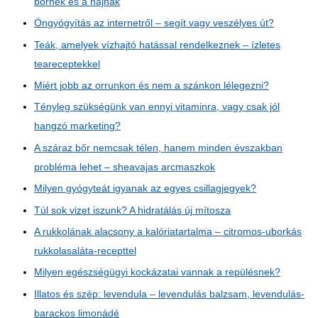
bőrnek és a hajnak
Öngyógyítás az internetről – segít vagy veszélyes út?
Teák, amelyek vízhajtó hatással rendelkeznek – ízletes
teareceptekkel
Miért jobb az orrunkon és nem a szánkon lélegezni?
Tényleg szükségünk van ennyi vitaminra, vagy csak jól
hangzó marketing?
A száraz bőr nemcsak télen, hanem minden évszakban
probléma lehet – sheavajas arcmaszkok
Milyen gyógyteát igyanak az egyes csillagjegyek?
Túl sok vizet iszunk? A hidratálás új mítosza
A rukkolának alacsony a kalóriatartalma – citromos-uborkás
rukkolasaláta-recepttel
Milyen egészségügyi kockázatai vannak a repülésnek?
Illatos és szép: levendula – levendulás balzsam, levendulás-
barackos limonádé