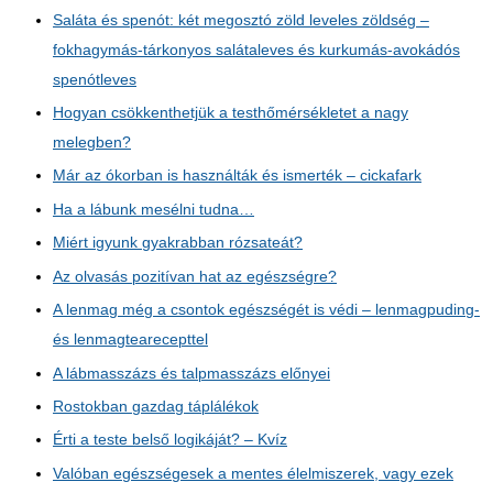
Saláta és spenót: két megosztó zöld leveles zöldség –
fokhagymás-tárkonyos salátaleves és kurkumás-avokádós
spenótleves
Hogyan csökkenthetjük a testhőmérsékletet a nagy
melegben?
Már az ókorban is használták és ismerték – cickafark
Ha a lábunk mesélni tudna…
Miért igyunk gyakrabban rózsateát?
Az olvasás pozitívan hat az egészségre?
A lenmag még a csontok egészségét is védi – lenmagpuding-
és lenmagtearecepttel
A lábmasszázs és talpmasszázs előnyei
Rostokban gazdag táplálékok
Érti a teste belső logikáját? – Kvíz
Valóban egészségesek a mentes élelmiszerek, vagy ezek