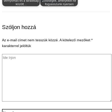
vérnyomás és a fáradtság
Zöldségek, amelyeket ne
között…
fogyasszunk nyersen
Szóljon hozzá
Az e-mail címet nem tesszük közzé.
A kötelező mezőket
*
karakterrel jelöltük
Ide
írjon
Name*