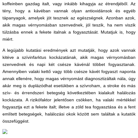
koffeinben gazdag italt, vagy inkább kihagyja az étrendjéből. Az
tény, hogy a kávéban vannak olyan antioxidánsok és egyéb
tápanyagok, amelyek jót tesznek az egészségnek. Azonban azok,
akik magas vérnyomásban szenvednek, jól teszik, ha nem viszik
túlzásba ennek a fekete italnak a fogyasztását. Mutatjuk is, hogy
miért.
A legújabb kutatási eredmények azt mutatják, hogy azok vannak
kitéve a szívinfarktus kockázatának, akik magas vérnyomásban
szenvednek és napi két csésze kávénál többet fogyasztanak.
Amennyiben valaki kettő vagy több csésze kávét fogyaszt naponta
annak ellenére, hogy magas vérnyomást diagnosztizáltak nála, úgy
akár meg is duplázódhat esetükben a szívroham, a stroke és más
szív- és érrendszeri betegség következtében kialakult halálozás
kockázata. A rizikófaktor jelentősen csökken, ha valaki mértékkel
fogyasztja ezt a fekete italt; illetve a zöld tea fogyasztása és a fent
említett betegségek, halálozási okok között sem találtak a kutatók
összefüggést.