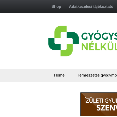
Skip
Shop
Adatkezelési tájékoztató
to
content
Home
Természetes gyógymó