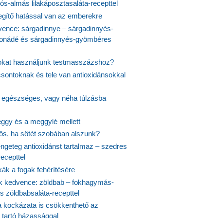
s-almás lilakáposztasaláta-recepttel
egítő hatással van az emberekre
vence: sárgadinnye – sárgadinnyés-
onádé és sárgadinnyés-gyömbéres
jokat használjunk testmasszázshoz?
csontoknak és tele van antioxidánsokkal
s egészséges, vagy néha túlzásba
ggy és a meggylé mellett
yös, ha sötét szobában alszunk?
ngeteg antioxidánst tartalmaz – szedres
ecepttel
kák a fogak fehérítésére
 kedvence: zöldbab – fokhagymás-
s zöldbabsaláta-recepttel
 kockázata is csökkenthető az
 tartó házassággal