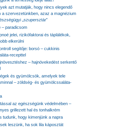
lyek azt mutatják, hogy nincs elegendő
 a szervezetünkben, azaz a magnézium
észségügyi „szupersztár”
 – paradicsom
noé jelei, rizikófaktorai és táplálékok,
obb elkerülni
ontroll segítője: borsó – cukkinis
láta-recepttel
növesztéshez – hajnövekedést serkentő
l
ségek és gyümölcsök, amelyek tele
aminnal – zöldség- és gyümölcssaláta-
ta
tással az egészségünk védelmében –
yes grillezett hal és tonhalkrém
is tudunk, hogy kimenjünk a napra
ek leszünk, ha sok lila káposztát