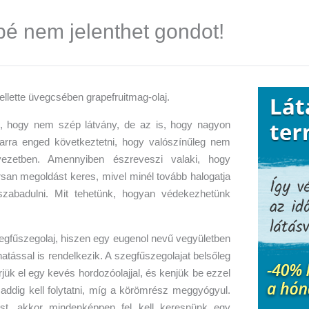
 nem jelenthet gondot!
hogy nem szép látvány, de az is, hogy nagyon
arra enged következtetni, hogy valószínűleg nem
ezetben. Amennyiben észreveszi valaki, hogy
orsan megoldást keres, mivel minél tovább halogatja
szabadulni. Mit tehetünk, hogyan védekezhetünk
gfűszegolaj, hiszen egy eugenol nevű vegyületben
ással is rendelkezik. A szegfűszegolajat belsőleg
jük el egy kevés hordozóolajjal, és kenjük be ezzel
addig kell folytatni, míg a körömrész meggyógyul.
t, akkor mindenképpen fel kell keresnünk egy