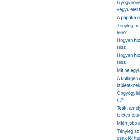
Gyógynövé
vegyületet
A paprika ö
Tényleg mé
fele?
Hogyan hoz
rész
Hogyan hoz
rész
Mit ne egy
A kollagén 
ízületeknek
Öngyógyítás
út?
Teák, amel
ízletes tea
Miért jobb
Tényleg sz
csak jól h