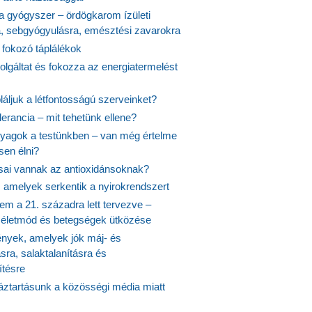
 a gyógyszer – ördögkarom ízületi
a, sebgyógyulásra, emésztési zavarokra
 fokozó táplálékok
olgáltat és fokozza az energiatermelést
áljuk a létfontosságú szerveinket?
lerancia – mit tehetünk ellene?
agok a testünkben – van még értelme
en élni?
usai vannak az antioxidánsoknak?
, amelyek serkentik a nyirokrendszert
em a 21. századra lett tervezve –
ós életmód és betegségek ütközése
yek, amelyek jók máj- és
ásra, salaktalanításra és
ítésre
ztartásunk a közösségi média miatt