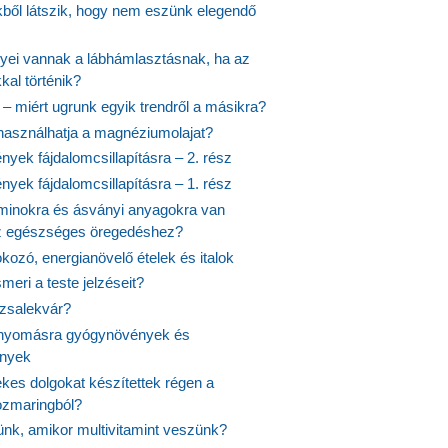
ekből látszik, hogy nem eszünk elegendő
nyei vannak a lábhámlasztásnak, ha az
kal történik?
 – miért ugrunk egyik trendről a másikra?
 használhatja a magnéziumolajat?
yek fájdalomcsillapításra – 2. rész
yek fájdalomcsillapításra – 1. rész
aminokra és ásványi anyagokra van
z egészséges öregedéshez?
fokozó, energianövelő ételek és italok
meri a teste jelzéseit?
ózsalekvár?
nyomásra gyógynövények és
ények
kes dolgokat készítettek régen a
rozmaringból?
jünk, amikor multivitamint veszünk?