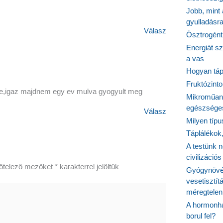
Jobb, mint
gyulladásr
Válasz
Ösztrogént
Energiát sz
a vas
Hogyan tápl
Fruktózinto
te,igaz majdnem egy ev mulva gyogyult meg
Mikroműany
egészséges
Válasz
Milyen típ
Táplálékok
A testünk n
civilizáci
ötelező mezőket
*
karakterrel jelöltük
Gyógynövén
vesetisztít
méregtelen
A hormonhá
borul fel?