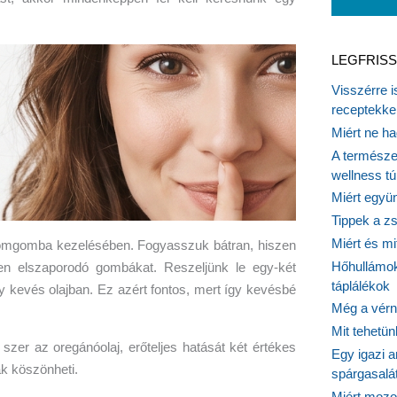
LEGFRISS
Visszérre 
receptekke
Miért ne ha
A természet
wellness tú
Miért együn
Tippek a z
Miért és m
ömgomba kezelésében. Fogyasszuk bátran, hiszen
Hőhullámok
ben elszaporodó gombákat. Reszeljünk le egy-két
táplálékok
 kevés olajban. Ez azért fontos, mert így kevésbé
Még a vérn
Mit tehetü
zer az oregánóolaj, erőteljes hatását két értékes
Egy igazi a
ak köszönheti.
spárgasalá
Miért mozog