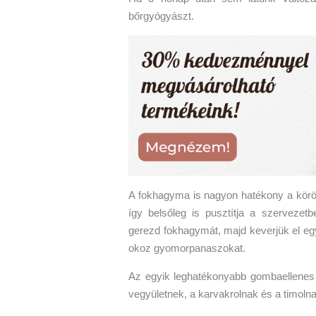
bőrgyógyászt.
A fokhagyma is nagyon hatékony a kör
így belsőleg is pusztítja a szervezet
gerezd fokhagymát, majd keverjük el egy
okoz gyomorpanaszokat.
Az egyik leghatékonyabb gombaellenes s
vegyületnek, a karvakrolnak és a timoln