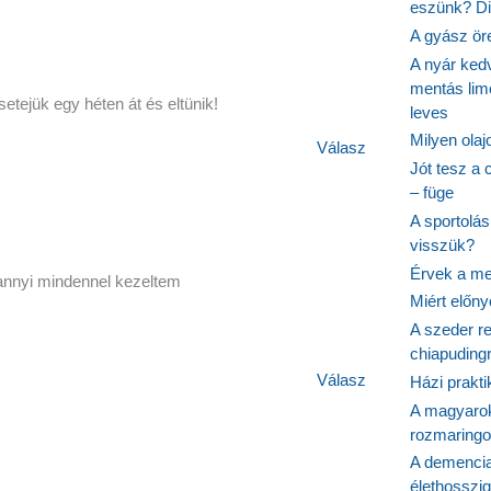
eszünk? Dió
A gyász ör
A nyár ked
mentás lim
tejük egy héten át és eltünik!
leves
Milyen ola
Válasz
Jót tesz a 
– füge
A sportolá
visszük?
Érvek a me
annyi mindennel kezeltem
Miért előn
A szeder re
chiapudingr
Válasz
Házi prakti
A magyarok
rozmaringo
A demencia
élethosszig