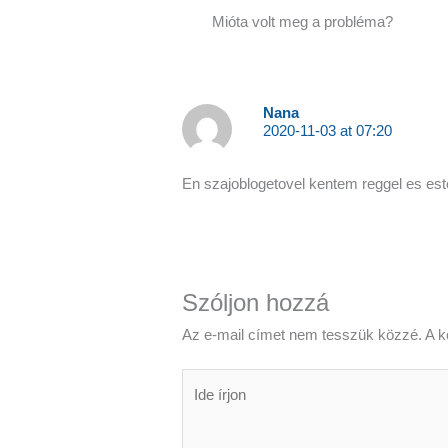
Mióta volt meg a probléma?
Nana
2020-11-03 at 07:20
En szajoblogetovel kentem reggel es es
Szóljon hozzá
Az e-mail címet nem tesszük közzé.
A k
Ide
írjon