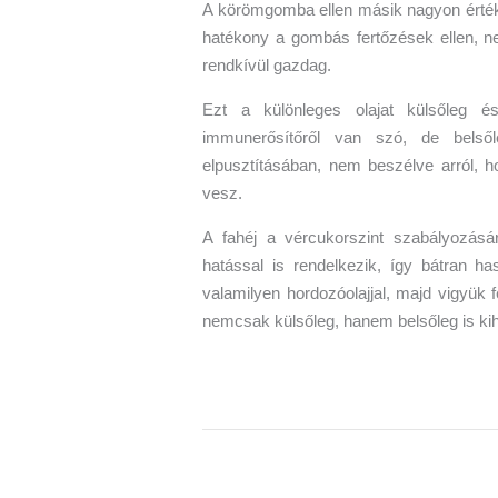
A körömgomba ellen másik nagyon érték
hatékony a gombás fertőzések ellen, n
rendkívül gazdag.
Ezt a különleges olajat külsőleg és
immunerősítőről van szó, de bels
elpusztításában, nem beszélve arról, h
vesz.
A fahéj a vércukorszint szabályozásá
hatással is rendelkezik, így bátran 
valamilyen hordozóolajjal, majd vigyük f
nemcsak külsőleg, hanem belsőleg is kiha