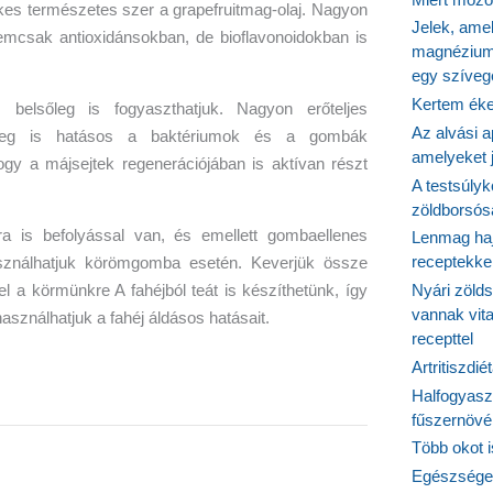
es természetes szer a grapefruitmag-olaj. Nagyon
Jelek, ame
emcsak antioxidánsokban, de bioflavonoidokban is
magnézium
egy szíveg
Kertem éke
 belsőleg is fogyaszthatjuk. Nagyon erőteljes
Az alvási ap
őleg is hatásos a baktériumok és a gombák
amelyeket j
ogy a májsejtek regenerációjában is aktívan részt
A testsúlyk
zöldborsósa
ra is befolyással van, és emellett gombaellenes
Lenmag haj
receptekke
használhatjuk körömgomba esetén. Keverjük össze
Nyári zöld
el a körmünkre A fahéjból teát is készíthetünk, így
vannak vit
sználhatjuk a fahéj áldásos hatásait.
recepttel
Artritiszdié
Halfogyasz
fűszernövén
Több okot 
Egészséges