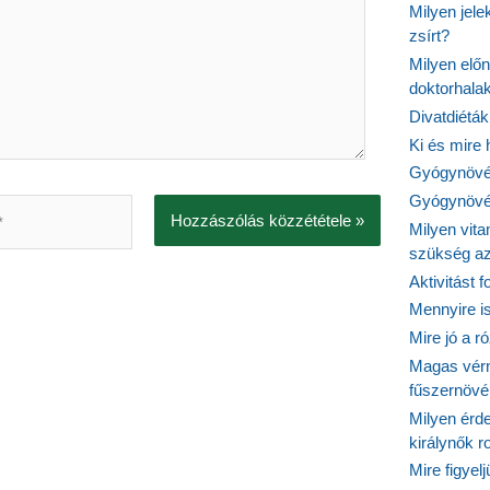
Milyen jel
zsírt?
Milyen elő
doktorhalak
Divatdiéták
Ki és mire
Gyógynövén
Gyógynövén
Milyen vit
szükség a
Aktivitást 
Mennyire is
Mire jó a r
Magas vér
fűszernöv
Milyen érde
királynők 
Mire figyel