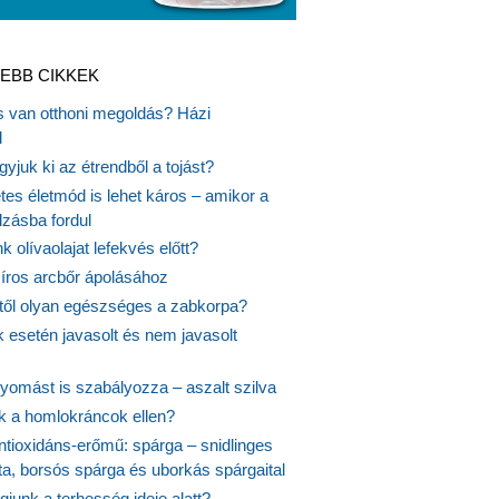
EBB CIKKEK
is van otthoni megoldás? Házi
l
gyjuk ki az étrendből a tojást?
es életmód is lehet káros – amikor a
lzásba fordul
k olívaolajat lefekvés előtt?
síros arcbőr ápolásához
itől olyan egészséges a zabkorpa?
 esetén javasolt és nem javasolt
yomást is szabályozza – aszalt szilva
nk a homlokráncok ellen?
ntioxidáns-erőmű: spárga – snidlinges
ta, borsós spárga és uborkás spárgaital
junk a terhesség ideje alatt?