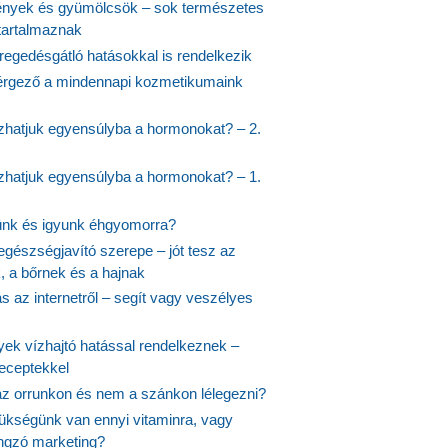
nyek és gyümölcsök – sok természetes
 tartalmaznak
regedésgátló hatásokkal is rendelkezik
rgező a mindennapi kozmetikumaink
hatjuk egyensúlyba a hormonokat? – 2.
hatjuk egyensúlyba a hormonokat? – 1.
ünk és igyunk éhgyomorra?
egészségjavító szerepe – jót tesz az
, a bőrnek és a hajnak
 az internetről – segít vagy veszélyes
yek vízhajtó hatással rendelkeznek –
receptekkel
 az orrunkon és nem a szánkon lélegezni?
ükségünk van ennyi vitaminra, vagy
angzó marketing?