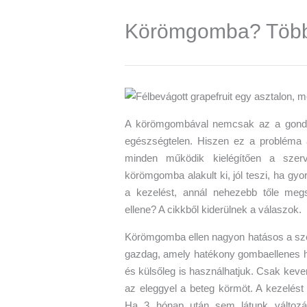
Körömgomba? Többé
A körömgombával nemcsak az a gond, 
egészségtelen. Hiszen ez a probléma 
minden működik kielégítően a szerv
körömgomba alakult ki, jól teszi, ha gy
a kezelést, annál nehezebb tőle meg
ellene? A cikkből kiderülnek a válaszok.
Körömgomba ellen nagyon hatásos a sze
gazdag, amely hatékony gombaellenes hat
és külsőleg is használhatjuk. Csak kever
az eleggyel a beteg körmöt. A kezelést 
Ha 3 hónap után sem látunk változás