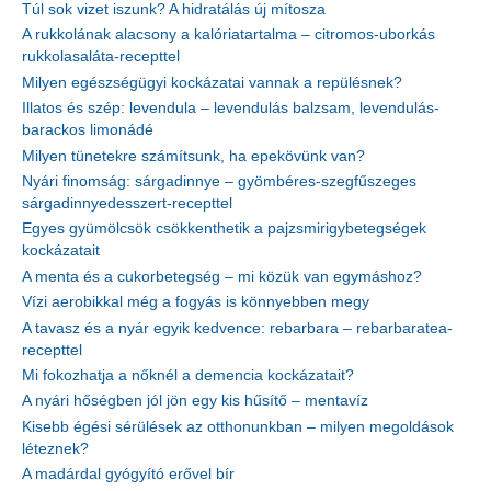
Túl sok vizet iszunk? A hidratálás új mítosza
A rukkolának alacsony a kalóriatartalma – citromos-uborkás
rukkolasaláta-recepttel
Milyen egészségügyi kockázatai vannak a repülésnek?
Illatos és szép: levendula – levendulás balzsam, levendulás-
barackos limonádé
Milyen tünetekre számítsunk, ha epekövünk van?
Nyári finomság: sárgadinnye – gyömbéres-szegfűszeges
sárgadinnyedesszert-recepttel
Egyes gyümölcsök csökkenthetik a pajzsmirigybetegségek
kockázatait
A menta és a cukorbetegség – mi közük van egymáshoz?
Vízi aerobikkal még a fogyás is könnyebben megy
A tavasz és a nyár egyik kedvence: rebarbara – rebarbaratea-
recepttel
Mi fokozhatja a nőknél a demencia kockázatait?
A nyári hőségben jól jön egy kis hűsítő – mentavíz
Kisebb égési sérülések az otthonunkban – milyen megoldások
léteznek?
A madárdal gyógyító erővel bír