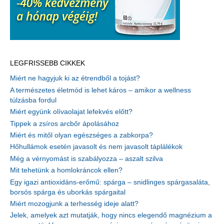
LEGFRISSEBB CIKKEK
Miért ne hagyjuk ki az étrendből a tojást?
A természetes életmód is lehet káros – amikor a wellness
túlzásba fordul
Miért együnk olívaolajat lefekvés előtt?
Tippek a zsíros arcbőr ápolásához
Miért és mitől olyan egészséges a zabkorpa?
Hőhullámok esetén javasolt és nem javasolt táplálékok
Még a vérnyomást is szabályozza – aszalt szilva
Mit tehetünk a homlokráncok ellen?
Egy igazi antioxidáns-erőmű: spárga – snidlinges spárgasaláta,
borsós spárga és uborkás spárgaital
Miért mozogjunk a terhesség ideje alatt?
Jelek, amelyek azt mutatják, hogy nincs elegendő magnézium a