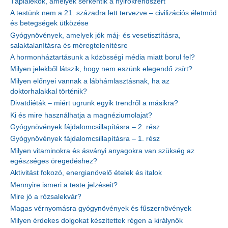
Táplálékok, amelyek serkentik a nyirokrendszert
A testünk nem a 21. századra lett tervezve – civilizációs életmód
és betegségek ütközése
Gyógynövények, amelyek jók máj- és vesetisztításra,
salaktalanításra és méregtelenítésre
A hormonháztartásunk a közösségi média miatt borul fel?
Milyen jelekből látszik, hogy nem eszünk elegendő zsírt?
Milyen előnyei vannak a lábhámlasztásnak, ha az
doktorhalakkal történik?
Divatdiéták – miért ugrunk egyik trendről a másikra?
Ki és mire használhatja a magnéziumolajat?
Gyógynövények fájdalomcsillapításra – 2. rész
Gyógynövények fájdalomcsillapításra – 1. rész
Milyen vitaminokra és ásványi anyagokra van szükség az
egészséges öregedéshez?
Aktivitást fokozó, energianövelő ételek és italok
Mennyire ismeri a teste jelzéseit?
Mire jó a rózsalekvár?
Magas vérnyomásra gyógynövények és fűszernövények
Milyen érdekes dolgokat készítettek régen a királynők