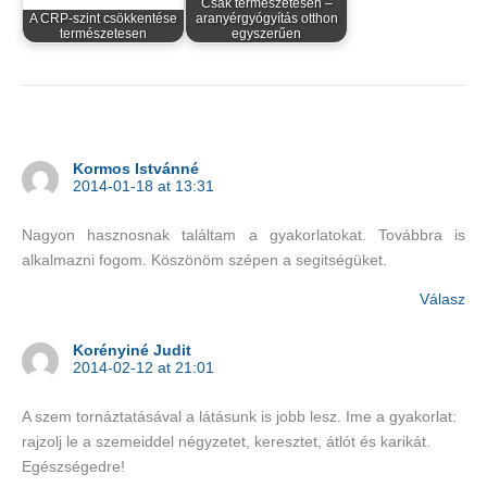
Csak természetesen –
A CRP-szint csökkentése
aranyérgyógyítás otthon
természetesen
egyszerűen
Kormos Istvánné
2014-01-18 at 13:31
Nagyon hasznosnak találtam a gyakorlatokat. Továbbra is
alkalmazni fogom. Köszönöm szépen a segitségüket.
Válasz
Korényiné Judit
2014-02-12 at 21:01
A szem tornáztatásával a látásunk is jobb lesz. Ime a gyakorlat:
rajzolj le a szemeiddel négyzetet, keresztet, átlót és karikát.
Egészségedre!