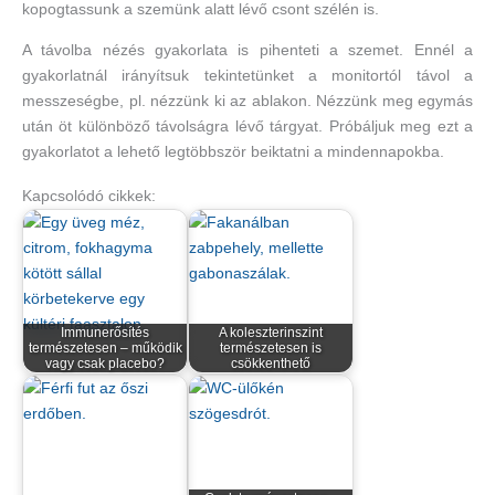
kopogtassunk a szemünk alatt lévő csont szélén is.
A távolba nézés gyakorlata is pihenteti a szemet. Ennél a
gyakorlatnál irányítsuk tekintetünket a monitortól távol a
messzeségbe, pl. nézzünk ki az ablakon. Nézzünk meg egymás
után öt különböző távolságra lévő tárgyat. Próbáljuk meg ezt a
gyakorlatot a lehető legtöbbször beiktatni a mindennapokba.
Kapcsolódó cikkek:
Immunerősítés
A koleszterinszint
természetesen – működik
természetesen is
vagy csak placebo?
csökkenthető