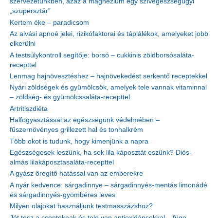
szervezetünkben, azaz a magnézium egy szívegészségügyi
„szupersztár”
Kertem éke – paradicsom
Az alvási apnoé jelei, rizikófaktorai és táplálékok, amelyeket jobb
elkerülni
A testsúlykontroll segítője: borsó – cukkinis zöldborsósaláta-
recepttel
Lenmag hajnövesztéshez – hajnövekedést serkentő receptekkel
Nyári zöldségek és gyümölcsök, amelyek tele vannak vitaminnal
– zöldség- és gyümölcssaláta-recepttel
Artritiszdiéta
Halfogyasztással az egészségünk védelmében –
fűszernövényes grillezett hal és tonhalkrém
Több okot is tudunk, hogy kimenjünk a napra
Egészségesek leszünk, ha sok lila káposztát eszünk? Diós-
almás lilakáposztasaláta-recepttel
A gyász öregítő hatással van az emberekre
A nyár kedvence: sárgadinnye – sárgadinnyés-mentás limonádé
és sárgadinnyés-gyömbéres leves
Milyen olajokat használjunk testmasszázshoz?
Jót tesz a csontoknak és tele van antioxidánsokkal – füge