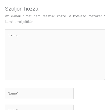
Szóljon hozzá
Az e-mail címet nem tesszük közzé.
A kötelező mezőket
*
karakterrel jelöltük
Ide
írjon
Name*
Email*