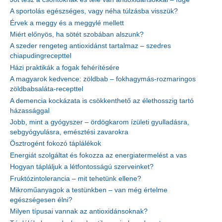
A sportolás egészséges, vagy néha túlzásba visszük?
Érvek a meggy és a meggylé mellett
Miért előnyös, ha sötét szobában alszunk?
A szeder rengeteg antioxidánst tartalmaz – szedres
chiapudingrecepttel
Házi praktikák a fogak fehérítésére
A magyarok kedvence: zöldbab – fokhagymás-rozmaringos
zöldbabsaláta-recepttel
A demencia kockázata is csökkenthető az élethosszig tartó
házassággal
Jobb, mint a gyógyszer – ördögkarom ízületi gyulladásra,
sebgyógyulásra, emésztési zavarokra
Ösztrogént fokozó táplálékok
Energiát szolgáltat és fokozza az energiatermelést a vas
Hogyan tápláljuk a létfontosságú szerveinket?
Fruktózintolerancia – mit tehetünk ellene?
Mikroműanyagok a testünkben – van még értelme
egészségesen élni?
Milyen típusai vannak az antioxidánsoknak?