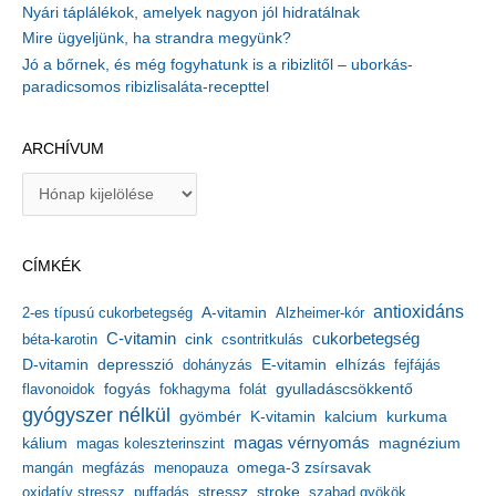
Nyári táplálékok, amelyek nagyon jól hidratálnak
Mire ügyeljünk, ha strandra megyünk?
Jó a bőrnek, és még fogyhatunk is a ribizlitől – uborkás-
paradicsomos ribizlisaláta-recepttel
ARCHÍVUM
A
r
c
h
CÍMKÉK
í
v
antioxidáns
A-vitamin
2-es típusú cukorbetegség
Alzheimer-kór
u
m
C-vitamin
cukorbetegség
béta-karotin
cink
csontritkulás
depresszió
E-vitamin
D-vitamin
dohányzás
elhízás
fejfájás
gyulladáscsökkentő
flavonoidok
fogyás
fokhagyma
folát
gyógyszer nélkül
kalcium
gyömbér
K-vitamin
kurkuma
kálium
magas vérnyomás
magnézium
magas koleszterinszint
mangán
megfázás
menopauza
omega-3 zsírsavak
stressz
stroke
oxidatív stressz
puffadás
szabad gyökök