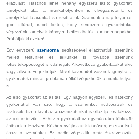
ellazulást. Hasznos lehet néhány egyszerű lazító gyakorlat,
amelyeket akár a munkahelyünkön is elvégezhetünk, és
amelyekkel látásunkat is erősíthetjük. Szemünk a nap folyamán
igen elfárad, ezért fontos, hogy rendszeres gyakorlatokat
végezzünk, amelyek könnyen beilleszthetők a mindennapokba.
Próbáljuk ki ezeket!
Egy egyszerű
szemtorna
segítségével ellazíthatjuk szemünk
mellett testünket és lelkünket is, továbbá szemünk
teljesítőképességét is edzhetjük. A következő gyakorlatokat ülve
vagy állva is végezhetjük. Mivel kevés időt vesznek igénybe, a
gyakorlatok minden probléma nélkül végezhetők a munkahelyen
is.
Az első gyakorlat az ásítás. Egy nagyon egyszerű és hatékony
gyakorlatról van szó, hogy a szemünket nedvesítsük és
tisztítsuk. Ezen kívül az arcizomzatunkat is ellazítja, és fokozza
az oxigénbevitelt. Ehhez a gyakorlathoz egymás után többször
ásítsunk intenzíven. Közben nyújtózzunk kiadósan, és szorítsuk
össze a szemünket. Ezt addig végezzük, amíg észrevesszük,