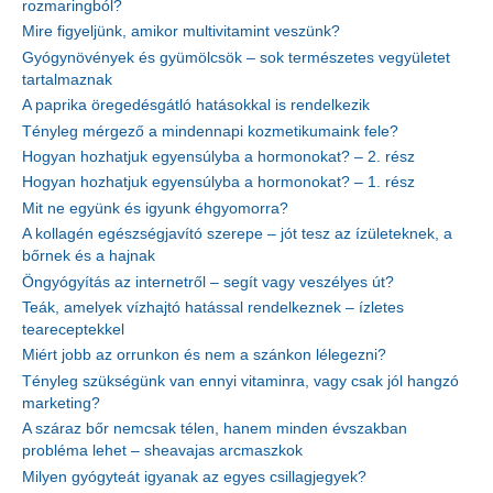
rozmaringból?
Mire figyeljünk, amikor multivitamint veszünk?
Gyógynövények és gyümölcsök – sok természetes vegyületet
tartalmaznak
A paprika öregedésgátló hatásokkal is rendelkezik
Tényleg mérgező a mindennapi kozmetikumaink fele?
Hogyan hozhatjuk egyensúlyba a hormonokat? – 2. rész
Hogyan hozhatjuk egyensúlyba a hormonokat? – 1. rész
Mit ne együnk és igyunk éhgyomorra?
A kollagén egészségjavító szerepe – jót tesz az ízületeknek, a
bőrnek és a hajnak
Öngyógyítás az internetről – segít vagy veszélyes út?
Teák, amelyek vízhajtó hatással rendelkeznek – ízletes
teareceptekkel
Miért jobb az orrunkon és nem a szánkon lélegezni?
Tényleg szükségünk van ennyi vitaminra, vagy csak jól hangzó
marketing?
A száraz bőr nemcsak télen, hanem minden évszakban
probléma lehet – sheavajas arcmaszkok
Milyen gyógyteát igyanak az egyes csillagjegyek?