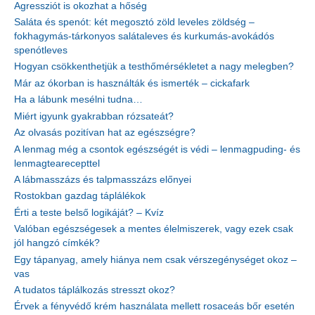
Agressziót is okozhat a hőség
Saláta és spenót: két megosztó zöld leveles zöldség –
fokhagymás-tárkonyos salátaleves és kurkumás-avokádós
spenótleves
Hogyan csökkenthetjük a testhőmérsékletet a nagy melegben?
Már az ókorban is használták és ismerték – cickafark
Ha a lábunk mesélni tudna…
Miért igyunk gyakrabban rózsateát?
Az olvasás pozitívan hat az egészségre?
A lenmag még a csontok egészségét is védi – lenmagpuding- és
lenmagtearecepttel
A lábmasszázs és talpmasszázs előnyei
Rostokban gazdag táplálékok
Érti a teste belső logikáját? – Kvíz
Valóban egészségesek a mentes élelmiszerek, vagy ezek csak
jól hangzó címkék?
Egy tápanyag, amely hiánya nem csak vérszegénységet okoz –
vas
A tudatos táplálkozás stresszt okoz?
Érvek a fényvédő krém használata mellett rosaceás bőr esetén