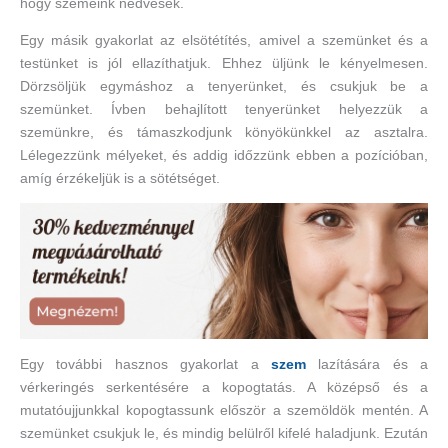
hogy szemeink nedvesek.
Egy másik gyakorlat az elsötétítés, amivel a szemünket és a
testünket is jól ellazíthatjuk. Ehhez üljünk le kényelmesen.
Dörzsöljük egymáshoz a tenyerünket, és csukjuk be a
szemünket. Ívben behajlított tenyerünket helyezzük a
szemünkre, és támaszkodjunk könyökünkkel az asztalra.
Lélegezzünk mélyeket, és addig időzzünk ebben a pozícióban,
amíg érzékeljük is a sötétséget.
Egy további hasznos gyakorlat a
szem
lazítására és a
vérkeringés serkentésére a kopogtatás. A középső és a
mutatóujjunkkal kopogtassunk először a szemöldök mentén. A
szemünket csukjuk le, és mindig belülről kifelé haladjunk. Ezután