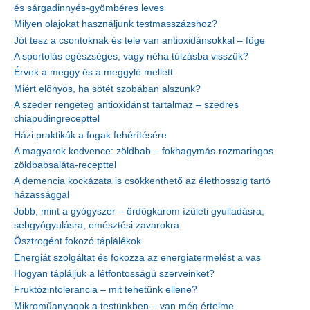
és sárgadinnyés-gyömbéres leves
Milyen olajokat használjunk testmasszázshoz?
Jót tesz a csontoknak és tele van antioxidánsokkal – füge
A sportolás egészséges, vagy néha túlzásba visszük?
Érvek a meggy és a meggylé mellett
Miért előnyös, ha sötét szobában alszunk?
A szeder rengeteg antioxidánst tartalmaz – szedres
chiapudingrecepttel
Házi praktikák a fogak fehérítésére
A magyarok kedvence: zöldbab – fokhagymás-rozmaringos
zöldbabsaláta-recepttel
A demencia kockázata is csökkenthető az élethosszig tartó
házassággal
Jobb, mint a gyógyszer – ördögkarom ízületi gyulladásra,
sebgyógyulásra, emésztési zavarokra
Ösztrogént fokozó táplálékok
Energiát szolgáltat és fokozza az energiatermelést a vas
Hogyan tápláljuk a létfontosságú szerveinket?
Fruktózintolerancia – mit tehetünk ellene?
Mikroműanyagok a testünkben – van még értelme