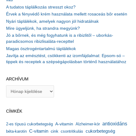
A tudatos táplálkozás stresszt okoz?
Érvek a fényvédő krém használata mellett rosaceás bőr esetén
Nyári táplálékok, amelyek nagyon jól hidratálnak
Mire ügyeljünk, ha strandra megyünk?
Jó a bőrnek, és még fogyhatunk is a ribizlitől – uborkás-
paradicsomos ribizlisaláta-recepttel
Magas ösztrogéntartalmú táplálékok
Javítja az emésztést, csökkenti az izomfájdalmat: Epsom-só –
tippek és receptek a szépségápolásban történő használatához
ARCHÍVUM
A
r
c
h
CÍMKÉK
í
v
antioxidáns
A-vitamin
2-es típusú cukorbetegség
Alzheimer-kór
u
m
C-vitamin
cukorbetegség
béta-karotin
cink
csontritkulás