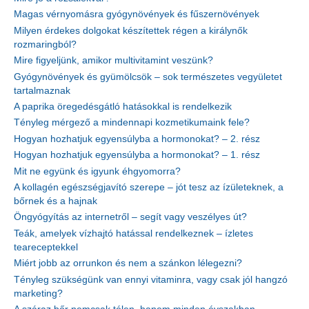
Magas vérnyomásra gyógynövények és fűszernövények
Milyen érdekes dolgokat készítettek régen a királynők
rozmaringból?
Mire figyeljünk, amikor multivitamint veszünk?
Gyógynövények és gyümölcsök – sok természetes vegyületet
tartalmaznak
A paprika öregedésgátló hatásokkal is rendelkezik
Tényleg mérgező a mindennapi kozmetikumaink fele?
Hogyan hozhatjuk egyensúlyba a hormonokat? – 2. rész
Hogyan hozhatjuk egyensúlyba a hormonokat? – 1. rész
Mit ne együnk és igyunk éhgyomorra?
A kollagén egészségjavító szerepe – jót tesz az ízületeknek, a
bőrnek és a hajnak
Öngyógyítás az internetről – segít vagy veszélyes út?
Teák, amelyek vízhajtó hatással rendelkeznek – ízletes
teareceptekkel
Miért jobb az orrunkon és nem a szánkon lélegezni?
Tényleg szükségünk van ennyi vitaminra, vagy csak jól hangzó
marketing?