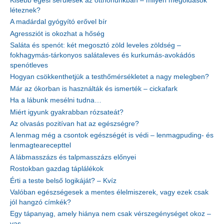
Kisebb égési sérülések az otthonunkban – milyen megoldások
léteznek?
A madárdal gyógyító erővel bír
Agressziót is okozhat a hőség
Saláta és spenót: két megosztó zöld leveles zöldség –
fokhagymás-tárkonyos salátaleves és kurkumás-avokádós
spenótleves
Hogyan csökkenthetjük a testhőmérsékletet a nagy melegben?
Már az ókorban is használták és ismerték – cickafark
Ha a lábunk mesélni tudna…
Miért igyunk gyakrabban rózsateát?
Az olvasás pozitívan hat az egészségre?
A lenmag még a csontok egészségét is védi – lenmagpuding- és
lenmagtearecepttel
A lábmasszázs és talpmasszázs előnyei
Rostokban gazdag táplálékok
Érti a teste belső logikáját? – Kvíz
Valóban egészségesek a mentes élelmiszerek, vagy ezek csak
jól hangzó címkék?
Egy tápanyag, amely hiánya nem csak vérszegénységet okoz –
vas