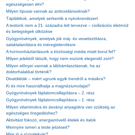
egészségesen élni?
Milyen típusai vannak az antioxidánsoknak?
Táplálékok, amelyek serkentik a nyirokrendszert
A testünk nem a 21. századra lett tervezve – civilizációs életmód
és betegségek ütközése
Gyógynövények, amelyek jók máj- és vesetisztításra,
salaktalanításra és méregtelenítésre
A hormonháztartásunk a közösségi média miatt borul fel?
Milyen jelekből látszik, hogy nem eszünk elegendő zsírt?
Milyen előnyei vannak a lábhámlasztásnak, ha az
doktorhalakkal történik?
Divatdiéták – miért ugrunk egyik trendről a másikra?
Ki és mire használhatja a magnéziumolajat?
Gyógynövények fájdalomcsillapításra – 2. rész
Gyógynövények fájdalomcsillapításra – 1. rész
Milyen vitaminokra és ásványi anyagokra van szükség az
egészséges öregedéshez?
Aktivitást fokozó, energianövelő ételek és italok
Mennyire ismeri a teste jelzéseit?
Mire jó a rózsalekvár?