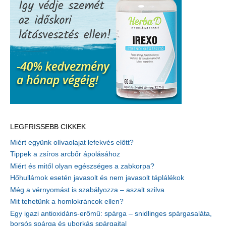
LEGFRISSEBB CIKKEK
Miért együnk olívaolajat lefekvés előtt?
Tippek a zsíros arcbőr ápolásához
Miért és mitől olyan egészséges a zabkorpa?
Hőhullámok esetén javasolt és nem javasolt táplálékok
Még a vérnyomást is szabályozza – aszalt szilva
Mit tehetünk a homlokráncok ellen?
Egy igazi antioxidáns-erőmű: spárga – snidlinges spárgasaláta,
borsós spárga és uborkás spárgaital