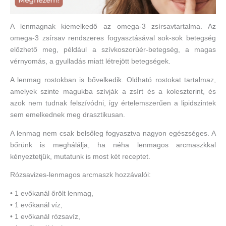
A lenmagnak kiemelkedő az omega-3 zsírsavtartalma. Az
omega-3 zsírsav rendszeres fogyasztásával sok-sok betegség
előzhető meg, például a szívkoszorúér-betegség, a magas
vérnyomás, a gyulladás miatt létrejött betegségek.
A lenmag rostokban is bővelkedik. Oldható rostokat tartalmaz,
amelyek szinte magukba szívják a zsírt és a koleszterint, és
azok nem tudnak felszívódni, így értelemszerűen a lipidszintek
sem emelkednek meg drasztikusan.
A lenmag nem csak belsőleg fogyasztva nagyon egészséges. A
bőrünk is meghálálja, ha néha lenmagos arcmaszkkal
kényeztetjük, mutatunk is most két receptet.
Rózsavizes-lenmagos arcmaszk hozzávalói:
• 1 evőkanál őrölt lenmag,
• 1 evőkanál víz,
• 1 evőkanál rózsavíz,