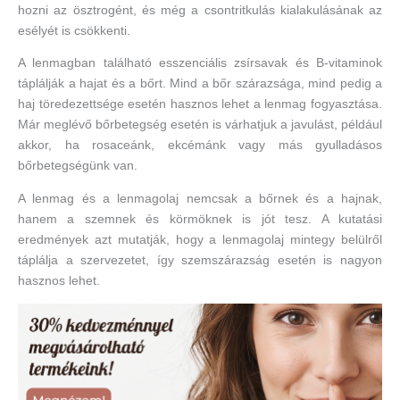
hozni az ösztrogént, és még a csontritkulás kialakulásának az
esélyét is csökkenti.
A lenmagban található esszenciális zsírsavak és B-vitaminok
táplálják a hajat és a bőrt. Mind a bőr szárazsága, mind pedig a
haj töredezettsége esetén hasznos lehet a lenmag fogyasztása.
Már meglévő bőrbetegség esetén is várhatjuk a javulást, például
akkor, ha rosaceánk, ekcémánk vagy más gyulladásos
bőrbetegségünk van.
A lenmag és a lenmagolaj nemcsak a bőrnek és a hajnak,
hanem a szemnek és körmöknek is jót tesz. A kutatási
eredmények azt mutatják, hogy a lenmagolaj mintegy belülről
táplálja a szervezetet, így szemszárazság esetén is nagyon
hasznos lehet.