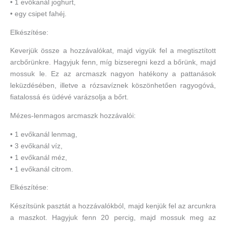
• 1 evőkanál joghurt,
• egy csipet fahéj.
Elkészítése:
Keverjük össze a hozzávalókat, majd vigyük fel a megtisztított
arcbőrünkre. Hagyjuk fenn, míg bizseregni kezd a bőrünk, majd
mossuk le. Ez az arcmaszk nagyon hatékony a pattanások
leküzdésében, illetve a rózsavíznek köszönhetően ragyogóvá,
fiatalossá és üdévé varázsolja a bőrt.
Mézes-lenmagos arcmaszk hozzávalói:
• 1 evőkanál lenmag,
• 3 evőkanál víz,
• 1 evőkanál méz,
• 1 evőkanál citrom.
Elkészítése:
Készítsünk pasztát a hozzávalókból, majd kenjük fel az arcunkra
a maszkot. Hagyjuk fenn 20 percig, majd mossuk meg az