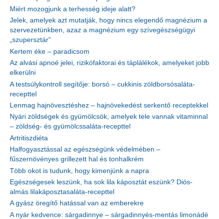
Miért mozogjunk a terhesség ideje alatt?
Jelek, amelyek azt mutatják, hogy nincs elegendő magnézium a
szervezetünkben, azaz a magnézium egy szívegészségügyi
„szupersztár”
Kertem éke – paradicsom
Az alvási apnoé jelei, rizikófaktorai és táplálékok, amelyeket jobb
elkerülni
A testsúlykontroll segítője: borsó – cukkinis zöldborsósaláta-
recepttel
Lenmag hajnövesztéshez – hajnövekedést serkentő receptekkel
Nyári zöldségek és gyümölcsök, amelyek tele vannak vitaminnal
– zöldség- és gyümölcssaláta-recepttel
Artritiszdiéta
Halfogyasztással az egészségünk védelmében –
fűszernövényes grillezett hal és tonhalkrém
Több okot is tudunk, hogy kimenjünk a napra
Egészségesek leszünk, ha sok lila káposztát eszünk? Diós-
almás lilakáposztasaláta-recepttel
A gyász öregítő hatással van az emberekre
A nyár kedvence: sárgadinnye – sárgadinnyés-mentás limonádé