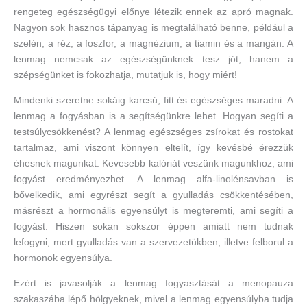
rengeteg egészségügyi előnye létezik ennek az apró magnak.
Nagyon sok hasznos tápanyag is megtalálható benne, például a
szelén, a réz, a foszfor, a magnézium, a tiamin és a mangán. A
lenmag nemcsak az egészségünknek tesz jót, hanem a
szépségünket is fokozhatja, mutatjuk is, hogy miért!
Mindenki szeretne sokáig karcsú, fitt és egészséges maradni. A
lenmag a fogyásban is a segítségünkre lehet. Hogyan segíti a
testsúlycsökkenést? A lenmag egészséges zsírokat és rostokat
tartalmaz, ami viszont könnyen eltelít, így kevésbé érezzük
éhesnek magunkat. Kevesebb kalóriát veszünk magunkhoz, ami
fogyást eredményezhet. A lenmag alfa-linolénsavban is
bővelkedik, ami egyrészt segít a gyulladás csökkentésében,
másrészt a hormonális egyensúlyt is megteremti, ami segíti a
fogyást. Hiszen sokan sokszor éppen amiatt nem tudnak
lefogyni, mert gyulladás van a szervezetükben, illetve felborul a
hormonok egyensúlya.
Ezért is javasolják a lenmag fogyasztását a menopauza
szakaszába lépő hölgyeknek, mivel a lenmag egyensúlyba tudja