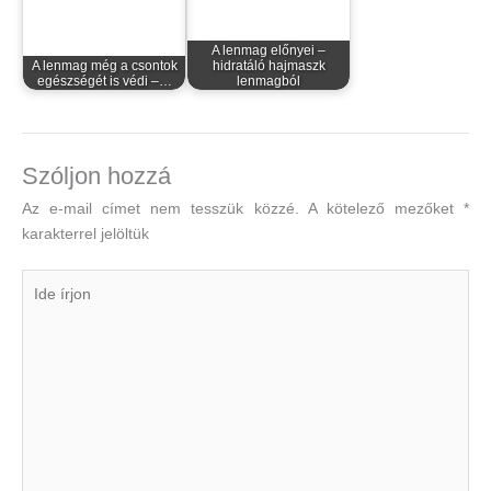
A lenmag előnyei –
A lenmag még a csontok
hidratáló hajmaszk
egészségét is védi –…
lenmagból
Szóljon hozzá
Az e-mail címet nem tesszük közzé.
A kötelező mezőket
*
karakterrel jelöltük
Ide
írjon