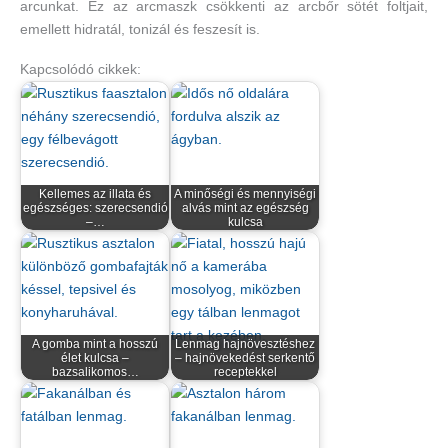
arcunkat. Ez az arcmaszk csökkenti az arcbőr sötét foltjait,
emellett hidratál, tonizál és feszesít is.
Kapcsolódó cikkek:
Kellemes az illata és
A minőségi és mennyiségi
egészséges: szerecsendió
alvás mint az egészség
–…
kulcsa
A gomba mint a hosszú
Lenmag hajnövesztéshez
élet kulcsa –
– hajnövekedést serkentő
bazsalikomos…
receptekkel