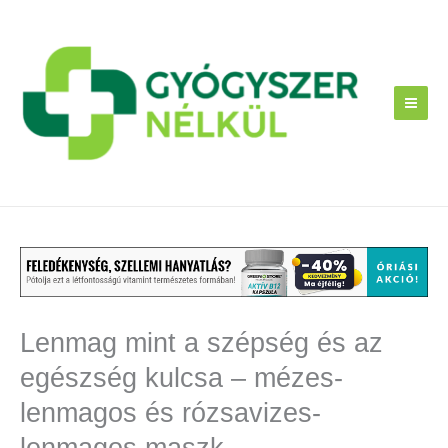
Skip
to
content
Lenmag mint a szépség és az
egészség kulcsa – mézes-
lenmagos és rózsavizes-
lenmagos maszk