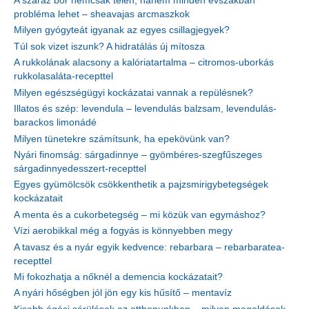
A száraz bőr nemcsak télen, hanem minden évszakban
probléma lehet – sheavajas arcmaszkok
Milyen gyógyteát igyanak az egyes csillagjegyek?
Túl sok vizet iszunk? A hidratálás új mítosza
A rukkolának alacsony a kalóriatartalma – citromos-uborkás
rukkolasaláta-recepttel
Milyen egészségügyi kockázatai vannak a repülésnek?
Illatos és szép: levendula – levendulás balzsam, levendulás-
barackos limonádé
Milyen tünetekre számítsunk, ha epekövünk van?
Nyári finomság: sárgadinnye – gyömbéres-szegfűszeges
sárgadinnyedesszert-recepttel
Egyes gyümölcsök csökkenthetik a pajzsmirigybetegségek
kockázatait
A menta és a cukorbetegség – mi közük van egymáshoz?
Vízi aerobikkal még a fogyás is könnyebben megy
A tavasz és a nyár egyik kedvence: rebarbara – rebarbaratea-
recepttel
Mi fokozhatja a nőknél a demencia kockázatait?
A nyári hőségben jól jön egy kis hűsítő – mentavíz