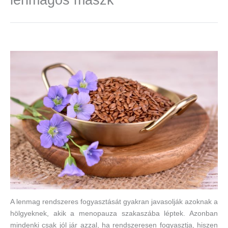
A lenmag rendszeres fogyasztását gyakran javasolják azoknak a
hölgyeknek, akik a menopauza szakaszába léptek. Azonban
mindenki csak jól jár azzal, ha rendszeresen fogyasztja, hiszen