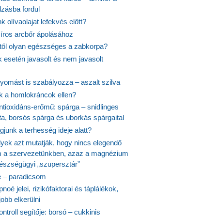
lzásba fordul
k olívaolajat lefekvés előtt?
síros arcbőr ápolásához
itől olyan egészséges a zabkorpa?
 esetén javasolt és nem javasolt
yomást is szabályozza – aszalt szilva
nk a homlokráncok ellen?
ntioxidáns-erőmű: spárga – snidlinges
ta, borsós spárga és uborkás spárgaital
junk a terhesség ideje alatt?
lyek azt mutatják, hogy nincs elegendő
 a szervezetünkben, azaz a magnézium
észségügyi „szupersztár”
 – paradicsom
noé jelei, rizikófaktorai és táplálékok,
obb elkerülni
ontroll segítője: borsó – cukkinis