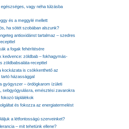
s egészséges, vagy néha túlzásba
ggy és a meggylé mellett
yös, ha sötét szobában alszunk?
ngeteg antioxidánst tartalmaz – szedres
ecepttel
kák a fogak fehérítésére
 kedvence: zöldbab – fokhagymás-
s zöldbabsaláta-recepttel
 kockázata is csökkenthető az
 tartó házassággal
 a gyógyszer – ördögkarom ízületi
a, sebgyógyulásra, emésztési zavarokra
 fokozó táplálékok
olgáltat és fokozza az energiatermelést
áljuk a létfontosságú szerveinket?
lerancia – mit tehetünk ellene?