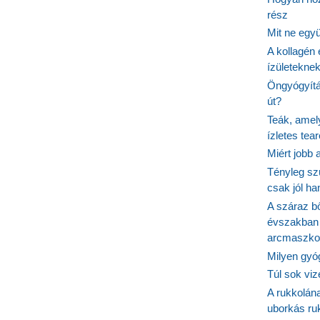
rész
Mit ne egy
A kollagén 
ízületeknek
Öngyógyítás
út?
Teák, amel
ízletes tea
Miért jobb
Tényleg sz
csak jól h
A száraz b
évszakban 
arcmaszko
Milyen gyó
Túl sok viz
A rukkolána
uborkás ruk