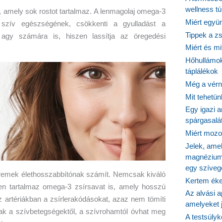
wellness tú
amely sok rostot tartalmaz. A lenmagolaj omega-3
Miért együn
szív egészségének, csökkenti a gyulladást a
Tippek a z
agy számára is, hiszen lassítja az öregedési
Miért és m
Hőhullámok
táplálékok
Még a vérn
Mit tehetü
Egy igazi a
spárgasalá
Miért mozog
Jelek, ame
magnézium
egy szíveg
gy remek élethosszabbítónak számít. Nemcsak kiváló
Kertem éke
en tartalmaz omega-3 zsírsavat is, amely hosszú
Az alvási ap
az artériákban a zsírlerakódásokat, azaz nem tömíti
amelyeket j
sak a szívbetegségektől, a szívrohamtól óvhat meg
A testsúlyk