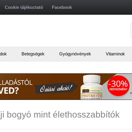
Cookie tájékoztató
Facebook
f
dok
Betegségek
Gyógynövények
Vitaminok
i bogyó mint élethosszabbítók