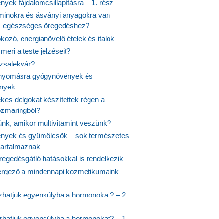
yek fájdalomcsillapításra – 1. rész
aminokra és ásványi anyagokra van
z egészséges öregedéshez?
fokozó, energianövelő ételek és italok
meri a teste jelzéseit?
ózsalekvár?
nyomásra gyógynövények és
ények
kes dolgokat készítettek régen a
rozmaringból?
jünk, amikor multivitamint veszünk?
nyek és gyümölcsök – sok természetes
 tartalmaznak
regedésgátló hatásokkal is rendelkezik
rgező a mindennapi kozmetikumaink
hatjuk egyensúlyba a hormonokat? – 2.
hatjuk egyensúlyba a hormonokat? – 1.