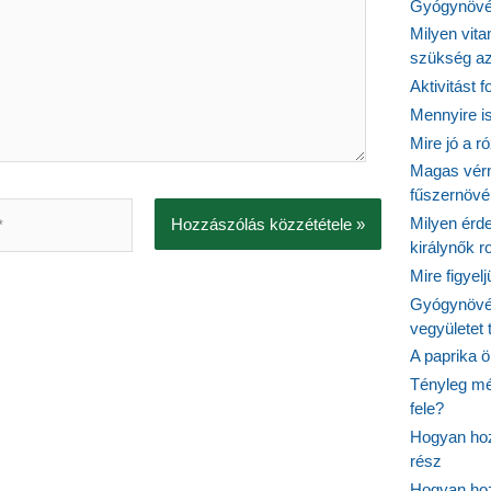
Gyógynövén
Milyen vit
szükség a
Aktivitást 
Mennyire is
Mire jó a r
Magas vér
fűszernöv
Milyen érde
királynők 
Mire figyel
Gyógynövé
vegyületet
A paprika ö
Tényleg mé
fele?
Hogyan hoz
rész
Hogyan hoz