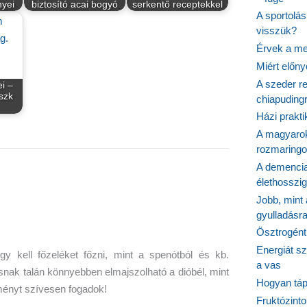
nyei
biztosító acai bogyó
serkentő receptekkel
A sportolá
visszük?
Érvek a me
Miért előn
A szeder re
i –
szk
chiapudingr
Házi prakti
A magyarok
rozmaringo
A demencia
élethosszig
Jobb, mint
gyulladásr
Ösztrogént
Energiát sz
 kell főzeléket főzni, mint a spenótból és kb.
a vas
ak talán könnyebben elmajszolható a dióbél, mint
Hogyan tápl
ményt szívesen fogadok!
Fruktózinto