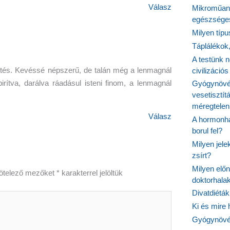
Válasz
Mikroműany
egészséges
Milyen típ
Táplálékok
A testünk n
zítés. Kevéssé népszerű, de talán még a lenmagnál
civilizáci
rítva, darálva ráadásul isteni finom, a lenmagnál
Gyógynövén
vesetisztít
méregtelen
Válasz
A hormonhá
borul fel?
Milyen jel
zsírt?
Milyen elő
ötelező mezőket
*
karakterrel jelöltük
doktorhalak
Divatdiéták
Ki és mire
Gyógynövén