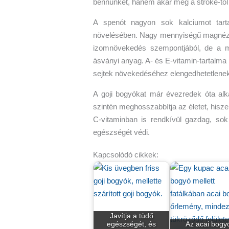
bennünket, hanem akár még a stroke-tól 
A spenót nagyon sok kalciumot tart
növelésében. Nagy mennyiségű magnéziu
izomnövekedés szempontjából, de a me
ásványi anyag. A- és E-vitamin-tartalma
sejtek növekedéséhez elengedhetetlenek
A goji bogyókat már évezredek óta al
szintén meghosszabbítja az életet, hisz
C-vitaminban is rendkívül gazdag, sok
egészségét védi.
Kapcsolódó cikkek:
Javítja a tüdő
egészségét, és
Az acai bogy