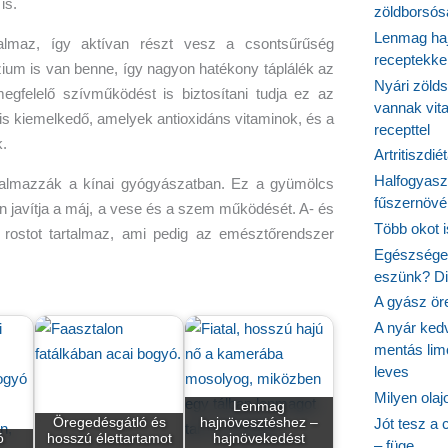
is.
zöldborsósa
Lenmag haj
almaz, így aktívan részt vesz a csontsűrűség
receptekke
m is van benne, így nagyon hatékony táplálék az
Nyári zöld
gfelelő szívműködést is biztosítani tudja ez az
vannak vit
 is kiemelkedő, amelyek antioxidáns vitaminok, és a
recepttel
.
Artritiszdié
Halfogyasz
kalmazzák a kínai gyógyászatban. Ez a gyümölcs
fűszernövén
en javítja a máj, a vese és a szem működését. A- és
Több okot 
 rostot tartalmaz, ami pedig az emésztőrendszer
Egészséges
eszünk? Dió
A gyász ör
A nyár ked
mentás lim
leves
Milyen ola
Lenmag
Jót tesz a 
Öregedésgátló és
hajnövesztéshez –
ó
hosszú élettartamot
hajnövekedést
– füge