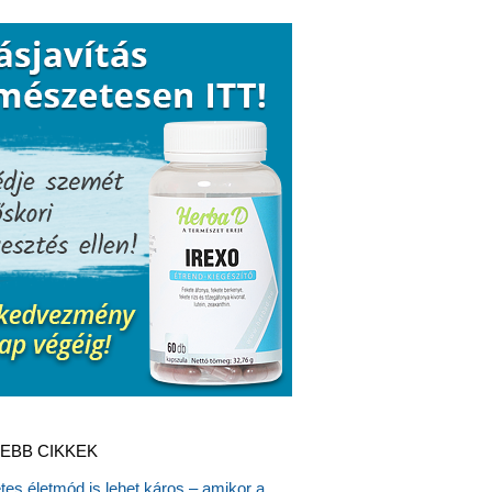
EBB CIKKEK
es életmód is lehet káros – amikor a