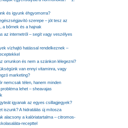
ünk és igyunk éhgyomorra?
egészségjavító szerepe – jót tesz az
, a bőrnek és a hajnak
 az internetről – segít vagy veszélyes
yek vízhajtó hatással rendelkeznek –
receptekkel
 az orrunkon és nem a szánkon lélegezni?
ükségünk van ennyi vitaminra, vagy
angzó marketing?
őr nemcsak télen, hanem minden
probléma lehet – sheavajas
k
gyteát igyanak az egyes csillagjegyek?
et iszunk? A hidratálás új mítosza
k alacsony a kalóriatartalma – citromos-
kolasaláta-recepttel