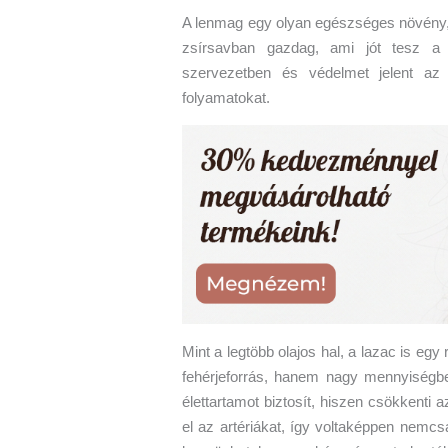
A lenmag egy olyan egészséges növény, 
zsírsavban gazdag, ami jót tesz a 
szervezetben és védelmet jelent az 
folyamatokat.
Mint a legtöbb olajos hal, a lazac is e
fehérjeforrás, hanem nagy mennyiségb
élettartamot biztosít, hiszen csökkenti 
el az artériákat, így voltaképpen nemc