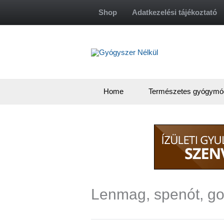
Skip
Shop
Adatkezelési tájékoztató
to
content
Home
Természetes gyógymó
Lenmag, spenót, goj