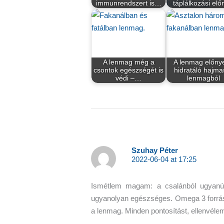
immunrendszert is…
táplálkozási elő
A lenmag még a
A lenmag előnye
csontok egészségét is
hidratáló hajma
védi –…
lenmagból
Szuhay Péter
2022-06-04 at 17:25
Ismétlem magam: a csalánból ugyanúgy
ugyanolyan egészséges. Omega 3 forrásn
a lenmag. Minden pontosítást, ellenvéle