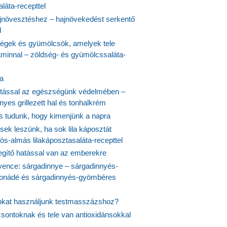
láta-recepttel
növesztéshez – hajnövekedést serkentő
l
ségek és gyümölcsök, amelyek tele
aminnal – zöldség- és gyümölcssaláta-
ta
tással az egészségünk védelmében –
yes grillezett hal és tonhalkrém
is tudunk, hogy kimenjünk a napra
ek leszünk, ha sok lila káposztát
s-almás lilakáposztasaláta-recepttel
egítő hatással van az emberekre
vence: sárgadinnye – sárgadinnyés-
onádé és sárgadinnyés-gyömbéres
jokat használjunk testmasszázshoz?
csontoknak és tele van antioxidánsokkal