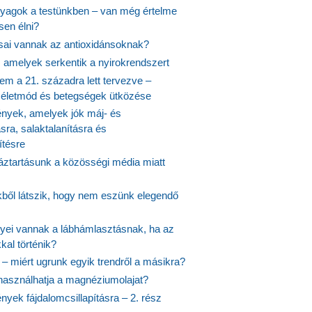
agok a testünkben – van még értelme
en élni?
usai vannak az antioxidánsoknak?
, amelyek serkentik a nyirokrendszert
em a 21. századra lett tervezve –
ós életmód és betegségek ütközése
yek, amelyek jók máj- és
ásra, salaktalanításra és
ítésre
ztartásunk a közösségi média miatt
ekből látszik, hogy nem eszünk elegendő
nyei vannak a lábhámlasztásnak, ha az
kal történik?
 – miért ugrunk egyik trendről a másikra?
 használhatja a magnéziumolajat?
yek fájdalomcsillapításra – 2. rész