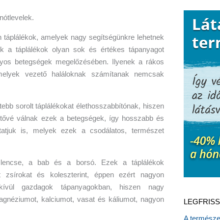
n táplálékok, amelyek nagy segítségünkre lehetnek
k a táplálékok olyan sok és értékes tápanyagot
nyos betegségek megelőzésében. Ilyenek a rákos
melyek vezető haláloknak számítanak nemcsak
tebb sorolt táplálékokat élethosszabbítónak, hiszen
etővé válnak ezek a betegségek, így hosszabb és
tatjuk is, melyek ezek a csodálatos, természet
 lencse, a bab és a borsó. Ezek a táplálékok
tt zsírokat és koleszterint, éppen ezért nagyon
dkívül gazdagok tápanyagokban, hiszen nagy
agnéziumot, kalciumot, vasat és káliumot, nagyon
LEGFRISS
A természet