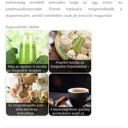
kedvesség emellett stimulálni tudja az agy öröm- és
jutalmazóközpontját. Ennek hatására megemelkedik a
dopaminszint, amitől ismételten csak jól érezzük magunkat.
Kapcsolódó cikkek:
A karfiol lassítja az
Még az agyban is lassítja
öregedési folyamatokat –
az öregedést: brokkoli –…
…
Az öregedésgátló ecet –
béta-karotinja,
A tápanyagokban gazdag
kvercetinje…
gombakávé segíti az…