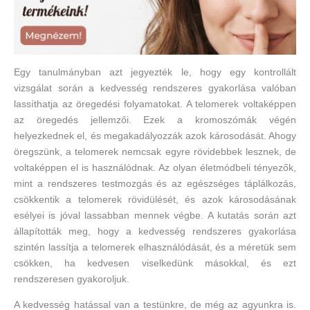
Egy tanulmányban azt jegyezték le, hogy egy kontrollált
vizsgálat során a kedvesség rendszeres gyakorlása valóban
lassíthatja az öregedési folyamatokat. A telomerek voltaképpen
az öregedés jellemzői. Ezek a kromoszómák végén
helyezkednek el, és megakadályozzák azok károsodását. Ahogy
öregszünk, a telomerek nemcsak egyre rövidebbek lesznek, de
voltaképpen el is használódnak. Az olyan életmódbeli tényezők,
mint a rendszeres testmozgás és az egészséges táplálkozás,
csökkentik a telomerek rövidülését, és azok károsodásának
esélyei is jóval lassabban mennek végbe. A kutatás során azt
állapították meg, hogy a kedvesség rendszeres gyakorlása
szintén lassítja a telomerek elhasználódását, és a méretük sem
csökken, ha kedvesen viselkedünk másokkal, és ezt
rendszeresen gyakoroljuk.
A kedvesség hatással van a testünkre, de még az agyunkra is.