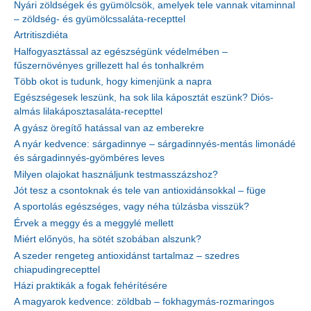
Nyári zöldségek és gyümölcsök, amelyek tele vannak vitaminnal
– zöldség- és gyümölcssaláta-recepttel
Artritiszdiéta
Halfogyasztással az egészségünk védelmében –
fűszernövényes grillezett hal és tonhalkrém
Több okot is tudunk, hogy kimenjünk a napra
Egészségesek leszünk, ha sok lila káposztát eszünk? Diós-
almás lilakáposztasaláta-recepttel
A gyász öregítő hatással van az emberekre
A nyár kedvence: sárgadinnye – sárgadinnyés-mentás limonádé
és sárgadinnyés-gyömbéres leves
Milyen olajokat használjunk testmasszázshoz?
Jót tesz a csontoknak és tele van antioxidánsokkal – füge
A sportolás egészséges, vagy néha túlzásba visszük?
Érvek a meggy és a meggylé mellett
Miért előnyös, ha sötét szobában alszunk?
A szeder rengeteg antioxidánst tartalmaz – szedres
chiapudingrecepttel
Házi praktikák a fogak fehérítésére
A magyarok kedvence: zöldbab – fokhagymás-rozmaringos