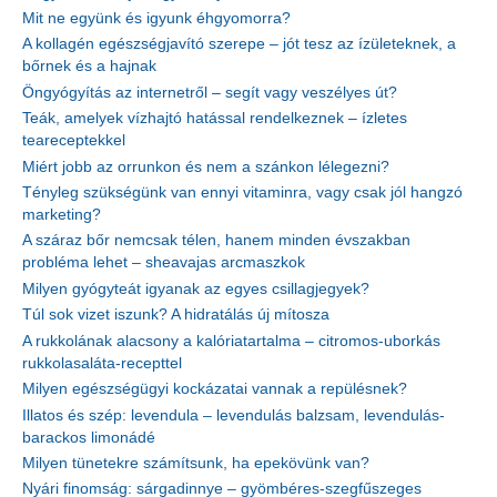
Mit ne együnk és igyunk éhgyomorra?
A kollagén egészségjavító szerepe – jót tesz az ízületeknek, a
bőrnek és a hajnak
Öngyógyítás az internetről – segít vagy veszélyes út?
Teák, amelyek vízhajtó hatással rendelkeznek – ízletes
teareceptekkel
Miért jobb az orrunkon és nem a szánkon lélegezni?
Tényleg szükségünk van ennyi vitaminra, vagy csak jól hangzó
marketing?
A száraz bőr nemcsak télen, hanem minden évszakban
probléma lehet – sheavajas arcmaszkok
Milyen gyógyteát igyanak az egyes csillagjegyek?
Túl sok vizet iszunk? A hidratálás új mítosza
A rukkolának alacsony a kalóriatartalma – citromos-uborkás
rukkolasaláta-recepttel
Milyen egészségügyi kockázatai vannak a repülésnek?
Illatos és szép: levendula – levendulás balzsam, levendulás-
barackos limonádé
Milyen tünetekre számítsunk, ha epekövünk van?
Nyári finomság: sárgadinnye – gyömbéres-szegfűszeges