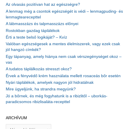
Az olvasás pozitívan hat az egészségre?
A lenmag még a csontok egészségét is védi – lenmagpuding- és
lenmagtearecepttel
A lábmasszázs és talpmasszázs előnyei
Rostokban gazdag táplálékok
Érti a teste belső logikáját? – Kvíz
Valóban egészségesek a mentes élelmiszerek, vagy ezek csak
jól hangzó címkék?
Egy tápanyag, amely hiánya nem csak vérszegénységet okoz –
vas
A tudatos táplálkozás stresszt okoz?
Érvek a fényvédő krém használata mellett rosaceás bőr esetén
Nyári táplálékok, amelyek nagyon jól hidratálnak
Mire ügyeljünk, ha strandra megyünk?
Jó a bőrnek, és még fogyhatunk is a ribizlitől – uborkás-
paradicsomos ribizlisaláta-recepttel
ARCHÍVUM
A