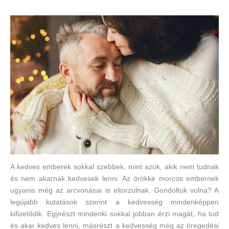
A kedves emberek sokkal szebbek, mint azok, akik nem tudnak
és nem akarnak kedvesek lenni. Az örökké morcos embernek
ugyanis még az arcvonásai is eltorzulnak. Gondoltuk volna? A
legújabb kutatások szerint a kedvesség mindenképpen
kifizetődik. Egyrészt mindenki sokkal jobban érzi magát, ha tud
és akar kedves lenni, másrészt a kedvesség még az öregedési