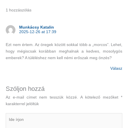
1 hozzászólás
Munkácsy Katalin
2025-12-26 at 17:39
Ezt nem értem. Az öregek között sokkal több a „morcos”. Lehet,
hogy mégiscsak korábban meghalnak a kedves, mosolygós
emberek? A túléléshez nem kell némi erőszak meg önzés?
Válasz
Szóljon hozzá
Az e-mail címet nem tesszük közzé.
A kötelező mezőket
*
karakterrel jelöltük
Ide
írjon