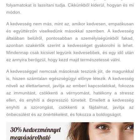
folyamatokat is lassítani tudja. Cikkünkből kiderül, hogyan és mi
módon.
A kedvesség nem más, mint az, amikor kedvesen, empatikusan
és együttérzőn viselkedünk másokkal szemben. A kedvesség
általában belülről, pontosabban a személyiségünkből fakad,
azonban szakértők szerint a kedvességet gyakorolni is lehet.
Mindennap csak kicsivel legyünk kedvesebbek, és egy idő után
ez annyira berögzül, hogy kezd majd természetessé válni.
A kedvességgel nemcsak másoknak teszünk jót, de magunkkal
is, hiszen számtalan egészségügyi előnye létezik. A kedvesség
növeli az élettartamot, javítja az emberi kapcsolatokat, fokozza
az immunitást, csökkenti a vérnyomást, hatékony a stressz
ellen, és enyhíti a depresszió tüneteit. Emellett a kedvesség
enyhíti a szorongást, csökkenti a fájdalmat, javítja az
önbecsülést és az önértékelést, és fokozza a boldogságot.