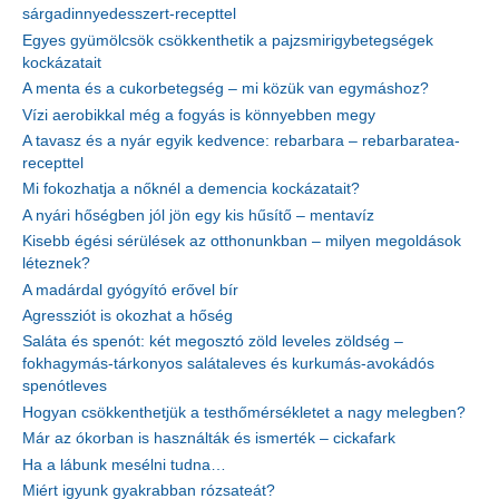
sárgadinnyedesszert-recepttel
Egyes gyümölcsök csökkenthetik a pajzsmirigybetegségek
kockázatait
A menta és a cukorbetegség – mi közük van egymáshoz?
Vízi aerobikkal még a fogyás is könnyebben megy
A tavasz és a nyár egyik kedvence: rebarbara – rebarbaratea-
recepttel
Mi fokozhatja a nőknél a demencia kockázatait?
A nyári hőségben jól jön egy kis hűsítő – mentavíz
Kisebb égési sérülések az otthonunkban – milyen megoldások
léteznek?
A madárdal gyógyító erővel bír
Agressziót is okozhat a hőség
Saláta és spenót: két megosztó zöld leveles zöldség –
fokhagymás-tárkonyos salátaleves és kurkumás-avokádós
spenótleves
Hogyan csökkenthetjük a testhőmérsékletet a nagy melegben?
Már az ókorban is használták és ismerték – cickafark
Ha a lábunk mesélni tudna…
Miért igyunk gyakrabban rózsateát?