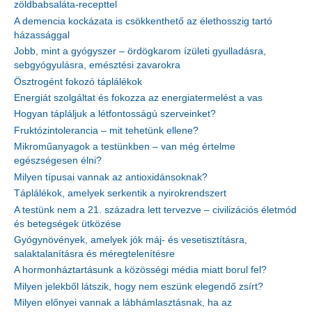
zöldbabsaláta-recepttel
A demencia kockázata is csökkenthető az élethosszig tartó
házassággal
Jobb, mint a gyógyszer – ördögkarom ízületi gyulladásra,
sebgyógyulásra, emésztési zavarokra
Ösztrogént fokozó táplálékok
Energiát szolgáltat és fokozza az energiatermelést a vas
Hogyan tápláljuk a létfontosságú szerveinket?
Fruktózintolerancia – mit tehetünk ellene?
Mikroműanyagok a testünkben – van még értelme
egészségesen élni?
Milyen típusai vannak az antioxidánsoknak?
Táplálékok, amelyek serkentik a nyirokrendszert
A testünk nem a 21. századra lett tervezve – civilizációs életmód
és betegségek ütközése
Gyógynövények, amelyek jók máj- és vesetisztításra,
salaktalanításra és méregtelenítésre
A hormonháztartásunk a közösségi média miatt borul fel?
Milyen jelekből látszik, hogy nem eszünk elegendő zsírt?
Milyen előnyei vannak a lábhámlasztásnak, ha az