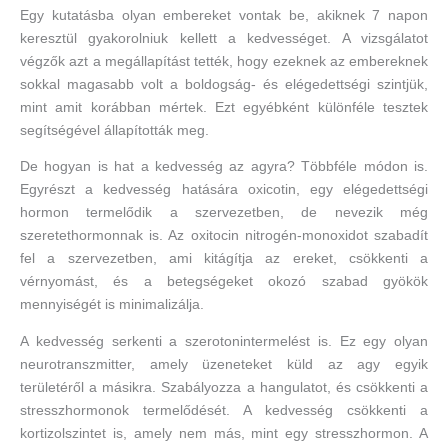
Egy kutatásba olyan embereket vontak be, akiknek 7 napon
keresztül gyakorolniuk kellett a kedvességet. A vizsgálatot
végzők azt a megállapítást tették, hogy ezeknek az embereknek
sokkal magasabb volt a boldogság- és elégedettségi szintjük,
mint amit korábban mértek. Ezt egyébként különféle tesztek
segítségével állapították meg.
De hogyan is hat a kedvesség az agyra? Többféle módon is.
Egyrészt a kedvesség hatására oxicotin, egy elégedettségi
hormon termelődik a szervezetben, de nevezik még
szeretethormonnak is. Az oxitocin nitrogén-monoxidot szabadít
fel a szervezetben, ami kitágítja az ereket, csökkenti a
vérnyomást, és a betegségeket okozó szabad gyökök
mennyiségét is minimalizálja.
A kedvesség serkenti a szerotonintermelést is. Ez egy olyan
neurotranszmitter, amely üzeneteket küld az agy egyik
területéről a másikra. Szabályozza a hangulatot, és csökkenti a
stresszhormonok termelődését. A kedvesség csökkenti a
kortizolszintet is, amely nem más, mint egy stresszhormon. A