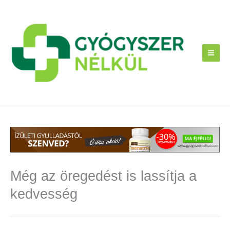
Skip
to
content
Még az öregedést is lassítja a
kedvesség