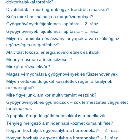
doktorhalakkal történik?
Divatdiéták – miért ugrunk egyik trendről a másikra?
Ki és mire használhatja a magnéziumolajat?
Gyógynövények fájdalomcsillapításra – 2. rész
Gyógynövények fájdalomcsillapításra – 1. rész
Milyen vitaminokra és ásványi anyagokra van szükség az
egészséges öregedéshez?
Aktivitást fokozó, energianövelő ételek és italok
Mennyire ismeri a teste jelzéseit?
Mire jó a rózsalekvár?
Magas vérnyomásra gyógynövények és fűszernövények
Milyen érdekes dolgokat készítettek régen a királynők
rozmaringból?
Mire figyeljünk, amikor multivitamint veszünk?
Gyógynövények és gyümölcsök – sok természetes vegyületet
tartalmaznak
A paprika öregedésgátló hatásokkal is rendelkezik
Tényleg mérgező a mindennapi kozmetikumaink fele?
Hogyan hozhatjuk egyensúlyba a hormonokat? – 2. rész
Hogyan hozhatjuk egyensúlyba a hormonokat? – 1. rész