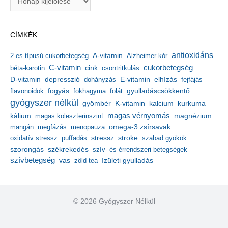
r
c
h
CÍMKÉK
í
v
antioxidáns
A-vitamin
2-es típusú cukorbetegség
Alzheimer-kór
u
m
C-vitamin
cukorbetegség
béta-karotin
cink
csontritkulás
depresszió
E-vitamin
D-vitamin
dohányzás
elhízás
fejfájás
gyulladáscsökkentő
flavonoidok
fogyás
fokhagyma
folát
gyógyszer nélkül
kalcium
gyömbér
K-vitamin
kurkuma
kálium
magas vérnyomás
magnézium
magas koleszterinszint
mangán
megfázás
menopauza
omega-3 zsírsavak
stressz
stroke
oxidatív stressz
puffadás
szabad gyökök
szorongás
székrekedés
szív- és érrendszeri betegségek
szívbetegség
ízületi gyulladás
vas
zöld tea
© 2026 Gyógyszer Nélkül