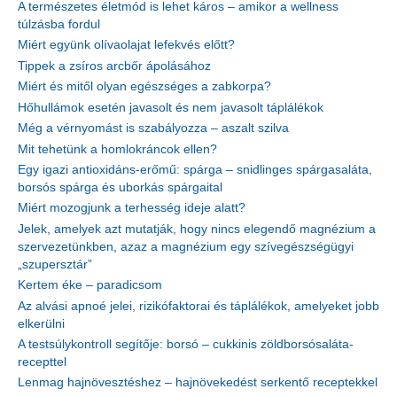
A természetes életmód is lehet káros – amikor a wellness
túlzásba fordul
Miért együnk olívaolajat lefekvés előtt?
Tippek a zsíros arcbőr ápolásához
Miért és mitől olyan egészséges a zabkorpa?
Hőhullámok esetén javasolt és nem javasolt táplálékok
Még a vérnyomást is szabályozza – aszalt szilva
Mit tehetünk a homlokráncok ellen?
Egy igazi antioxidáns-erőmű: spárga – snidlinges spárgasaláta,
borsós spárga és uborkás spárgaital
Miért mozogjunk a terhesség ideje alatt?
Jelek, amelyek azt mutatják, hogy nincs elegendő magnézium a
szervezetünkben, azaz a magnézium egy szívegészségügyi
„szupersztár”
Kertem éke – paradicsom
Az alvási apnoé jelei, rizikófaktorai és táplálékok, amelyeket jobb
elkerülni
A testsúlykontroll segítője: borsó – cukkinis zöldborsósaláta-
recepttel
Lenmag hajnövesztéshez – hajnövekedést serkentő receptekkel