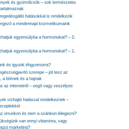
nyek és gyümölcsök – sok természetes
 tartalmaznak
regedésgátló hatásokkal is rendelkezik
rgező a mindennapi kozmetikumaink
hatjuk egyensúlyba a hormonokat? – 2.
hatjuk egyensúlyba a hormonokat? – 1.
ünk és igyunk éhgyomorra?
egészségjavító szerepe – jót tesz az
, a bőrnek és a hajnak
 az internetről – segít vagy veszélyes
yek vízhajtó hatással rendelkeznek –
receptekkel
 az orrunkon és nem a szánkon lélegezni?
ükségünk van ennyi vitaminra, vagy
angzó marketing?