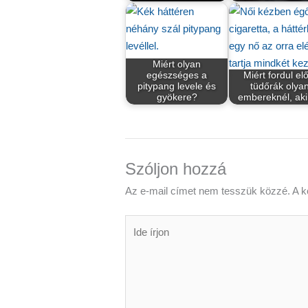
Miért olyan
egészséges a
Miért fordul el
pitypang levele és
tüdőrák olya
gyökere?
embereknél, ak
Szóljon hozzá
Az e-mail címet nem tesszük közzé.
A k
Ide
írjon