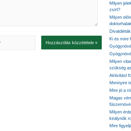
Milyen jel
zsírt?
Milyen elő
doktorhalak
Divatdiéták
Ki és mire
Gyógynövén
Gyógynövén
Milyen vit
szükség a
Aktivitást 
Mennyire is
Mire jó a r
Magas vér
fűszernöv
Milyen érde
királynők 
Mire figyel