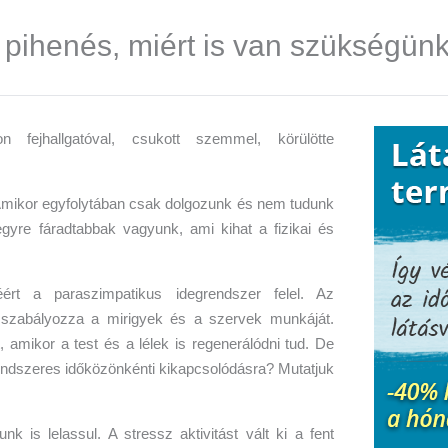
a pihenés, miért is van szükségün
mikor egyfolytában csak dolgozunk és nem tudunk
egyre fáradtabbak vagyunk, ami kihat a fizikai és
ért a paraszimpatikus idegrendszer felel. Az
 szabályozza a mirigyek és a szervek munkáját.
t, amikor a test és a lélek is regenerálódni tud. De
endszeres időközönkénti kikapcsolódásra? Mutatjuk
 is lelassul. A stressz aktivitást vált ki a fent