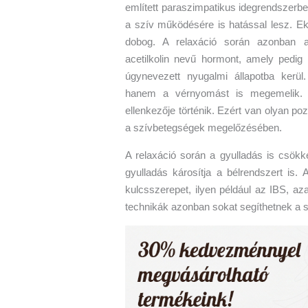
említett paraszimpatikus idegrendszerbe
a szív működésére is hatással lesz. E
dobog. A relaxáció során azonban a 
acetilkolin nevű hormont, amely pedig
úgynevezett nyugalmi állapotba kerü
hanem a vérnyomást is megemelik. 
ellenkezője történik. Ezért van olyan p
a szívbetegségek megelőzésében.
A relaxáció során a gyulladás is csökk
gyulladás károsítja a bélrendszert is
kulcsszerepet, ilyen például az IBS, aza
technikák azonban sokat segíthetnek a 