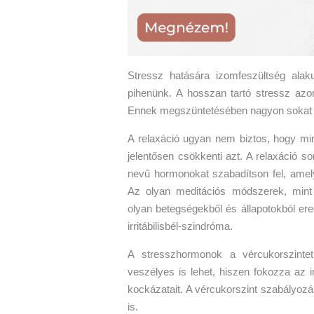
Stressz hatására izomfeszültség alak
pihenünk. A hosszan tartó stressz azo
Ennek megszüntetésében nagyon sokat s
A relaxáció ugyan nem biztos, hogy mi
jelentősen csökkenti azt. A relaxáció s
nevű hormonokat szabadítson fel, amel
Az olyan meditációs módszerek, mint 
olyan betegségekből és állapotokból ere
irritábilisbél-szindróma.
A stresszhormonok a vércukorszinte
veszélyes is lehet, hiszen fokozza az i
kockázatait. A vércukorszint szabályozá
is.