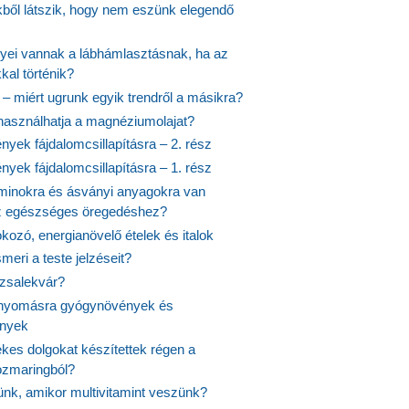
ekből látszik, hogy nem eszünk elegendő
nyei vannak a lábhámlasztásnak, ha az
kal történik?
 – miért ugrunk egyik trendről a másikra?
 használhatja a magnéziumolajat?
yek fájdalomcsillapításra – 2. rész
yek fájdalomcsillapításra – 1. rész
aminokra és ásványi anyagokra van
z egészséges öregedéshez?
fokozó, energianövelő ételek és italok
meri a teste jelzéseit?
ózsalekvár?
nyomásra gyógynövények és
ények
kes dolgokat készítettek régen a
rozmaringból?
jünk, amikor multivitamint veszünk?