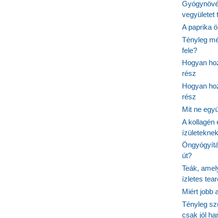
Gyógynövé
vegyületet
A paprika ö
Tényleg mé
fele?
Hogyan hoz
rész
Hogyan hoz
rész
Mit ne egy
A kollagén 
ízületeknek
Öngyógyítás
út?
Teák, amel
ízletes tea
Miért jobb
Tényleg sz
csak jól h