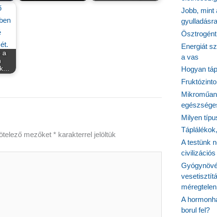
Jobb, mint
gyulladásr
Ösztrogént
Energiát sz
ő a
a vas
n
ik…
Hogyan tápl
Fruktózinto
Mikroműany
egészséges
Milyen típ
Táplálékok
ötelező mezőket
*
karakterrel jelöltük
A testünk n
civilizáci
Gyógynövén
vesetisztít
méregtelen
A hormonhá
borul fel?