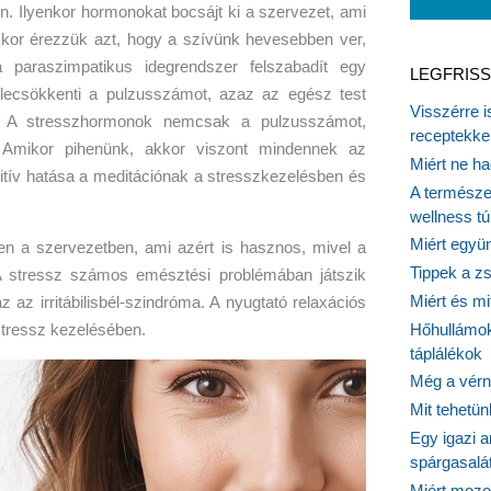
n. Ilyenkor hormonokat bocsájt ki a szervezet, ami
kkor érezzük azt, hogy a szívünk hevesebben ver,
paraszimpatikus idegrendszer felszabadít egy
LEGFRISS
 lecsökkenti a pulzusszámot, azaz az egész test
Visszérre 
l. A stresszhormonok nemcsak a pulzusszámot,
receptekke
Amikor pihenünk, akkor viszont mindennek az
Miért ne ha
ozitív hatása a meditációnak a stresszkezelésben és
A természet
wellness tú
Miért együn
en a szervezetben, ami azért is hasznos, mivel a
Tippek a z
. A stressz számos emésztési problémában játszik
Miért és m
z az irritábilisbél-szindróma. A nyugtató relaxációs
Hőhullámok
stressz kezelésében.
táplálékok
Még a vérn
Mit tehetü
Egy igazi a
spárgasalá
Miért mozog