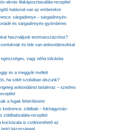
s-almás lilakáposztasaláta-recepttel
egítő hatással van az emberekre
vence: sárgadinnye – sárgadinnyés-
onádé és sárgadinnyés-gyömbéres
jokat használjunk testmasszázshoz?
csontoknak és tele van antioxidánsokkal
s egészséges, vagy néha túlzásba
ggy és a meggylé mellett
yös, ha sötét szobában alszunk?
ngeteg antioxidánst tartalmaz – szedres
ecepttel
kák a fogak fehérítésére
 kedvence: zöldbab – fokhagymás-
s zöldbabsaláta-recepttel
 kockázata is csökkenthető az
 tartó házassággal