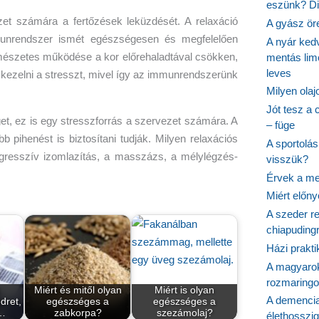
eszünk? Dió
zet számára a fertőzések leküzdését. A relaxáció
A gyász ör
unrendszer ismét egészségesen és megfelelően
A nyár ked
észetes működése a kor előrehaladtával csökken,
mentás lim
leves
kezelni a stresszt, mivel így az immunrendszerünk
Milyen ola
Jót tesz a 
t, ez is egy stresszforrás a szervezet számára. A
– füge
 pihenést is biztosítani tudják. Milyen relaxációs
A sportolá
ogresszív izomlazítás, a masszázs, a mélylégzés-
visszük?
Érvek a me
Miért előn
A szeder re
chiapudingr
Házi prakti
A magyarok
rozmaringo
Miért és mitől olyan
Miért is olyan
A demencia
dret,
egészséges a
egészséges a
n…
zabkorpa?
szezámolaj?
élethosszig