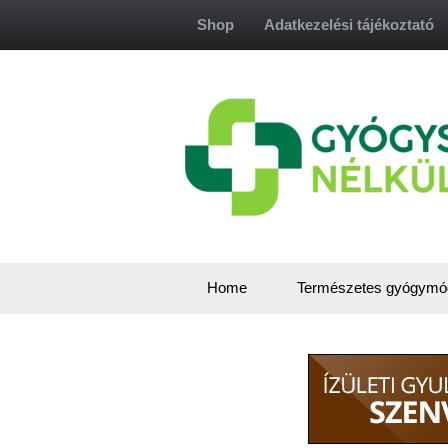
Skip
Shop
Adatkezelési tájékoztató
to
content
Home
Természetes gyógymó