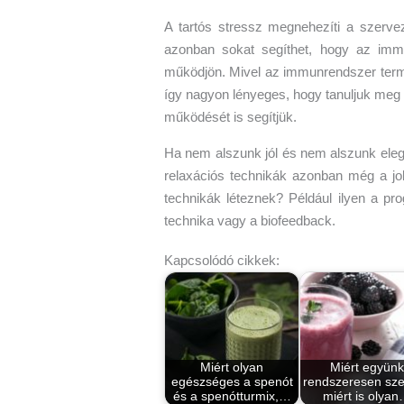
A tartós stressz megnehezíti a szerve
azonban sokat segíthet, hogy az imm
működjön. Mivel az immunrendszer term
így nagyon lényeges, hogy tanuljuk meg 
működését is segítjük.
Ha nem alszunk jól és nem alszunk elege
relaxációs technikák azonban még a jobb
technikák léteznek? Például ilyen a pr
technika vagy a biofeedback.
Kapcsolódó cikkek:
Miért olyan
Miért együnk
egészséges a spenót
rendszeresen sze
és a spenótturmix,…
miért is olya