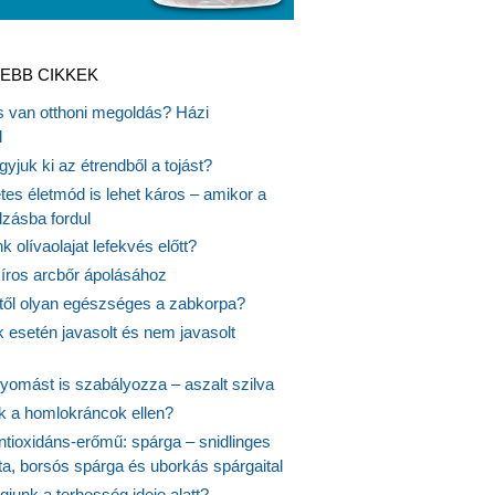
EBB CIKKEK
is van otthoni megoldás? Házi
l
gyjuk ki az étrendből a tojást?
es életmód is lehet káros – amikor a
lzásba fordul
k olívaolajat lefekvés előtt?
síros arcbőr ápolásához
itől olyan egészséges a zabkorpa?
 esetén javasolt és nem javasolt
yomást is szabályozza – aszalt szilva
nk a homlokráncok ellen?
ntioxidáns-erőmű: spárga – snidlinges
ta, borsós spárga és uborkás spárgaital
junk a terhesség ideje alatt?