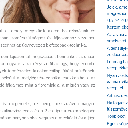
Jelek, ame
magnézium
egy szíveg
Kertem éke
ul ki, amely megszűnik akkor, ha relaxálunk és
Az alvási ap
nban izomfeszültséghez és fájdalomhoz vezethet.
amelyeket j
egíthet az úgynevezett biofeedback-technika.
A testsúlyk
zöldborsósa
nden fájdalomtól megszabadít bennünket, azonban
Lenmag haj
orán ugyanis arra kényszerül az agy, hogy endorfin
receptekke
yek természetes fájdalomcsillapítóként működnek.
Nyári zöld
például a mélylégzés-technika csökkenthetik az
vannak vit
dő fájdalmat, mint a fibromialgia, a migrén vagy az
recepttel
Artritiszdié
Halfogyasz
t is megemelik, ez pedig hosszútávon nagyon
fűszernövén
nzulinrezisztencia és a 2-es típusú cukorbetegség
Több okot 
sában nagyon sokat segíthet a meditáció és a jóga
Egészséges