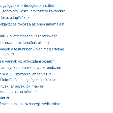
 a gyógyszer – ördögkarom ízületi
a, sebgyógyulásra, emésztési zavarokra
 fokozó táplálékok
olgáltat és fokozza az energiatermelést
áljuk a létfontosságú szerveinket?
lerancia – mit tehetünk ellene?
agok a testünkben – van még értelme
en élni?
usai vannak az antioxidánsoknak?
, amelyek serkentik a nyirokrendszert
em a 21. századra lett tervezve –
ós életmód és betegségek ütközése
yek, amelyek jók máj- és
ásra, salaktalanításra és
ítésre
ztartásunk a közösségi média miatt