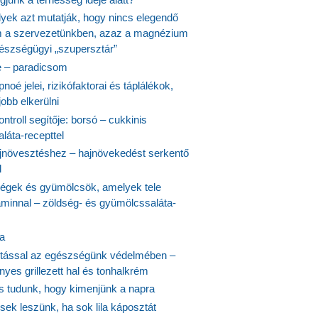
lyek azt mutatják, hogy nincs elegendő
 a szervezetünkben, azaz a magnézium
észségügyi „szupersztár”
 – paradicsom
noé jelei, rizikófaktorai és táplálékok,
obb elkerülni
ontroll segítője: borsó – cukkinis
láta-recepttel
növesztéshez – hajnövekedést serkentő
l
ségek és gyümölcsök, amelyek tele
aminnal – zöldség- és gyümölcssaláta-
ta
tással az egészségünk védelmében –
yes grillezett hal és tonhalkrém
is tudunk, hogy kimenjünk a napra
ek leszünk, ha sok lila káposztát