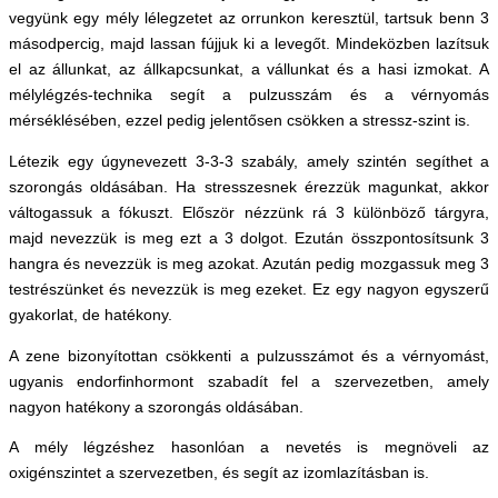
vegyünk egy mély lélegzetet az orrunkon keresztül, tartsuk benn 3
másodpercig, majd lassan fújjuk ki a levegőt. Mindeközben lazítsuk
el az állunkat, az állkapcsunkat, a vállunkat és a hasi izmokat. A
mélylégzés-technika segít a pulzusszám és a vérnyomás
mérséklésében, ezzel pedig jelentősen csökken a stressz-szint is.
Létezik egy úgynevezett 3-3-3 szabály, amely szintén segíthet a
szorongás oldásában. Ha stresszesnek érezzük magunkat, akkor
váltogassuk a fókuszt. Először nézzünk rá 3 különböző tárgyra,
majd nevezzük is meg ezt a 3 dolgot. Ezután összpontosítsunk 3
hangra és nevezzük is meg azokat. Azután pedig mozgassuk meg 3
testrészünket és nevezzük is meg ezeket. Ez egy nagyon egyszerű
gyakorlat, de hatékony.
A zene bizonyítottan csökkenti a pulzusszámot és a vérnyomást,
ugyanis endorfinhormont szabadít fel a szervezetben, amely
nagyon hatékony a szorongás oldásában.
A mély légzéshez hasonlóan a nevetés is megnöveli az
oxigénszintet a szervezetben, és segít az izomlazításban is.