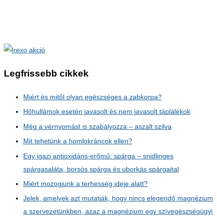
Legfrissebb cikkek
Miért és mitől olyan egészséges a zabkorpa?
Hőhullámok esetén javasolt és nem javasolt táplálékok
Még a vérnyomást is szabályozza – aszalt szilva
Mit tehetünk a homlokráncok ellen?
Egy igazi antioxidáns-erőmű: spárga – snidlinges
spárgasaláta, borsós spárga és uborkás spárgaital
Miért mozogjunk a terhesség ideje alatt?
Jelek, amelyek azt mutatják, hogy nincs elegendő magnézium
a szervezetünkben, azaz a magnézium egy szívegészségügyi