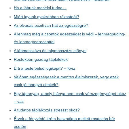
Ha a lábunk mesélni tudna…
Miért igyunk gyakrabban rózsateát?
Az olvasás pozitívan hat az egészségre?
A lenmag még a csontok egészségét is védi – lenmagpuding-
és lenmagtearecepttel
A lábmasszázs és talpmasszázs előnyei
Rostokban gazdag táplálékok
Érti a teste belső logikáját? – Kvíz
Valóban egészségesek a mentes élelmiszerek, vagy ezek
csak jól hangzó címkék?
Egy tápanyag, amely hiánya nem csak vérszegénységet okoz
– vas
A tudatos táplálkozás stresszt okoz?
Érvek a fényvédő krém használata mellett rosaceás bőr
esetén