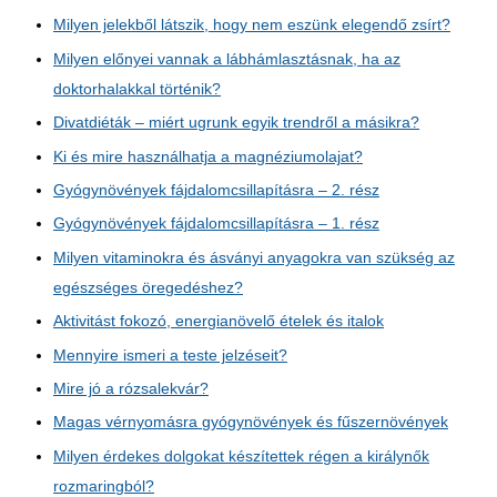
Milyen jelekből látszik, hogy nem eszünk elegendő zsírt?
Milyen előnyei vannak a lábhámlasztásnak, ha az
doktorhalakkal történik?
Divatdiéták – miért ugrunk egyik trendről a másikra?
Ki és mire használhatja a magnéziumolajat?
Gyógynövények fájdalomcsillapításra – 2. rész
Gyógynövények fájdalomcsillapításra – 1. rész
Milyen vitaminokra és ásványi anyagokra van szükség az
egészséges öregedéshez?
Aktivitást fokozó, energianövelő ételek és italok
Mennyire ismeri a teste jelzéseit?
Mire jó a rózsalekvár?
Magas vérnyomásra gyógynövények és fűszernövények
Milyen érdekes dolgokat készítettek régen a királynők
rozmaringból?