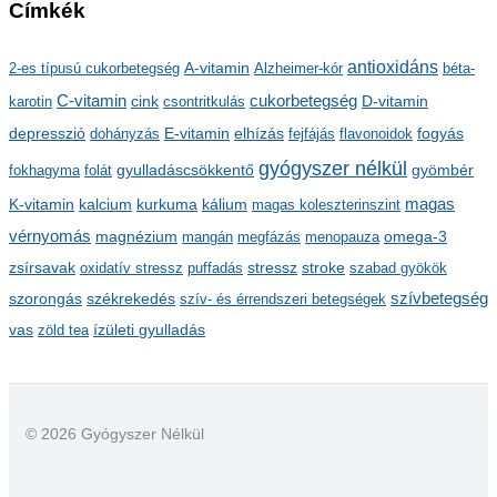
Címkék
c
h
antioxidáns
A-vitamin
2-es típusú cukorbetegség
Alzheimer-kór
béta-
í
C-vitamin
cukorbetegség
karotin
cink
csontritkulás
D-vitamin
v
depresszió
E-vitamin
dohányzás
elhízás
fejfájás
flavonoidok
fogyás
u
gyógyszer nélkül
m
gyulladáscsökkentő
fokhagyma
folát
gyömbér
kalcium
kálium
magas
K-vitamin
kurkuma
magas koleszterinszint
vérnyomás
magnézium
mangán
megfázás
menopauza
omega-3
stressz
stroke
zsírsavak
oxidatív stressz
puffadás
szabad gyökök
szorongás
székrekedés
szívbetegség
szív- és érrendszeri betegségek
ízületi gyulladás
vas
zöld tea
© 2026 Gyógyszer Nélkül