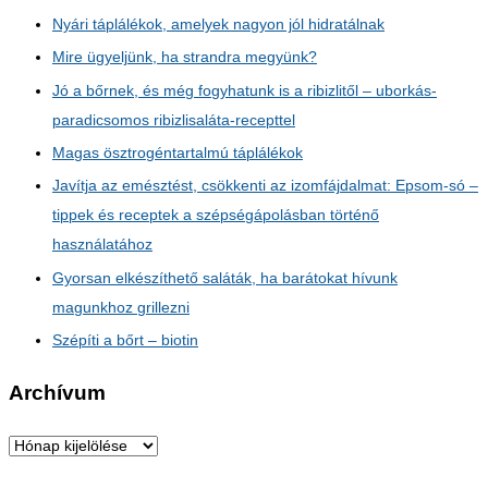
Nyári táplálékok, amelyek nagyon jól hidratálnak
Mire ügyeljünk, ha strandra megyünk?
Jó a bőrnek, és még fogyhatunk is a ribizlitől – uborkás-
paradicsomos ribizlisaláta-recepttel
Magas ösztrogéntartalmú táplálékok
Javítja az emésztést, csökkenti az izomfájdalmat: Epsom-só –
tippek és receptek a szépségápolásban történő
használatához
Gyorsan elkészíthető saláták, ha barátokat hívunk
magunkhoz grillezni
Szépíti a bőrt – biotin
Archívum
A
r