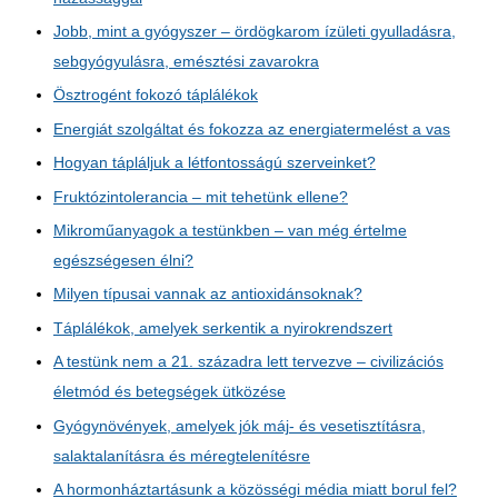
Jobb, mint a gyógyszer – ördögkarom ízületi gyulladásra,
sebgyógyulásra, emésztési zavarokra
Ösztrogént fokozó táplálékok
Energiát szolgáltat és fokozza az energiatermelést a vas
Hogyan tápláljuk a létfontosságú szerveinket?
Fruktózintolerancia – mit tehetünk ellene?
Mikroműanyagok a testünkben – van még értelme
egészségesen élni?
Milyen típusai vannak az antioxidánsoknak?
Táplálékok, amelyek serkentik a nyirokrendszert
A testünk nem a 21. századra lett tervezve – civilizációs
életmód és betegségek ütközése
Gyógynövények, amelyek jók máj- és vesetisztításra,
salaktalanításra és méregtelenítésre
A hormonháztartásunk a közösségi média miatt borul fel?