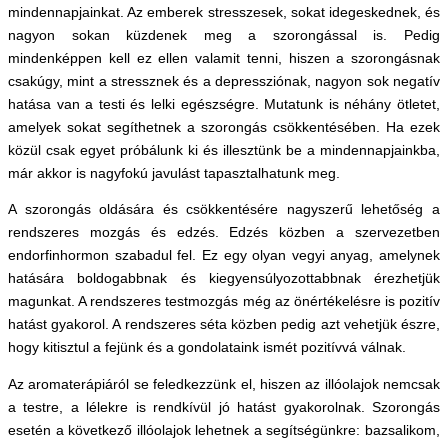
mindennapjainkat. Az emberek stresszesek, sokat idegeskednek, és
nagyon sokan küzdenek meg a szorongással is. Pedig
mindenképpen kell ez ellen valamit tenni, hiszen a szorongásnak
csakúgy, mint a stressznek és a depressziónak, nagyon sok negatív
hatása van a testi és lelki egészségre. Mutatunk is néhány ötletet,
amelyek sokat segíthetnek a szorongás csökkentésében. Ha ezek
közül csak egyet próbálunk ki és illesztünk be a mindennapjainkba,
már akkor is nagyfokú javulást tapasztalhatunk meg.
A szorongás oldására és csökkentésére nagyszerű lehetőség a
rendszeres mozgás és edzés. Edzés közben a szervezetben
endorfinhormon szabadul fel. Ez egy olyan vegyi anyag, amelynek
hatására boldogabbnak és kiegyensúlyozottabbnak érezhetjük
magunkat. A rendszeres testmozgás még az önértékelésre is pozitív
hatást gyakorol. A rendszeres séta közben pedig azt vehetjük észre,
hogy kitisztul a fejünk és a gondolataink ismét pozitívvá válnak.
Az aromaterápiáról se feledkezzünk el, hiszen az illóolajok nemcsak
a testre, a lélekre is rendkívül jó hatást gyakorolnak. Szorongás
esetén a következő illóolajok lehetnek a segítségünkre: bazsalikom,