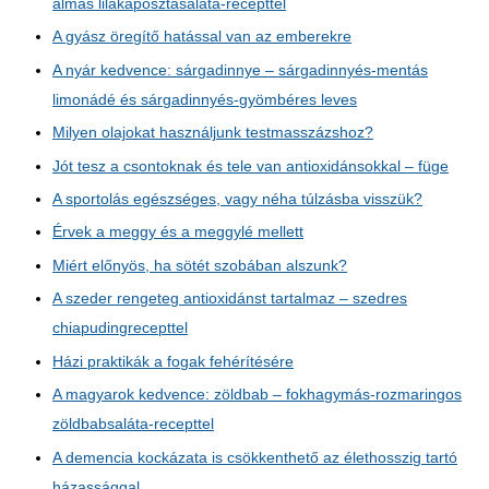
almás lilakáposztasaláta-recepttel
A gyász öregítő hatással van az emberekre
A nyár kedvence: sárgadinnye – sárgadinnyés-mentás
limonádé és sárgadinnyés-gyömbéres leves
Milyen olajokat használjunk testmasszázshoz?
Jót tesz a csontoknak és tele van antioxidánsokkal – füge
A sportolás egészséges, vagy néha túlzásba visszük?
Érvek a meggy és a meggylé mellett
Miért előnyös, ha sötét szobában alszunk?
A szeder rengeteg antioxidánst tartalmaz – szedres
chiapudingrecepttel
Házi praktikák a fogak fehérítésére
A magyarok kedvence: zöldbab – fokhagymás-rozmaringos
zöldbabsaláta-recepttel
A demencia kockázata is csökkenthető az élethosszig tartó
házassággal