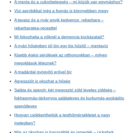
A menta és a cukorbetegség – mi közük van egymáshoz?
Vízi aerobikkal még a fogyás is könnyebben megy
A tavasz és a nyár egyik kedvence: rebarbara –
rebarbaratea-recepttel
Mi fokozhatja a nőknél a demencia kockázatait?
A nyári hőségben jól jön egy kis hűsítő – mentavíz
Kisebb égési sérülések az otthonunkban – milyen
megoldások léteznek?
A madárdal gyógyító erővel bír
Agressziót is okozhat a hőség
Saláta és spenót: két megosztó zöld leveles zöldség –
fokhagymás-tárkonyos salátaleves és kurkumás-avokádós
spenótleves
Hogyan csökkenthetjük a testhőmérsékletet a nagy
melegben?
Már az ókorban is használták és ismerték – cickafark