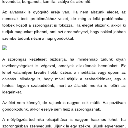
levendula, bergamott, kamilla, zsálya és citromfű.
Az alvásnak is gyógyító ereje van. Ha nem alszunk eleget, az
nemcsak testi problémákhoz vezet, de még a lelki problémákat,
többek között a szorongást is fokozza. Ha eleget alszunk, akkor ki
tudjuk magunkat pihenni, ami azt eredményezi, hogy sokkal jobban
szembe tudunk nézni a napi gondokkal.
A szorongás kezelését biztosítja, ha mindennap tudunk olyan
tevékenységeket is végezni, amelyek ellazítanak bennünket. Ez
lehet valamilyen kreatív hobbi űzése, a meditálás vagy éppen az
olvasás. Mindegy is, hogy mivel töltjük a szabadidőnket, egy a
fontos: legyen szabadidőnk, mert az állandó munka is felőrli az
idegeinket.
Az élet nem könnyű, de rajtunk is nagyon sok múlik. Ha pozitívan
gondolkodunk, akkor esélye sem lesz a szorongásnak.
A mélylégzés-technika elsajátítása is nagyon hasznos lehet, ha
szorongásban szenvedünk. Üljünk le egy székre, üljünk egyenesen,