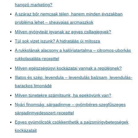
hangzó marketing?
A száraz bőr nemcsak télen, hanem minden évszakban
probléma lehet – sheavajas arcmaszkok
Milyen gyógyteát igyanak az egyes csillagjegyek?
Túl sok vizet iszunk? A hidratálás új mítosza
A rukkolának alacsony a kalóriatartalma – citromos-uborkás
rukkolasaláta-recepttel
Milyen egészségügyi kockázatai vannak a repülésnek?
Illatos és szép: levendula – levendulás balzsam, levendulás-
barackos limonádé
Milyen tünetekre számítsunk, ha epekövünk van?
Nyári finomság: sárgadinnye – gyömbéres-szegfűszeges
sárgadinnyedesszert-recepttel
Egyes gyümölcsök csökkenthetik a pajzsmirigybetegségek
kockázatait