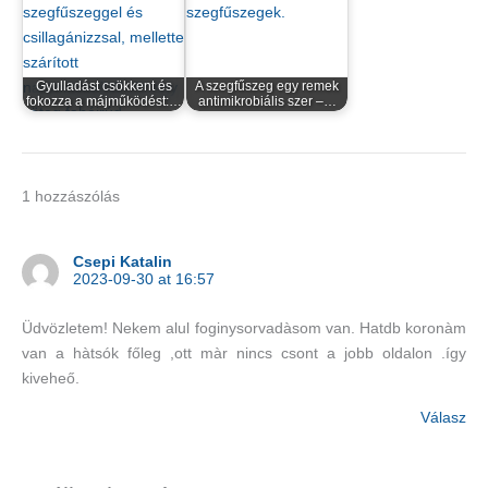
Gyulladást csökkent és
A szegfűszeg egy remek
fokozza a májműködést:…
antimikrobiális szer –…
1 hozzászólás
Csepi Katalin
2023-09-30 at 16:57
Üdvözletem! Nekem alul foginysorvadàsom van. Hatdb koronàm
van a hàtsók főleg ,ott màr nincs csont a jobb oldalon .így
kiveheő.
Válasz