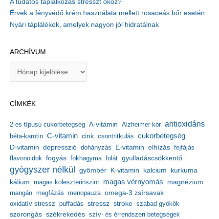
A tudatos táplálkozás stresszt okoz?
Érvek a fényvédő krém használata mellett rosaceás bőr esetén
Nyári táplálékok, amelyek nagyon jól hidratálnak
ARCHÍVUM
A
r
c
h
CÍMKÉK
í
v
antioxidáns
A-vitamin
2-es típusú cukorbetegség
Alzheimer-kór
u
m
C-vitamin
cukorbetegség
béta-karotin
cink
csontritkulás
depresszió
E-vitamin
D-vitamin
dohányzás
elhízás
fejfájás
gyulladáscsökkentő
flavonoidok
fogyás
fokhagyma
folát
gyógyszer nélkül
kalcium
gyömbér
K-vitamin
kurkuma
kálium
magas vérnyomás
magnézium
magas koleszterinszint
mangán
megfázás
menopauza
omega-3 zsírsavak
stressz
stroke
oxidatív stressz
puffadás
szabad gyökök
szorongás
székrekedés
szív- és érrendszeri betegségek