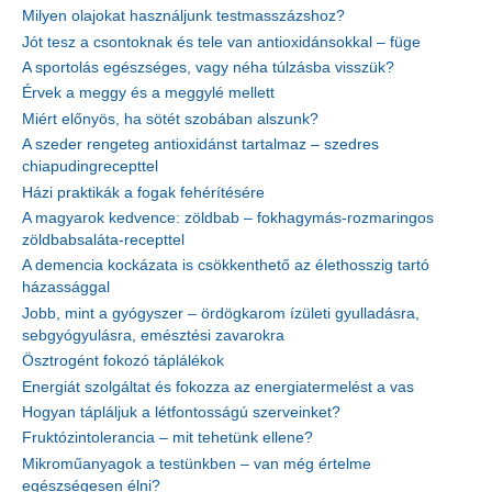
Milyen olajokat használjunk testmasszázshoz?
Jót tesz a csontoknak és tele van antioxidánsokkal – füge
A sportolás egészséges, vagy néha túlzásba visszük?
Érvek a meggy és a meggylé mellett
Miért előnyös, ha sötét szobában alszunk?
A szeder rengeteg antioxidánst tartalmaz – szedres
chiapudingrecepttel
Házi praktikák a fogak fehérítésére
A magyarok kedvence: zöldbab – fokhagymás-rozmaringos
zöldbabsaláta-recepttel
A demencia kockázata is csökkenthető az élethosszig tartó
házassággal
Jobb, mint a gyógyszer – ördögkarom ízületi gyulladásra,
sebgyógyulásra, emésztési zavarokra
Ösztrogént fokozó táplálékok
Energiát szolgáltat és fokozza az energiatermelést a vas
Hogyan tápláljuk a létfontosságú szerveinket?
Fruktózintolerancia – mit tehetünk ellene?
Mikroműanyagok a testünkben – van még értelme
egészségesen élni?