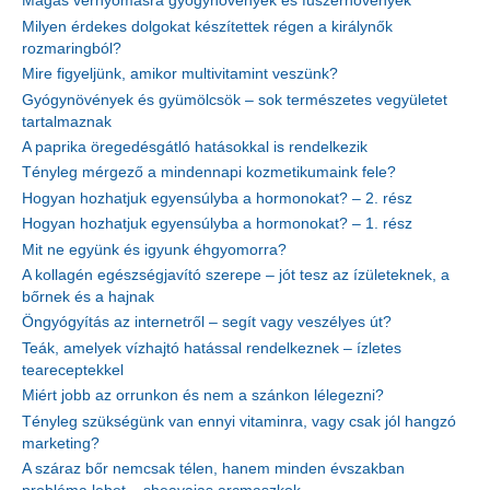
Magas vérnyomásra gyógynövények és fűszernövények
Milyen érdekes dolgokat készítettek régen a királynők
rozmaringból?
Mire figyeljünk, amikor multivitamint veszünk?
Gyógynövények és gyümölcsök – sok természetes vegyületet
tartalmaznak
A paprika öregedésgátló hatásokkal is rendelkezik
Tényleg mérgező a mindennapi kozmetikumaink fele?
Hogyan hozhatjuk egyensúlyba a hormonokat? – 2. rész
Hogyan hozhatjuk egyensúlyba a hormonokat? – 1. rész
Mit ne együnk és igyunk éhgyomorra?
A kollagén egészségjavító szerepe – jót tesz az ízületeknek, a
bőrnek és a hajnak
Öngyógyítás az internetről – segít vagy veszélyes út?
Teák, amelyek vízhajtó hatással rendelkeznek – ízletes
teareceptekkel
Miért jobb az orrunkon és nem a szánkon lélegezni?
Tényleg szükségünk van ennyi vitaminra, vagy csak jól hangzó
marketing?
A száraz bőr nemcsak télen, hanem minden évszakban