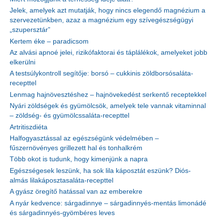
Jelek, amelyek azt mutatják, hogy nincs elegendő magnézium a
szervezetünkben, azaz a magnézium egy szívegészségügyi
„szupersztár”
Kertem éke – paradicsom
Az alvási apnoé jelei, rizikófaktorai és táplálékok, amelyeket jobb
elkerülni
A testsúlykontroll segítője: borsó – cukkinis zöldborsósaláta-
recepttel
Lenmag hajnövesztéshez – hajnövekedést serkentő receptekkel
Nyári zöldségek és gyümölcsök, amelyek tele vannak vitaminnal
– zöldség- és gyümölcssaláta-recepttel
Artritiszdiéta
Halfogyasztással az egészségünk védelmében –
fűszernövényes grillezett hal és tonhalkrém
Több okot is tudunk, hogy kimenjünk a napra
Egészségesek leszünk, ha sok lila káposztát eszünk? Diós-
almás lilakáposztasaláta-recepttel
A gyász öregítő hatással van az emberekre
A nyár kedvence: sárgadinnye – sárgadinnyés-mentás limonádé
és sárgadinnyés-gyömbéres leves