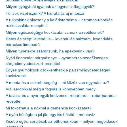
probléma lehet – sheavajas arcmaszkok
Milyen gyógyteát igyanak az egyes csillagjegyek?
Túl sok vizet iszunk? A hidratálás új mítosza
A rukkolának alacsony a kalóriatartalma – citromos-uborkás
rukkolasaláta-recepttel
Milyen egészségügyi kockázatai vannak a repülésnek?
Illatos és szép: levendula – levendulás balzsam, levendulás-
barackos limonádé
Milyen tünetekre számítsunk, ha epekövünk van?
Nyári finomság: sárgadinnye – gyömbéres-szegfűszeges
sárgadinnyedesszert-recepttel
Egyes gyümölcsök csökkenthetik a pajzsmirigybetegségek
kockázatait
A menta és a cukorbetegség – mi közük van egymáshoz?
Vízi aerobikkal még a fogyás is könnyebben megy
A tavasz és a nyár egyik kedvence: rebarbara – rebarbaratea-
recepttel
Mi fokozhatja a nőknél a demencia kockázatait?
A nyári hőségben jól jön egy kis hűsítő – mentavíz
Kisebb égési sérülések az otthonunkban – milyen megoldások