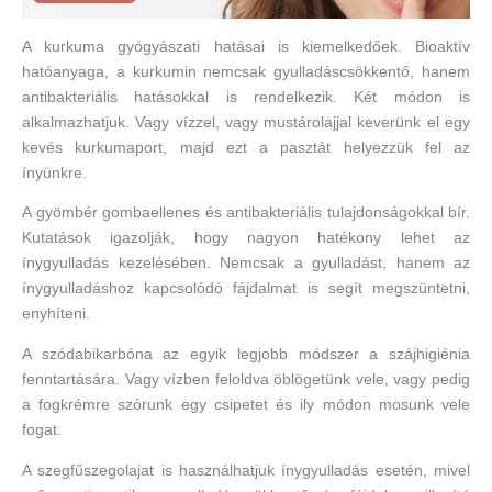
A kurkuma gyógyászati hatásai is kiemelkedőek. Bioaktív
hatóanyaga, a kurkumin nemcsak gyulladáscsökkentő, hanem
antibakteriális hatásokkal is rendelkezik. Két módon is
alkalmazhatjuk. Vagy vízzel, vagy mustárolajjal keverünk el egy
kevés kurkumaport, majd ezt a pasztát helyezzük fel az
ínyünkre.
A gyömbér gombaellenes és antibakteriális tulajdonságokkal bír.
Kutatások igazolják, hogy nagyon hatékony lehet az
ínygyulladás kezelésében. Nemcsak a gyulladást, hanem az
ínygyulladáshoz kapcsolódó fájdalmat is segít megszüntetni,
enyhíteni.
A szódabikarbóna az egyik legjobb módszer a szájhigiénia
fenntartására. Vagy vízben feloldva öblögetünk vele, vagy pedig
a fogkrémre szórunk egy csipetet és ily módon mosunk vele
fogat.
A szegfűszegolajat is használhatjuk ínygyulladás esetén, mivel