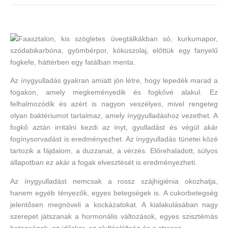
Az ínygyulladás gyakran amiatt jön létre, hogy lepedék marad a
fogakon, amely megkeményedik és fogkővé alakul. Ez
felhalmozódik és azért is nagyon veszélyes, mivel rengeteg
olyan baktériumot tartalmaz, amely ínygyulladáshoz vezethet. A
fogkő aztán irritálni kezdi az ínyt, gyulladást és végül akár
fogínysorvadást is eredményezhet. Az ínygyulladás tünetei közé
tartozik a fájdalom, a duzzanat, a vérzés. Előrehaladott, súlyos
állapotban ez akár a fogak elvesztését is eredményezheti.
Az ínygyulladást nemcsak a rossz szájhigiénia okozhatja,
hanem egyéb tényezők, egyes betegségek is. A cukorbetegség
jelentősen megnöveli a kockázatokat. A kialakulásában nagy
szerepet játszanak a hormonális változások, egyes szisztémás