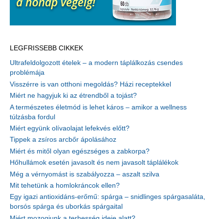
LEGFRISSEBB CIKKEK
Ultrafeldolgozott ételek – a modern táplálkozás csendes
problémája
Visszérre is van otthoni megoldás? Házi receptekkel
Miért ne hagyjuk ki az étrendből a tojást?
A természetes életmód is lehet káros – amikor a wellness
túlzásba fordul
Miért együnk olívaolajat lefekvés előtt?
Tippek a zsíros arcbőr ápolásához
Miért és mitől olyan egészséges a zabkorpa?
Hőhullámok esetén javasolt és nem javasolt táplálékok
Még a vérnyomást is szabályozza – aszalt szilva
Mit tehetünk a homlokráncok ellen?
Egy igazi antioxidáns-erőmű: spárga – snidlinges spárgasaláta,
borsós spárga és uborkás spárgaital
Miért mozogjunk a terhesség ideje alatt?