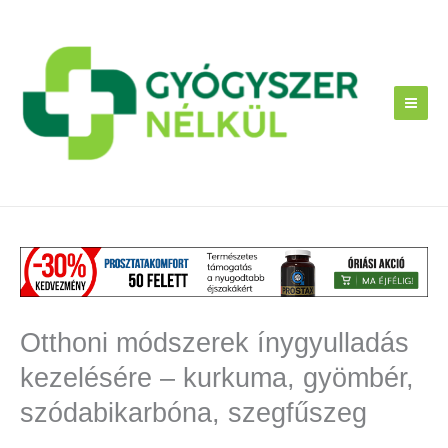
Skip
to
content
Otthoni módszerek ínygyulladás
kezelésére – kurkuma, gyömbér,
szódabikarbóna, szegfűszeg