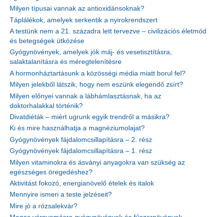
Milyen típusai vannak az antioxidánsoknak?
Táplálékok, amelyek serkentik a nyirokrendszert
A testünk nem a 21. századra lett tervezve – civilizációs életmód
és betegségek ütközése
Gyógynövények, amelyek jók máj- és vesetisztításra,
salaktalanításra és méregtelenítésre
A hormonháztartásunk a közösségi média miatt borul fel?
Milyen jelekből látszik, hogy nem eszünk elegendő zsírt?
Milyen előnyei vannak a lábhámlasztásnak, ha az
doktorhalakkal történik?
Divatdiéták – miért ugrunk egyik trendről a másikra?
Ki és mire használhatja a magnéziumolajat?
Gyógynövények fájdalomcsillapításra – 2. rész
Gyógynövények fájdalomcsillapításra – 1. rész
Milyen vitaminokra és ásványi anyagokra van szükség az
egészséges öregedéshez?
Aktivitást fokozó, energianövelő ételek és italok
Mennyire ismeri a teste jelzéseit?
Mire jó a rózsalekvár?