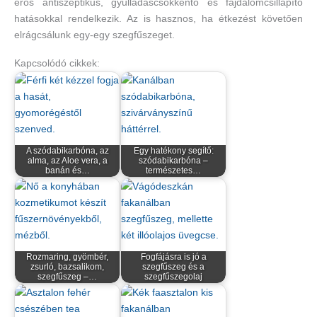
erős antiszeptikus, gyulladáscsökkentő és fájdalomcsillapító
hatásokkal rendelkezik. Az is hasznos, ha étkezést követően
elrágcsálunk egy-egy szegfűszeget.
Kapcsolódó cikkek:
A szódabikarbóna, az
Egy hatékony segítő:
alma, az Aloe vera, a
szódabikarbóna –
banán és…
természetes…
Rozmaring, gyömbér,
Fogfájásra is jó a
zsurló, bazsalikom,
szegfűszeg és a
szegfűszeg –…
szegfűszegolaj