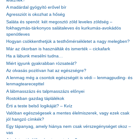
léteznek?
A madárdal gyógyító erővel bír
Agressziót is okozhat a hőség
Saláta és spenót: két megosztó zöld leveles zöldség –
fokhagymás-tárkonyos salátaleves és kurkumás-avokádós
spenótleves
Hogyan csökkenthetjük a testhőmérsékletet a nagy melegben?
Már az ókorban is használták és ismerték – cickafark
Ha a lábunk mesélni tudna…
Miért igyunk gyakrabban rózsateát?
Az olvasás pozitívan hat az egészségre?
A lenmag még a csontok egészségét is védi – lenmagpuding- és
lenmagtearecepttel
A lábmasszázs és talpmasszázs előnyei
Rostokban gazdag táplálékok
Érti a teste belső logikáját? – Kvíz
Valóban egészségesek a mentes élelmiszerek, vagy ezek csak
jól hangzó címkék?
Egy tápanyag, amely hiánya nem csak vérszegénységet okoz –
vas