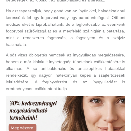
betegségek, az időskor, az alultápláltság és a stressz.
Ha azt tapasztaljuk, hogy gond van az ínyünkkel, haladéktalanul
keressünk fel egy fogorvost vagy egy parodontológust. Otthoni
módszereket is kipróbálhatunk, de a legfontosabb az évenkénti
fogorvosi szűrővizsgálat és a megfelelő szájhigiénia betartása,
mint a rendszeres fogmosás, a fogselyem és a szájvíz
használata.
A sós vizes öblögetés nemcsak az ínygyulladás megelőzésére,
hanem a már kialakult ínybetegség tüneteinek csökkentésére is
alkalmas. A só antibakteriális és antiszeptikus hatásokkal
rendelkezik, így nagyon hatékonyan képes a szájfertőzések
leküzdésére. A fogínyvérzést és az ínygyulladást is
eredményesen csökkenteni tudja.