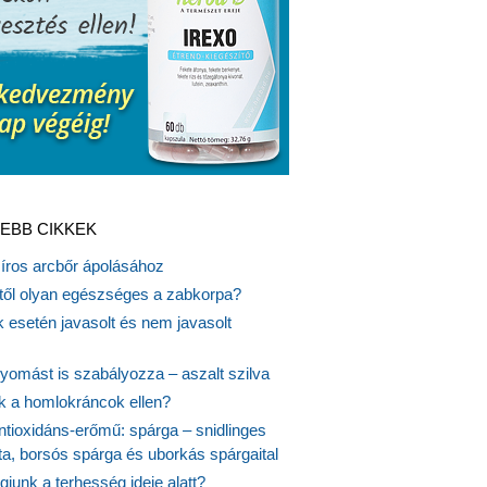
EBB CIKKEK
síros arcbőr ápolásához
itől olyan egészséges a zabkorpa?
 esetén javasolt és nem javasolt
yomást is szabályozza – aszalt szilva
nk a homlokráncok ellen?
ntioxidáns-erőmű: spárga – snidlinges
ta, borsós spárga és uborkás spárgaital
junk a terhesség ideje alatt?