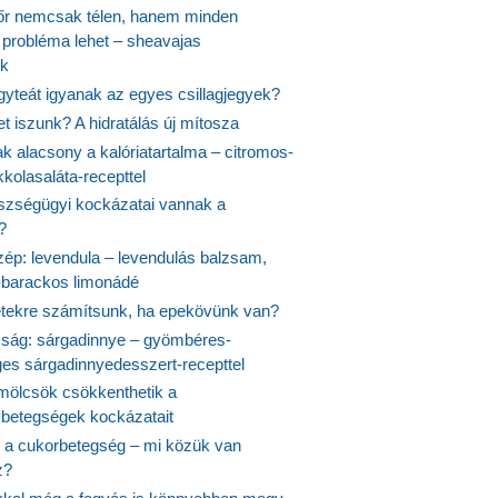
őr nemcsak télen, hanem minden
probléma lehet – sheavajas
k
gyteát igyanak az egyes csillagjegyek?
et iszunk? A hidratálás új mítosza
k alacsony a kalóriatartalma – citromos-
kolasaláta-recepttel
szségügyi kockázatai vannak a
?
szép: levendula – levendulás balzsam,
-barackos limonádé
etekre számítsunk, ha epekövünk van?
mság: sárgadinnye – gyömbéres-
es sárgadinnyedesszert-recepttel
ölcsök csökkenthetik a
ybetegségek kockázatait
 a cukorbetegség – mi közük van
z?