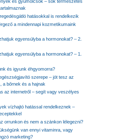
nyek és gyümölcsök – sok természetes
 tartalmaznak
regedésgátló hatásokkal is rendelkezik
rgező a mindennapi kozmetikumaink
hatjuk egyensúlyba a hormonokat? – 2.
hatjuk egyensúlyba a hormonokat? – 1.
ünk és igyunk éhgyomorra?
egészségjavító szerepe – jót tesz az
, a bőrnek és a hajnak
 az internetről – segít vagy veszélyes
yek vízhajtó hatással rendelkeznek –
receptekkel
 az orrunkon és nem a szánkon lélegezni?
ükségünk van ennyi vitaminra, vagy
angzó marketing?