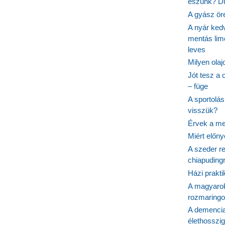
eszünk? Dió
A gyász ör
A nyár ked
mentás lim
leves
Milyen ola
Jót tesz a 
– füge
A sportolá
visszük?
Érvek a me
Miért előn
A szeder re
chiapudingr
Házi prakti
A magyarok
rozmaringo
A demencia
élethosszig