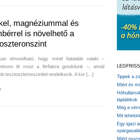
kel, magnéziummal és
bérrel is növelhető a
toszteronszint
osan elmondható, hogy minél fiatalabb valaki –
LEGFRISS
etesen itt most a férfiakra gondolunk –, annál
 tesztoszteronszinttel rendelkezik. A kor […]
Tippek a z
Miért és m
»
Hőhullámok
iummal
táplálékok
Még a vérn
rel
Mit tehetü
Egy igazi a
ő
spárgasalá
Miért mozog