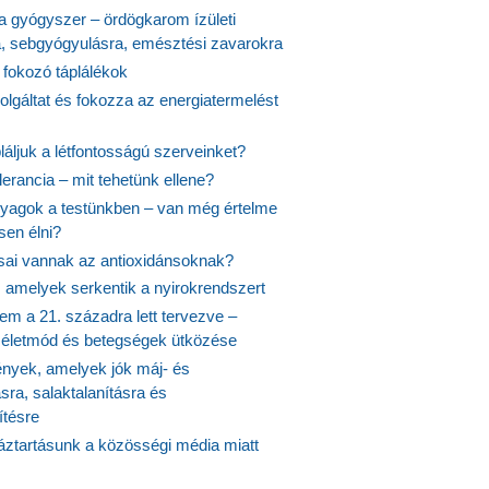
 a gyógyszer – ördögkarom ízületi
a, sebgyógyulásra, emésztési zavarokra
 fokozó táplálékok
olgáltat és fokozza az energiatermelést
áljuk a létfontosságú szerveinket?
lerancia – mit tehetünk ellene?
agok a testünkben – van még értelme
en élni?
usai vannak az antioxidánsoknak?
, amelyek serkentik a nyirokrendszert
em a 21. századra lett tervezve –
ós életmód és betegségek ütközése
yek, amelyek jók máj- és
ásra, salaktalanításra és
ítésre
ztartásunk a közösségi média miatt