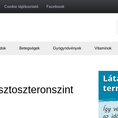
Cookie tájékoztató
Facebook
f
dok
Betegségek
Gyógynövények
Vitaminok
sztoszteronszint