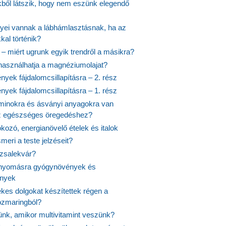
ekből látszik, hogy nem eszünk elegendő
nyei vannak a lábhámlasztásnak, ha az
kal történik?
 – miért ugrunk egyik trendről a másikra?
 használhatja a magnéziumolajat?
yek fájdalomcsillapításra – 2. rész
yek fájdalomcsillapításra – 1. rész
aminokra és ásványi anyagokra van
z egészséges öregedéshez?
fokozó, energianövelő ételek és italok
meri a teste jelzéseit?
ózsalekvár?
nyomásra gyógynövények és
ények
kes dolgokat készítettek régen a
rozmaringból?
jünk, amikor multivitamint veszünk?