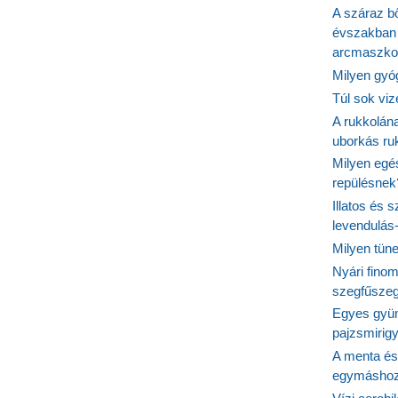
A száraz b
évszakban 
arcmaszko
Milyen gyó
Túl sok viz
A rukkolána
uborkás ruk
Milyen egé
repülésnek
Illatos és 
levendulás
Milyen tün
Nyári fino
szegfűszeg
Egyes gyüm
pajzsmirig
A menta és
egymásho