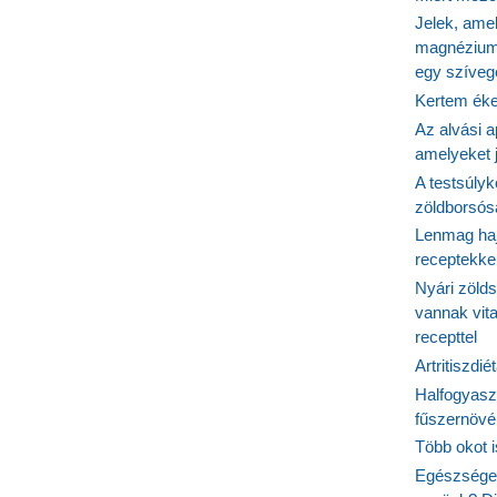
teronszint
Jelek, ame
magnézium
egy szíveg
Kertem éke
Az alvási ap
amelyeket j
A testsúlyk
zöldborsósa
Lenmag haj
receptekke
Nyári zöld
vannak vit
recepttel
Artritiszdié
Halfogyasz
fűszernövén
Több okot 
Egészséges