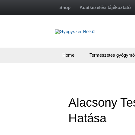
Skip
Shop
Adatkezelési tájékoztató
to
content
Home
Természetes gyógymó
Alacsony Te
Hatása