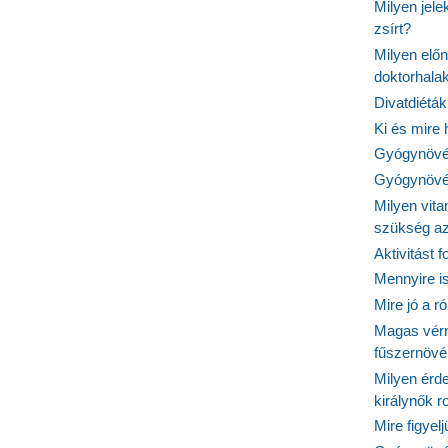
Milyen jel
zsírt?
Milyen elő
doktorhalak
Divatdiéták
Ki és mire
Gyógynövén
Gyógynövén
Milyen vit
szükség a
Aktivitást 
Mennyire is
Mire jó a r
Magas vér
fűszernöv
Milyen érde
királynők 
Mire figyel