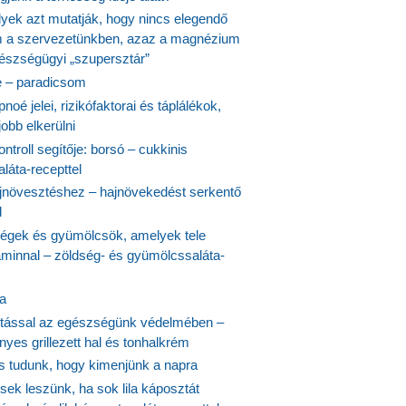
lyek azt mutatják, hogy nincs elegendő
 a szervezetünkben, azaz a magnézium
észségügyi „szupersztár”
 – paradicsom
noé jelei, rizikófaktorai és táplálékok,
obb elkerülni
ontroll segítője: borsó – cukkinis
láta-recepttel
növesztéshez – hajnövekedést serkentő
l
ségek és gyümölcsök, amelyek tele
aminnal – zöldség- és gyümölcssaláta-
ta
tással az egészségünk védelmében –
yes grillezett hal és tonhalkrém
is tudunk, hogy kimenjünk a napra
ek leszünk, ha sok lila káposztát