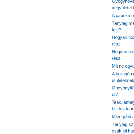
Gyógynövé
vegyületet
A paprika ö
Tényleg mé
fele?
Hogyan hoz
rész
Hogyan hoz
rész
Mit ne egy
A kollagén 
ízületeknek
Öngyógyítás
út?
Teák, amel
ízletes tea
Miért jobb
Tényleg sz
csak jól h