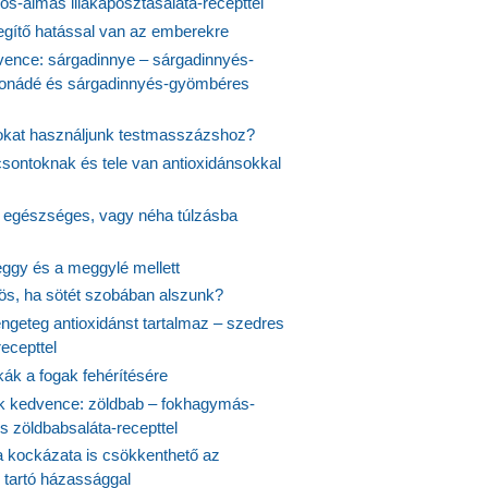
s-almás lilakáposztasaláta-recepttel
egítő hatással van az emberekre
vence: sárgadinnye – sárgadinnyés-
onádé és sárgadinnyés-gyömbéres
jokat használjunk testmasszázshoz?
csontoknak és tele van antioxidánsokkal
s egészséges, vagy néha túlzásba
ggy és a meggylé mellett
yös, ha sötét szobában alszunk?
ngeteg antioxidánst tartalmaz – szedres
ecepttel
kák a fogak fehérítésére
 kedvence: zöldbab – fokhagymás-
s zöldbabsaláta-recepttel
 kockázata is csökkenthető az
 tartó házassággal