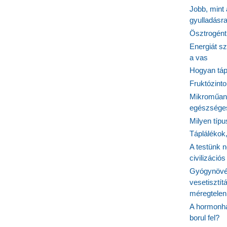
Jobb, mint
gyulladásr
Ösztrogént
Energiát sz
a vas
Hogyan tápl
Fruktózinto
Mikroműany
egészséges
Milyen típ
Táplálékok
A testünk n
civilizáci
Gyógynövén
vesetisztít
méregtelen
A hormonhá
borul fel?