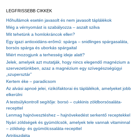
LEGFRISSEBB CIKKEK
Hőhullámok esetén javasolt és nem javasolt táplálékok
Még a vérnyomást is szabályozza – aszalt szilva
Mit tehetünk a homlokráncok ellen?
Egy igazi antioxidáns-erőmű: spárga – snidlinges spárgasaláta,
borsós spárga és uborkás spárgaital
Miért mozogjunk a terhesség ideje alatt?
Jelek, amelyek azt mutatják, hogy nincs elegendő magnézium a
szervezetünkben, azaz a magnézium egy szívegészségügyi
„szupersztár”
Kertem éke – paradicsom
Az alvási apnoé jelei, rizikófaktorai és táplálékok, amelyeket jobb
elkerülni
A testsúlykontroll segítője: borsó – cukkinis zöldborsósaláta-
recepttel
Lenmag hajnövesztéshez – hajnövekedést serkentő receptekkel
Nyári zöldségek és gyümölcsök, amelyek tele vannak vitaminnal
– zöldség- és gyümölcssaláta-recepttel
Artritiszdiéta