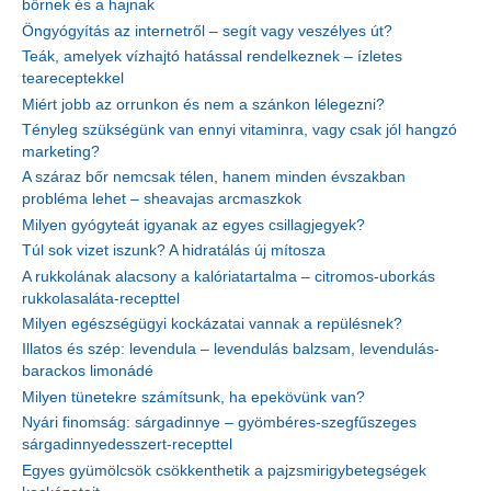
bőrnek és a hajnak
Öngyógyítás az internetről – segít vagy veszélyes út?
Teák, amelyek vízhajtó hatással rendelkeznek – ízletes
teareceptekkel
Miért jobb az orrunkon és nem a szánkon lélegezni?
Tényleg szükségünk van ennyi vitaminra, vagy csak jól hangzó
marketing?
A száraz bőr nemcsak télen, hanem minden évszakban
probléma lehet – sheavajas arcmaszkok
Milyen gyógyteát igyanak az egyes csillagjegyek?
Túl sok vizet iszunk? A hidratálás új mítosza
A rukkolának alacsony a kalóriatartalma – citromos-uborkás
rukkolasaláta-recepttel
Milyen egészségügyi kockázatai vannak a repülésnek?
Illatos és szép: levendula – levendulás balzsam, levendulás-
barackos limonádé
Milyen tünetekre számítsunk, ha epekövünk van?
Nyári finomság: sárgadinnye – gyömbéres-szegfűszeges
sárgadinnyedesszert-recepttel
Egyes gyümölcsök csökkenthetik a pajzsmirigybetegségek