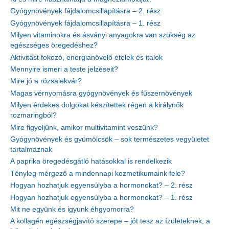
Gyógynövények fájdalomcsillapításra – 2. rész
Gyógynövények fájdalomcsillapításra – 1. rész
Milyen vitaminokra és ásványi anyagokra van szükség az
egészséges öregedéshez?
Aktivitást fokozó, energianövelő ételek és italok
Mennyire ismeri a teste jelzéseit?
Mire jó a rózsalekvár?
Magas vérnyomásra gyógynövények és fűszernövények
Milyen érdekes dolgokat készítettek régen a királynők
rozmaringból?
Mire figyeljünk, amikor multivitamint veszünk?
Gyógynövények és gyümölcsök – sok természetes vegyületet
tartalmaznak
A paprika öregedésgátló hatásokkal is rendelkezik
Tényleg mérgező a mindennapi kozmetikumaink fele?
Hogyan hozhatjuk egyensúlyba a hormonokat? – 2. rész
Hogyan hozhatjuk egyensúlyba a hormonokat? – 1. rész
Mit ne együnk és igyunk éhgyomorra?
A kollagén egészségjavító szerepe – jót tesz az ízületeknek, a