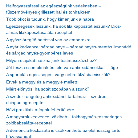
Halfogyasztással az egészségünk védelmében –
fűszernövényes grillezett hal és tonhalkrém
Több okot is tudunk, hogy kimenjünk a napra
Egészségesek leszünk, ha sok lila káposztát eszünk? Diós-
almás lilakáposztasaláta-recepttel
A gyász öregítő hatással van az emberekre
A nyár kedvence: sárgadinnye – sárgadinnyés-mentás limonádé
és sárgadinnyés-gyömbéres leves
Milyen olajokat használjunk testmasszázshoz?
Jót tesz a csontoknak és tele van antioxidánsokkal – füge
A sportolás egészséges, vagy néha túlzásba visszük?
Érvek a meggy és a meggylé mellett
Miért előnyös, ha sötét szobában alszunk?
A szeder rengeteg antioxidánst tartalmaz – szedres
chiapudingrecepttel
Házi praktikák a fogak fehérítésére
A magyarok kedvence: zöldbab – fokhagymás-rozmaringos
zöldbabsaláta-recepttel
A demencia kockázata is csökkenthető az élethosszig tartó
házassággal