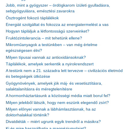
Jobb, mint a gyógyszer – ördögkarom ízületi gyulladásra,
sebgyógyulásra, emésztési zavarokra
Ösztrogént fokozó táplálékok
Energiát szolgáltat és fokozza az energiatermelést a vas
Hogyan tápláljuk a létfontosságú szerveinket?
Fruktózintolerancia – mit tehetünk ellene?
Mikroműanyagok a testünkben – van még értelme
egészségesen élni?
Milyen típusai vannak az antioxidánsoknak?
Táplálékok, amelyek serkentik a nyirokrendszert
A testünk nem a 21. századra lett tervezve – civilizációs életmód
és betegségek ütközése
Gyógynövények, amelyek jók máj- és vesetisztításra,
salaktalanításra és méregtelenítésre
A hormonháztartásunk a közösségi média miatt borul fel?
Milyen jelekből látszik, hogy nem eszünk elegendő zsírt?
Milyen előnyei vannak a lábhámlasztásnak, ha az
doktorhalakkal történik?
Divatdiéták – miért ugrunk egyik trendről a másikra?
Ki és mire használhatja a magnéziumolajat?