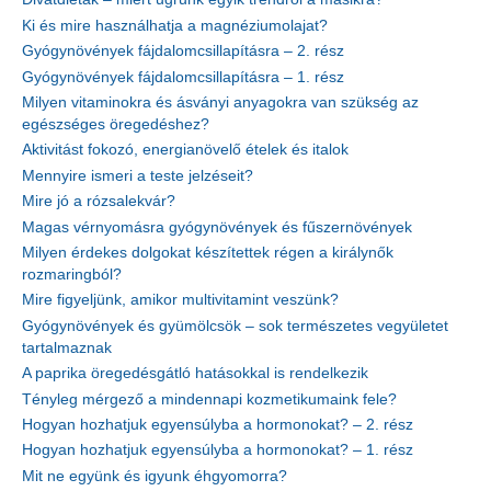
Ki és mire használhatja a magnéziumolajat?
Gyógynövények fájdalomcsillapításra – 2. rész
Gyógynövények fájdalomcsillapításra – 1. rész
Milyen vitaminokra és ásványi anyagokra van szükség az
egészséges öregedéshez?
Aktivitást fokozó, energianövelő ételek és italok
Mennyire ismeri a teste jelzéseit?
Mire jó a rózsalekvár?
Magas vérnyomásra gyógynövények és fűszernövények
Milyen érdekes dolgokat készítettek régen a királynők
rozmaringból?
Mire figyeljünk, amikor multivitamint veszünk?
Gyógynövények és gyümölcsök – sok természetes vegyületet
tartalmaznak
A paprika öregedésgátló hatásokkal is rendelkezik
Tényleg mérgező a mindennapi kozmetikumaink fele?
Hogyan hozhatjuk egyensúlyba a hormonokat? – 2. rész
Hogyan hozhatjuk egyensúlyba a hormonokat? – 1. rész
Mit ne együnk és igyunk éhgyomorra?