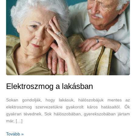
Elektroszmog a lakásban
Sokan gondolják, hogy lakásuk, hálószobájuk mentes az
elektroszmog szervezetükre gyakorolt káros hatásaitól. Ők
gyakran tévednek. Sok hálószobában, gyerekszobában jártam
már, […]
Elektroszmog
Tovább »