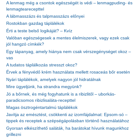
A lenmag még a csontok egészségét is védi – lenmagpuding- és
lenmagtearecepttel
A lábmasszázs és talpmasszázs előnyei
Rostokban gazdag táplálékok
Érti a teste belső logikáját? – Kvíz
Valóban egészségesek a mentes élelmiszerek, vagy ezek csak
jól hangzó címkék?
Egy tápanyag, amely hiánya nem csak vérszegénységet okoz –
vas
A tudatos táplálkozás stresszt okoz?
Érvek a fényvédő krém használata mellett rosaceás bőr esetén
Nyári táplálékok, amelyek nagyon jól hidratálnak
Mire ügyeljünk, ha strandra megyünk?
Jó a bőrnek, és még fogyhatunk is a ribizlitől – uborkás-
paradicsomos ribizlisaláta-recepttel
Magas ösztrogéntartalmú táplálékok
Javítja az emésztést, csökkenti az izomfájdalmat: Epsom-só –
tippek és receptek a szépségápolásban történő használatához
Gyorsan elkészíthető saláták, ha barátokat hívunk magunkhoz
grillezni