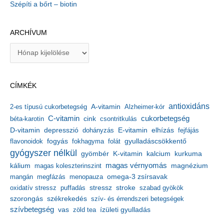
Szépíti a bőrt – biotin
ARCHÍVUM
A
r
c
h
CÍMKÉK
í
v
antioxidáns
A-vitamin
2-es típusú cukorbetegség
Alzheimer-kór
u
m
C-vitamin
cukorbetegség
béta-karotin
cink
csontritkulás
depresszió
E-vitamin
D-vitamin
dohányzás
elhízás
fejfájás
gyulladáscsökkentő
flavonoidok
fogyás
fokhagyma
folát
gyógyszer nélkül
kalcium
gyömbér
K-vitamin
kurkuma
kálium
magas vérnyomás
magnézium
magas koleszterinszint
mangán
megfázás
menopauza
omega-3 zsírsavak
stressz
stroke
oxidatív stressz
puffadás
szabad gyökök
szorongás
székrekedés
szív- és érrendszeri betegségek
szívbetegség
ízületi gyulladás
vas
zöld tea