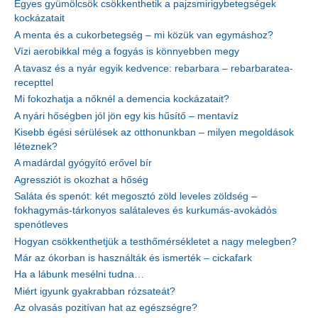
Egyes gyümölcsök csökkenthetik a pajzsmirigybetegségek
kockázatait
A menta és a cukorbetegség – mi közük van egymáshoz?
Vízi aerobikkal még a fogyás is könnyebben megy
A tavasz és a nyár egyik kedvence: rebarbara – rebarbaratea-
recepttel
Mi fokozhatja a nőknél a demencia kockázatait?
A nyári hőségben jól jön egy kis hűsítő – mentavíz
Kisebb égési sérülések az otthonunkban – milyen megoldások
léteznek?
A madárdal gyógyító erővel bír
Agressziót is okozhat a hőség
Saláta és spenót: két megosztó zöld leveles zöldség –
fokhagymás-tárkonyos salátaleves és kurkumás-avokádós
spenótleves
Hogyan csökkenthetjük a testhőmérsékletet a nagy melegben?
Már az ókorban is használták és ismerték – cickafark
Ha a lábunk mesélni tudna…
Miért igyunk gyakrabban rózsateát?
Az olvasás pozitívan hat az egészségre?