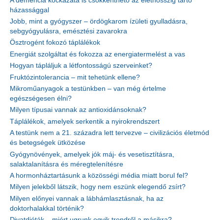
A demencia kockázata is csökkenthető az élethosszig tartó
házassággal
Jobb, mint a gyógyszer – ördögkarom ízületi gyulladásra,
sebgyógyulásra, emésztési zavarokra
Ösztrogént fokozó táplálékok
Energiát szolgáltat és fokozza az energiatermelést a vas
Hogyan tápláljuk a létfontosságú szerveinket?
Fruktózintolerancia – mit tehetünk ellene?
Mikroműanyagok a testünkben – van még értelme
egészségesen élni?
Milyen típusai vannak az antioxidánsoknak?
Táplálékok, amelyek serkentik a nyirokrendszert
A testünk nem a 21. századra lett tervezve – civilizációs életmód
és betegségek ütközése
Gyógynövények, amelyek jók máj- és vesetisztításra,
salaktalanításra és méregtelenítésre
A hormonháztartásunk a közösségi média miatt borul fel?
Milyen jelekből látszik, hogy nem eszünk elegendő zsírt?
Milyen előnyei vannak a lábhámlasztásnak, ha az
doktorhalakkal történik?
Divatdiéták – miért ugrunk egyik trendről a másikra?