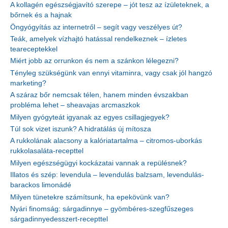
A kollagén egészségjavító szerepe – jót tesz az ízületeknek, a
bőrnek és a hajnak
Öngyógyítás az internetről – segít vagy veszélyes út?
Teák, amelyek vízhajtó hatással rendelkeznek – ízletes
teareceptekkel
Miért jobb az orrunkon és nem a szánkon lélegezni?
Tényleg szükségünk van ennyi vitaminra, vagy csak jól hangzó
marketing?
A száraz bőr nemcsak télen, hanem minden évszakban
probléma lehet – sheavajas arcmaszkok
Milyen gyógyteát igyanak az egyes csillagjegyek?
Túl sok vizet iszunk? A hidratálás új mítosza
A rukkolának alacsony a kalóriatartalma – citromos-uborkás
rukkolasaláta-recepttel
Milyen egészségügyi kockázatai vannak a repülésnek?
Illatos és szép: levendula – levendulás balzsam, levendulás-
barackos limonádé
Milyen tünetekre számítsunk, ha epekövünk van?
Nyári finomság: sárgadinnye – gyömbéres-szegfűszeges
sárgadinnyedesszert-recepttel