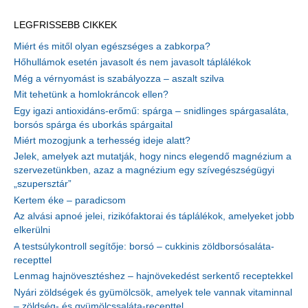
LEGFRISSEBB CIKKEK
Miért és mitől olyan egészséges a zabkorpa?
Hőhullámok esetén javasolt és nem javasolt táplálékok
Még a vérnyomást is szabályozza – aszalt szilva
Mit tehetünk a homlokráncok ellen?
Egy igazi antioxidáns-erőmű: spárga – snidlinges spárgasaláta,
borsós spárga és uborkás spárgaital
Miért mozogjunk a terhesség ideje alatt?
Jelek, amelyek azt mutatják, hogy nincs elegendő magnézium a
szervezetünkben, azaz a magnézium egy szívegészségügyi
„szupersztár”
Kertem éke – paradicsom
Az alvási apnoé jelei, rizikófaktorai és táplálékok, amelyeket jobb
elkerülni
A testsúlykontroll segítője: borsó – cukkinis zöldborsósaláta-
recepttel
Lenmag hajnövesztéshez – hajnövekedést serkentő receptekkel
Nyári zöldségek és gyümölcsök, amelyek tele vannak vitaminnal
– zöldség- és gyümölcssaláta-recepttel