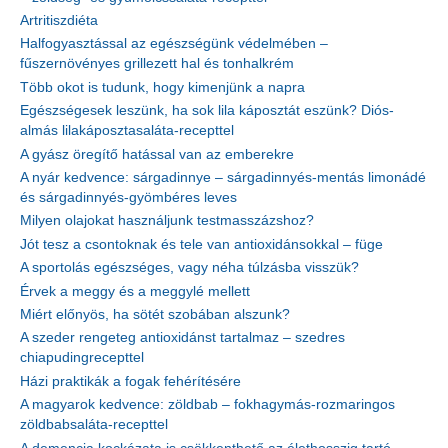
Artritiszdiéta
Halfogyasztással az egészségünk védelmében –
fűszernövényes grillezett hal és tonhalkrém
Több okot is tudunk, hogy kimenjünk a napra
Egészségesek leszünk, ha sok lila káposztát eszünk? Diós-
almás lilakáposztasaláta-recepttel
A gyász öregítő hatással van az emberekre
A nyár kedvence: sárgadinnye – sárgadinnyés-mentás limonádé
és sárgadinnyés-gyömbéres leves
Milyen olajokat használjunk testmasszázshoz?
Jót tesz a csontoknak és tele van antioxidánsokkal – füge
A sportolás egészséges, vagy néha túlzásba visszük?
Érvek a meggy és a meggylé mellett
Miért előnyös, ha sötét szobában alszunk?
A szeder rengeteg antioxidánst tartalmaz – szedres
chiapudingrecepttel
Házi praktikák a fogak fehérítésére
A magyarok kedvence: zöldbab – fokhagymás-rozmaringos
zöldbabsaláta-recepttel