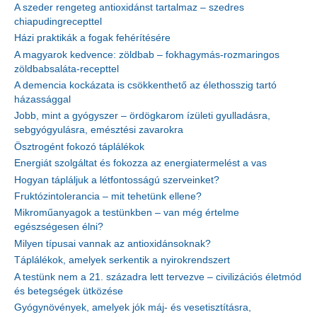
A szeder rengeteg antioxidánst tartalmaz – szedres
chiapudingrecepttel
Házi praktikák a fogak fehérítésére
A magyarok kedvence: zöldbab – fokhagymás-rozmaringos
zöldbabsaláta-recepttel
A demencia kockázata is csökkenthető az élethosszig tartó
házassággal
Jobb, mint a gyógyszer – ördögkarom ízületi gyulladásra,
sebgyógyulásra, emésztési zavarokra
Ösztrogént fokozó táplálékok
Energiát szolgáltat és fokozza az energiatermelést a vas
Hogyan tápláljuk a létfontosságú szerveinket?
Fruktózintolerancia – mit tehetünk ellene?
Mikroműanyagok a testünkben – van még értelme
egészségesen élni?
Milyen típusai vannak az antioxidánsoknak?
Táplálékok, amelyek serkentik a nyirokrendszert
A testünk nem a 21. századra lett tervezve – civilizációs életmód
és betegségek ütközése
Gyógynövények, amelyek jók máj- és vesetisztításra,