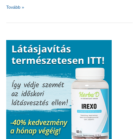
A
Tovább »
koriander
gyógyító
ereje