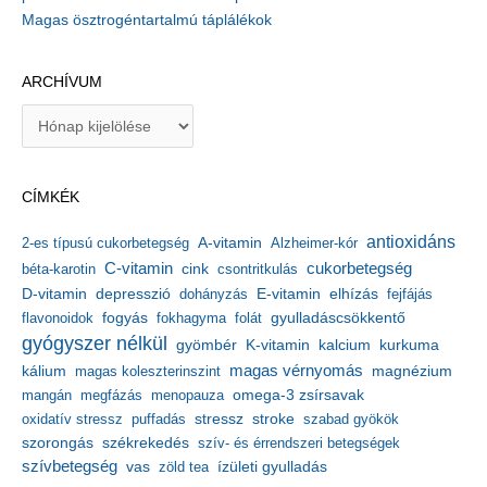
Magas ösztrogéntartalmú táplálékok
ARCHÍVUM
A
r
c
h
CÍMKÉK
í
v
antioxidáns
A-vitamin
2-es típusú cukorbetegség
Alzheimer-kór
u
m
C-vitamin
cukorbetegség
béta-karotin
cink
csontritkulás
depresszió
E-vitamin
D-vitamin
dohányzás
elhízás
fejfájás
gyulladáscsökkentő
flavonoidok
fogyás
fokhagyma
folát
gyógyszer nélkül
kalcium
gyömbér
K-vitamin
kurkuma
kálium
magas vérnyomás
magnézium
magas koleszterinszint
mangán
megfázás
menopauza
omega-3 zsírsavak
stressz
stroke
oxidatív stressz
puffadás
szabad gyökök
szorongás
székrekedés
szív- és érrendszeri betegségek
szívbetegség
ízületi gyulladás
vas
zöld tea