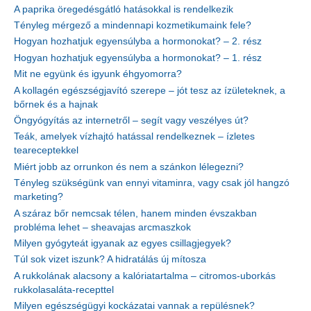
A paprika öregedésgátló hatásokkal is rendelkezik
Tényleg mérgező a mindennapi kozmetikumaink fele?
Hogyan hozhatjuk egyensúlyba a hormonokat? – 2. rész
Hogyan hozhatjuk egyensúlyba a hormonokat? – 1. rész
Mit ne együnk és igyunk éhgyomorra?
A kollagén egészségjavító szerepe – jót tesz az ízületeknek, a
bőrnek és a hajnak
Öngyógyítás az internetről – segít vagy veszélyes út?
Teák, amelyek vízhajtó hatással rendelkeznek – ízletes
teareceptekkel
Miért jobb az orrunkon és nem a szánkon lélegezni?
Tényleg szükségünk van ennyi vitaminra, vagy csak jól hangzó
marketing?
A száraz bőr nemcsak télen, hanem minden évszakban
probléma lehet – sheavajas arcmaszkok
Milyen gyógyteát igyanak az egyes csillagjegyek?
Túl sok vizet iszunk? A hidratálás új mítosza
A rukkolának alacsony a kalóriatartalma – citromos-uborkás
rukkolasaláta-recepttel
Milyen egészségügyi kockázatai vannak a repülésnek?