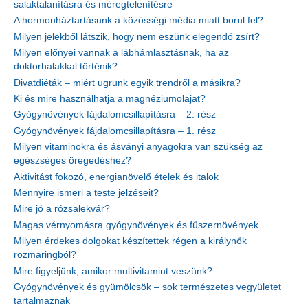
salaktalanításra és méregtelenítésre
A hormonháztartásunk a közösségi média miatt borul fel?
Milyen jelekből látszik, hogy nem eszünk elegendő zsírt?
Milyen előnyei vannak a lábhámlasztásnak, ha az
doktorhalakkal történik?
Divatdiéták – miért ugrunk egyik trendről a másikra?
Ki és mire használhatja a magnéziumolajat?
Gyógynövények fájdalomcsillapításra – 2. rész
Gyógynövények fájdalomcsillapításra – 1. rész
Milyen vitaminokra és ásványi anyagokra van szükség az
egészséges öregedéshez?
Aktivitást fokozó, energianövelő ételek és italok
Mennyire ismeri a teste jelzéseit?
Mire jó a rózsalekvár?
Magas vérnyomásra gyógynövények és fűszernövények
Milyen érdekes dolgokat készítettek régen a királynők
rozmaringból?
Mire figyeljünk, amikor multivitamint veszünk?
Gyógynövények és gyümölcsök – sok természetes vegyületet
tartalmaznak