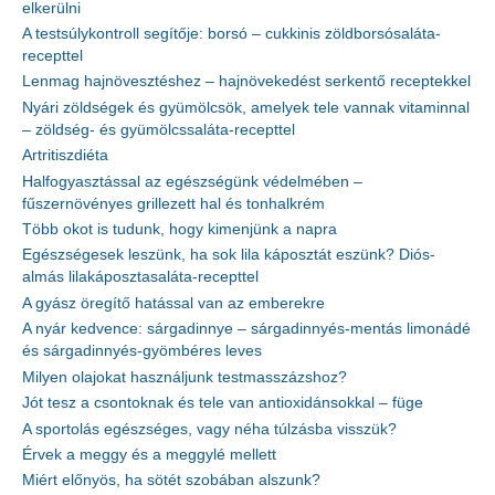
elkerülni
A testsúlykontroll segítője: borsó – cukkinis zöldborsósaláta-
recepttel
Lenmag hajnövesztéshez – hajnövekedést serkentő receptekkel
Nyári zöldségek és gyümölcsök, amelyek tele vannak vitaminnal
– zöldség- és gyümölcssaláta-recepttel
Artritiszdiéta
Halfogyasztással az egészségünk védelmében –
fűszernövényes grillezett hal és tonhalkrém
Több okot is tudunk, hogy kimenjünk a napra
Egészségesek leszünk, ha sok lila káposztát eszünk? Diós-
almás lilakáposztasaláta-recepttel
A gyász öregítő hatással van az emberekre
A nyár kedvence: sárgadinnye – sárgadinnyés-mentás limonádé
és sárgadinnyés-gyömbéres leves
Milyen olajokat használjunk testmasszázshoz?
Jót tesz a csontoknak és tele van antioxidánsokkal – füge
A sportolás egészséges, vagy néha túlzásba visszük?
Érvek a meggy és a meggylé mellett
Miért előnyös, ha sötét szobában alszunk?