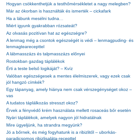
Hogyan csökkenthetjük a testhőmérsékletet a nagy melegben?
Már az ókorban is használták és ismerték – cickafark
Ha a lábunk mesélni tudna…
Miért igyunk gyakrabban rózsateát?
Az olvasás pozitívan hat az egészségre?
A lenmag még a csontok egészségét is védi – lenmagpuding- és
lenmagtearecepttel
A lábmasszázs és talpmasszázs előnyei
Rostokban gazdag táplálékok
Érti a teste belső logikáját? – Kvíz
Valóban egészségesek a mentes élelmiszerek, vagy ezek csak
jól hangzó címkék?
Egy tápanyag, amely hiánya nem csak vérszegénységet okoz –
vas
A tudatos táplálkozás stresszt okoz?
Érvek a fényvédő krém használata mellett rosaceás bőr esetén
Nyári táplálékok, amelyek nagyon jól hidratálnak
Mire ügyeljünk, ha strandra megyünk?
Jó a bőrnek, és még fogyhatunk is a ribizlitől – uborkás-
paradicsomos ribizlisaláta-recepttel