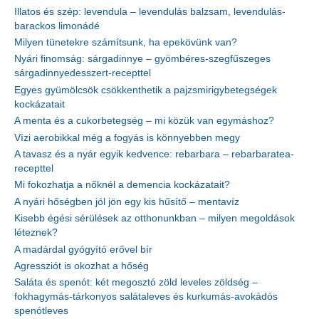
Illatos és szép: levendula – levendulás balzsam, levendulás-
barackos limonádé
Milyen tünetekre számítsunk, ha epekövünk van?
Nyári finomság: sárgadinnye – gyömbéres-szegfűszeges
sárgadinnyedesszert-recepttel
Egyes gyümölcsök csökkenthetik a pajzsmirigybetegségek
kockázatait
A menta és a cukorbetegség – mi közük van egymáshoz?
Vízi aerobikkal még a fogyás is könnyebben megy
A tavasz és a nyár egyik kedvence: rebarbara – rebarbaratea-
recepttel
Mi fokozhatja a nőknél a demencia kockázatait?
A nyári hőségben jól jön egy kis hűsítő – mentavíz
Kisebb égési sérülések az otthonunkban – milyen megoldások
léteznek?
A madárdal gyógyító erővel bír
Agressziót is okozhat a hőség
Saláta és spenót: két megosztó zöld leveles zöldség –
fokhagymás-tárkonyos salátaleves és kurkumás-avokádós
spenótleves