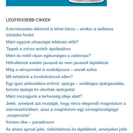
LEGFRISSEBB CIKKEK
A természetes életmód is lehet káros – amikor a wellness
túlzásba fordul
Miért együnk olívaolajat lefekvés előtt?
Tippek a zsíros arcbőr ápolásához
Miért és mitől olyan egészséges a zabkorpa?
Hőhullámok esetén javasolt és nem javasolt táplálékok
Még a vérnyomást is szabályozza – aszalt szilva
Mit tehetünk a homlokráncok ellen?
Egy igazi antioxidáns-erőmű: spárga – snidlinges spárgasaláta,
borsós spárga és uborkás spárgaital
Miért mozogjunk a terhesség ideje alatt?
Jelek, amelyek azt mutatják, hogy nincs elegendő magnézium a
szervezetünkben, azaz a magnézium egy szívegészségügyi
„szupersztár”
Kertem éke – paradicsom
Az alvási apnoé jelei, rizikófaktorai és táplálékok, amelyeket jobb