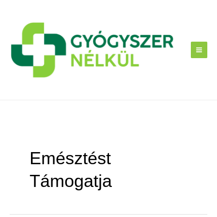
Skip
to
content
Emésztést
Támogatja