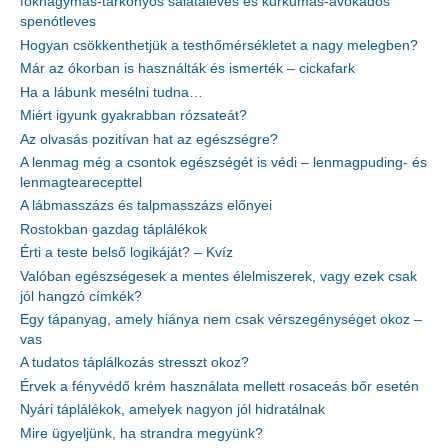
fokhagymás-tárkonyos salátaleves és kurkumás-avokádós
spenótleves
Hogyan csökkenthetjük a testhőmérsékletet a nagy melegben?
Már az ókorban is használták és ismerték – cickafark
Ha a lábunk mesélni tudna…
Miért igyunk gyakrabban rózsateát?
Az olvasás pozitívan hat az egészségre?
A lenmag még a csontok egészségét is védi – lenmagpuding- és
lenmagtearecepttel
A lábmasszázs és talpmasszázs előnyei
Rostokban gazdag táplálékok
Érti a teste belső logikáját? – Kvíz
Valóban egészségesek a mentes élelmiszerek, vagy ezek csak
jól hangzó címkék?
Egy tápanyag, amely hiánya nem csak vérszegénységet okoz –
vas
A tudatos táplálkozás stresszt okoz?
Érvek a fényvédő krém használata mellett rosaceás bőr esetén
Nyári táplálékok, amelyek nagyon jól hidratálnak
Mire ügyeljünk, ha strandra megyünk?