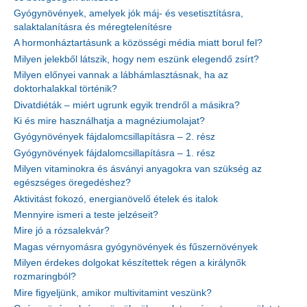
Gyógynövények, amelyek jók máj- és vesetisztításra,
salaktalanításra és méregtelenítésre
A hormonháztartásunk a közösségi média miatt borul fel?
Milyen jelekből látszik, hogy nem eszünk elegendő zsírt?
Milyen előnyei vannak a lábhámlasztásnak, ha az
doktorhalakkal történik?
Divatdiéták – miért ugrunk egyik trendről a másikra?
Ki és mire használhatja a magnéziumolajat?
Gyógynövények fájdalomcsillapításra – 2. rész
Gyógynövények fájdalomcsillapításra – 1. rész
Milyen vitaminokra és ásványi anyagokra van szükség az
egészséges öregedéshez?
Aktivitást fokozó, energianövelő ételek és italok
Mennyire ismeri a teste jelzéseit?
Mire jó a rózsalekvár?
Magas vérnyomásra gyógynövények és fűszernövények
Milyen érdekes dolgokat készítettek régen a királynők
rozmaringból?
Mire figyeljünk, amikor multivitamint veszünk?