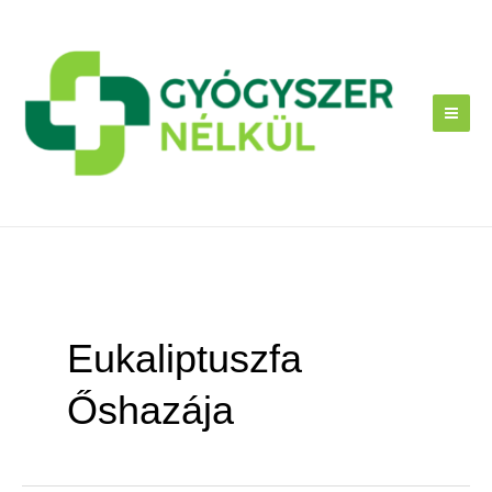
Skip
to
content
Eukaliptuszfa
Őshazája