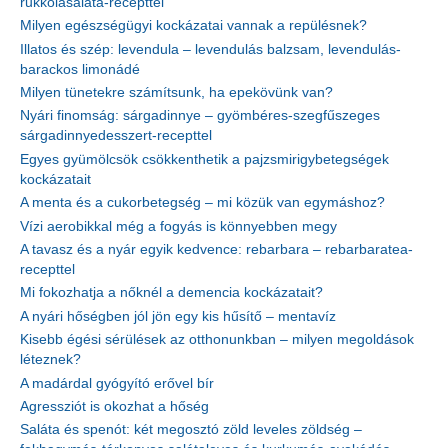
rukkolasaláta-recepttel
Milyen egészségügyi kockázatai vannak a repülésnek?
Illatos és szép: levendula – levendulás balzsam, levendulás-
barackos limonádé
Milyen tünetekre számítsunk, ha epekövünk van?
Nyári finomság: sárgadinnye – gyömbéres-szegfűszeges
sárgadinnyedesszert-recepttel
Egyes gyümölcsök csökkenthetik a pajzsmirigybetegségek
kockázatait
A menta és a cukorbetegség – mi közük van egymáshoz?
Vízi aerobikkal még a fogyás is könnyebben megy
A tavasz és a nyár egyik kedvence: rebarbara – rebarbaratea-
recepttel
Mi fokozhatja a nőknél a demencia kockázatait?
A nyári hőségben jól jön egy kis hűsítő – mentavíz
Kisebb égési sérülések az otthonunkban – milyen megoldások
léteznek?
A madárdal gyógyító erővel bír
Agressziót is okozhat a hőség
Saláta és spenót: két megosztó zöld leveles zöldség –