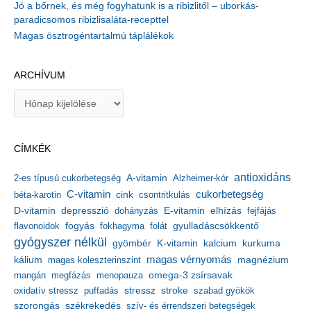
Jó a bőrnek, és még fogyhatunk is a ribizlitől – uborkás-
paradicsomos ribizlisaláta-recepttel
Magas ösztrogéntartalmú táplálékok
ARCHÍVUM
A
r
c
h
CÍMKÉK
í
v
antioxidáns
A-vitamin
2-es típusú cukorbetegség
Alzheimer-kór
u
m
C-vitamin
cukorbetegség
béta-karotin
cink
csontritkulás
depresszió
E-vitamin
D-vitamin
dohányzás
elhízás
fejfájás
gyulladáscsökkentő
flavonoidok
fogyás
fokhagyma
folát
gyógyszer nélkül
kalcium
gyömbér
K-vitamin
kurkuma
kálium
magas vérnyomás
magnézium
magas koleszterinszint
mangán
megfázás
menopauza
omega-3 zsírsavak
stressz
stroke
oxidatív stressz
puffadás
szabad gyökök
szorongás
székrekedés
szív- és érrendszeri betegségek