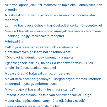
Az alvási apnoé jelei, rizikófaktorai és táplálékok, amelyeket jobb
elkerülni
A testsúlykontroll segítője: borsó – cukkinis zöldborsósaláta-
recepttel
Lenmag hajnövesztéshez – hajnövekedést serkentő receptekkel
Nyári zöldségek és gyümölcsök, amelyek tele vannak vitaminnal
– zöldség- és gyümölcssaláta-recepttel
Artritiszdiéta
Halfogyasztással az egészségünk védelmében –
fűszernövényes grillezett hal és tonhalkrém
Több okot is tudunk, hogy kimenjünk a napra
Egészségesek leszünk, ha sok lila káposztát eszünk? Diós-
almás lilakáposztasaláta-recepttel
A gyász öregítő hatással van az emberekre
A nyár kedvence: sárgadinnye – sárgadinnyés-mentás limonádé
és sárgadinnyés-gyömbéres leves
Milyen olajokat használjunk testmasszázshoz?
Jót tesz a csontoknak és tele van antioxidánsokkal – füge
A sportolás egészséges, vagy néha túlzásba visszük?
Érvek a meggy és a meggylé mellett