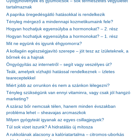
Gyógynövények és gyümölcsök – sok természetes vegyületet
tartalmaznak
A paprika öregedésgátló hatásokkal is rendelkezik
Tényleg mérgező a mindennapi kozmetikumaink fele?
Hogyan hozhatjuk egyensúlyba a hormonokat? – 2. rész
Hogyan hozhatjuk egyensúlyba a hormonokat? – 1. rész
Mit ne együnk és igyunk éhgyomorra?
A kollagén egészségjavító szerepe – jót tesz az ízületeknek, a
bőrnek és a hajnak
Öngyógyítás az internetről – segít vagy veszélyes út?
Teák, amelyek vízhajtó hatással rendelkeznek – ízletes
teareceptekkel
Miért jobb az orrunkon és nem a szánkon lélegezni?
Tényleg szükségünk van ennyi vitaminra, vagy csak jól hangzó
marketing?
A száraz bőr nemcsak télen, hanem minden évszakban
probléma lehet – sheavajas arcmaszkok
Milyen gyógyteát igyanak az egyes csillagjegyek?
Túl sok vizet iszunk? A hidratálás új mítosza
A rukkolának alacsony a kalóriatartalma – citromos-uborkás