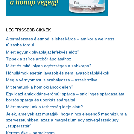
LEGFRISSEBB CIKKEK
A természetes életmód is lehet káros – amikor a wellness
túlzásba fordul
Miért együnk olívaolajat lefekvés előtt?
Tippek a zsíros arcbőr ápolásához
Miért és mitől olyan egészséges a zabkorpa?
Hőhullámok esetén javasolt és nem javasolt táplálékok
Még a vérnyomást is szabályozza – aszalt szilva
Mit tehetünk a homlokráncok ellen?
Egy igazi antioxidáns-erőmű: spárga – snidlinges spárgasaláta,
borsós spárga és uborkás spárgaital
Miért mozogjunk a terhesség ideje alatt?
Jelek, amelyek azt mutatják, hogy nincs elegendő magnézium a
szervezetünkben, azaz a magnézium egy szívegészségügyi
„szupersztár”
Kertem éke – paradicsom