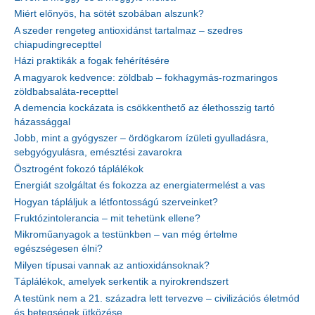
Miért előnyös, ha sötét szobában alszunk?
A szeder rengeteg antioxidánst tartalmaz – szedres
chiapudingrecepttel
Házi praktikák a fogak fehérítésére
A magyarok kedvence: zöldbab – fokhagymás-rozmaringos
zöldbabsaláta-recepttel
A demencia kockázata is csökkenthető az élethosszig tartó
házassággal
Jobb, mint a gyógyszer – ördögkarom ízületi gyulladásra,
sebgyógyulásra, emésztési zavarokra
Ösztrogént fokozó táplálékok
Energiát szolgáltat és fokozza az energiatermelést a vas
Hogyan tápláljuk a létfontosságú szerveinket?
Fruktózintolerancia – mit tehetünk ellene?
Mikroműanyagok a testünkben – van még értelme
egészségesen élni?
Milyen típusai vannak az antioxidánsoknak?
Táplálékok, amelyek serkentik a nyirokrendszert
A testünk nem a 21. századra lett tervezve – civilizációs életmód
és betegségek ütközése