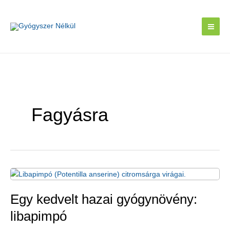
Skip
to
content
Fagyásra
Egy kedvelt hazai gyógynövény:
libapimpó