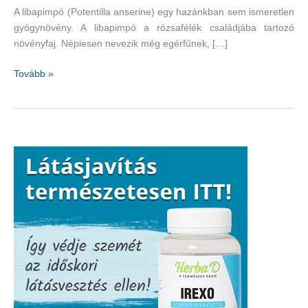
A libapimpó (Potentilla anserine) egy hazánkban sem ismeretlen
gyógynövény. A libapimpó a rózsafélék családjába tartozó
növényfaj. Népiesen nevezik még egérfűnek, […]
Egy
Tovább »
kedvelt
hazai
gyógynövény:
libapimpó