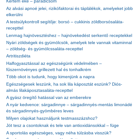
Kertem éke – paradicsom
Az alvási apnoé jelei, rizikófaktorai és táplálékok, amelyeket jobb
elkerülni
A testsúlykontroll segítője: borsó – cukkinis zöldborsósaláta-
recepttel
Lenmag hajnövesztéshez – hajnövekedést serkentő receptekkel
Nyári zöldségek és gyümölcsök, amelyek tele vannak vitaminnal
– zöldség- és gyümölcssaláta-recepttel
Artritiszdiéta
Halfogyasztással az egészségünk védelmében –
fűszernövényes grillezett hal és tonhalkrém
Több okot is tudunk, hogy kimenjünk a napra
Egészségesek leszünk, ha sok lila káposztát eszünk? Diós-
almás lilakáposztasaláta-recepttel
A gyász öregítő hatással van az emberekre
A nyár kedvence: sárgadinnye – sárgadinnyés-mentás limonádé
és sárgadinnyés-gyömbéres leves
Milyen olajokat használjunk testmasszázshoz?
Jót tesz a csontoknak és tele van antioxidánsokkal – füge
A sportolás egészséges, vagy néha túlzásba visszük?