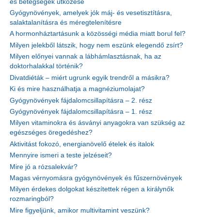
és betegségek ütközése
Gyógynövények, amelyek jók máj- és vesetisztításra,
salaktalanításra és méregtelenítésre
A hormonháztartásunk a közösségi média miatt borul fel?
Milyen jelekből látszik, hogy nem eszünk elegendő zsírt?
Milyen előnyei vannak a lábhámlasztásnak, ha az
doktorhalakkal történik?
Divatdiéták – miért ugrunk egyik trendről a másikra?
Ki és mire használhatja a magnéziumolajat?
Gyógynövények fájdalomcsillapításra – 2. rész
Gyógynövények fájdalomcsillapításra – 1. rész
Milyen vitaminokra és ásványi anyagokra van szükség az
egészséges öregedéshez?
Aktivitást fokozó, energianövelő ételek és italok
Mennyire ismeri a teste jelzéseit?
Mire jó a rózsalekvár?
Magas vérnyomásra gyógynövények és fűszernövények
Milyen érdekes dolgokat készítettek régen a királynők
rozmaringból?
Mire figyeljünk, amikor multivitamint veszünk?