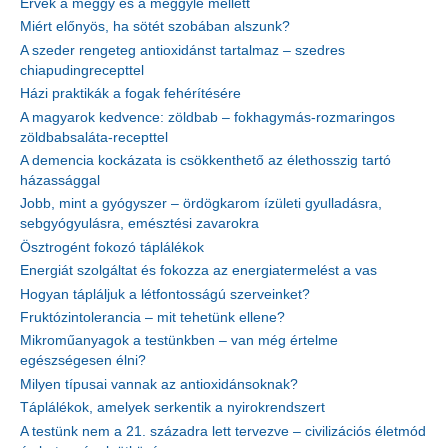
Érvek a meggy és a meggylé mellett
Miért előnyös, ha sötét szobában alszunk?
A szeder rengeteg antioxidánst tartalmaz – szedres
chiapudingrecepttel
Házi praktikák a fogak fehérítésére
A magyarok kedvence: zöldbab – fokhagymás-rozmaringos
zöldbabsaláta-recepttel
A demencia kockázata is csökkenthető az élethosszig tartó
házassággal
Jobb, mint a gyógyszer – ördögkarom ízületi gyulladásra,
sebgyógyulásra, emésztési zavarokra
Ösztrogént fokozó táplálékok
Energiát szolgáltat és fokozza az energiatermelést a vas
Hogyan tápláljuk a létfontosságú szerveinket?
Fruktózintolerancia – mit tehetünk ellene?
Mikroműanyagok a testünkben – van még értelme
egészségesen élni?
Milyen típusai vannak az antioxidánsoknak?
Táplálékok, amelyek serkentik a nyirokrendszert
A testünk nem a 21. századra lett tervezve – civilizációs életmód