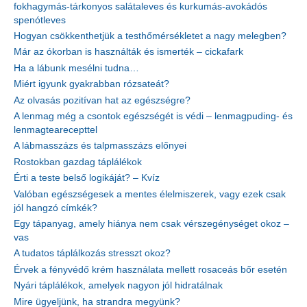
fokhagymás-tárkonyos salátaleves és kurkumás-avokádós
spenótleves
Hogyan csökkenthetjük a testhőmérsékletet a nagy melegben?
Már az ókorban is használták és ismerték – cickafark
Ha a lábunk mesélni tudna…
Miért igyunk gyakrabban rózsateát?
Az olvasás pozitívan hat az egészségre?
A lenmag még a csontok egészségét is védi – lenmagpuding- és
lenmagtearecepttel
A lábmasszázs és talpmasszázs előnyei
Rostokban gazdag táplálékok
Érti a teste belső logikáját? – Kvíz
Valóban egészségesek a mentes élelmiszerek, vagy ezek csak
jól hangzó címkék?
Egy tápanyag, amely hiánya nem csak vérszegénységet okoz –
vas
A tudatos táplálkozás stresszt okoz?
Érvek a fényvédő krém használata mellett rosaceás bőr esetén
Nyári táplálékok, amelyek nagyon jól hidratálnak
Mire ügyeljünk, ha strandra megyünk?