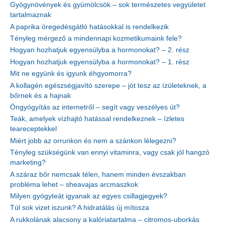
Gyógynövények és gyümölcsök – sok természetes vegyületet
tartalmaznak
A paprika öregedésgátló hatásokkal is rendelkezik
Tényleg mérgező a mindennapi kozmetikumaink fele?
Hogyan hozhatjuk egyensúlyba a hormonokat? – 2. rész
Hogyan hozhatjuk egyensúlyba a hormonokat? – 1. rész
Mit ne együnk és igyunk éhgyomorra?
A kollagén egészségjavító szerepe – jót tesz az ízületeknek, a
bőrnek és a hajnak
Öngyógyítás az internetről – segít vagy veszélyes út?
Teák, amelyek vízhajtó hatással rendelkeznek – ízletes
teareceptekkel
Miért jobb az orrunkon és nem a szánkon lélegezni?
Tényleg szükségünk van ennyi vitaminra, vagy csak jól hangzó
marketing?
A száraz bőr nemcsak télen, hanem minden évszakban
probléma lehet – sheavajas arcmaszkok
Milyen gyógyteát igyanak az egyes csillagjegyek?
Túl sok vizet iszunk? A hidratálás új mítosza
A rukkolának alacsony a kalóriatartalma – citromos-uborkás