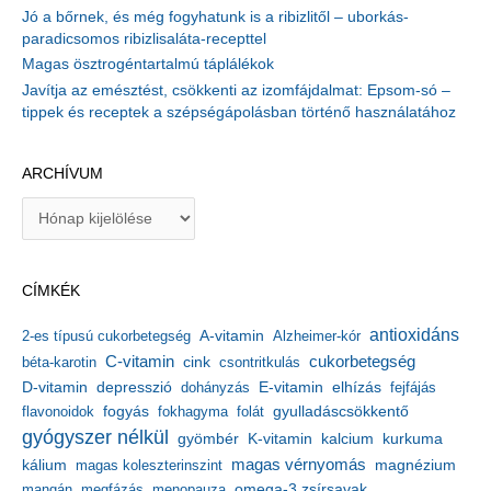
Jó a bőrnek, és még fogyhatunk is a ribizlitől – uborkás-
paradicsomos ribizlisaláta-recepttel
Magas ösztrogéntartalmú táplálékok
Javítja az emésztést, csökkenti az izomfájdalmat: Epsom-só –
tippek és receptek a szépségápolásban történő használatához
ARCHÍVUM
A
r
c
h
CÍMKÉK
í
v
antioxidáns
A-vitamin
2-es típusú cukorbetegség
Alzheimer-kór
u
m
C-vitamin
cukorbetegség
béta-karotin
cink
csontritkulás
depresszió
E-vitamin
D-vitamin
dohányzás
elhízás
fejfájás
gyulladáscsökkentő
flavonoidok
fogyás
fokhagyma
folát
gyógyszer nélkül
kalcium
gyömbér
K-vitamin
kurkuma
kálium
magas vérnyomás
magnézium
magas koleszterinszint
mangán
megfázás
menopauza
omega-3 zsírsavak