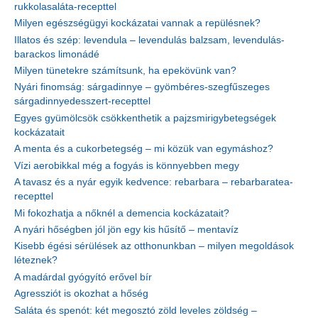
rukkolasaláta-recepttel
Milyen egészségügyi kockázatai vannak a repülésnek?
Illatos és szép: levendula – levendulás balzsam, levendulás-
barackos limonádé
Milyen tünetekre számítsunk, ha epekövünk van?
Nyári finomság: sárgadinnye – gyömbéres-szegfűszeges
sárgadinnyedesszert-recepttel
Egyes gyümölcsök csökkenthetik a pajzsmirigybetegségek
kockázatait
A menta és a cukorbetegség – mi közük van egymáshoz?
Vízi aerobikkal még a fogyás is könnyebben megy
A tavasz és a nyár egyik kedvence: rebarbara – rebarbaratea-
recepttel
Mi fokozhatja a nőknél a demencia kockázatait?
A nyári hőségben jól jön egy kis hűsítő – mentavíz
Kisebb égési sérülések az otthonunkban – milyen megoldások
léteznek?
A madárdal gyógyító erővel bír
Agressziót is okozhat a hőség
Saláta és spenót: két megosztó zöld leveles zöldség –