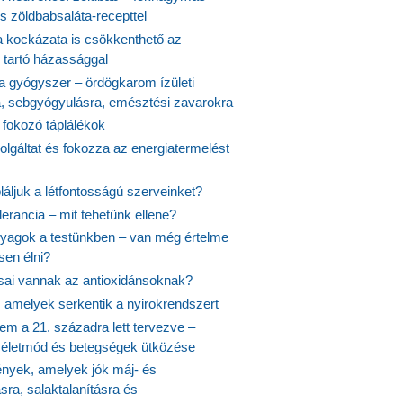
s zöldbabsaláta-recepttel
 kockázata is csökkenthető az
 tartó házassággal
 a gyógyszer – ördögkarom ízületi
a, sebgyógyulásra, emésztési zavarokra
 fokozó táplálékok
olgáltat és fokozza az energiatermelést
áljuk a létfontosságú szerveinket?
lerancia – mit tehetünk ellene?
agok a testünkben – van még értelme
en élni?
usai vannak az antioxidánsoknak?
, amelyek serkentik a nyirokrendszert
em a 21. századra lett tervezve –
ós életmód és betegségek ütközése
yek, amelyek jók máj- és
ásra, salaktalanításra és