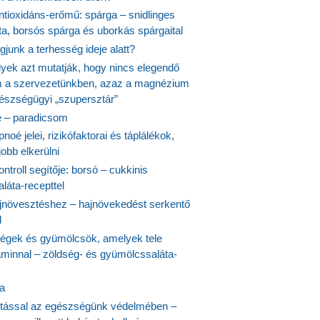
ntioxidáns-erőmű: spárga – snidlinges
ta, borsós spárga és uborkás spárgaital
junk a terhesség ideje alatt?
lyek azt mutatják, hogy nincs elegendő
 a szervezetünkben, azaz a magnézium
észségügyi „szupersztár”
 – paradicsom
noé jelei, rizikófaktorai és táplálékok,
obb elkerülni
ontroll segítője: borsó – cukkinis
láta-recepttel
növesztéshez – hajnövekedést serkentő
l
ségek és gyümölcsök, amelyek tele
aminnal – zöldség- és gyümölcssaláta-
ta
tással az egészségünk védelmében –