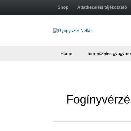
Skip
Shop
Adatkezelési tájékoztató
to
content
Home
Természetes gyógymó
Fogínyvérzé