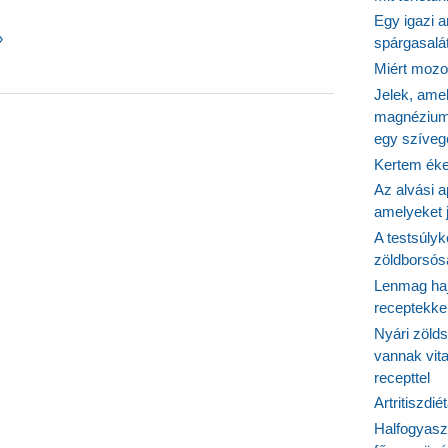
Egy igazi a
»
spárgasalá
Miért mozog
Jelek, ame
magnézium
ítője
egy szíveg
Kertem éke
er-
Az alvási ap
amelyeket j
A testsúlyk
zöldborsósa
Lenmag haj
receptekke
Nyári zöld
vannak vit
recepttel
Artritiszdié
Halfogyasz