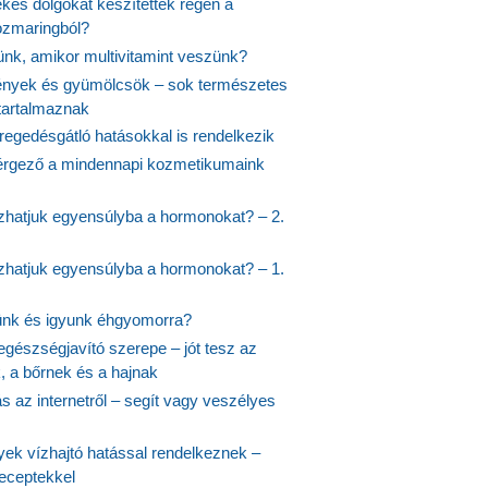
kes dolgokat készítettek régen a
rozmaringból?
jünk, amikor multivitamint veszünk?
nyek és gyümölcsök – sok természetes
 tartalmaznak
regedésgátló hatásokkal is rendelkezik
rgező a mindennapi kozmetikumaink
hatjuk egyensúlyba a hormonokat? – 2.
hatjuk egyensúlyba a hormonokat? – 1.
ünk és igyunk éhgyomorra?
egészségjavító szerepe – jót tesz az
, a bőrnek és a hajnak
 az internetről – segít vagy veszélyes
yek vízhajtó hatással rendelkeznek –
receptekkel