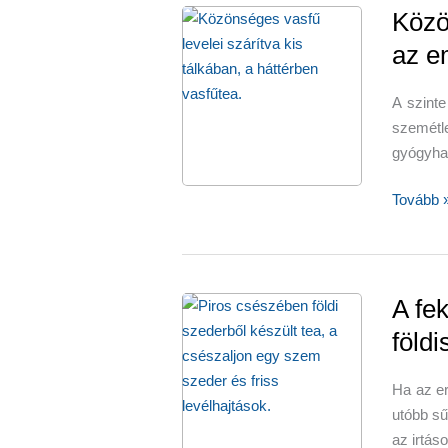
Közö
az e
A szinte
szemétle
gyógyhat
Közöns
Tovább 
vasfű
az
idegek
és
A fek
az
földi
emészté
szolgála
Ha az er
utóbb sű
az irtás