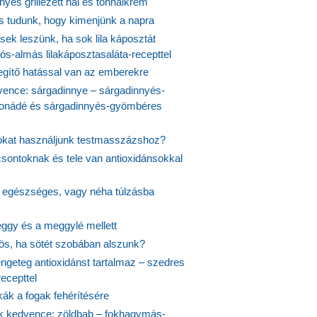
yes grillezett hal és tonhalkrém
is tudunk, hogy kimenjünk a napra
ek leszünk, ha sok lila káposztát
s-almás lilakáposztasaláta-recepttel
egítő hatással van az emberekre
vence: sárgadinnye – sárgadinnyés-
onádé és sárgadinnyés-gyömbéres
jokat használjunk testmasszázshoz?
csontoknak és tele van antioxidánsokkal
s egészséges, vagy néha túlzásba
ggy és a meggylé mellett
yös, ha sötét szobában alszunk?
ngeteg antioxidánst tartalmaz – szedres
ecepttel
kák a fogak fehérítésére
 kedvence: zöldbab – fokhagymás-