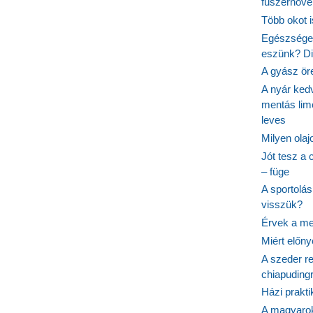
fűszernövén
Több okot 
Egészséges
eszünk? Dió
A gyász ör
A nyár ked
mentás lim
leves
Milyen ola
Jót tesz a 
– füge
A sportolá
visszük?
Érvek a me
Miért előn
A szeder re
chiapudingr
Házi prakti
A magyarok