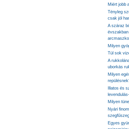
Miért jobb
Tényleg sz
csak jól h
A száraz b
évszakban 
arcmaszko
Milyen gyó
Túl sok viz
A rukkolána
uborkás ruk
Milyen egé
repülésnek
Illatos és 
levendulás
Milyen tün
Nyári fino
szegfűszeg
Egyes gyüm