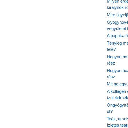
Milyen érde
királynők 
Mire figyel
Gyógynövé
vegyületet
A paprika ö
Tényleg mé
fele?
Hogyan hoz
rész
Hogyan hoz
rész
Mit ne egy
A kollagén 
ízületeknek
Öngyógyítás
út?
Teák, amel
ízletes tea