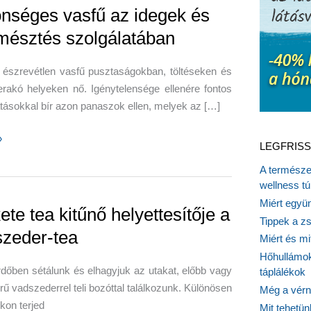
nséges vasfű az idegek és
mésztés szolgálatában
 észrevétlen vasfű pusztaságokban, töltéseken és
rakó helyeken nő. Igénytelensége ellenére fontos
ásokkal bír azon panaszok ellen, melyek az […]
éges
»
LEGFRISS
A természet
wellness tú
Miért együn
ete tea kitűnő helyettesítője a
Tippek a z
szeder-tea
Miért és m
s
Hőhullámok
tában
dőben sétálunk és elhagyjuk az utakat, előbb vagy
táplálékok
rű vadszederrel teli bozóttal találkozunk. Különösen
Még a vérn
okon terjed
Mit tehetü