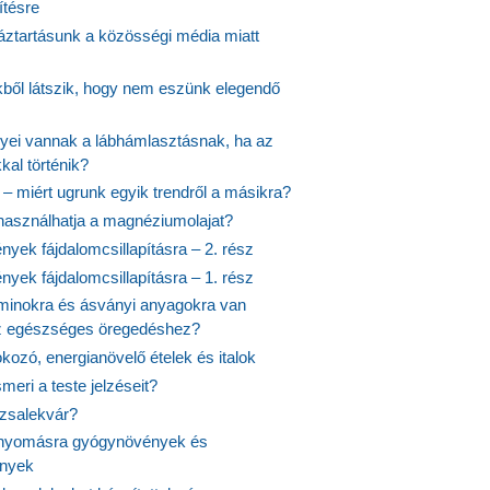
ítésre
ztartásunk a közösségi média miatt
ekből látszik, hogy nem eszünk elegendő
nyei vannak a lábhámlasztásnak, ha az
kal történik?
 – miért ugrunk egyik trendről a másikra?
 használhatja a magnéziumolajat?
yek fájdalomcsillapításra – 2. rész
yek fájdalomcsillapításra – 1. rész
aminokra és ásványi anyagokra van
z egészséges öregedéshez?
fokozó, energianövelő ételek és italok
meri a teste jelzéseit?
ózsalekvár?
nyomásra gyógynövények és
ények