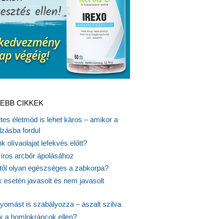
EBB CIKKEK
es életmód is lehet káros – amikor a
lzásba fordul
k olívaolajat lefekvés előtt?
síros arcbőr ápolásához
itől olyan egészséges a zabkorpa?
 esetén javasolt és nem javasolt
yomást is szabályozza – aszalt szilva
nk a homlokráncok ellen?