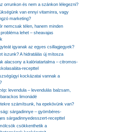
 az orrunkon és nem a szánkon lélegezni?
ükségünk van ennyi vitaminra, vagy
angzó marketing?
őr nemcsak télen, hanem minden
probléma lehet – sheavajas
k
gyteát igyanak az egyes csillagjegyek?
et iszunk? A hidratálás új mítosza
k alacsony a kalóriatartalma – citromos-
kolasaláta-recepttel
szségügyi kockázatai vannak a
?
szép: levendula – levendulás balzsam,
-barackos limonádé
etekre számítsunk, ha epekövünk van?
mság: sárgadinnye – gyömbéres-
es sárgadinnyedesszert-recepttel
ölcsök csökkenthetik a