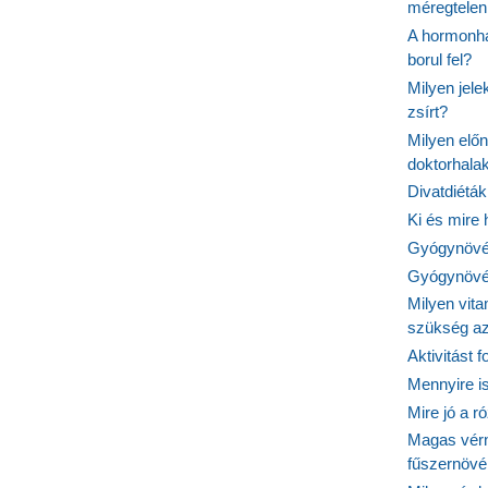
méregtelen
A hormonhá
borul fel?
Milyen jel
zsírt?
Milyen elő
doktorhalak
Divatdiéták
Ki és mire
Gyógynövén
Gyógynövén
Milyen vit
szükség a
Aktivitást 
Mennyire is
Mire jó a r
Magas vér
fűszernöv