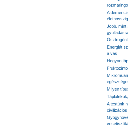
rozmaringo
A demencia
élethosszig
Jobb, mint
gyulladásr
Ösztrogént
Energiát sz
a vas
Hogyan tápl
Fruktózinto
Mikroműany
egészséges
Milyen típ
Táplálékok
A testünk n
civilizáci
Gyógynövén
vesetisztít