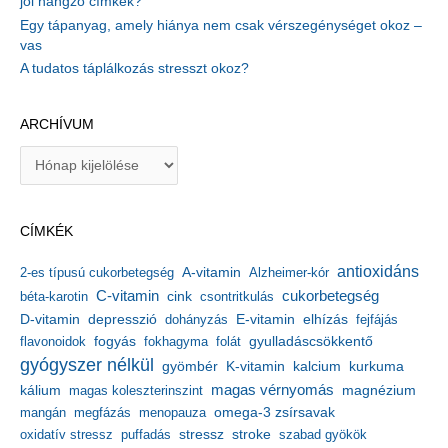
jól hangzó címkék?
Egy tápanyag, amely hiánya nem csak vérszegénységet okoz –
vas
A tudatos táplálkozás stresszt okoz?
ARCHÍVUM
A
r
c
h
CÍMKÉK
í
v
antioxidáns
A-vitamin
2-es típusú cukorbetegség
Alzheimer-kór
u
m
C-vitamin
cukorbetegség
béta-karotin
cink
csontritkulás
depresszió
E-vitamin
D-vitamin
dohányzás
elhízás
fejfájás
gyulladáscsökkentő
flavonoidok
fogyás
fokhagyma
folát
gyógyszer nélkül
kalcium
gyömbér
K-vitamin
kurkuma
kálium
magas vérnyomás
magnézium
magas koleszterinszint
mangán
megfázás
menopauza
omega-3 zsírsavak
stressz
stroke
oxidatív stressz
puffadás
szabad gyökök