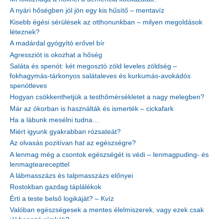
A nyári hőségben jól jön egy kis hűsítő – mentavíz
Kisebb égési sérülések az otthonunkban – milyen megoldások
léteznek?
A madárdal gyógyító erővel bír
Agressziót is okozhat a hőség
Saláta és spenót: két megosztó zöld leveles zöldség –
fokhagymás-tárkonyos salátaleves és kurkumás-avokádós
spenótleves
Hogyan csökkenthetjük a testhőmérsékletet a nagy melegben?
Már az ókorban is használták és ismerték – cickafark
Ha a lábunk mesélni tudna…
Miért igyunk gyakrabban rózsateát?
Az olvasás pozitívan hat az egészségre?
A lenmag még a csontok egészségét is védi – lenmagpuding- és
lenmagtearecepttel
A lábmasszázs és talpmasszázs előnyei
Rostokban gazdag táplálékok
Érti a teste belső logikáját? – Kvíz
Valóban egészségesek a mentes élelmiszerek, vagy ezek csak