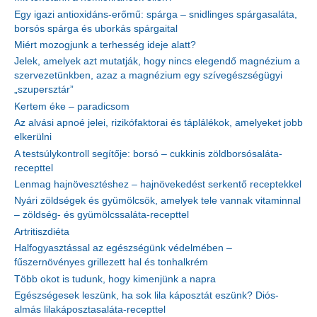
Egy igazi antioxidáns-erőmű: spárga – snidlinges spárgasaláta,
borsós spárga és uborkás spárgaital
Miért mozogjunk a terhesség ideje alatt?
Jelek, amelyek azt mutatják, hogy nincs elegendő magnézium a
szervezetünkben, azaz a magnézium egy szívegészségügyi
„szupersztár”
Kertem éke – paradicsom
Az alvási apnoé jelei, rizikófaktorai és táplálékok, amelyeket jobb
elkerülni
A testsúlykontroll segítője: borsó – cukkinis zöldborsósaláta-
recepttel
Lenmag hajnövesztéshez – hajnövekedést serkentő receptekkel
Nyári zöldségek és gyümölcsök, amelyek tele vannak vitaminnal
– zöldség- és gyümölcssaláta-recepttel
Artritiszdiéta
Halfogyasztással az egészségünk védelmében –
fűszernövényes grillezett hal és tonhalkrém
Több okot is tudunk, hogy kimenjünk a napra
Egészségesek leszünk, ha sok lila káposztát eszünk? Diós-
almás lilakáposztasaláta-recepttel