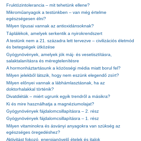
Fruktózintolerancia – mit tehetünk ellene?
Mikroműanyagok a testünkben – van még értelme
egészségesen élni?
Milyen típusai vannak az antioxidánsoknak?
Táplálékok, amelyek serkentik a nyirokrendszert
A testünk nem a 21. századra lett tervezve – civilizációs életmód
és betegségek ütközése
Gyógynövények, amelyek jók máj- és vesetisztításra,
salaktalanításra és méregtelenítésre
A hormonháztartásunk a közösségi média miatt borul fel?
Milyen jelekből látszik, hogy nem eszünk elegendő zsírt?
Milyen előnyei vannak a lábhámlasztásnak, ha az
doktorhalakkal történik?
Divatdiéták – miért ugrunk egyik trendről a másikra?
Ki és mire használhatja a magnéziumolajat?
Gyógynövények fájdalomcsillapításra – 2. rész
Gyógynövények fájdalomcsillapításra – 1. rész
Milyen vitaminokra és ásványi anyagokra van szükség az
egészséges öregedéshez?
Aktivitást fokozó, energianövelő ételek és italok