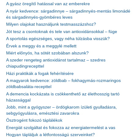
A gyász öregítő hatással van az emberekre
A nyár kedvence: sárgadinnye – sárgadinnyés-mentás limonádé
és sárgadinnyés-gyömbéres leves
Milyen olajokat használjunk testmasszázshoz?
Jót tesz a csontoknak és tele van antioxidánsokkal – füge
A sportolás egészséges, vagy néha túlzásba visszük?
Érvek a meggy és a meggylé mellett
Miért előnyös, ha sötét szobában alszunk?
A szeder rengeteg antioxidánst tartalmaz – szedres
chiapudingrecepttel
Házi praktikák a fogak fehérítésére
A magyarok kedvence: zöldbab – fokhagymás-rozmaringos
zöldbabsaláta-recepttel
A demencia kockázata is csökkenthető az élethosszig tartó
házassággal
Jobb, mint a gyógyszer – ördögkarom ízületi gyulladásra,
sebgyógyulásra, emésztési zavarokra
Ösztrogént fokozó táplálékok
Energiát szolgáltat és fokozza az energiatermelést a vas
Hogyan tápláljuk a létfontosságú szerveinket?