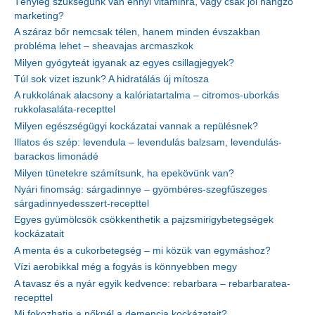
Tényleg szükségünk van ennyi vitaminra, vagy csak jól hangzó
marketing?
A száraz bőr nemcsak télen, hanem minden évszakban
probléma lehet – sheavajas arcmaszkok
Milyen gyógyteát igyanak az egyes csillagjegyek?
Túl sok vizet iszunk? A hidratálás új mítosza
A rukkolának alacsony a kalóriatartalma – citromos-uborkás
rukkolasaláta-recepttel
Milyen egészségügyi kockázatai vannak a repülésnek?
Illatos és szép: levendula – levendulás balzsam, levendulás-
barackos limonádé
Milyen tünetekre számítsunk, ha epekövünk van?
Nyári finomság: sárgadinnye – gyömbéres-szegfűszeges
sárgadinnyedesszert-recepttel
Egyes gyümölcsök csökkenthetik a pajzsmirigybetegségek
kockázatait
A menta és a cukorbetegség – mi közük van egymáshoz?
Vízi aerobikkal még a fogyás is könnyebben megy
A tavasz és a nyár egyik kedvence: rebarbara – rebarbaratea-
recepttel
Mi fokozhatja a nőknél a demencia kockázatait?