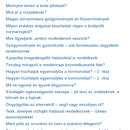
Mennyire ismeri a teste jelzéseit?
Mire jó a rózsalekvár?
Magas vérnyomásra gyógynövények és fűszernövények
Milyen érdekes dolgokat készítettek régen a királynők
rozmaringból?
Mire figyeljünk, amikor multivitamint veszünk?
Gyógynövények és gyümölcsök – sok természetes vegyületet
tartalmaznak
A paprika öregedésgátló hatásokkal is rendelkezik
Tényleg mérgező a mindennapi kozmetikumaink fele?
Hogyan hozhatjuk egyensúlyba a hormonokat? – 2. rész
Hogyan hozhatjuk egyensúlyba a hormonokat? – 1. rész
Mit ne együnk és igyunk éhgyomorra?
A kollagén egészségjavító szerepe – jót tesz az ízületeknek, a
bőrnek és a hajnak
Öngyógyítás az internetről – segít vagy veszélyes út?
Teák, amelyek vízhajtó hatással rendelkeznek – ízletes
teareceptekkel
Miért jobb az orrunkon és nem a szánkon lélegezni?