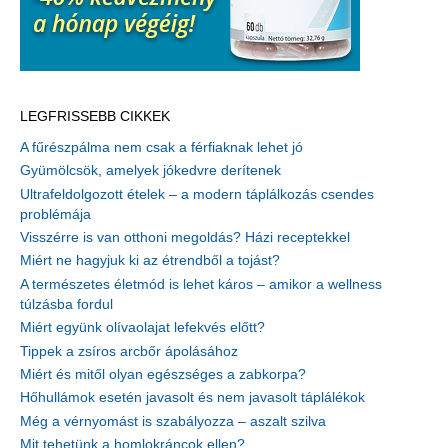
LEGFRISSEBB CIKKEK
A fűrészpálma nem csak a férfiaknak lehet jó
Gyümölcsök, amelyek jókedvre derítenek
Ultrafeldolgozott ételek – a modern táplálkozás csendes
problémája
Visszérre is van otthoni megoldás? Házi receptekkel
Miért ne hagyjuk ki az étrendből a tojást?
A természetes életmód is lehet káros – amikor a wellness
túlzásba fordul
Miért együnk olívaolajat lefekvés előtt?
Tippek a zsíros arcbőr ápolásához
Miért és mitől olyan egészséges a zabkorpa?
Hőhullámok esetén javasolt és nem javasolt táplálékok
Még a vérnyomást is szabályozza – aszalt szilva
Mit tehetünk a homlokráncok ellen?