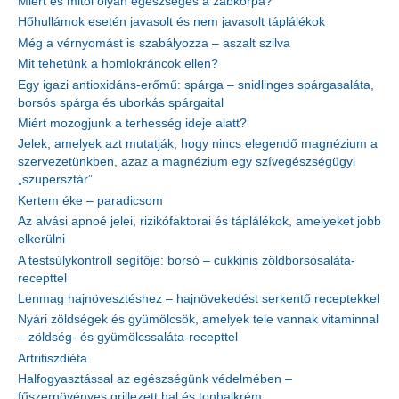
Miért és mitől olyan egészséges a zabkorpa?
Hőhullámok esetén javasolt és nem javasolt táplálékok
Még a vérnyomást is szabályozza – aszalt szilva
Mit tehetünk a homlokráncok ellen?
Egy igazi antioxidáns-erőmű: spárga – snidlinges spárgasaláta,
borsós spárga és uborkás spárgaital
Miért mozogjunk a terhesség ideje alatt?
Jelek, amelyek azt mutatják, hogy nincs elegendő magnézium a
szervezetünkben, azaz a magnézium egy szívegészségügyi
„szupersztár”
Kertem éke – paradicsom
Az alvási apnoé jelei, rizikófaktorai és táplálékok, amelyeket jobb
elkerülni
A testsúlykontroll segítője: borsó – cukkinis zöldborsósaláta-
recepttel
Lenmag hajnövesztéshez – hajnövekedést serkentő receptekkel
Nyári zöldségek és gyümölcsök, amelyek tele vannak vitaminnal
– zöldség- és gyümölcssaláta-recepttel
Artritiszdiéta
Halfogyasztással az egészségünk védelmében –
fűszernövényes grillezett hal és tonhalkrém