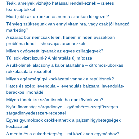
Teák, amelyek vízhajtó hatással rendelkeznek – ízletes
teareceptekkel
Miért jobb az orrunkon és nem a szánkon lélegezni?
Tényleg szükségünk van ennyi vitaminra, vagy csak jól hangzó
marketing?
A száraz bőr nemcsak télen, hanem minden évszakban
probléma lehet – sheavajas arcmaszkok
Milyen gyógyteát igyanak az egyes csillagjegyek?
Túl sok vizet iszunk? A hidratálás új mítosza
A rukkolának alacsony a kalóriatartalma – citromos-uborkás
rukkolasaláta-recepttel
Milyen egészségügyi kockázatai vannak a repülésnek?
Illatos és szép: levendula – levendulás balzsam, levendulás-
barackos limonádé
Milyen tünetekre számítsunk, ha epekövünk van?
Nyári finomság: sárgadinnye – gyömbéres-szegfűszeges
sárgadinnyedesszert-recepttel
Egyes gyümölcsök csökkenthetik a pajzsmirigybetegségek
kockázatait
A menta és a cukorbetegség – mi közük van egymáshoz?