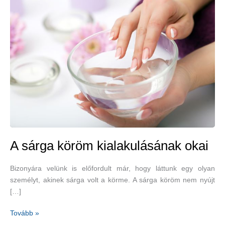
A sárga köröm kialakulásának okai
Bizonyára velünk is előfordult már, hogy láttunk egy olyan
személyt, akinek sárga volt a körme. A sárga köröm nem nyújt
[…]
A
Tovább »
sárga