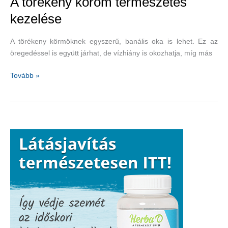
A törékeny köröm természetes
kezelése
A törékeny körmöknek egyszerű, banális oka is lehet. Ez az
öregedéssel is együtt járhat, de vízhiány is okozhatja, míg más
A
Tovább »
törékeny
köröm
természetes
kezelése