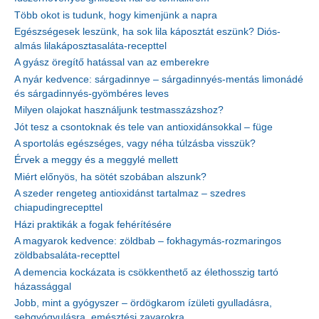
Több okot is tudunk, hogy kimenjünk a napra
Egészségesek leszünk, ha sok lila káposztát eszünk? Diós-
almás lilakáposztasaláta-recepttel
A gyász öregítő hatással van az emberekre
A nyár kedvence: sárgadinnye – sárgadinnyés-mentás limonádé
és sárgadinnyés-gyömbéres leves
Milyen olajokat használjunk testmasszázshoz?
Jót tesz a csontoknak és tele van antioxidánsokkal – füge
A sportolás egészséges, vagy néha túlzásba visszük?
Érvek a meggy és a meggylé mellett
Miért előnyös, ha sötét szobában alszunk?
A szeder rengeteg antioxidánst tartalmaz – szedres
chiapudingrecepttel
Házi praktikák a fogak fehérítésére
A magyarok kedvence: zöldbab – fokhagymás-rozmaringos
zöldbabsaláta-recepttel
A demencia kockázata is csökkenthető az élethosszig tartó
házassággal
Jobb, mint a gyógyszer – ördögkarom ízületi gyulladásra,
sebgyógyulásra, emésztési zavarokra