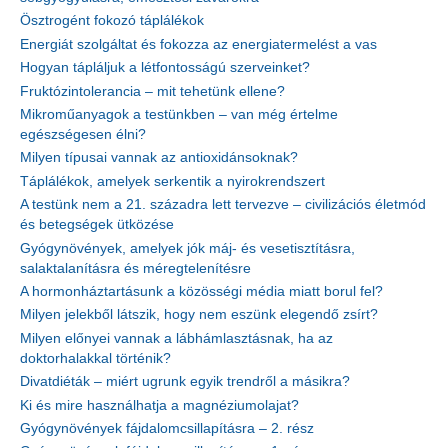
Ösztrogént fokozó táplálékok
Energiát szolgáltat és fokozza az energiatermelést a vas
Hogyan tápláljuk a létfontosságú szerveinket?
Fruktózintolerancia – mit tehetünk ellene?
Mikroműanyagok a testünkben – van még értelme
egészségesen élni?
Milyen típusai vannak az antioxidánsoknak?
Táplálékok, amelyek serkentik a nyirokrendszert
A testünk nem a 21. századra lett tervezve – civilizációs életmód
és betegségek ütközése
Gyógynövények, amelyek jók máj- és vesetisztításra,
salaktalanításra és méregtelenítésre
A hormonháztartásunk a közösségi média miatt borul fel?
Milyen jelekből látszik, hogy nem eszünk elegendő zsírt?
Milyen előnyei vannak a lábhámlasztásnak, ha az
doktorhalakkal történik?
Divatdiéták – miért ugrunk egyik trendről a másikra?
Ki és mire használhatja a magnéziumolajat?
Gyógynövények fájdalomcsillapításra – 2. rész