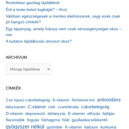
Rostokban gazdag táplálékok
Érti a teste belső logikáját? – Kvíz
Valóban egészségesek a mentes élelmiszerek, vagy ezek csak
jól hangzó címkék?
Egy tápanyag, amely hiánya nem csak vérszegénységet okoz –
vas
A tudatos táplálkozás stresszt okoz?
ARCHÍVUM
A
r
c
h
CÍMKÉK
í
v
antioxidáns
A-vitamin
2-es típusú cukorbetegség
Alzheimer-kór
u
m
C-vitamin
cukorbetegség
béta-karotin
cink
csontritkulás
depresszió
E-vitamin
D-vitamin
dohányzás
elhízás
fejfájás
gyulladáscsökkentő
flavonoidok
fogyás
fokhagyma
folát
gyógyszer nélkül
kalcium
gyömbér
K-vitamin
kurkuma