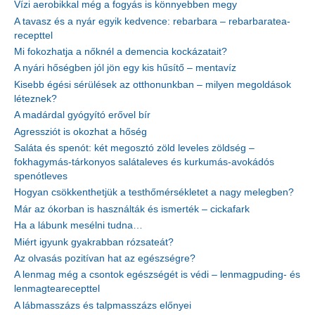
Vízi aerobikkal még a fogyás is könnyebben megy
A tavasz és a nyár egyik kedvence: rebarbara – rebarbaratea-
recepttel
Mi fokozhatja a nőknél a demencia kockázatait?
A nyári hőségben jól jön egy kis hűsítő – mentavíz
Kisebb égési sérülések az otthonunkban – milyen megoldások
léteznek?
A madárdal gyógyító erővel bír
Agressziót is okozhat a hőség
Saláta és spenót: két megosztó zöld leveles zöldség –
fokhagymás-tárkonyos salátaleves és kurkumás-avokádós
spenótleves
Hogyan csökkenthetjük a testhőmérsékletet a nagy melegben?
Már az ókorban is használták és ismerték – cickafark
Ha a lábunk mesélni tudna…
Miért igyunk gyakrabban rózsateát?
Az olvasás pozitívan hat az egészségre?
A lenmag még a csontok egészségét is védi – lenmagpuding- és
lenmagtearecepttel
A lábmasszázs és talpmasszázs előnyei