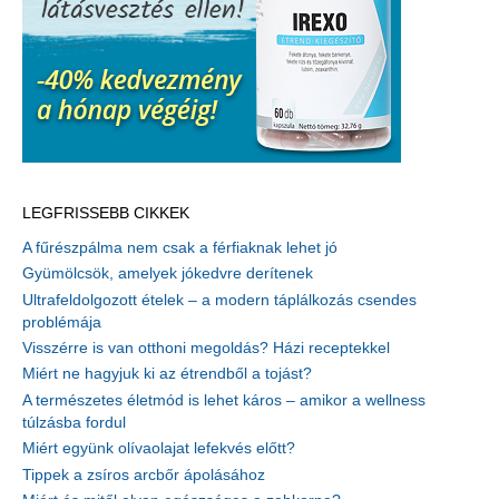
LEGFRISSEBB CIKKEK
A fűrészpálma nem csak a férfiaknak lehet jó
Gyümölcsök, amelyek jókedvre derítenek
Ultrafeldolgozott ételek – a modern táplálkozás csendes
problémája
Visszérre is van otthoni megoldás? Házi receptekkel
Miért ne hagyjuk ki az étrendből a tojást?
A természetes életmód is lehet káros – amikor a wellness
túlzásba fordul
Miért együnk olívaolajat lefekvés előtt?
Tippek a zsíros arcbőr ápolásához