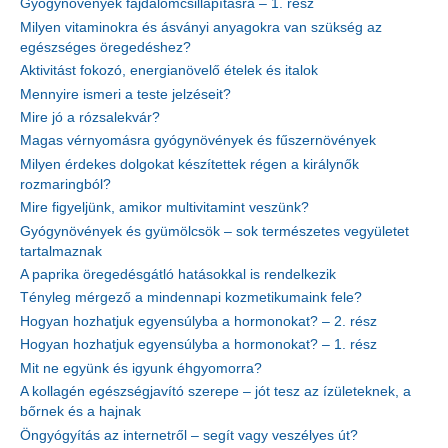
Gyógynövények fájdalomcsillapításra – 1. rész
Milyen vitaminokra és ásványi anyagokra van szükség az
egészséges öregedéshez?
Aktivitást fokozó, energianövelő ételek és italok
Mennyire ismeri a teste jelzéseit?
Mire jó a rózsalekvár?
Magas vérnyomásra gyógynövények és fűszernövények
Milyen érdekes dolgokat készítettek régen a királynők
rozmaringból?
Mire figyeljünk, amikor multivitamint veszünk?
Gyógynövények és gyümölcsök – sok természetes vegyületet
tartalmaznak
A paprika öregedésgátló hatásokkal is rendelkezik
Tényleg mérgező a mindennapi kozmetikumaink fele?
Hogyan hozhatjuk egyensúlyba a hormonokat? – 2. rész
Hogyan hozhatjuk egyensúlyba a hormonokat? – 1. rész
Mit ne együnk és igyunk éhgyomorra?
A kollagén egészségjavító szerepe – jót tesz az ízületeknek, a
bőrnek és a hajnak
Öngyógyítás az internetről – segít vagy veszélyes út?