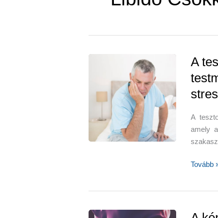
A te
test
stre
A teszt
amely a
szakasz
A
Tovább 
tesztosz
növelhet
–
testmoz
A ké