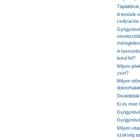
Táplálékok
A testünk n
civilizáci
Gyógynövén
vesetisztít
méregtelen
A hormonhá
borul fel?
Milyen jel
zsírt?
Milyen elő
doktorhalak
Divatdiéták
Ki és mire
Gyógynövén
Gyógynövén
Milyen vit
szükség a