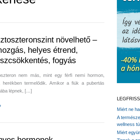
sztoszteronszint növelhető –
mozgás, helyes étrend,
sszcsökkentés, fogyás
oszteron nem más, mint egy férfi nemi hormon,
 herékben termelődik. Amikor a fiúk a pubertás
ába lépnek, […]
LEGFRISS
»
Miért ne ha
teronszint
A természet
ő
wellness tú
Miért együn
gás,
nyes hormonok