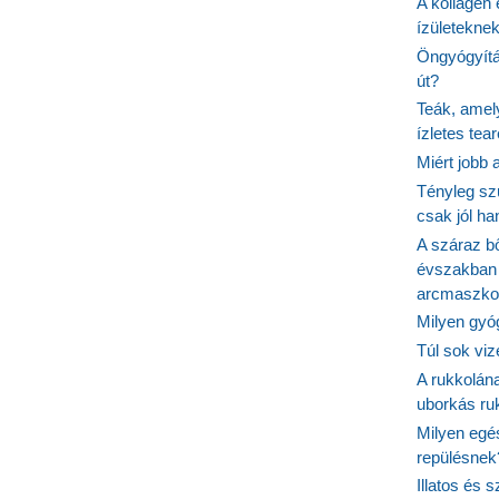
A kollagén 
ízületeknek
Öngyógyítás
út?
Teák, amel
ízletes tea
Miért jobb
Tényleg sz
csak jól h
A száraz b
évszakban 
arcmaszko
Milyen gyó
Túl sok viz
A rukkolána
uborkás ruk
Milyen egé
repülésnek
Illatos és 