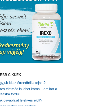
EBB CIKKEK
gyjuk ki az étrendből a tojást?
es életmód is lehet káros – amikor a
lzásba fordul
k olívaolajat lefekvés előtt?