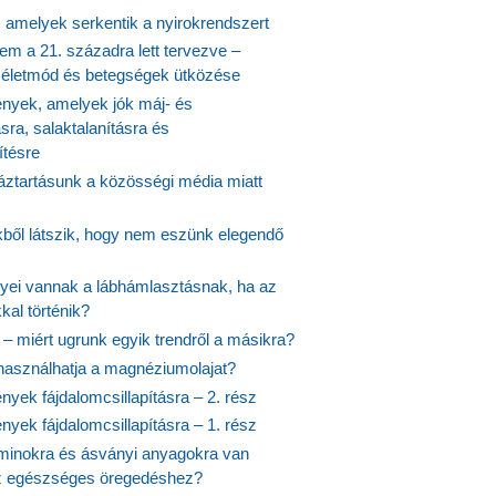
, amelyek serkentik a nyirokrendszert
em a 21. századra lett tervezve –
ós életmód és betegségek ütközése
yek, amelyek jók máj- és
ásra, salaktalanításra és
ítésre
ztartásunk a közösségi média miatt
ekből látszik, hogy nem eszünk elegendő
nyei vannak a lábhámlasztásnak, ha az
kal történik?
 – miért ugrunk egyik trendről a másikra?
 használhatja a magnéziumolajat?
yek fájdalomcsillapításra – 2. rész
yek fájdalomcsillapításra – 1. rész
aminokra és ásványi anyagokra van
z egészséges öregedéshez?