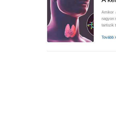
helyes
étrend,
Amikor 
stressz
nagyon s
fogyás
tartozik
A
Tovább 
kényes
hormon