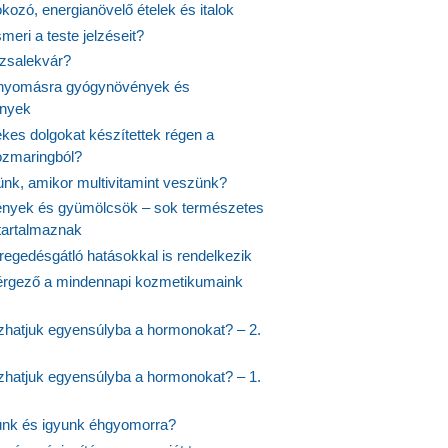
fokozó, energianövelő ételek és italok
meri a teste jelzéseit?
ózsalekvár?
nyomásra gyógynövények és
ények
kes dolgokat készítettek régen a
rozmaringból?
jünk, amikor multivitamint veszünk?
nyek és gyümölcsök – sok természetes
 tartalmaznak
regedésgátló hatásokkal is rendelkezik
rgező a mindennapi kozmetikumaink
hatjuk egyensúlyba a hormonokat? – 2.
hatjuk egyensúlyba a hormonokat? – 1.
ünk és igyunk éhgyomorra?