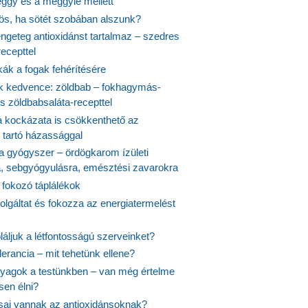
ggy és a meggylé mellett
yös, ha sötét szobában alszunk?
ngeteg antioxidánst tartalmaz – szedres
ecepttel
kák a fogak fehérítésére
 kedvence: zöldbab – fokhagymás-
s zöldbabsaláta-recepttel
 kockázata is csökkenthető az
 tartó házassággal
 a gyógyszer – ördögkarom ízületi
a, sebgyógyulásra, emésztési zavarokra
 fokozó táplálékok
olgáltat és fokozza az energiatermelést
áljuk a létfontosságú szerveinket?
lerancia – mit tehetünk ellene?
agok a testünkben – van még értelme
en élni?
usai vannak az antioxidánsoknak?