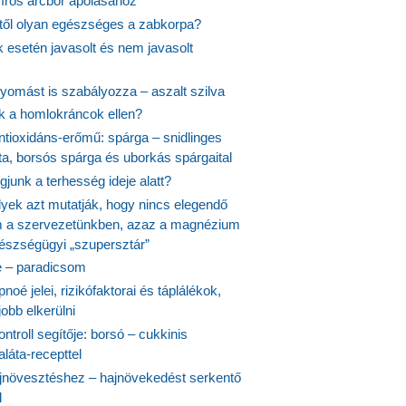
síros arcbőr ápolásához
itől olyan egészséges a zabkorpa?
 esetén javasolt és nem javasolt
yomást is szabályozza – aszalt szilva
nk a homlokráncok ellen?
ntioxidáns-erőmű: spárga – snidlinges
ta, borsós spárga és uborkás spárgaital
junk a terhesség ideje alatt?
lyek azt mutatják, hogy nincs elegendő
 a szervezetünkben, azaz a magnézium
észségügyi „szupersztár”
 – paradicsom
noé jelei, rizikófaktorai és táplálékok,
obb elkerülni
ontroll segítője: borsó – cukkinis
láta-recepttel
növesztéshez – hajnövekedést serkentő
l