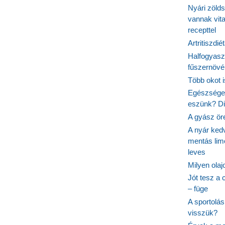
Nyári zöld
vannak vit
recepttel
Artritiszdié
Halfogyasz
fűszernövén
Több okot 
Egészséges
eszünk? Dió
A gyász ör
A nyár ked
mentás lim
leves
Milyen ola
Jót tesz a 
– füge
A sportolá
visszük?