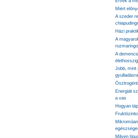
Érvek a me
Miért előn
A szeder re
chiapudingr
Házi prakti
A magyarok
rozmaringo
A demencia
élethosszig
Jobb, mint
gyulladásr
Ösztrogént
Energiát sz
a vas
Hogyan tápl
Fruktózinto
Mikroműany
egészséges
Milyen típ