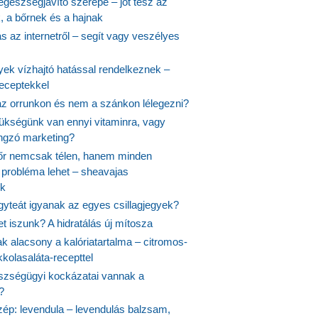
egészségjavító szerepe – jót tesz az
, a bőrnek és a hajnak
 az internetről – segít vagy veszélyes
yek vízhajtó hatással rendelkeznek –
receptekkel
 az orrunkon és nem a szánkon lélegezni?
ükségünk van ennyi vitaminra, vagy
angzó marketing?
őr nemcsak télen, hanem minden
probléma lehet – sheavajas
k
gyteát igyanak az egyes csillagjegyek?
et iszunk? A hidratálás új mítosza
k alacsony a kalóriatartalma – citromos-
kolasaláta-recepttel
szségügyi kockázatai vannak a
?
szép: levendula – levendulás balzsam,