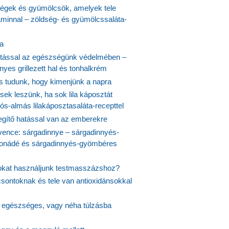
ségek és gyümölcsök, amelyek tele
aminnal – zöldség- és gyümölcssaláta-
ta
tással az egészségünk védelmében –
yes grillezett hal és tonhalkrém
is tudunk, hogy kimenjünk a napra
ek leszünk, ha sok lila káposztát
s-almás lilakáposztasaláta-recepttel
egítő hatással van az emberekre
vence: sárgadinnye – sárgadinnyés-
onádé és sárgadinnyés-gyömbéres
jokat használjunk testmasszázshoz?
csontoknak és tele van antioxidánsokkal
s egészséges, vagy néha túlzásba