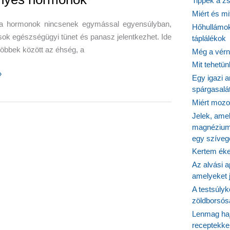
Tippek a z
Miért és m
a hormonok nincsenek egymással egyensúlyban,
Hőhullámok
csökkentés,
ok egészségügyi tünet és panasz jelentkezhet. Ide
táplálékok
 többek között az éhség, a
Még a vérn
Mit tehetü
»
Egy igazi a
spárgasalá
ok
Miért mozog
Jelek, ame
magnézium
egy szíveg
Kertem éke
Az alvási ap
amelyeket j
A testsúlyk
zöldborsósa
Lenmag haj
receptekke