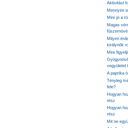
Aktivitást 
Mennyire is
Mire jó a r
Magas vér
fűszernöv
Milyen érde
királynők 
Mire figyel
Gyógynövé
vegyületet
A paprika ö
Tényleg mé
fele?
Hogyan hoz
rész
Hogyan hoz
rész
Mit ne egy