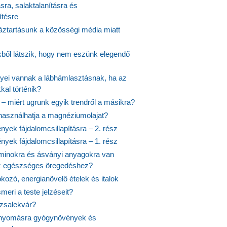
ásra, salaktalanításra és
ítésre
ztartásunk a közösségi média miatt
ekből látszik, hogy nem eszünk elegendő
nyei vannak a lábhámlasztásnak, ha az
kal történik?
 – miért ugrunk egyik trendről a másikra?
 használhatja a magnéziumolajat?
yek fájdalomcsillapításra – 2. rész
yek fájdalomcsillapításra – 1. rész
aminokra és ásványi anyagokra van
z egészséges öregedéshez?
fokozó, energianövelő ételek és italok
meri a teste jelzéseit?
ózsalekvár?
nyomásra gyógynövények és