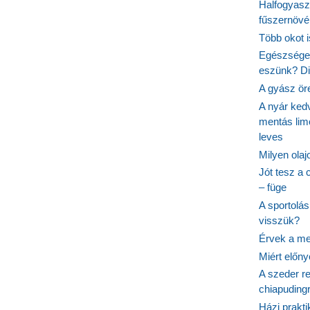
Halfogyasz
fűszernövén
ndszert
Több okot 
Egészséges
eszünk? Dió
A gyász ör
A nyár ked
mentás lim
leves
Milyen ola
Jót tesz a 
– füge
A sportolá
visszük?
Érvek a me
Miért előn
A szeder re
chiapudingr
Házi prakti