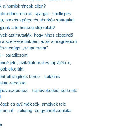
nk a homlokráncok ellen?
ntioxidáns-erőmű: spárga – snidlinges
ta, borsós spárga és uborkás spárgaital
junk a terhesség ideje alatt?
lyek azt mutatják, hogy nincs elegendő
 a szervezetünkben, azaz a magnézium
észségügyi „szupersztár”
 – paradicsom
noé jelei, rizikófaktorai és táplálékok,
obb elkerülni
ontroll segítője: borsó – cukkinis
láta-recepttel
növesztéshez – hajnövekedést serkentő
l
ségek és gyümölcsök, amelyek tele
aminnal – zöldség- és gyümölcssaláta-
ta