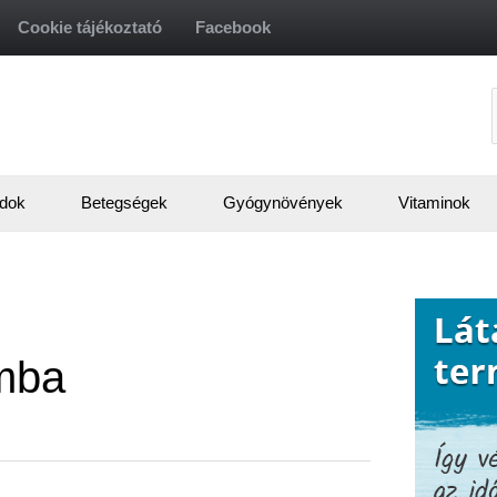
Cookie tájékoztató
Facebook
f
dok
Betegségek
Gyógynövények
Vitaminok
mba