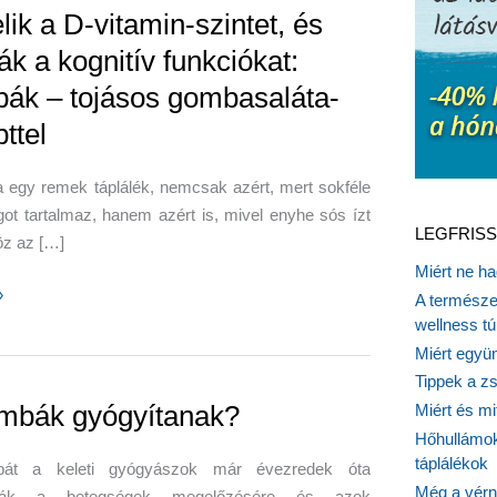
ik a D-vitamin-szintet, és
ják a kognitív funkciókat:
ák – tojásos gombasaláta-
ttel
 egy remek táplálék, nemcsak azért, mert sokféle
ot tartalmaz, hanem azért is, mivel enyhe sós ízt
LEGFRISS
öz az […]
Miért ne ha
»
A természet
wellness tú
Miért együn
Tippek a z
mbák gyógyítanak?
Miért és m
Hőhullámok
táplálékok
át a keleti gyógyászok már évezredek óta
Még a vérn
lják a betegségek megelőzésére és azok