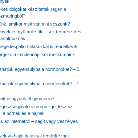
ények
kes dolgokat készítettek régen a
rozmaringból?
jünk, amikor multivitamint veszünk?
nyek és gyümölcsök – sok természetes
 tartalmaznak
regedésgátló hatásokkal is rendelkezik
rgező a mindennapi kozmetikumaink
hatjuk egyensúlyba a hormonokat? – 2.
hatjuk egyensúlyba a hormonokat? – 1.
ünk és igyunk éhgyomorra?
egészségjavító szerepe – jót tesz az
, a bőrnek és a hajnak
 az internetről – segít vagy veszélyes
yek vízhajtó hatással rendelkeznek –