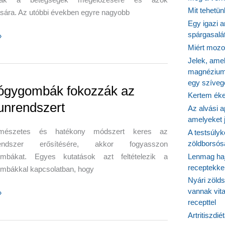
Mit tehetü
sára. Az utóbbi években egyre nagyobb
at:
Egy igazi a
spárgasalá
»
Miért mozog
Jelek, ame
anak?
láta-
magnézium
egy szíveg
ógygombák fokozzák az
Kertem éke
nrendszert
Az alvási ap
amelyeket j
mészetes és hatékony módszert keres az
A testsúlyk
zöldborsósa
endszer erősítésére, akkor fogyasszon
mbákat. Egyes kutatások azt feltételezik a
Lenmag haj
receptekke
mbákkal kapcsolatban, hogy
Nyári zöld
vannak vit
»
recepttel
ombák
Artritiszdié
k