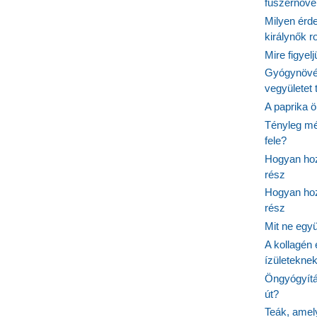
fűszernöv
Milyen érde
királynők 
Mire figyel
Gyógynövé
vegyületet
A paprika ö
Tényleg mé
fele?
Hogyan hoz
rész
Hogyan hoz
rész
Mit ne egy
A kollagén 
ízületeknek
Öngyógyítás
út?
Teák, amel