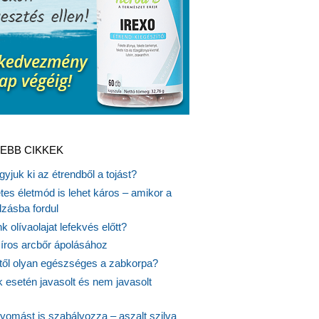
EBB CIKKEK
gyjuk ki az étrendből a tojást?
es életmód is lehet káros – amikor a
lzásba fordul
k olívaolajat lefekvés előtt?
síros arcbőr ápolásához
itől olyan egészséges a zabkorpa?
 esetén javasolt és nem javasolt
yomást is szabályozza – aszalt szilva