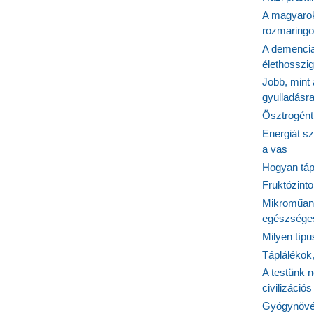
A magyarok
rozmaringo
A demencia
élethosszig
Jobb, mint
gyulladásr
Ösztrogént
Energiát sz
a vas
Hogyan tápl
Fruktózinto
Mikroműany
egészséges
Milyen típ
Táplálékok
A testünk n
civilizáci
Gyógynövén