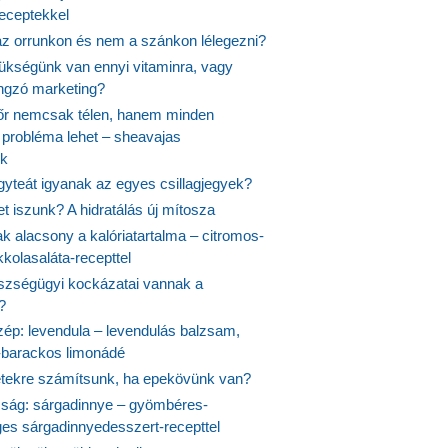
receptekkel
 az orrunkon és nem a szánkon lélegezni?
ükségünk van ennyi vitaminra, vagy
angzó marketing?
őr nemcsak télen, hanem minden
probléma lehet – sheavajas
k
gyteát igyanak az egyes csillagjegyek?
et iszunk? A hidratálás új mítosza
k alacsony a kalóriatartalma – citromos-
kolasaláta-recepttel
szségügyi kockázatai vannak a
?
szép: levendula – levendulás balzsam,
-barackos limonádé
etekre számítsunk, ha epekövünk van?
mság: sárgadinnye – gyömbéres-
es sárgadinnyedesszert-recepttel