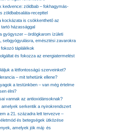
 kedvence: zöldbab – fokhagymás-
s zöldbabsaláta-recepttel
 kockázata is csökkenthető az
 tartó házassággal
 a gyógyszer – ördögkarom ízületi
a, sebgyógyulásra, emésztési zavarokra
 fokozó táplálékok
olgáltat és fokozza az energiatermelést
áljuk a létfontosságú szerveinket?
lerancia – mit tehetünk ellene?
agok a testünkben – van még értelme
en élni?
usai vannak az antioxidánsoknak?
, amelyek serkentik a nyirokrendszert
em a 21. századra lett tervezve –
ós életmód és betegségek ütközése
yek, amelyek jók máj- és