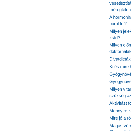
vesetisztít
méregtelen
A hormonhá
borul fel?
Milyen jel
zsírt?
Milyen elő
doktorhalak
Divatdiéták
Ki és mire
Gyógynövén
Gyógynövén
Milyen vit
szükség a
Aktivitást 
Mennyire is
Mire jó a r
Magas vér