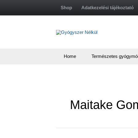
Skip
Shop
Adatkezelési tájékoztató
to
content
Home
Természetes gyógymó
Maitake Go