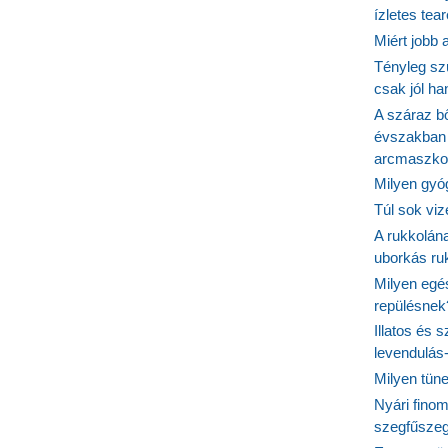
ízletes tea
Miért jobb
Tényleg sz
csak jól h
A száraz b
évszakban 
arcmaszko
Milyen gyó
Túl sok viz
A rukkolána
uborkás ruk
Milyen egé
repülésnek
Illatos és 
levendulás
Milyen tün
Nyári fino
szegfűszeg