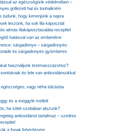
tással az egészségünk védelmében –
yes grillezett hal és tonhalkrém
is tudunk, hogy kimenjünk a napra
ek leszünk, ha sok lila káposztát
s-almás lilakáposztasaláta-recepttel
egítő hatással van az emberekre
vence: sárgadinnye – sárgadinnyés-
onádé és sárgadinnyés-gyömbéres
jokat használjunk testmasszázshoz?
csontoknak és tele van antioxidánsokkal
s egészséges, vagy néha túlzásba
ggy és a meggylé mellett
yös, ha sötét szobában alszunk?
ngeteg antioxidánst tartalmaz – szedres
ecepttel
kák a fogak fehérítésére