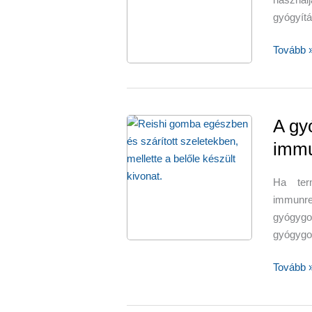
kognitív
gyógyítá
funkciók
gombák
A
Tovább 
–
gombák
tojásos
gyógyít
gombasa
recepttel
A gy
immu
Ha ter
immunr
gyógygo
gyógygo
A
Tovább 
gyógyg
fokozzá