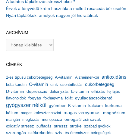
A tudatos táplálkozás stresszt okoz?
Érvek a fényvédő krém használata mellett rosaceás bőr esetén
Nyári táplálékok, amelyek nagyon jól hidratálnak
ARCHÍVUM
A
r
c
h
CÍMKÉK
í
v
antioxidáns
A-vitamin
2-es típusú cukorbetegség
Alzheimer-kór
u
m
C-vitamin
cukorbetegség
béta-karotin
cink
csontritkulás
depresszió
E-vitamin
D-vitamin
dohányzás
elhízás
fejfájás
gyulladáscsökkentő
flavonoidok
fogyás
fokhagyma
folát
gyógyszer nélkül
kalcium
gyömbér
K-vitamin
kurkuma
kálium
magas vérnyomás
magnézium
magas koleszterinszint
mangán
megfázás
menopauza
omega-3 zsírsavak
stressz
stroke
oxidatív stressz
puffadás
szabad gyökök
szorongás
székrekedés
szív- és érrendszeri betegségek