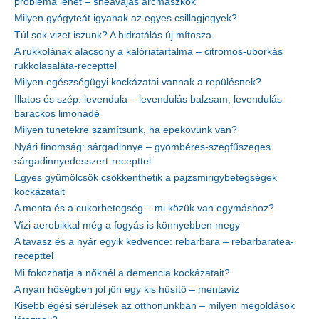
probléma lehet – sheavajas arcmaszkok
Milyen gyógyteát igyanak az egyes csillagjegyek?
Túl sok vizet iszunk? A hidratálás új mítosza
A rukkolának alacsony a kalóriatartalma – citromos-uborkás
rukkolasaláta-recepttel
Milyen egészségügyi kockázatai vannak a repülésnek?
Illatos és szép: levendula – levendulás balzsam, levendulás-
barackos limonádé
Milyen tünetekre számítsunk, ha epekövünk van?
Nyári finomság: sárgadinnye – gyömbéres-szegfűszeges
sárgadinnyedesszert-recepttel
Egyes gyümölcsök csökkenthetik a pajzsmirigybetegségek
kockázatait
A menta és a cukorbetegség – mi közük van egymáshoz?
Vízi aerobikkal még a fogyás is könnyebben megy
A tavasz és a nyár egyik kedvence: rebarbara – rebarbaratea-
recepttel
Mi fokozhatja a nőknél a demencia kockázatait?
A nyári hőségben jól jön egy kis hűsítő – mentavíz
Kisebb égési sérülések az otthonunkban – milyen megoldások