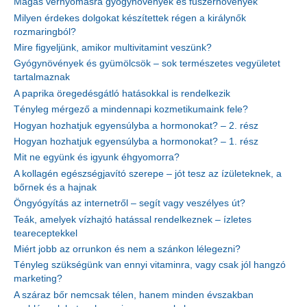
Magas vérnyomásra gyógynövények és fűszernövények
Milyen érdekes dolgokat készítettek régen a királynők
rozmaringból?
Mire figyeljünk, amikor multivitamint veszünk?
Gyógynövények és gyümölcsök – sok természetes vegyületet
tartalmaznak
A paprika öregedésgátló hatásokkal is rendelkezik
Tényleg mérgező a mindennapi kozmetikumaink fele?
Hogyan hozhatjuk egyensúlyba a hormonokat? – 2. rész
Hogyan hozhatjuk egyensúlyba a hormonokat? – 1. rész
Mit ne együnk és igyunk éhgyomorra?
A kollagén egészségjavító szerepe – jót tesz az ízületeknek, a
bőrnek és a hajnak
Öngyógyítás az internetről – segít vagy veszélyes út?
Teák, amelyek vízhajtó hatással rendelkeznek – ízletes
teareceptekkel
Miért jobb az orrunkon és nem a szánkon lélegezni?
Tényleg szükségünk van ennyi vitaminra, vagy csak jól hangzó
marketing?
A száraz bőr nemcsak télen, hanem minden évszakban