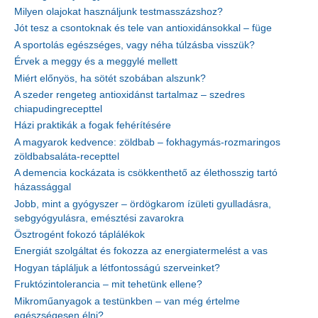
Milyen olajokat használjunk testmasszázshoz?
Jót tesz a csontoknak és tele van antioxidánsokkal – füge
A sportolás egészséges, vagy néha túlzásba visszük?
Érvek a meggy és a meggylé mellett
Miért előnyös, ha sötét szobában alszunk?
A szeder rengeteg antioxidánst tartalmaz – szedres
chiapudingrecepttel
Házi praktikák a fogak fehérítésére
A magyarok kedvence: zöldbab – fokhagymás-rozmaringos
zöldbabsaláta-recepttel
A demencia kockázata is csökkenthető az élethosszig tartó
házassággal
Jobb, mint a gyógyszer – ördögkarom ízületi gyulladásra,
sebgyógyulásra, emésztési zavarokra
Ösztrogént fokozó táplálékok
Energiát szolgáltat és fokozza az energiatermelést a vas
Hogyan tápláljuk a létfontosságú szerveinket?
Fruktózintolerancia – mit tehetünk ellene?
Mikroműanyagok a testünkben – van még értelme
egészségesen élni?