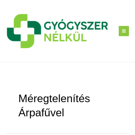
Skip
to
content
Méregtelenítés
Árpafűvel