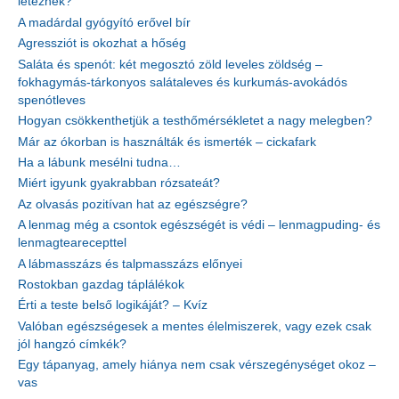
léteznek?
A madárdal gyógyító erővel bír
Agressziót is okozhat a hőség
Saláta és spenót: két megosztó zöld leveles zöldség –
fokhagymás-tárkonyos salátaleves és kurkumás-avokádós
spenótleves
Hogyan csökkenthetjük a testhőmérsékletet a nagy melegben?
Már az ókorban is használták és ismerték – cickafark
Ha a lábunk mesélni tudna…
Miért igyunk gyakrabban rózsateát?
Az olvasás pozitívan hat az egészségre?
A lenmag még a csontok egészségét is védi – lenmagpuding- és
lenmagtearecepttel
A lábmasszázs és talpmasszázs előnyei
Rostokban gazdag táplálékok
Érti a teste belső logikáját? – Kvíz
Valóban egészségesek a mentes élelmiszerek, vagy ezek csak
jól hangzó címkék?
Egy tápanyag, amely hiánya nem csak vérszegénységet okoz –
vas