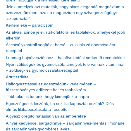
Miért mozogjunk a terhesség ideje alatt?
Jelek, amelyek azt mutatják, hogy nincs elegendő magnézium a
szervezetünkben, azaz a magnézium egy szívegészségügyi
„szupersztár”
Kertem éke – paradicsom
Az alvási apnoé jelei, rizikófaktorai és táplálékok, amelyeket jobb
elkerülni
A testsúlykontroll segítője: borsó – cukkinis zöldborsósaláta-
recepttel
Lenmag hajnövesztéshez – hajnövekedést serkentő receptekkel
Nyári zöldségek és gyümölcsök, amelyek tele vannak vitaminnal
– zöldség- és gyümölcssaláta-recepttel
Artritiszdiéta
Halfogyasztással az egészségünk védelmében –
fűszernövényes grillezett hal és tonhalkrém
Több okot is tudunk, hogy kimenjünk a napra
Egészségesek leszünk, ha sok lila káposztát eszünk? Diós-
almás lilakáposztasaláta-recepttel
A gyász öregítő hatással van az emberekre
A nyár kedvence: sárgadinnye – sárgadinnyés-mentás limonádé
és sárgadinnyés-gyömbéres leves