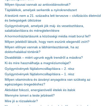
Milyen típusai vannak az antioxidánsoknak?
Táplálékok, amelyek serkentik a nyirokrendszert
A testünk nem a 21. századra lett tervezve – civilizációs életmód
és betegségek ütközése
Gyógynövények, amelyek jók máj- és vesetisztításra,
salaktalanításra és méregtelenítésre
A hormonháztartásunk a közösségi média miatt borul fel?
Milyen jelekből látszik, hogy nem eszünk elegendő zsírt?
Milyen előnyei vannak a lábhámlasztásnak, ha az
doktorhalakkal történik?
Divatdiéták – miért ugrunk egyik trendről a másikra?
Ki és mire használhatja a magnéziumolajat?
Gyógynövények fájdalomcsillapításra – 2. rész
Gyógynövények fájdalomcsillapításra – 1. rész
Milyen vitaminokra és ásványi anyagokra van szükség az
egészséges öregedéshez?
Aktivitást fokozó, energianövelő ételek és italok
Mennyire ismeri a teste jelzéseit?
Mire jó a rózsalekvár?