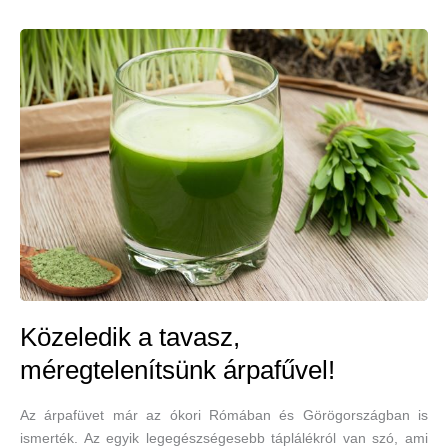
Közeledik a tavasz,
méregtelenítsünk árpafűvel!
Az árpafüvet már az ókori Rómában és Görögországban is
ismerték. Az egyik legegészségesebb táplálékról van szó, ami