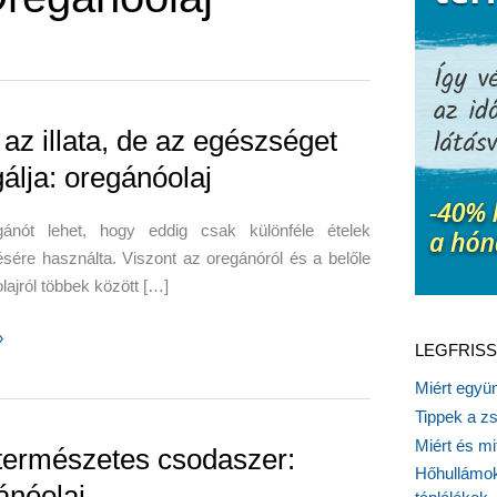
 az illata, de az egészséget
gálja: oregánóolaj
ánót lehet, hogy eddig csak különféle ételek
ésére használta. Viszont az oregánóról és a belőle
olajról többek között […]
»
LEGFRISS
Miért együn
Tippek a z
Miért és m
természetes csodaszer:
Hőhullámok
get
ánóolaj