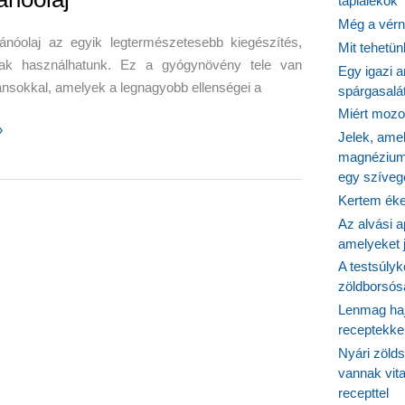
táplálékok
:
Még a vérn
laj
ánóolaj az egyik legtermészetesebb kiegészítés,
Mit tehetü
ak használhatunk. Ez a gyógynövény tele van
Egy igazi a
ánsokkal, amelyek a legnagyobb ellenségei a
spárgasalá
Miért mozog
»
Jelek, ame
etes
magnézium
er:
egy szíveg
laj
Kertem éke
Az alvási ap
amelyeket j
A testsúlyk
zöldborsósa
Lenmag haj
receptekke
Nyári zöld
vannak vit
recepttel