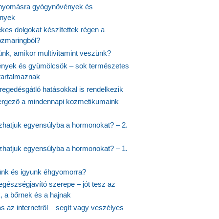
nyomásra gyógynövények és
ények
kes dolgokat készítettek régen a
rozmaringból?
jünk, amikor multivitamint veszünk?
nyek és gyümölcsök – sok természetes
 tartalmaznak
regedésgátló hatásokkal is rendelkezik
rgező a mindennapi kozmetikumaink
hatjuk egyensúlyba a hormonokat? – 2.
hatjuk egyensúlyba a hormonokat? – 1.
ünk és igyunk éhgyomorra?
egészségjavító szerepe – jót tesz az
, a bőrnek és a hajnak
 az internetről – segít vagy veszélyes