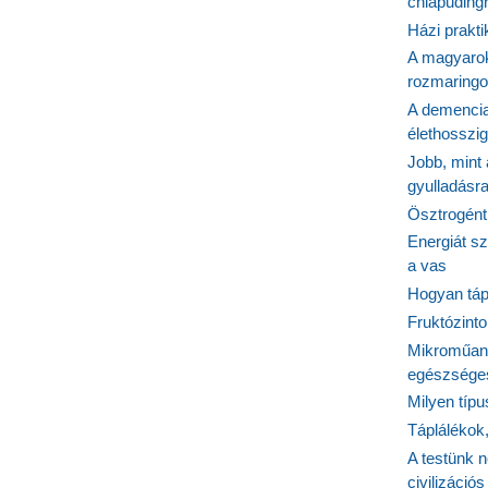
chiapudingr
Házi prakti
A magyarok
rozmaringo
A demencia
élethosszig
Jobb, mint
gyulladásr
Ösztrogént
Energiát sz
a vas
Hogyan tápl
Fruktózinto
Mikroműany
egészséges
Milyen típ
Táplálékok
A testünk n
civilizáci