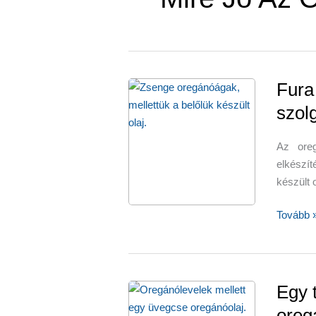
Fura
szol
Az oreg
elkészít
készült 
Fura
Tovább 
az
illata,
de
az
Egy 
egészsé
oreg