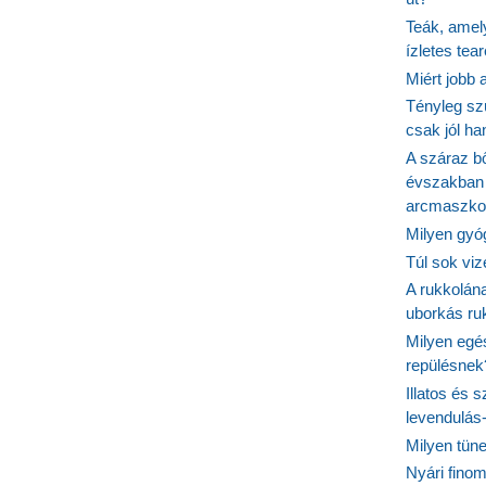
Teák, amel
ízletes tea
Miért jobb
Tényleg sz
csak jól h
A száraz b
évszakban 
arcmaszko
Milyen gyó
Túl sok viz
A rukkolána
uborkás ruk
Milyen egé
repülésnek
Illatos és 
levendulás
Milyen tün
Nyári fino