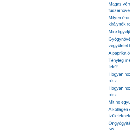
Magas vér
fűszernöv
Milyen érde
királynők 
Mire figyel
Gyógynövé
vegyületet
A paprika ö
Tényleg mé
fele?
Hogyan hoz
rész
Hogyan hoz
rész
Mit ne egy
A kollagén 
ízületeknek
Öngyógyítás
út?