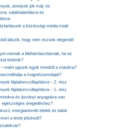
yek, amelyek jók máj- és
ásra, salaktalanításra és
ítésre
ztartásunk a közösségi média miatt
ekből látszik, hogy nem eszünk elegendő
nyei vannak a lábhámlasztásnak, ha az
kal történik?
 – miért ugrunk egyik trendről a másikra?
 használhatja a magnéziumolajat?
yek fájdalomcsillapításra – 2. rész
yek fájdalomcsillapításra – 1. rész
aminokra és ásványi anyagokra van
z egészséges öregedéshez?
fokozó, energianövelő ételek és italok
meri a teste jelzéseit?
ózsalekvár?