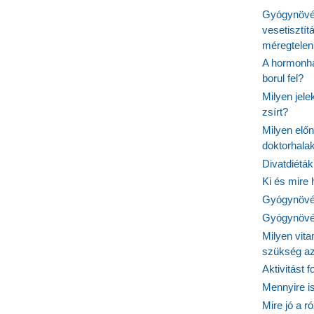
Gyógynövén
vesetisztít
méregtelen
A hormonhá
borul fel?
Milyen jel
zsírt?
Milyen elő
doktorhalak
Divatdiéták
Ki és mire
Gyógynövén
Gyógynövén
Milyen vit
szükség a
Aktivitást 
Mennyire is
Mire jó a r