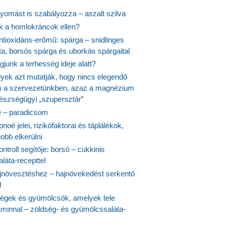
yomást is szabályozza – aszalt szilva
nk a homlokráncok ellen?
ntioxidáns-erőmű: spárga – snidlinges
ta, borsós spárga és uborkás spárgaital
junk a terhesség ideje alatt?
lyek azt mutatják, hogy nincs elegendő
 a szervezetünkben, azaz a magnézium
észségügyi „szupersztár”
 – paradicsom
noé jelei, rizikófaktorai és táplálékok,
obb elkerülni
ontroll segítője: borsó – cukkinis
láta-recepttel
növesztéshez – hajnövekedést serkentő
l
ségek és gyümölcsök, amelyek tele
aminnal – zöldség- és gyümölcssaláta-