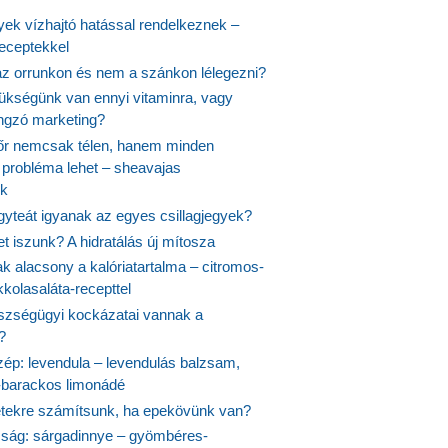
yek vízhajtó hatással rendelkeznek –
receptekkel
 az orrunkon és nem a szánkon lélegezni?
ükségünk van ennyi vitaminra, vagy
angzó marketing?
őr nemcsak télen, hanem minden
probléma lehet – sheavajas
k
gyteát igyanak az egyes csillagjegyek?
et iszunk? A hidratálás új mítosza
k alacsony a kalóriatartalma – citromos-
kolasaláta-recepttel
szségügyi kockázatai vannak a
?
szép: levendula – levendulás balzsam,
-barackos limonádé
etekre számítsunk, ha epekövünk van?
mság: sárgadinnye – gyömbéres-