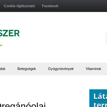
Cookie tájékoztató
Facebook
f
dok
Betegségek
Gyógynövények
Vitaminok
Oregánóolaj