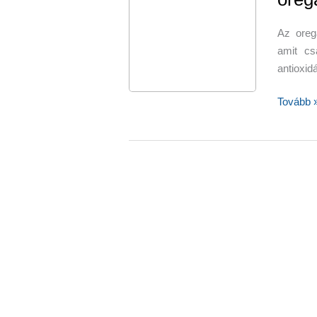
szolgálja
oregánóo
Az oreg
amit cs
antioxid
Egy
Tovább 
termész
csodasz
oregánóo