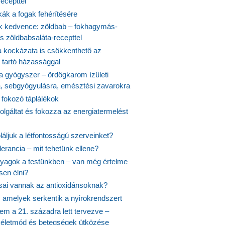
ecepttel
kák a fogak fehérítésére
 kedvence: zöldbab – fokhagymás-
s zöldbabsaláta-recepttel
 kockázata is csökkenthető az
 tartó házassággal
 a gyógyszer – ördögkarom ízületi
a, sebgyógyulásra, emésztési zavarokra
 fokozó táplálékok
olgáltat és fokozza az energiatermelést
áljuk a létfontosságú szerveinket?
lerancia – mit tehetünk ellene?
agok a testünkben – van még értelme
en élni?
usai vannak az antioxidánsoknak?
, amelyek serkentik a nyirokrendszert
em a 21. századra lett tervezve –
ós életmód és betegségek ütközése