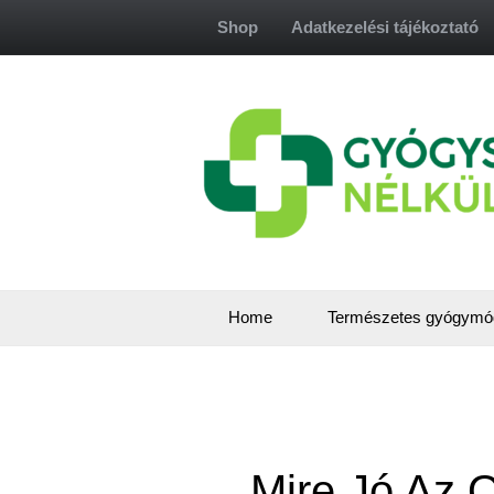
Skip
Shop
Adatkezelési tájékoztató
to
content
Home
Természetes gyógymó
Mire Jó Az 