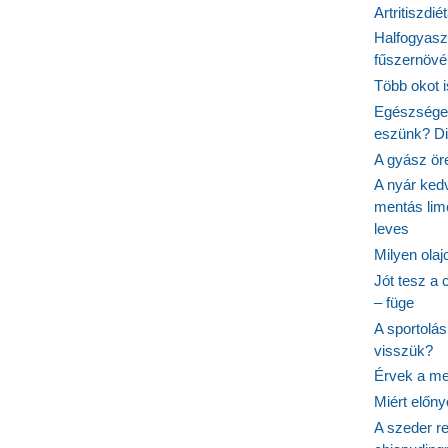
Artritiszdié
Halfogyasz
fűszernövén
Több okot 
Egészséges
eszünk? Dió
A gyász ör
A nyár ked
mentás lim
leves
Milyen ola
Jót tesz a 
– füge
A sportolá
visszük?
Érvek a me
Miért előn
A szeder re