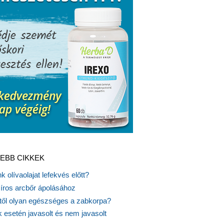
EBB CIKKEK
k olívaolajat lefekvés előtt?
síros arcbőr ápolásához
itől olyan egészséges a zabkorpa?
 esetén javasolt és nem javasolt