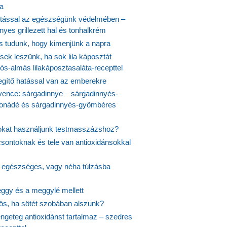
ta
tással az egészségünk védelmében –
yes grillezett hal és tonhalkrém
is tudunk, hogy kimenjünk a napra
ek leszünk, ha sok lila káposztát
s-almás lilakáposztasaláta-recepttel
egítő hatással van az emberekre
vence: sárgadinnye – sárgadinnyés-
onádé és sárgadinnyés-gyömbéres
jokat használjunk testmasszázshoz?
csontoknak és tele van antioxidánsokkal
s egészséges, vagy néha túlzásba
ggy és a meggylé mellett
yös, ha sötét szobában alszunk?
ngeteg antioxidánst tartalmaz – szedres