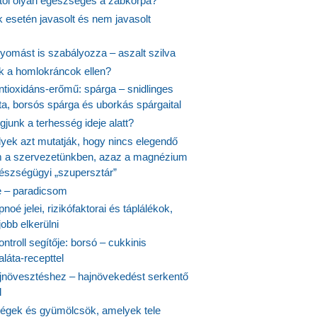
itől olyan egészséges a zabkorpa?
 esetén javasolt és nem javasolt
yomást is szabályozza – aszalt szilva
nk a homlokráncok ellen?
ntioxidáns-erőmű: spárga – snidlinges
ta, borsós spárga és uborkás spárgaital
junk a terhesség ideje alatt?
lyek azt mutatják, hogy nincs elegendő
 a szervezetünkben, azaz a magnézium
észségügyi „szupersztár”
 – paradicsom
noé jelei, rizikófaktorai és táplálékok,
obb elkerülni
ontroll segítője: borsó – cukkinis
láta-recepttel
növesztéshez – hajnövekedést serkentő
l
ségek és gyümölcsök, amelyek tele