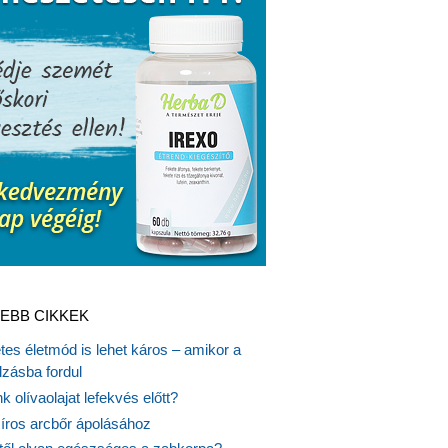
EBB CIKKEK
es életmód is lehet káros – amikor a
lzásba fordul
k olívaolajat lefekvés előtt?
síros arcbőr ápolásához