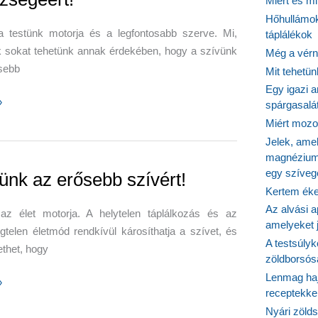
Miért és m
Hőhullámok
a testünk motorja és a legfontosabb szerve. Mi,
táplálékok
 sokat tehetünk annak érdekében, hogy a szívünk
Még a vérn
sebb
Mit tehetü
Egy igazi a
»
spárgasalá
Miért mozog
Jelek, ame
magnézium
géért!
egy szíveg
ünk az erősebb szívért!
Kertem éke
Az alvási ap
az élet motorja. A helytelen táplálkozás és az
amelyeket j
telen életmód rendkívül károsíthatja a szívet, és
A testsúlyk
thet, hogy
zöldborsósa
Lenmag haj
»
receptekke
Nyári zöld