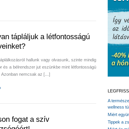
an tápláljuk a létfontosságú
veinket?
áplálkozásról hallunk vagy olvasunk, szinte mindig
 és a bélrendszer jut eszünkbe mint létfontosságú
. Azonban nemcsak az […]
»
LEGFRISS
A természet
wellness tú
sságú
Miért együn
ket?
on fogat a szív
Tippek a z
zségéért!