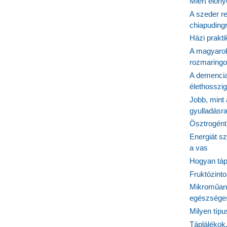
Miért előn
A szeder re
chiapudingr
Házi prakti
A magyarok
rozmaringo
A demencia
élethosszig
Jobb, mint
gyulladásr
Ösztrogént
Energiát sz
a vas
Hogyan tápl
Fruktózinto
Mikroműany
egészséges
Milyen típ
Táplálékok