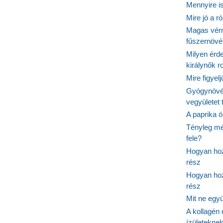
Mennyire is
Mire jó a r
Magas vér
fűszernöv
Milyen érde
királynők 
Mire figyel
Gyógynövé
vegyületet
A paprika ö
Tényleg mé
fele?
Hogyan hoz
rész
Hogyan hoz
rész
Mit ne egy
A kollagén 
ízületeknek