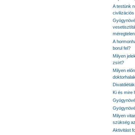
A testünk n
civilizáci
Gyógynövén
vesetisztít
méregtelen
A hormonhá
borul fel?
Milyen jel
zsírt?
Milyen elő
doktorhalak
Divatdiéták
Ki és mire
Gyógynövén
Gyógynövén
Milyen vit
szükség a
Aktivitást 