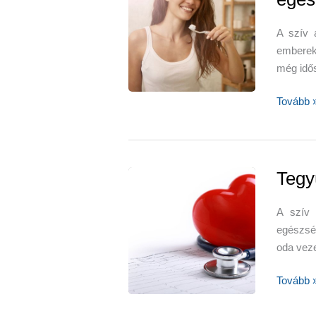
A szív 
emberek
még idő
Mosson
Tovább 
fogat
a
szív
egészsé
Tegy
A szív 
egészség
oda veze
Tegyünk
Tovább 
az
erősebb