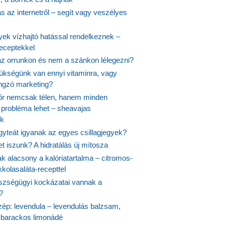
 az internetről – segít vagy veszélyes
yek vízhajtó hatással rendelkeznek –
receptekkel
 az orrunkon és nem a szánkon lélegezni?
ükségünk van ennyi vitaminra, vagy
angzó marketing?
őr nemcsak télen, hanem minden
probléma lehet – sheavajas
k
gyteát igyanak az egyes csillagjegyek?
et iszunk? A hidratálás új mítosza
k alacsony a kalóriatartalma – citromos-
kolasaláta-recepttel
szségügyi kockázatai vannak a
?
szép: levendula – levendulás balzsam,
-barackos limonádé