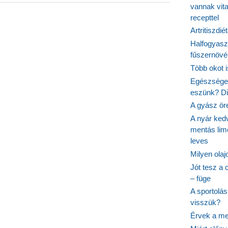
vannak vit
recepttel
Artritiszdié
Halfogyasz
fűszernövén
Több okot 
Egészséges
eszünk? Dió
A gyász ör
A nyár ked
mentás lim
leves
Milyen ola
Jót tesz a 
– füge
A sportolá
visszük?
Érvek a me