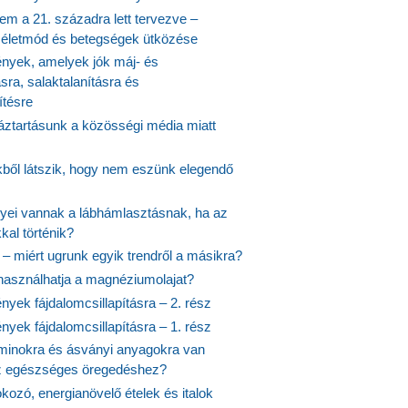
em a 21. századra lett tervezve –
ós életmód és betegségek ütközése
yek, amelyek jók máj- és
ásra, salaktalanításra és
ítésre
ztartásunk a közösségi média miatt
ekből látszik, hogy nem eszünk elegendő
nyei vannak a lábhámlasztásnak, ha az
kal történik?
 – miért ugrunk egyik trendről a másikra?
 használhatja a magnéziumolajat?
yek fájdalomcsillapításra – 2. rész
yek fájdalomcsillapításra – 1. rész
aminokra és ásványi anyagokra van
z egészséges öregedéshez?
fokozó, energianövelő ételek és italok