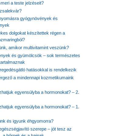
meri a teste jelzéseit?
ózsalekvár?
nyomásra gyógynövények és
ények
kes dolgokat készítettek régen a
rozmaringból?
jünk, amikor multivitamint veszünk?
nyek és gyümölcsök – sok természetes
 tartalmaznak
regedésgátló hatásokkal is rendelkezik
rgező a mindennapi kozmetikumaink
hatjuk egyensúlyba a hormonokat? – 2.
hatjuk egyensúlyba a hormonokat? – 1.
ünk és igyunk éhgyomorra?
egészségjavító szerepe – jót tesz az
, a bőrnek és a hajnak