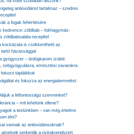
yös, ha sötét szobában alszunk?
ngeteg antioxidánst tartalmaz – szedres
ecepttel
kák a fogak fehérítésére
 kedvence: zöldbab – fokhagymás-
s zöldbabsaláta-recepttel
 kockázata is csökkenthető az
 tartó házassággal
 a gyógyszer – ördögkarom ízületi
a, sebgyógyulásra, emésztési zavarokra
 fokozó táplálékok
olgáltat és fokozza az energiatermelést
áljuk a létfontosságú szerveinket?
lerancia – mit tehetünk ellene?
agok a testünkben – van még értelme
en élni?
usai vannak az antioxidánsoknak?
, amelyek serkentik a nyirokrendszert