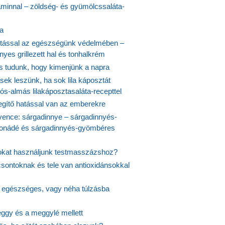
aminnal – zöldség- és gyümölcssaláta-
ta
tással az egészségünk védelmében –
yes grillezett hal és tonhalkrém
is tudunk, hogy kimenjünk a napra
ek leszünk, ha sok lila káposztát
s-almás lilakáposztasaláta-recepttel
egítő hatással van az emberekre
vence: sárgadinnye – sárgadinnyés-
onádé és sárgadinnyés-gyömbéres
jokat használjunk testmasszázshoz?
csontoknak és tele van antioxidánsokkal
s egészséges, vagy néha túlzásba
ggy és a meggylé mellett