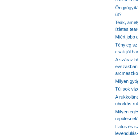
Öngyógyítás
út?
Teák, amel
ízletes tea
Miért jobb
Tényleg sz
csak jól h
A száraz b
évszakban 
arcmaszko
Milyen gyó
Túl sok viz
A rukkolána
uborkás ruk
Milyen egé
repülésnek
Illatos és 
levendulás