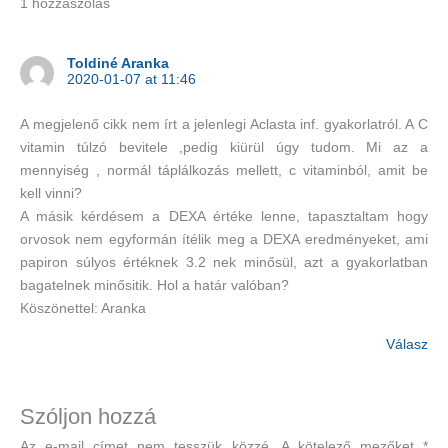
1 hozzászólás
Toldiné Aranka
2020-01-07 at 11:46
A megjelenő cikk nem írt a jelenlegi Aclasta inf. gyakorlatról. A C
vitamin túlzó bevitele ,pedig kiürül úgy tudom. Mi az a
mennyiség , normál táplálkozás mellett, c vitaminból, amit be
kell vinni?
A másik kérdésem a DEXA értéke lenne, tapasztaltam hogy
orvosok nem egyformán ítélik meg a DEXA eredményeket, ami
papiron súlyos értéknek 3.2 nek minősül, azt a gyakorlatban
bagatelnek minősitik. Hol a határ valóban?
Köszönettel: Aranka
Válasz
Szóljon hozzá
Az e-mail címet nem tesszük közzé.
A kötelező mezőket
*