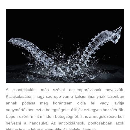
A csontritkulást más szóval oszteoporózisnak nevezzük.
Kialakulásában nagy szerepe van a kalciumhiánynak, azonban
annak pótlása még korántsem oldja fel vagy javítja
nagymértékben ezt a betegséget – állítják ezt egyes hozzáértők.
Éppen ezért, mint minden betegségnél, itt is a megelőzésre kell
helyezni a hangsúlyt. Az antioxidánsok, pontosabban azok
hiánya is oka lehet a csontritkulás kialakulásának.