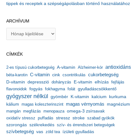
tippek és receptek a szépségápolásban történő használatához
ARCHÍVUM
A
r
c
h
CÍMKÉK
í
v
antioxidáns
A-vitamin
2-es típusú cukorbetegség
Alzheimer-kór
u
m
C-vitamin
cukorbetegség
béta-karotin
cink
csontritkulás
depresszió
E-vitamin
D-vitamin
dohányzás
elhízás
fejfájás
gyulladáscsökkentő
flavonoidok
fogyás
fokhagyma
folát
gyógyszer nélkül
kalcium
gyömbér
K-vitamin
kurkuma
kálium
magas vérnyomás
magnézium
magas koleszterinszint
mangán
megfázás
menopauza
omega-3 zsírsavak
stressz
stroke
oxidatív stressz
puffadás
szabad gyökök
szorongás
székrekedés
szív- és érrendszeri betegségek
szívbetegség
ízületi gyulladás
vas
zöld tea