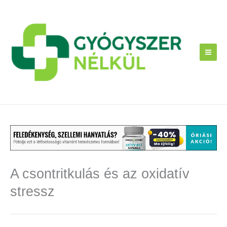
Skip
to
content
A csontritkulás és az oxidatív
stressz