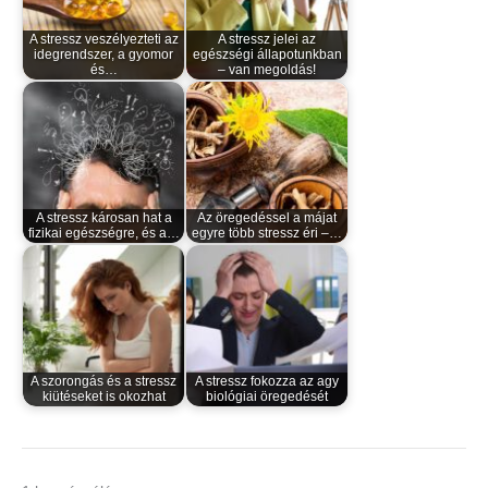
A stressz veszélyezteti az
A stressz jelei az
idegrendszer, a gyomor
egészségi állapotunkban
és…
– van megoldás!
A stressz károsan hat a
Az öregedéssel a májat
fizikai egészségre, és a…
egyre több stressz éri –…
A szorongás és a stressz
A stressz fokozza az agy
kiütéseket is okozhat
biológiai öregedését