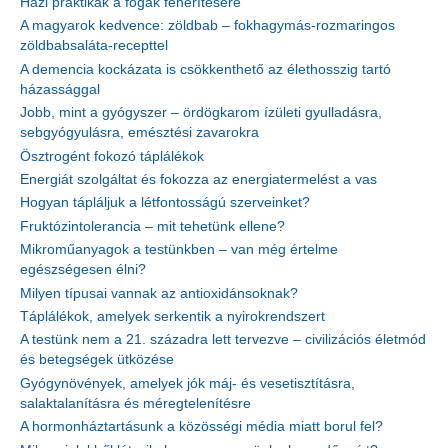
Házi praktikák a fogak fehérítésére
A magyarok kedvence: zöldbab – fokhagymás-rozmaringos
zöldbabsaláta-recepttel
A demencia kockázata is csökkenthető az élethosszig tartó
házassággal
Jobb, mint a gyógyszer – ördögkarom ízületi gyulladásra,
sebgyógyulásra, emésztési zavarokra
Ösztrogént fokozó táplálékok
Energiát szolgáltat és fokozza az energiatermelést a vas
Hogyan tápláljuk a létfontosságú szerveinket?
Fruktózintolerancia – mit tehetünk ellene?
Mikroműanyagok a testünkben – van még értelme
egészségesen élni?
Milyen típusai vannak az antioxidánsoknak?
Táplálékok, amelyek serkentik a nyirokrendszert
A testünk nem a 21. századra lett tervezve – civilizációs életmód
és betegségek ütközése
Gyógynövények, amelyek jók máj- és vesetisztításra,
salaktalanításra és méregtelenítésre
A hormonháztartásunk a közösségi média miatt borul fel?