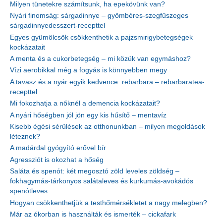
Milyen tünetekre számítsunk, ha epekövünk van?
Nyári finomság: sárgadinnye – gyömbéres-szegfűszeges
sárgadinnyedesszert-recepttel
Egyes gyümölcsök csökkenthetik a pajzsmirigybetegségek
kockázatait
A menta és a cukorbetegség – mi közük van egymáshoz?
Vízi aerobikkal még a fogyás is könnyebben megy
A tavasz és a nyár egyik kedvence: rebarbara – rebarbaratea-
recepttel
Mi fokozhatja a nőknél a demencia kockázatait?
A nyári hőségben jól jön egy kis hűsítő – mentavíz
Kisebb égési sérülések az otthonunkban – milyen megoldások
léteznek?
A madárdal gyógyító erővel bír
Agressziót is okozhat a hőség
Saláta és spenót: két megosztó zöld leveles zöldség –
fokhagymás-tárkonyos salátaleves és kurkumás-avokádós
spenótleves
Hogyan csökkenthetjük a testhőmérsékletet a nagy melegben?
Már az ókorban is használták és ismerték – cickafark