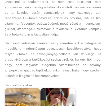
javasolnak a szakemberek, és nem csak kalciumot, mint
ahogyan azt sokan eddig is hitték. A csontritkulás megelőzésére
és a kezelés során csontjainknak nagy szüksége van
rendszeres C-vitamin-bevitelre, lizinre és prolinra, D3- és K2-
vitaminra. A csontok egészségének megőrzését a magnézium-
glicinát, az omega-3 zsírsavak, a tokoferol, a B-vitamin-komplex
és a béta-karotin is biztosítani tudja.
Ha csontritkulásban szenved vagy szeretné ezt a betegséget
megelőzni, mindenképpen egyeztessen kezelőorvosával, hogy
milyen vitamin- és ásványianyag-pótlásra van szüksége. Az
orvos kikérdezi a táplálkozási szokásairól, és ha úgy ítéli meg,
hogy nem fogyaszt elegendő vitaminokban és ásványi
anyagokban gazdag táplálékot, akkor javasolhatja, hogy szedjen
különféle kiegészítő készítményeket.
Kapcsolódó cikkek: