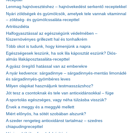
Lenmag hajnövesztéshez – hajnövekedést serkentő receptekkel
Nyári zöldségek és gyümölcsök, amelyek tele vannak vitaminnal
– zöldség- és gyümölcssaláta-recepttel
Artritiszdiéta
Halfogyasztással az egészségünk védelmében –
fűszernövényes grillezett hal és tonhalkrém
Több okot is tudunk, hogy kimenjünk a napra
Egészségesek leszünk, ha sok lila káposztát eszünk? Diós-
almás lilakáposztasaláta-recepttel
A gyász öregítő hatással van az emberekre
A nyár kedvence: sárgadinnye – sárgadinnyés-mentás limonádé
és sárgadinnyés-gyömbéres leves
Milyen olajokat használjunk testmasszázshoz?
Jót tesz a csontoknak és tele van antioxidánsokkal – füge
A sportolás egészséges, vagy néha túlzásba visszük?
Érvek a meggy és a meggylé mellett
Miért előnyös, ha sötét szobában alszunk?
A szeder rengeteg antioxidánst tartalmaz – szedres
chiapudingrecepttel