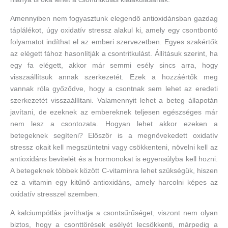
Amennyiben nem fogyasztunk elegendő antioxidánsban gazdag
táplálékot, úgy oxidatív stressz alakul ki, amely egy csontbontó
folyamatot indíthat el az emberi szervezetben. Egyes szakértők
az elégett fához hasonlítják a csontritkulást. Állításuk szerint, ha
egy fa elégett, akkor már semmi esély sincs arra, hogy
visszaállítsuk annak szerkezetét. Ezek a hozzáértők meg
vannak róla győződve, hogy a csontnak sem lehet az eredeti
szerkezetét visszaállítani. Valamennyit lehet a beteg állapotán
javítani, de ezeknek az embereknek teljesen egészséges már
nem lesz a csontozata. Hogyan lehet akkor ezeken a
betegeknek segíteni? Először is a megnövekedett oxidatív
stressz okait kell megszüntetni vagy csökkenteni, növelni kell az
antioxidáns bevitelét és a hormonokat is egyensúlyba kell hozni.
A betegeknek többek között C-vitaminra lehet szükségük, hiszen
ez a vitamin egy kitűnő antioxidáns, amely harcolni képes az
oxidatív stresszel szemben.
A kalciumpótlás javíthatja a csontsűrűséget, viszont nem olyan
biztos, hogy a csonttörések esélyét lecsökkenti, márpedig a