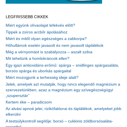
LEGFRISSEBB CIKKEK
Miért együnk olívaolajat lefekvés előtt?
Tippek a zsíros arcbőr ápolásához
Miért és mitől olyan egészséges a zabkorpa?
Hőhullámok esetén javasolt és nem javasolt táplálékok
Még a vérnyomást is szabályozza – aszalt szilva
Mit tehetünk a homlokráncok ellen?
Egy igazi antioxidáns-erőmű: spárga – snidlinges spárgasaláta,
borsós spárga és uborkás spárgaital
Miért mozogjunk a terhesség ideje alatt?
Jelek, amelyek azt mutatják, hogy nincs elegendő magnézium a
szervezetünkben, azaz a magnézium egy szívegészségügyi
„szupersztár”
Kertem éke – paradicsom
Az alvási apnoé jelei, rizikófaktorai és táplálékok, amelyeket jobb
elkerülni
A testsúlykontroll segítője: borsó – cukkinis zöldborsósaláta-
recepttel