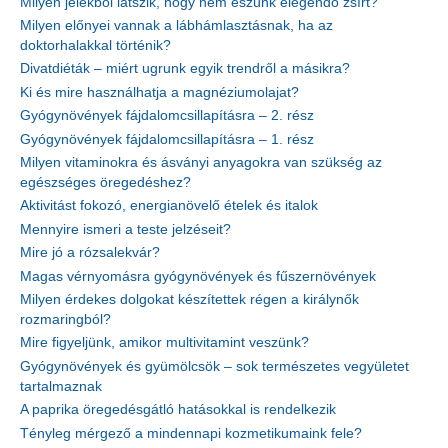
Milyen jelekből látszik, hogy nem eszünk elegendő zsírt?
Milyen előnyei vannak a lábhámlasztásnak, ha az
doktorhalakkal történik?
Divatdiéták – miért ugrunk egyik trendről a másikra?
Ki és mire használhatja a magnéziumolajat?
Gyógynövények fájdalomcsillapításra – 2. rész
Gyógynövények fájdalomcsillapításra – 1. rész
Milyen vitaminokra és ásványi anyagokra van szükség az
egészséges öregedéshez?
Aktivitást fokozó, energianövelő ételek és italok
Mennyire ismeri a teste jelzéseit?
Mire jó a rózsalekvár?
Magas vérnyomásra gyógynövények és fűszernövények
Milyen érdekes dolgokat készítettek régen a királynők
rozmaringból?
Mire figyeljünk, amikor multivitamint veszünk?
Gyógynövények és gyümölcsök – sok természetes vegyületet
tartalmaznak
A paprika öregedésgátló hatásokkal is rendelkezik
Tényleg mérgező a mindennapi kozmetikumaink fele?