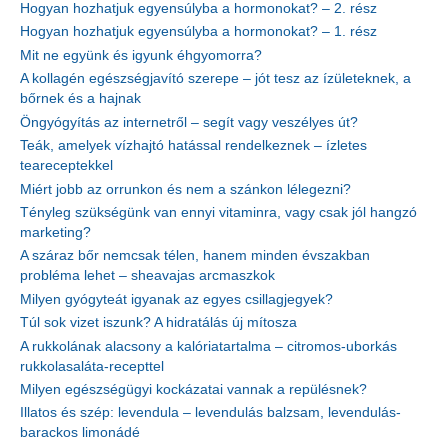
Hogyan hozhatjuk egyensúlyba a hormonokat? – 2. rész
Hogyan hozhatjuk egyensúlyba a hormonokat? – 1. rész
Mit ne együnk és igyunk éhgyomorra?
A kollagén egészségjavító szerepe – jót tesz az ízületeknek, a
bőrnek és a hajnak
Öngyógyítás az internetről – segít vagy veszélyes út?
Teák, amelyek vízhajtó hatással rendelkeznek – ízletes
teareceptekkel
Miért jobb az orrunkon és nem a szánkon lélegezni?
Tényleg szükségünk van ennyi vitaminra, vagy csak jól hangzó
marketing?
A száraz bőr nemcsak télen, hanem minden évszakban
probléma lehet – sheavajas arcmaszkok
Milyen gyógyteát igyanak az egyes csillagjegyek?
Túl sok vizet iszunk? A hidratálás új mítosza
A rukkolának alacsony a kalóriatartalma – citromos-uborkás
rukkolasaláta-recepttel
Milyen egészségügyi kockázatai vannak a repülésnek?
Illatos és szép: levendula – levendulás balzsam, levendulás-
barackos limonádé