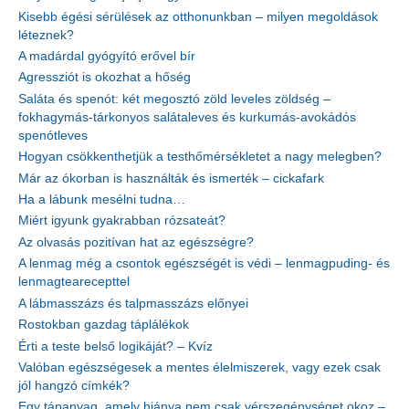
Kisebb égési sérülések az otthonunkban – milyen megoldások
léteznek?
A madárdal gyógyító erővel bír
Agressziót is okozhat a hőség
Saláta és spenót: két megosztó zöld leveles zöldség –
fokhagymás-tárkonyos salátaleves és kurkumás-avokádós
spenótleves
Hogyan csökkenthetjük a testhőmérsékletet a nagy melegben?
Már az ókorban is használták és ismerték – cickafark
Ha a lábunk mesélni tudna…
Miért igyunk gyakrabban rózsateát?
Az olvasás pozitívan hat az egészségre?
A lenmag még a csontok egészségét is védi – lenmagpuding- és
lenmagtearecepttel
A lábmasszázs és talpmasszázs előnyei
Rostokban gazdag táplálékok
Érti a teste belső logikáját? – Kvíz
Valóban egészségesek a mentes élelmiszerek, vagy ezek csak
jól hangzó címkék?
Egy tápanyag, amely hiánya nem csak vérszegénységet okoz –