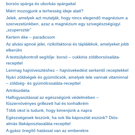
borsós spárga és uborkás spárgaital
Miért mozogjunk a terhesség ideje alatt?
Jelek, amelyek azt mutatják, hogy nincs elegendő magnézium a
szervezetünkben, azaz a magnézium egy szívegészségügyi
„szupersztár”
Kertem éke – paradicsom
Az alvási apnoé jelei, rizikófaktorai és táplálékok, amelyeket jobb
elkerülni
A testsúlykontroll segítője: borsó – cukkinis zöldborsósaláta-
recepttel
Lenmag hajnövesztéshez – hajnövekedést serkentő receptekkel
Nyári zöldségek és gyümölcsök, amelyek tele vannak vitaminnal
– zöldség- és gyümölcssaláta-recepttel
Artritiszdiéta
Halfogyasztással az egészségünk védelmében –
fűszernövényes grillezett hal és tonhalkrém
Több okot is tudunk, hogy kimenjünk a napra
Egészségesek leszünk, ha sok lila káposztát eszünk? Diós-
almás lilakáposztasaláta-recepttel
A gyász öregítő hatással van az emberekre