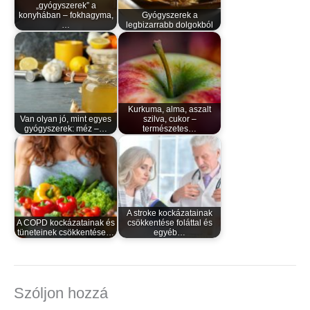
„gyógyszerek” a
konyhában – fokhagyma,
Gyógyszerek a
…
legbizarrabb dolgokból
Kurkuma, alma, aszalt
Van olyan jó, mint egyes
szilva, cukor –
gyógyszerek: méz –…
természetes…
A stroke kockázatainak
A COPD kockázatainak és
csökkentése foláttal és
tüneteinek csökkentése…
egyéb…
Szóljon hozzá