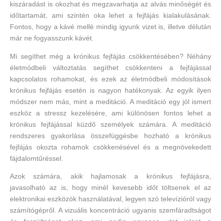
kiszáradást is okozhat és megzavarhatja az alvás minőségét és
időtartamát, ami szintén oka lehet a fejfájás kialakulásának.
Fontos, hogy a kávé mellé mindig igyunk vizet is, illetve délután
már ne fogyasszunk kávét.
Mi segíthet még a krónikus fejfájás csökkentésében? Néhány
életmódbeli változtatás segíthet csökkenteni a fejfájással
kapcsolatos rohamokat, és ezek az életmódbeli módosítások
krónikus fejfájás esetén is nagyon hatékonyak. Az egyik ilyen
módszer nem más, mint a meditáció. A meditáció egy jól ismert
eszköz a stressz kezelésére, ami különösen fontos lehet a
krónikus fejfájással küzdő személyek számára. A meditáció
rendszeres gyakorlása összefüggésbe hozható a krónikus
fejfájás okozta rohamok csökkenésével és a megnövekedett
fájdalomtűréssel.
Azok számára, akik hajlamosak a krónikus fejfájásra,
javasolható az is, hogy minél kevesebb időt töltsenek el az
elektronikai eszközök használatával, legyen szó televízióról vagy
számítógépről. A vizuális koncentráció ugyanis szemfáradtságot