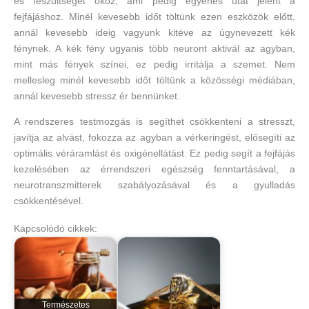
és feszültséget okoz, ami pedig egyenes utat jelent a
fejfájáshoz. Minél kevesebb időt töltünk ezen eszközök előtt,
annál kevesebb ideig vagyunk kitéve az úgynevezett kék
fénynek. A kék fény ugyanis több neuront aktivál az agyban,
mint más fények színei, ez pedig irritálja a szemet. Nem
mellesleg minél kevesebb időt töltünk a közösségi médiában,
annál kevesebb stressz ér bennünket.
A rendszeres testmozgás is segíthet csökkenteni a stresszt,
javítja az alvást, fokozza az agyban a vérkeringést, elősegíti az
optimális véráramlást és oxigénellátást. Ez pedig segít a fejfájás
kezelésében az érrendszeri egészség fenntartásával, a
neurotranszmitterek szabályozásával és a gyulladás
csökkentésével.
Kapcsolódó cikkek:
Természetes