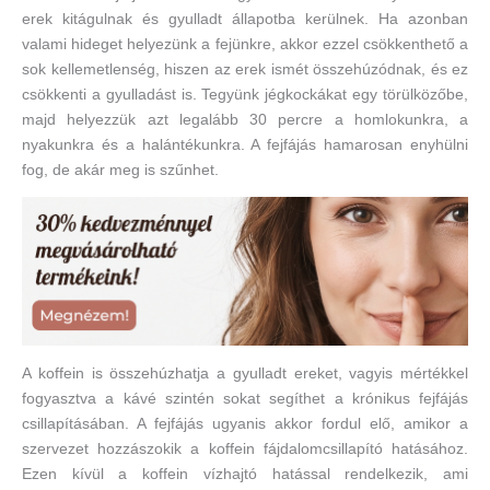
erek kitágulnak és gyulladt állapotba kerülnek. Ha azonban
valami hideget helyezünk a fejünkre, akkor ezzel csökkenthető a
sok kellemetlenség, hiszen az erek ismét összehúzódnak, és ez
csökkenti a gyulladást is. Tegyünk jégkockákat egy törülközőbe,
majd helyezzük azt legalább 30 percre a homlokunkra, a
nyakunkra és a halántékunkra. A fejfájás hamarosan enyhülni
fog, de akár meg is szűnhet.
A koffein is összehúzhatja a gyulladt ereket, vagyis mértékkel
fogyasztva a kávé szintén sokat segíthet a krónikus fejfájás
csillapításában. A fejfájás ugyanis akkor fordul elő, amikor a
szervezet hozzászokik a koffein fájdalomcsillapító hatásához.
Ezen kívül a koffein vízhajtó hatással rendelkezik, ami