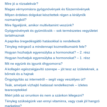
Mire jó a rózsalekvár?
Magas vérnyomásra gyógynövények és fűszernövények
Milyen érdekes dolgokat készítettek régen a királynők
rozmaringból?
Mire figyeljünk, amikor multivitamint veszünk?
Gyógynövények és gyümölcsök – sok természetes vegyületet
tartalmaznak
A paprika öregedésgátló hatásokkal is rendelkezik
Tényleg mérgező a mindennapi kozmetikumaink fele?
Hogyan hozhatjuk egyensúlyba a hormonokat? – 2. rész
Hogyan hozhatjuk egyensúlyba a hormonokat? – 1. rész
Mit ne együnk és igyunk éhgyomorra?
A kollagén egészségjavító szerepe – jót tesz az ízületeknek, a
bőrnek és a hajnak
Öngyógyítás az internetről – segít vagy veszélyes út?
Teák, amelyek vízhajtó hatással rendelkeznek – ízletes
teareceptekkel
Miért jobb az orrunkon és nem a szánkon lélegezni?
Tényleg szükségünk van ennyi vitaminra, vagy csak jól hangzó
marketing?