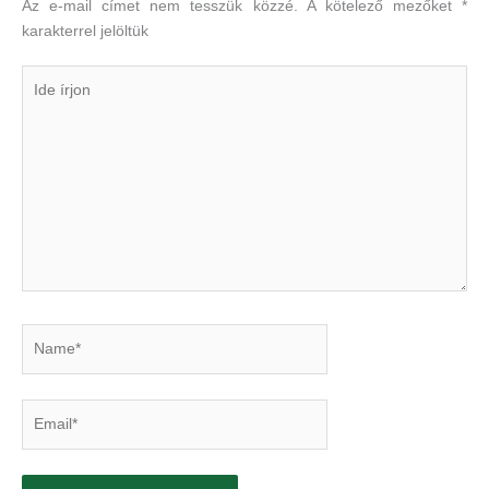
Az e-mail címet nem tesszük közzé.
A kötelező mezőket
*
karakterrel jelöltük
Ide
írjon
Name*
Email*