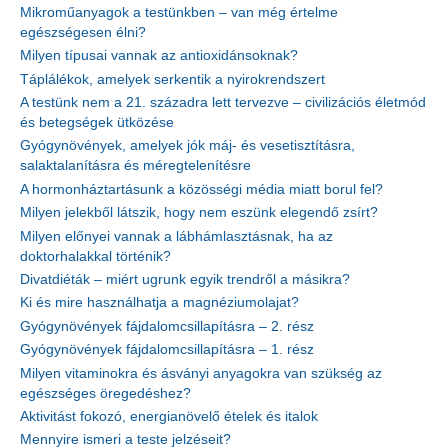
Mikroműanyagok a testünkben – van még értelme
egészségesen élni?
Milyen típusai vannak az antioxidánsoknak?
Táplálékok, amelyek serkentik a nyirokrendszert
A testünk nem a 21. századra lett tervezve – civilizációs életmód
és betegségek ütközése
Gyógynövények, amelyek jók máj- és vesetisztításra,
salaktalanításra és méregtelenítésre
A hormonháztartásunk a közösségi média miatt borul fel?
Milyen jelekből látszik, hogy nem eszünk elegendő zsírt?
Milyen előnyei vannak a lábhámlasztásnak, ha az
doktorhalakkal történik?
Divatdiéták – miért ugrunk egyik trendről a másikra?
Ki és mire használhatja a magnéziumolajat?
Gyógynövények fájdalomcsillapításra – 2. rész
Gyógynövények fájdalomcsillapításra – 1. rész
Milyen vitaminokra és ásványi anyagokra van szükség az
egészséges öregedéshez?
Aktivitást fokozó, energianövelő ételek és italok
Mennyire ismeri a teste jelzéseit?