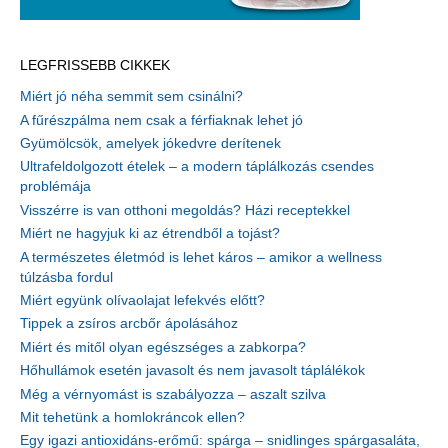
LEGFRISSEBB CIKKEK
Miért jó néha semmit sem csinálni?
A fűrészpálma nem csak a férfiaknak lehet jó
Gyümölcsök, amelyek jókedvre derítenek
Ultrafeldolgozott ételek – a modern táplálkozás csendes
problémája
Visszérre is van otthoni megoldás? Házi receptekkel
Miért ne hagyjuk ki az étrendből a tojást?
A természetes életmód is lehet káros – amikor a wellness
túlzásba fordul
Miért együnk olívaolajat lefekvés előtt?
Tippek a zsíros arcbőr ápolásához
Miért és mitől olyan egészséges a zabkorpa?
Hőhullámok esetén javasolt és nem javasolt táplálékok
Még a vérnyomást is szabályozza – aszalt szilva
Mit tehetünk a homlokráncok ellen?
Egy igazi antioxidáns-erőmű: spárga – snidlinges spárgasaláta,