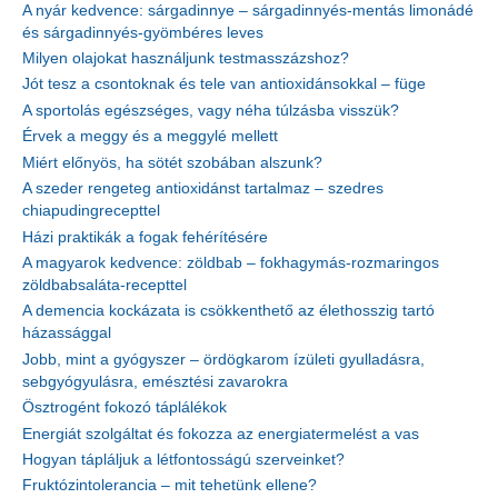
A nyár kedvence: sárgadinnye – sárgadinnyés-mentás limonádé
és sárgadinnyés-gyömbéres leves
Milyen olajokat használjunk testmasszázshoz?
Jót tesz a csontoknak és tele van antioxidánsokkal – füge
A sportolás egészséges, vagy néha túlzásba visszük?
Érvek a meggy és a meggylé mellett
Miért előnyös, ha sötét szobában alszunk?
A szeder rengeteg antioxidánst tartalmaz – szedres
chiapudingrecepttel
Házi praktikák a fogak fehérítésére
A magyarok kedvence: zöldbab – fokhagymás-rozmaringos
zöldbabsaláta-recepttel
A demencia kockázata is csökkenthető az élethosszig tartó
házassággal
Jobb, mint a gyógyszer – ördögkarom ízületi gyulladásra,
sebgyógyulásra, emésztési zavarokra
Ösztrogént fokozó táplálékok
Energiát szolgáltat és fokozza az energiatermelést a vas
Hogyan tápláljuk a létfontosságú szerveinket?
Fruktózintolerancia – mit tehetünk ellene?