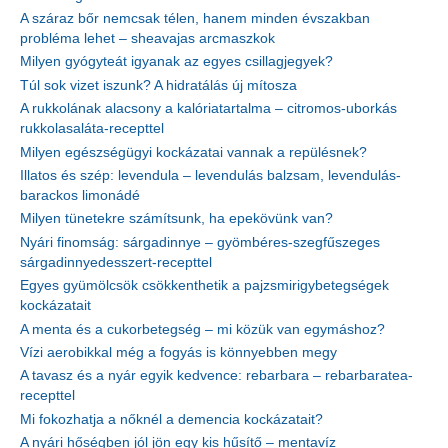
A száraz bőr nemcsak télen, hanem minden évszakban
probléma lehet – sheavajas arcmaszkok
Milyen gyógyteát igyanak az egyes csillagjegyek?
Túl sok vizet iszunk? A hidratálás új mítosza
A rukkolának alacsony a kalóriatartalma – citromos-uborkás
rukkolasaláta-recepttel
Milyen egészségügyi kockázatai vannak a repülésnek?
Illatos és szép: levendula – levendulás balzsam, levendulás-
barackos limonádé
Milyen tünetekre számítsunk, ha epekövünk van?
Nyári finomság: sárgadinnye – gyömbéres-szegfűszeges
sárgadinnyedesszert-recepttel
Egyes gyümölcsök csökkenthetik a pajzsmirigybetegségek
kockázatait
A menta és a cukorbetegség – mi közük van egymáshoz?
Vízi aerobikkal még a fogyás is könnyebben megy
A tavasz és a nyár egyik kedvence: rebarbara – rebarbaratea-
recepttel
Mi fokozhatja a nőknél a demencia kockázatait?
A nyári hőségben jól jön egy kis hűsítő – mentavíz