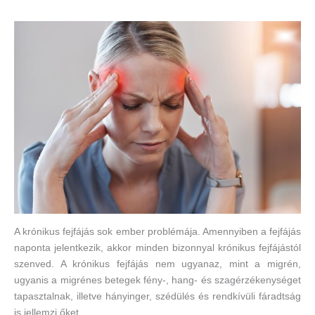
A krónikus fejfájás sok ember problémája. Amennyiben a fejfájás
naponta jelentkezik, akkor minden bizonnyal krónikus fejfájástól
szenved. A krónikus fejfájás nem ugyanaz, mint a migrén,
ugyanis a migrénes betegek fény-, hang- és szagérzékenységet
tapasztalnak, illetve hányinger, szédülés és rendkívüli fáradtság
is jellemzi őket.