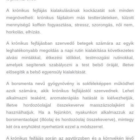
A krónikus fejfájás kialakulásának kockázatát sok minden
megnövelheti: krónikus fájdalom más testterületeken, túlzott
mennyiségű koffein fogyasztása, stressz, szorongás, női nem,
horkolás, elhízás.
A krónikus fejfájásban szenvedő betegek számára az egyik
leghatékonyabb megoldás a napi rutin kialakítása következetes
alvási mintákkal, étkezési időkkel, testmozgási rutinokkal,
amelyek segítenek szabályozni a test belső óráját, illetve
elősegítik a belső egyensúly kialakítását.
A borsmenta nevű gyógynövény is sokféleképpen működhet
azok számára, akik krónikus fejfájástól szenvednek. Lehet
alkalmazni teaként, aromaterápiás hatását is kiélvezhetjük,
illetve hordozóolajjal összekeverve masszázsolajként is
használhatjuk. Ha a fejünkön, nyakunkon alkalmazzuk az
borsmentaolajat (illóolaj és hordozóolaj összekeverve), mintegy
két óra enyhülést nyerhetünk ezzel a módszerrel.
A krónikus fejfájás során az agytörzsben és a környékén lévő