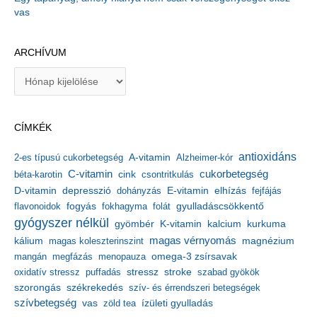
vas
ARCHÍVUM
A
r
c
h
CÍMKÉK
í
v
antioxidáns
A-vitamin
2-es típusú cukorbetegség
Alzheimer-kór
u
m
C-vitamin
cukorbetegség
béta-karotin
cink
csontritkulás
depresszió
E-vitamin
D-vitamin
dohányzás
elhízás
fejfájás
gyulladáscsökkentő
flavonoidok
fogyás
fokhagyma
folát
gyógyszer nélkül
kalcium
gyömbér
K-vitamin
kurkuma
kálium
magas vérnyomás
magnézium
magas koleszterinszint
mangán
megfázás
menopauza
omega-3 zsírsavak
stressz
stroke
oxidatív stressz
puffadás
szabad gyökök
szorongás
székrekedés
szív- és érrendszeri betegségek
szívbetegség
ízületi gyulladás
vas
zöld tea