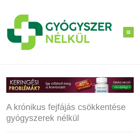
Skip
to
content
A krónikus fejfájás csökkentése
gyógyszerek nélkül