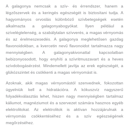
A galagonya nemcsak a szív- és érrendszer, hanem a
légzőszervek és a keringés egészségét is biztosítani tudja. A
hagyományos orvoslás különböző szívbetegségek esetén
alkalmazta a galagonyabogyókat. Ilyen például a
szívelégtelenség, a szabálytalan szívverés, a magas vérnyomás
és az érelmeszesedés. A galagonya meglehetősen gazdag
flavonoidokban, a kvercetin nevű flavonoidot tartalmazza nagy
mennyiségben. A galagonyakivonattal kapcsolatban
bebizonyosodott, hogy enyhíti a szívritmuszavart és a heves
szívdobogásérzést. Mindemellett javítja az erek egészségét, a
glükózszintet és csökkenti a magas vérnyomást is.
Azoknak, akik magas vérnyomástól szenvednek, fokozottan
ügyelniük kell a hidratációra. A kókuszvíz nagyszerű
folyadékválasztás lehet, hiszen nagy mennyiségben tartalmaz
káliumot, magnéziumot és a szervezet számára hasznos egyéb
elektrolitokat. Az elektrolitok is aktívan hozzájárulnak a
vérnyomás csökkentéséhez és a szív egészségének
megőrzéséhez.