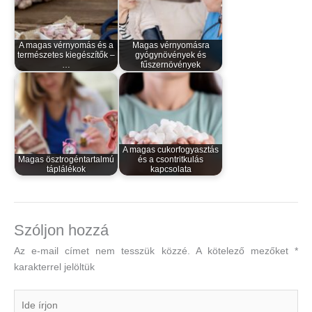
A magas vérnyomás és a
Magas vérnyomásra
természetes kiegészítők –
gyógynövények és
…
fűszernövények
A magas cukorfogyasztás
Magas ösztrogéntartalmú
és a csontritkulás
táplálékok
kapcsolata
Szóljon hozzá
Az e-mail címet nem tesszük közzé.
A kötelező mezőket
*
karakterrel jelöltük
Ide