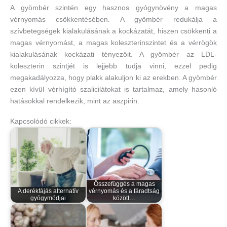
A gyömbér szintén egy hasznos gyógynövény a magas
vérnyomás csökkentésében. A gyömbér redukálja a
szívbetegségek kialakulásának a kockázatát, hiszen csökkenti a
magas vérnyomást, a magas koleszterinszintet és a vérrögök
kialakulásának kockázati tényezőit. A gyömbér az LDL-
koleszterin szintjét is lejjebb tudja vinni, ezzel pedig
megakadályozza, hogy plakk alakuljon ki az erekben. A gyömbér
ezen kívül vérhígító szalicilátokat is tartalmaz, amely hasonló
hatásokkal rendelkezik, mint az aszpirin.
Kapcsolódó cikkek:
Összefüggés a magas
A derékfájás alternatív
vérnyomás és a fáradtság
gyógymódjai
között…