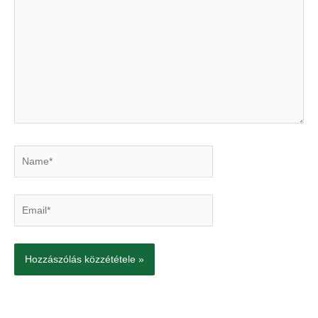
írjon
Name*
Email*