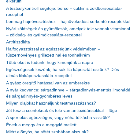
elkerülni
A testsúlykontroll segítője: borsó – cukkinis zöldborsósaláta-
recepttel
Lenmag hajnövesztéshez – hajnövekedést serkentő receptekkel
Nyári zöldségek és gyümölcsök, amelyek tele vannak vitaminnal
– zöldség- és gyümölcssaláta-recepttel
Artritiszdiéta
Halfogyasztással az egészségünk védelmében –
fűszernövényes grillezett hal és tonhalkrém
Több okot is tudunk, hogy kimenjünk a napra
Egészségesek leszünk, ha sok lila káposztát eszünk? Diós-
almás lilakáposztasaláta-recepttel
A gyász öregítő hatással van az emberekre
A nyár kedvence: sárgadinnye – sárgadinnyés-mentás limonádé
és sárgadinnyés-gyömbéres leves
Milyen olajokat használjunk testmasszázshoz?
Jót tesz a csontoknak és tele van antioxidánsokkal – füge
A sportolás egészséges, vagy néha túlzásba visszük?
Érvek a meggy és a meggylé mellett
Miért előnyös, ha sötét szobában alszunk?