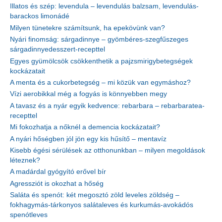
Illatos és szép: levendula – levendulás balzsam, levendulás-
barackos limonádé
Milyen tünetekre számítsunk, ha epekövünk van?
Nyári finomság: sárgadinnye – gyömbéres-szegfűszeges
sárgadinnyedesszert-recepttel
Egyes gyümölcsök csökkenthetik a pajzsmirigybetegségek
kockázatait
A menta és a cukorbetegség – mi közük van egymáshoz?
Vízi aerobikkal még a fogyás is könnyebben megy
A tavasz és a nyár egyik kedvence: rebarbara – rebarbaratea-
recepttel
Mi fokozhatja a nőknél a demencia kockázatait?
A nyári hőségben jól jön egy kis hűsítő – mentavíz
Kisebb égési sérülések az otthonunkban – milyen megoldások
léteznek?
A madárdal gyógyító erővel bír
Agressziót is okozhat a hőség
Saláta és spenót: két megosztó zöld leveles zöldség –
fokhagymás-tárkonyos salátaleves és kurkumás-avokádós
spenótleves