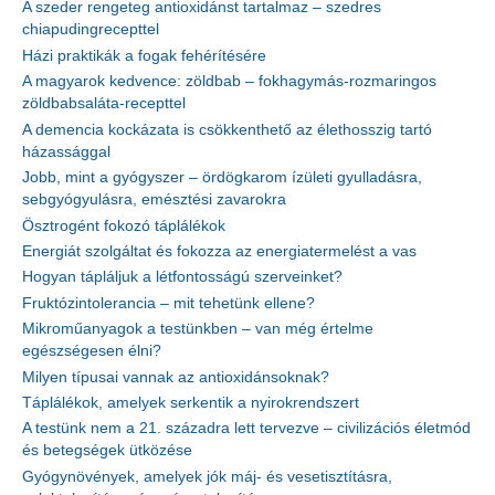
A szeder rengeteg antioxidánst tartalmaz – szedres
chiapudingrecepttel
Házi praktikák a fogak fehérítésére
A magyarok kedvence: zöldbab – fokhagymás-rozmaringos
zöldbabsaláta-recepttel
A demencia kockázata is csökkenthető az élethosszig tartó
házassággal
Jobb, mint a gyógyszer – ördögkarom ízületi gyulladásra,
sebgyógyulásra, emésztési zavarokra
Ösztrogént fokozó táplálékok
Energiát szolgáltat és fokozza az energiatermelést a vas
Hogyan tápláljuk a létfontosságú szerveinket?
Fruktózintolerancia – mit tehetünk ellene?
Mikroműanyagok a testünkben – van még értelme
egészségesen élni?
Milyen típusai vannak az antioxidánsoknak?
Táplálékok, amelyek serkentik a nyirokrendszert
A testünk nem a 21. századra lett tervezve – civilizációs életmód
és betegségek ütközése
Gyógynövények, amelyek jók máj- és vesetisztításra,