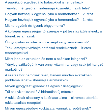
A paprika öregedésgátló hatásokkal is rendelkezik
Tényleg mérgező a mindennapi kozmetikumaink fele?
Hogyan hozhatjuk egyensúlyba a hormonokat? – 2. rész
Hogyan hozhatjuk egyensúlyba a hormonokat? – 1. rész
Mit ne együnk és igyunk éhgyomorra?
A kollagén egészségjavító szerepe – jót tesz az ízületeknek, a
bőrnek és a hajnak
Öngyógyítás az internetről – segít vagy veszélyes út?
Teák, amelyek vízhajtó hatással rendelkeznek – ízletes
teareceptekkel
Miért jobb az orrunkon és nem a szánkon lélegezni?
Tényleg szükségünk van ennyi vitaminra, vagy csak jól hangzó
marketing?
A száraz bőr nemcsak télen, hanem minden évszakban
probléma lehet – sheavajas arcmaszkok
Milyen gyógyteát igyanak az egyes csillagjegyek?
Túl sok vizet iszunk? A hidratálás új mítosza
A rukkolának alacsony a kalóriatartalma – citromos-uborkás
rukkolasaláta-recepttel
Milyen egészségügyi kockázatai vannak a repülésnek?