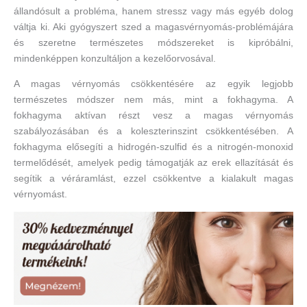
állandósult a probléma, hanem stressz vagy más egyéb dolog
váltja ki. Aki gyógyszert szed a magasvérnyomás-problémájára
és szeretne természetes módszereket is kipróbálni,
mindenképpen konzultáljon a kezelőorvosával.
A magas vérnyomás csökkentésére az egyik legjobb
természetes módszer nem más, mint a fokhagyma. A
fokhagyma aktívan részt vesz a magas vérnyomás
szabályozásában és a koleszterinszint csökkentésében. A
fokhagyma elősegíti a hidrogén-szulfid és a nitrogén-monoxid
termelődését, amelyek pedig támogatják az erek ellazítását és
segítik a véráramlást, ezzel csökkentve a kialakult magas
vérnyomást.