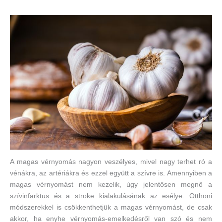
A magas vérnyomás nagyon veszélyes, mivel nagy terhet ró a
vénákra, az artériákra és ezzel együtt a szívre is. Amennyiben a
magas vérnyomást nem kezelik, úgy jelentősen megnő a
szívinfarktus és a stroke kialakulásának az esélye. Otthoni
módszerekkel is csökkenthetjük a magas vérnyomást, de csak
akkor, ha enyhe vérnyomás-emelkedésről van szó és nem