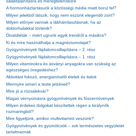
salaktalanításra és méregtelenítésre
A hormonháztartásunk a közösségi média miatt borul fel?
Milyen jelekből látszik, hogy nem eszünk elegendő zsírt?
Milyen előnyei vannak a lábhámlasztásnak, ha az
doktorhalakkal történik?
Divatdiéták – miért ugrunk egyik trendről a másikra?
Ki és mire használhatja a magnéziumolajat?
Gyógynövények fájdalomcsillapításra – 2. rész
Gyógynövények fájdalomcsillapításra – 1. rész
Milyen vitaminokra és ásványi anyagokra van szükség az
egészséges öregedéshez?
Aktivitást fokozó, energianövelő ételek és italok
Mennyire ismeri a teste jelzéseit?
Mire jó a rózsalekvár?
Magas vérnyomásra gyógynövények és fűszernövények
Milyen érdekes dolgokat készítettek régen a királynők
rozmaringból?
Mire figyeljünk, amikor multivitamint veszünk?
Gyógynövények és gyümölcsök – sok természetes vegyületet
tartalmaznak