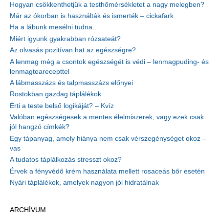
Hogyan csökkenthetjük a testhőmérsékletet a nagy melegben?
Már az ókorban is használták és ismerték – cickafark
Ha a lábunk mesélni tudna…
Miért igyunk gyakrabban rózsateát?
Az olvasás pozitívan hat az egészségre?
A lenmag még a csontok egészségét is védi – lenmagpuding- és
lenmagtearecepttel
A lábmasszázs és talpmasszázs előnyei
Rostokban gazdag táplálékok
Érti a teste belső logikáját? – Kvíz
Valóban egészségesek a mentes élelmiszerek, vagy ezek csak
jól hangzó címkék?
Egy tápanyag, amely hiánya nem csak vérszegénységet okoz –
vas
A tudatos táplálkozás stresszt okoz?
Érvek a fényvédő krém használata mellett rosaceás bőr esetén
Nyári táplálékok, amelyek nagyon jól hidratálnak
ARCHÍVUM