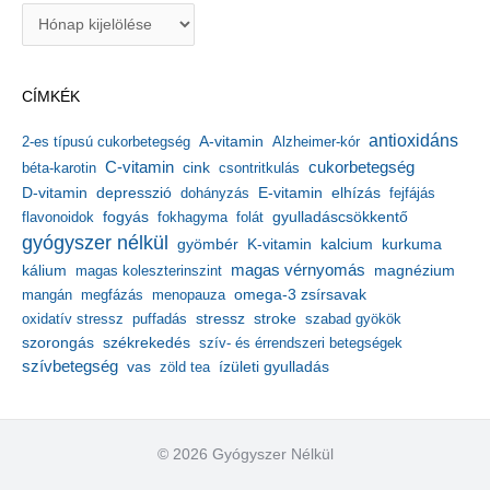
A
r
c
h
CÍMKÉK
í
v
antioxidáns
A-vitamin
2-es típusú cukorbetegség
Alzheimer-kór
u
m
C-vitamin
cukorbetegség
béta-karotin
cink
csontritkulás
depresszió
E-vitamin
D-vitamin
dohányzás
elhízás
fejfájás
gyulladáscsökkentő
flavonoidok
fogyás
fokhagyma
folát
gyógyszer nélkül
kalcium
gyömbér
K-vitamin
kurkuma
kálium
magas vérnyomás
magnézium
magas koleszterinszint
mangán
megfázás
menopauza
omega-3 zsírsavak
stressz
stroke
oxidatív stressz
puffadás
szabad gyökök
szorongás
székrekedés
szív- és érrendszeri betegségek
szívbetegség
ízületi gyulladás
vas
zöld tea
© 2026 Gyógyszer Nélkül