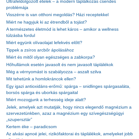
Ultrafeldolgozott ételek – a modern táplálkozás csendes
problémája
Visszérre is van otthoni megoldás? Házi receptekkel
Miért ne hagyjuk ki az étrendből a tojást?
A természetes életmód is lehet káros – amikor a wellness
túlzásba fordul
Miért együnk olívaolajat lefekvés előtt?
Tippek a zsíros arcbőr ápolásához
Miért és mitől olyan egészséges a zabkorpa?
Hőhullámok esetén javasolt és nem javasolt táplálékok
Még a vérnyomást is szabályozza – aszalt szilva
Mit tehetünk a homlokráncok ellen?
Egy igazi antioxidáns-erőmű: spárga – snidlinges spárgasaláta,
borsós spárga és uborkás spárgaital
Miért mozogjunk a terhesség ideje alatt?
Jelek, amelyek azt mutatják, hogy nincs elegendő magnézium a
szervezetünkben, azaz a magnézium egy szívegészségügyi
„szupersztár”
Kertem éke – paradicsom
Az alvási apnoé jelei, rizikófaktorai és táplálékok, amelyeket jobb