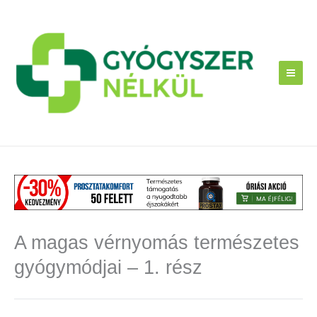
Skip
to
content
A magas vérnyomás természetes
gyógymódjai – 1. rész