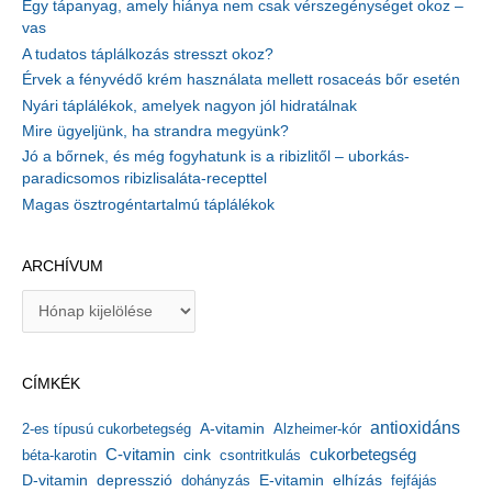
Egy tápanyag, amely hiánya nem csak vérszegénységet okoz –
vas
A tudatos táplálkozás stresszt okoz?
Érvek a fényvédő krém használata mellett rosaceás bőr esetén
Nyári táplálékok, amelyek nagyon jól hidratálnak
Mire ügyeljünk, ha strandra megyünk?
Jó a bőrnek, és még fogyhatunk is a ribizlitől – uborkás-
paradicsomos ribizlisaláta-recepttel
Magas ösztrogéntartalmú táplálékok
ARCHÍVUM
A
r
c
h
CÍMKÉK
í
v
antioxidáns
A-vitamin
2-es típusú cukorbetegség
Alzheimer-kór
u
m
C-vitamin
cukorbetegség
béta-karotin
cink
csontritkulás
depresszió
E-vitamin
D-vitamin
dohányzás
elhízás
fejfájás