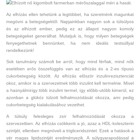
Az elhízás ellen tehetünk a legtöbbet, ha szeretnénk magunkat
megóvni a betegségektől. Napjainkban nagyon sok a túlsúlyos
és az elhízott ember, pedig ez az állapot nagyon komoly
betegségeket generálhat. Mutatjuk is, hogy milyen betegségek
fenyegethetnek bennünket, ha nem ideális testsúllyal
rendelkezünk!
Sok tanulmány számolt be arról, hogy mind férfiak, mind nők
esetében erős összefüggés van az elhízás és a 2-es típusú
cukorbetegség között. Az elhízás először inzulinrezisztenciát
okoz, amikor is a szervezetnek több inzulint kell termelnie. Mivel
a hasnyálmirigy több inzulint termel, így előbb-utóbb kimerül, ez
azonban a glükóz túlzott felhalmozódását okozza, ami pedig
cukorbetegség kialakulásához vezethet.
A túlsúly felesleges zsír felhalmozódását okozza a
szervezetben. Az elhízás csökkenti a jó, azaz a HDL-koleszterin
szintjét, ellenben megnöveli a trigliceridszintet. Ezek a hatások a
vér magas lipidszintjét eredményezik. A súlygyarapodással a