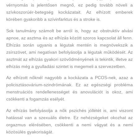
vérnyomás is jelentősen megnő, ez pedig tovább növeli a
szívkoszorúér-betegség kockázatait. Az elhízott emberek
körében gyakoribb a szívinfarktus és a stroke is.
Sok tanulmány számolt be arról is, hogy az obstruktív alvási
apnoe, az asztma és az elhízás között szoros kapcsolat áll fenn.
Elhízás során ugyanis a légutak mentén is megnövekszik a
zsírszövet, ami negatívan befolyásolja a légutak működését. Az
asztmát az elhízás gyakori szövődményének is tekintik, illetve az
elhízás még a gyulladási szintet is megemeli a szervezetben.
Az elhízott nőknél nagyobb a kockázata a PCOS-nek, azaz a
policisztásovárium-szindrómának. Ez az egészségi probléma
menstruációs rendellenességet és anovulációt is okoz, ami
csökkenti a fogamzás esélyét.
Az elhízás befolyásolja a nők pszichés jóllétét is, ami viszont
hatással van a szexuális életre. Ez nehézségeket okozhat az
orgazmus elérésében, csökkenti a nemi vágyat és a nemi
közösülés gyakoriságát.