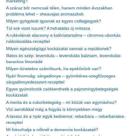
marketing?
A száraz bőr nemcsak télen, hanem minden évszakban
probléma lehet – sheavajas arcmaszkok
Milyen gyógyteát igyanak az egyes csillagjegyek?
Túl sok vizet iszunk? A hidratálás új mítosza
A rukkolának alacsony a kalóriatartalma – citromos-uborkás
rukkolasaláta-recepttel
Milyen egészségügyi kockázatai vannak a repülésnek?
Illatos és szép: levendula – levendulás balzsam, levendulás-
barackos limonádé
Milyen tünetekre számítsunk, ha epekövünk van?
Nyári finomság: sárgadinnye – gyömbéres-szegfűszeges
sárgadinnyedesszert-recepttel
Egyes gyümölcsök csökkenthetik a pajzsmirigybetegségek
kockázatait
A menta és a cukorbetegség – mi közük van egymáshoz?
Vízi aerobikkal még a fogyás is könnyebben megy
A tavasz és a nyár egyik kedvence: rebarbara – rebarbaratea-
recepttel
Mi fokozhatja a nőknél a demencia kockázatait?