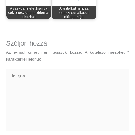
A szexuális élet hiánya
A testalkat mint az
sok egészségi problémát
egészségi állapot
okozhat
előrejelzője
Szóljon hozzá
Az e-mail címet nem tesszük közzé.
A kötelező mezőket
*
karakterrel jelöltük
Ide
írjon