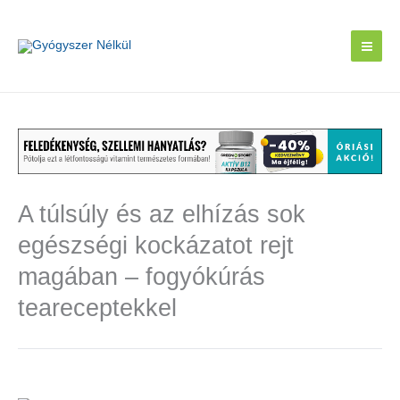
Skip
to
content
A túlsúly és az elhízás sok
egészségi kockázatot rejt
magában – fogyókúrás
teareceptekkel