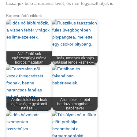
facsarjuk bele a narancs levét, és már fogyaszthatjuk is.
Kapcsolódó cikkek:
A lábfürdő sok
egészségügyi előnyt
Teák, amelyek vízhajtó
hordoz magában
hatással rendelkeznek –…
A citrusfélék és a teák
A természet erejét
egészségre gyakorolt
hordozza magában –
hatásai…
babérlevél