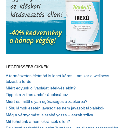
LEGFRISSEBB CIKKEK
A természetes életmód is lehet káros – amikor a wellness
túlzásba fordul
Miért együnk olívaolajat lefekvés előtt?
Tippek a zsíros arcbőr ápolásához
Miért és mitől olyan egészséges a zabkorpa?
Hőhullámok esetén javasolt és nem javasolt táplálékok
Még a vérnyomást is szabályozza – aszalt szilva
Mit tehetünk a homlokráncok ellen?