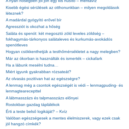
A nyári hőségben jól jön egy kis hűsítő – mentavíz
Kisebb égési sérülések az otthonunkban – milyen megoldások
léteznek?
A madárdal gyógyító erővel bír
Agressziót is okozhat a hőség
Saláta és spenót: két megosztó zöld leveles zöldség –
fokhagymás-tárkonyos salátaleves és kurkumás-avokádós
spenótleves
Hogyan csökkenthetjük a testhőmérsékletet a nagy melegben?
Már az ókorban is használták és ismerték – cickafark
Ha a lábunk mesélni tudna…
Miért igyunk gyakrabban rózsateát?
Az olvasás pozitívan hat az egészségre?
A lenmag még a csontok egészségét is védi – lenmagpuding- és
lenmagtearecepttel
A lábmasszázs és talpmasszázs előnyei
Rostokban gazdag táplálékok
Érti a teste belső logikáját? – Kvíz
Valóban egészségesek a mentes élelmiszerek, vagy ezek csak
jól hangzó címkék?