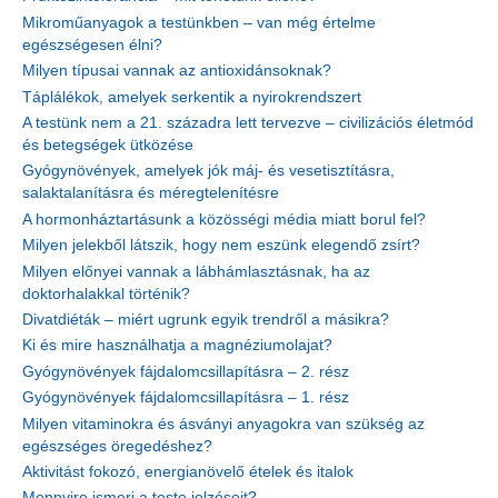
Mikroműanyagok a testünkben – van még értelme
egészségesen élni?
Milyen típusai vannak az antioxidánsoknak?
Táplálékok, amelyek serkentik a nyirokrendszert
A testünk nem a 21. századra lett tervezve – civilizációs életmód
és betegségek ütközése
Gyógynövények, amelyek jók máj- és vesetisztításra,
salaktalanításra és méregtelenítésre
A hormonháztartásunk a közösségi média miatt borul fel?
Milyen jelekből látszik, hogy nem eszünk elegendő zsírt?
Milyen előnyei vannak a lábhámlasztásnak, ha az
doktorhalakkal történik?
Divatdiéták – miért ugrunk egyik trendről a másikra?
Ki és mire használhatja a magnéziumolajat?
Gyógynövények fájdalomcsillapításra – 2. rész
Gyógynövények fájdalomcsillapításra – 1. rész
Milyen vitaminokra és ásványi anyagokra van szükség az
egészséges öregedéshez?
Aktivitást fokozó, energianövelő ételek és italok
Mennyire ismeri a teste jelzéseit?