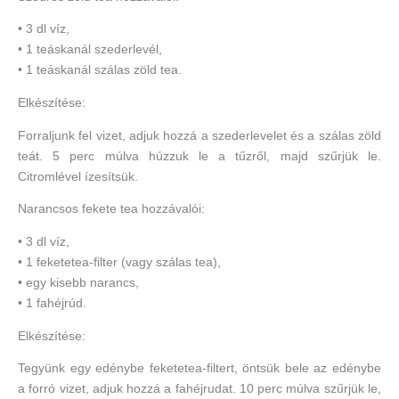
• 3 dl víz,
• 1 teáskanál szederlevél,
• 1 teáskanál szálas zöld tea.
Elkészítése:
Forraljunk fel vizet, adjuk hozzá a szederlevelet és a szálas zöld
teát. 5 perc múlva húzzuk le a tűzről, majd szűrjük le.
Citromlével ízesítsük.
Narancsos fekete tea hozzávalói:
• 3 dl víz,
• 1 feketetea-filter (vagy szálas tea),
• egy kisebb narancs,
• 1 fahéjrúd.
Elkészítése:
Tegyünk egy edénybe feketetea-filtert, öntsük bele az edénybe
a forró vizet, adjuk hozzá a fahéjrudat. 10 perc múlva szűrjük le,