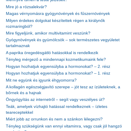
Mire jó a rózsalekvár?
Magas vérnyomásra gyógynövények és fűszernövények
Milyen érdekes dolgokat készítettek régen a királynők
rozmaringból?
Mire figyeljünk, amikor multivitamint veszünk?
Gyógynövények és gyümölcsök – sok természetes vegyületet
tartalmaznak
A paprika öregedésgátló hatásokkal is rendelkezik
Tényleg mérgező a mindennapi kozmetikumaink fele?
Hogyan hozhatjuk egyensúlyba a hormonokat? – 2. rész
Hogyan hozhatjuk egyensúlyba a hormonokat? – 1. rész
Mit ne együnk és igyunk éhgyomorra?
A kollagén egészségjavító szerepe – jót tesz az ízületeknek, a
bőrnek és a hajnak
Öngyógyítás az internetről – segít vagy veszélyes út?
Teák, amelyek vízhajtó hatással rendelkeznek – ízletes
teareceptekkel
Miért jobb az orrunkon és nem a szánkon lélegezni?
Tényleg szükségünk van ennyi vitaminra, vagy csak jól hangzó