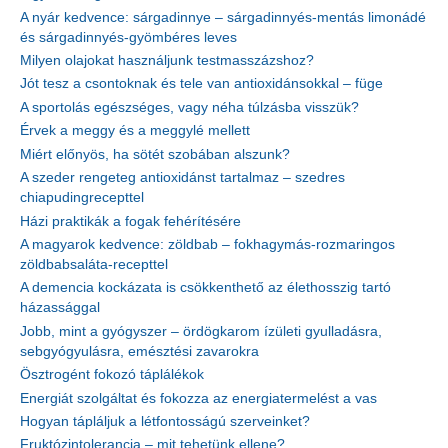
A nyár kedvence: sárgadinnye – sárgadinnyés-mentás limonádé
és sárgadinnyés-gyömbéres leves
Milyen olajokat használjunk testmasszázshoz?
Jót tesz a csontoknak és tele van antioxidánsokkal – füge
A sportolás egészséges, vagy néha túlzásba visszük?
Érvek a meggy és a meggylé mellett
Miért előnyös, ha sötét szobában alszunk?
A szeder rengeteg antioxidánst tartalmaz – szedres
chiapudingrecepttel
Házi praktikák a fogak fehérítésére
A magyarok kedvence: zöldbab – fokhagymás-rozmaringos
zöldbabsaláta-recepttel
A demencia kockázata is csökkenthető az élethosszig tartó
házassággal
Jobb, mint a gyógyszer – ördögkarom ízületi gyulladásra,
sebgyógyulásra, emésztési zavarokra
Ösztrogént fokozó táplálékok
Energiát szolgáltat és fokozza az energiatermelést a vas
Hogyan tápláljuk a létfontosságú szerveinket?
Fruktózintolerancia – mit tehetünk ellene?