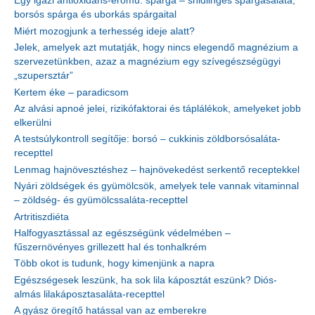
Egy igazi antioxidáns-erőmű: spárga – snidlinges spárgasaláta,
borsós spárga és uborkás spárgaital
Miért mozogjunk a terhesség ideje alatt?
Jelek, amelyek azt mutatják, hogy nincs elegendő magnézium a
szervezetünkben, azaz a magnézium egy szívegészségügyi
„szupersztár”
Kertem éke – paradicsom
Az alvási apnoé jelei, rizikófaktorai és táplálékok, amelyeket jobb
elkerülni
A testsúlykontroll segítője: borsó – cukkinis zöldborsósaláta-
recepttel
Lenmag hajnövesztéshez – hajnövekedést serkentő receptekkel
Nyári zöldségek és gyümölcsök, amelyek tele vannak vitaminnal
– zöldség- és gyümölcssaláta-recepttel
Artritiszdiéta
Halfogyasztással az egészségünk védelmében –
fűszernövényes grillezett hal és tonhalkrém
Több okot is tudunk, hogy kimenjünk a napra
Egészségesek leszünk, ha sok lila káposztát eszünk? Diós-
almás lilakáposztasaláta-recepttel
A gyász öregítő hatással van az emberekre