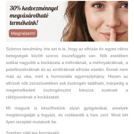
Számos tanulmány írta azt is le, hogy az elhízás és egyes rákos
betegségek között szoros összefüggés van. Nők esetében
sokkal nagyobb a kockázata a méhráknak, a méhnyakráknak, a
petefészekráknak és az emlőráknak elhízás esetén. Ennek nem
más az oka, mint a hormonális egyensúlyhiány. Hiszen az
elhízott nők zsírszövetében sok ösztrogén található, márpedig a
megemelkedett ösztrogénszint fokozza ezeknek a
ráktípusoknak a kockázatait.
Mi magunk is készíthetünk olyan gyógyteákat, amelyek
megtámogatják a fogyást, és csökkentik a hasi zsírt. Most két
ilyen receptet mutatunk be.
Szedres zöld tea hozzávalói: