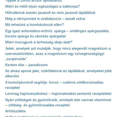
Tippek a zsíros arcbőr ápolásához
Miért és mitől olyan egészséges a zabkorpa?
Hőhullámok esetén javasolt és nem javasolt táplálékok
Még a vérnyomást is szabályozza – aszalt szilva
Mit tehetünk a homlokráncok ellen?
Egy igazi antioxidáns-erőmű: spárga – snidlinges spárgasaláta,
borsós spárga és uborkás spárgaital
Miért mozogjunk a terhesség ideje alatt?
Jelek, amelyek azt mutatják, hogy nincs elegendő magnézium a
szervezetünkben, azaz a magnézium egy szívegészségügyi
„szupersztár”
Kertem éke – paradicsom
Az alvási apnoé jelei, rizikófaktorai és táplálékok, amelyeket jobb
elkerülni
A testsúlykontroll segítője: borsó – cukkinis zöldborsósaláta-
recepttel
Lenmag hajnövesztéshez – hajnövekedést serkentő receptekkel
Nyári zöldségek és gyümölcsök, amelyek tele vannak vitaminnal
– zöldség- és gyümölcssaláta-recepttel
Artritiszdiéta