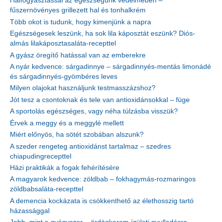
Halfogyasztással az egészségünk védelmében –
fűszernövényes grillezett hal és tonhalkrém
Több okot is tudunk, hogy kimenjünk a napra
Egészségesek leszünk, ha sok lila káposztát eszünk? Diós-
almás lilakáposztasaláta-recepttel
A gyász öregítő hatással van az emberekre
A nyár kedvence: sárgadinnye – sárgadinnyés-mentás limonádé
és sárgadinnyés-gyömbéres leves
Milyen olajokat használjunk testmasszázshoz?
Jót tesz a csontoknak és tele van antioxidánsokkal – füge
A sportolás egészséges, vagy néha túlzásba visszük?
Érvek a meggy és a meggylé mellett
Miért előnyös, ha sötét szobában alszunk?
A szeder rengeteg antioxidánst tartalmaz – szedres
chiapudingrecepttel
Házi praktikák a fogak fehérítésére
A magyarok kedvence: zöldbab – fokhagymás-rozmaringos
zöldbabsaláta-recepttel
A demencia kockázata is csökkenthető az élethosszig tartó
házassággal