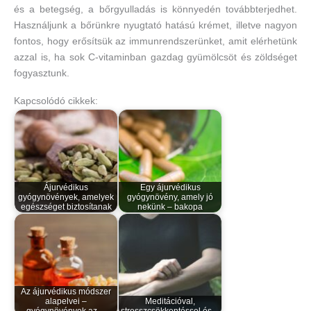
és a betegség, a bőrgyulladás is könnyedén továbbterjedhet.
Használjunk a bőrünkre nyugtató hatású krémet, illetve nagyon
fontos, hogy erősítsük az immunrendszerünket, amit elérhetünk
azzal is, ha sok C-vitaminban gazdag gyümölcsöt és zöldséget
fogyasztunk.
Kapcsolódó cikkek:
Ájurvédikus
Egy ájurvédikus
gyógynövények, amelyek
gyógynövény, amely jó
egészséget biztosítanak
nekünk – bakopa
Az ájurvédikus módszer
alapelvei –
Meditációval,