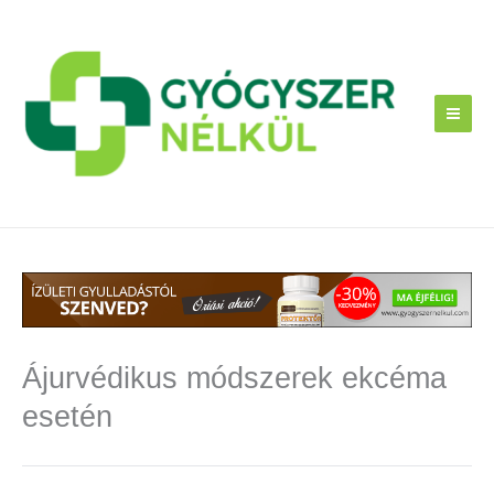
Skip
to
content
Ájurvédikus módszerek ekcéma
esetén