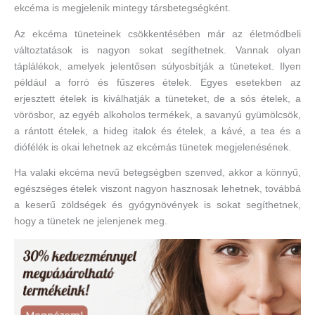
ekcéma is megjelenik mintegy társbetegségként.
Az ekcéma tüneteinek csökkentésében már az életmódbeli
változtatások is nagyon sokat segíthetnek. Vannak olyan
táplálékok, amelyek jelentősen súlyosbítják a tüneteket. Ilyen
például a forró és fűszeres ételek. Egyes esetekben az
erjesztett ételek is kiválhatják a tüneteket, de a sós ételek, a
vörösbor, az egyéb alkoholos termékek, a savanyú gyümölcsök,
a rántott ételek, a hideg italok és ételek, a kávé, a tea és a
diófélék is okai lehetnek az ekcémás tünetek megjelenésének.
Ha valaki ekcéma nevű betegségben szenved, akkor a könnyű,
egészséges ételek viszont nagyon hasznosak lehetnek, továbbá
a keserű zöldségek és gyógynövények is sokat segíthetnek,
hogy a tünetek ne jelenjenek meg.