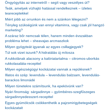
Öngyógyítás az internetről – segít vagy veszélyes út?
Teák, amelyek vízhajtó hatással rendelkeznek – ízletes
teareceptekkel
Miért jobb az orrunkon és nem a szánkon lélegezni?
Tényleg szükségünk van ennyi vitaminra, vagy csak jól hangzó
marketing?
A száraz bőr nemcsak télen, hanem minden évszakban
probléma lehet – sheavajas arcmaszkok
Milyen gyógyteát igyanak az egyes csillagjegyek?
Túl sok vizet iszunk? A hidratálás új mítosza
A rukkolának alacsony a kalóriatartalma – citromos-uborkás
rukkolasaláta-recepttel
Milyen egészségügyi kockázatai vannak a repülésnek?
Illatos és szép: levendula – levendulás balzsam, levendulás-
barackos limonádé
Milyen tünetekre számítsunk, ha epekövünk van?
Nyári finomság: sárgadinnye – gyömbéres-szegfűszeges
sárgadinnyedesszert-recepttel
Egyes gyümölcsök csökkenthetik a pajzsmirigybetegségek
kockázatait