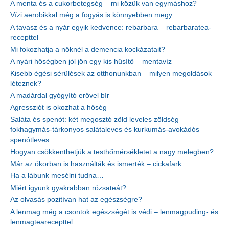
A menta és a cukorbetegség – mi közük van egymáshoz?
Vízi aerobikkal még a fogyás is könnyebben megy
A tavasz és a nyár egyik kedvence: rebarbara – rebarbaratea-
recepttel
Mi fokozhatja a nőknél a demencia kockázatait?
A nyári hőségben jól jön egy kis hűsítő – mentavíz
Kisebb égési sérülések az otthonunkban – milyen megoldások
léteznek?
A madárdal gyógyító erővel bír
Agressziót is okozhat a hőség
Saláta és spenót: két megosztó zöld leveles zöldség –
fokhagymás-tárkonyos salátaleves és kurkumás-avokádós
spenótleves
Hogyan csökkenthetjük a testhőmérsékletet a nagy melegben?
Már az ókorban is használták és ismerték – cickafark
Ha a lábunk mesélni tudna…
Miért igyunk gyakrabban rózsateát?
Az olvasás pozitívan hat az egészségre?
A lenmag még a csontok egészségét is védi – lenmagpuding- és
lenmagtearecepttel