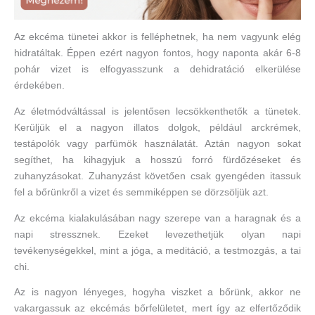
Az ekcéma tünetei akkor is felléphetnek, ha nem vagyunk elég
hidratáltak. Éppen ezért nagyon fontos, hogy naponta akár 6-8
pohár vizet is elfogyasszunk a dehidratáció elkerülése
érdekében.
Az életmódváltással is jelentősen lecsökkenthetők a tünetek.
Kerüljük el a nagyon illatos dolgok, például arckrémek,
testápolók vagy parfümök használatát. Aztán nagyon sokat
segíthet, ha kihagyjuk a hosszú forró fürdőzéseket és
zuhanyzásokat. Zuhanyzást követően csak gyengéden itassuk
fel a bőrünkről a vizet és semmiképpen se dörzsöljük azt.
Az ekcéma kialakulásában nagy szerepe van a haragnak és a
napi stressznek. Ezeket levezethetjük olyan napi
tevékenységekkel, mint a jóga, a meditáció, a testmozgás, a tai
chi.
Az is nagyon lényeges, hogyha viszket a bőrünk, akkor ne
vakargassuk az ekcémás bőrfelületet, mert így az elfertőződik