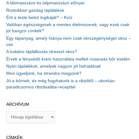
A lábmasszázs és talpmasszázs előnyei
Rostokban gazdag táplálékok
Érti a teste belső logikáját? – Kvíz
Valóban egészségesek a mentes élelmiszerek, vagy ezek csak
jól hangzó címkék?
Egy tápanyag, amely hiánya nem csak vérszegénységet okoz –
vas
A tudatos táplálkozás stresszt okoz?
Érvek a fényvédő krém használata mellett rosaceás bőr esetén
Nyári táplálékok, amelyek nagyon jól hidratálnak
Mire ügyeljünk, ha strandra megyünk?
Jó a bőrnek, és még fogyhatunk is a ribizlitől – uborkás-
paradicsomos ribizlisaláta-recepttel
ARCHÍVUM
A
r
c
h
CÍMKÉK
í