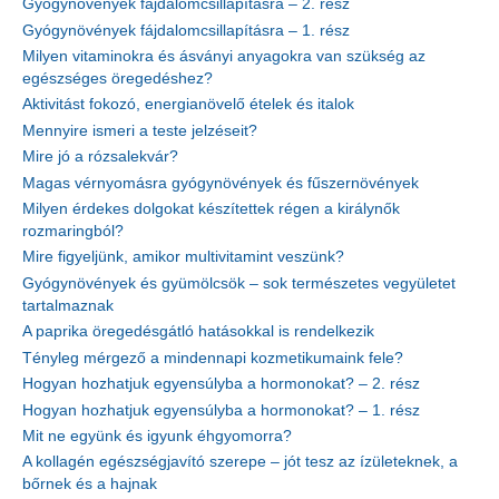
Gyógynövények fájdalomcsillapításra – 2. rész
Gyógynövények fájdalomcsillapításra – 1. rész
Milyen vitaminokra és ásványi anyagokra van szükség az
egészséges öregedéshez?
Aktivitást fokozó, energianövelő ételek és italok
Mennyire ismeri a teste jelzéseit?
Mire jó a rózsalekvár?
Magas vérnyomásra gyógynövények és fűszernövények
Milyen érdekes dolgokat készítettek régen a királynők
rozmaringból?
Mire figyeljünk, amikor multivitamint veszünk?
Gyógynövények és gyümölcsök – sok természetes vegyületet
tartalmaznak
A paprika öregedésgátló hatásokkal is rendelkezik
Tényleg mérgező a mindennapi kozmetikumaink fele?
Hogyan hozhatjuk egyensúlyba a hormonokat? – 2. rész
Hogyan hozhatjuk egyensúlyba a hormonokat? – 1. rész
Mit ne együnk és igyunk éhgyomorra?
A kollagén egészségjavító szerepe – jót tesz az ízületeknek, a
bőrnek és a hajnak