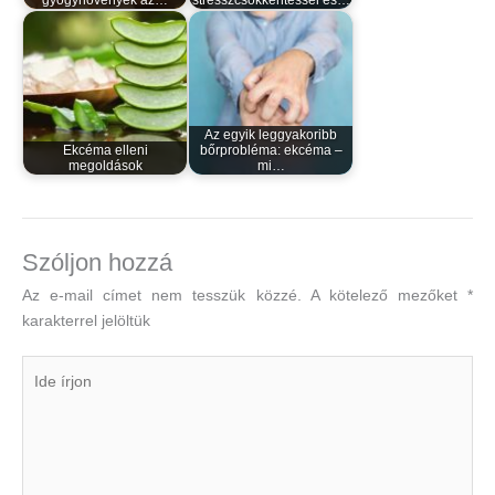
gyógynövények az…
stresszcsökkentéssel és…
Az egyik leggyakoribb
Ekcéma elleni
bőrprobléma: ekcéma –
megoldások
mi…
Szóljon hozzá
Az e-mail címet nem tesszük közzé.
A kötelező mezőket
*
karakterrel jelöltük
Ide
írjon