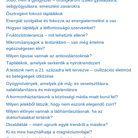
Jobb, mint a gyógyszer – ördögkarom ízületi gyulladásra,
sebgyógyulásra, emésztési zavarokra
Ösztrogént fokozó táplálékok
Energiát szolgáltat és fokozza az energiatermelést a vas
Hogyan tápláljuk a létfontosságú szerveinket?
Fruktózintolerancia – mit tehetünk ellene?
Mikroműanyagok a testünkben – van még értelme
egészségesen élni?
Milyen típusai vannak az antioxidánsoknak?
Táplálékok, amelyek serkentik a nyirokrendszert
A testünk nem a 21. századra lett tervezve – civilizációs életmód
és betegségek ütközése
Gyógynövények, amelyek jók máj- és vesetisztításra,
salaktalanításra és méregtelenítésre
A hormonháztartásunk a közösségi média miatt borul fel?
Milyen jelekből látszik, hogy nem eszünk elegendő zsírt?
Milyen előnyei vannak a lábhámlasztásnak, ha az
doktorhalakkal történik?
Divatdiéták – miért ugrunk egyik trendről a másikra?
Ki és mire használhatja a magnéziumolajat?