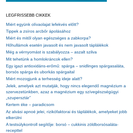
LEGFRISSEBB CIKKEK
Miért együnk olívaolajat lefekvés előtt?
Tippek a zsíros arcbőr ápolásához
Miért és mitől olyan egészséges a zabkorpa?
Hőhullámok esetén javasolt és nem javasolt táplálékok
Még a vérnyomást is szabályozza – aszalt szilva
Mit tehetünk a homlokráncok ellen?
Egy igazi antioxidáns-erőmű: spárga – snidlinges spárgasaláta,
borsós spárga és uborkás spárgaital
Miért mozogjunk a terhesség ideje alatt?
Jelek, amelyek azt mutatják, hogy nincs elegendő magnézium a
szervezetünkben, azaz a magnézium egy szívegészségügyi
„szupersztár”
Kertem éke – paradicsom
Az alvási apnoé jelei, rizikófaktorai és táplálékok, amelyeket jobb
elkerülni
A testsúlykontroll segítője: borsó – cukkinis zöldborsósaláta-
recepttel