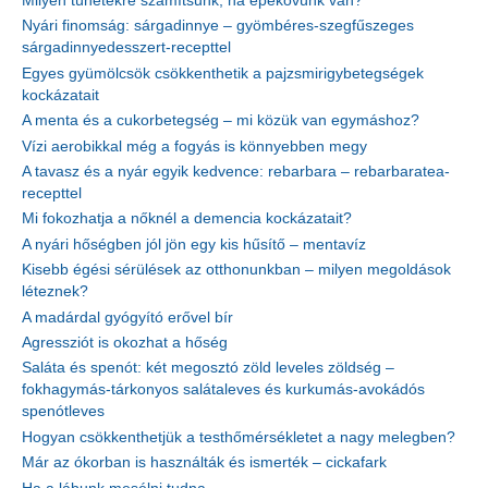
Milyen tünetekre számítsunk, ha epekövünk van?
Nyári finomság: sárgadinnye – gyömbéres-szegfűszeges
sárgadinnyedesszert-recepttel
Egyes gyümölcsök csökkenthetik a pajzsmirigybetegségek
kockázatait
A menta és a cukorbetegség – mi közük van egymáshoz?
Vízi aerobikkal még a fogyás is könnyebben megy
A tavasz és a nyár egyik kedvence: rebarbara – rebarbaratea-
recepttel
Mi fokozhatja a nőknél a demencia kockázatait?
A nyári hőségben jól jön egy kis hűsítő – mentavíz
Kisebb égési sérülések az otthonunkban – milyen megoldások
léteznek?
A madárdal gyógyító erővel bír
Agressziót is okozhat a hőség
Saláta és spenót: két megosztó zöld leveles zöldség –
fokhagymás-tárkonyos salátaleves és kurkumás-avokádós
spenótleves
Hogyan csökkenthetjük a testhőmérsékletet a nagy melegben?
Már az ókorban is használták és ismerték – cickafark