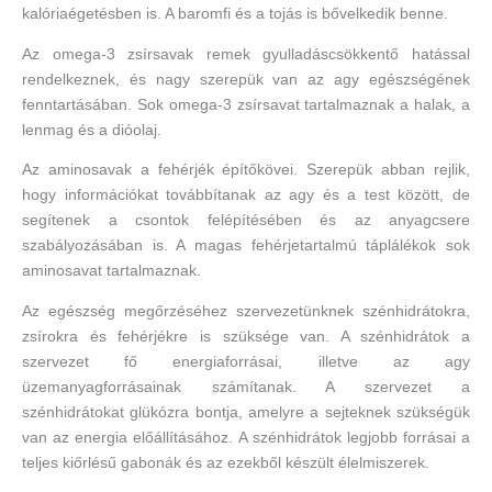
kalóriaégetésben is. A baromfi és a tojás is bővelkedik benne.
Az omega-3 zsírsavak remek gyulladáscsökkentő hatással
rendelkeznek, és nagy szerepük van az agy egészségének
fenntartásában. Sok omega-3 zsírsavat tartalmaznak a halak, a
lenmag és a dióolaj.
Az aminosavak a fehérjék építőkövei. Szerepük abban rejlik,
hogy információkat továbbítanak az agy és a test között, de
segítenek a csontok felépítésében és az anyagcsere
szabályozásában is. A magas fehérjetartalmú táplálékok sok
aminosavat tartalmaznak.
Az egészség megőrzéséhez szervezetünknek szénhidrátokra,
zsírokra és fehérjékre is szüksége van. A szénhidrátok a
szervezet fő energiaforrásai, illetve az agy
üzemanyagforrásainak számítanak. A szervezet a
szénhidrátokat glükózra bontja, amelyre a sejteknek szükségük
van az energia előállításához. A szénhidrátok legjobb forrásai a
teljes kiőrlésű gabonák és az ezekből készült élelmiszerek.