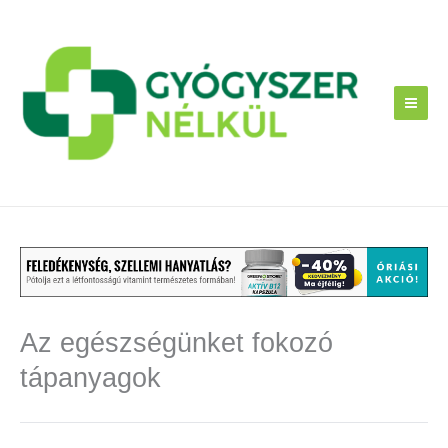
Skip
to
content
Az egészségünket fokozó
tápanyagok