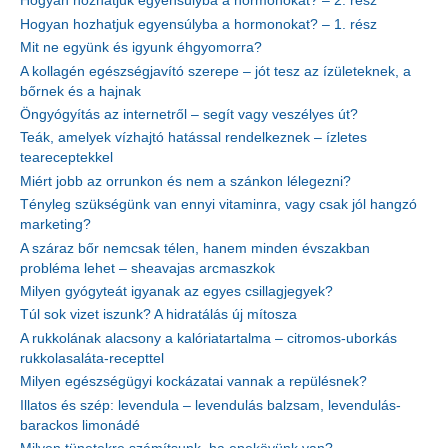
Hogyan hozhatjuk egyensúlyba a hormonokat? – 2. rész
Hogyan hozhatjuk egyensúlyba a hormonokat? – 1. rész
Mit ne együnk és igyunk éhgyomorra?
A kollagén egészségjavító szerepe – jót tesz az ízületeknek, a
bőrnek és a hajnak
Öngyógyítás az internetről – segít vagy veszélyes út?
Teák, amelyek vízhajtó hatással rendelkeznek – ízletes
teareceptekkel
Miért jobb az orrunkon és nem a szánkon lélegezni?
Tényleg szükségünk van ennyi vitaminra, vagy csak jól hangzó
marketing?
A száraz bőr nemcsak télen, hanem minden évszakban
probléma lehet – sheavajas arcmaszkok
Milyen gyógyteát igyanak az egyes csillagjegyek?
Túl sok vizet iszunk? A hidratálás új mítosza
A rukkolának alacsony a kalóriatartalma – citromos-uborkás
rukkolasaláta-recepttel
Milyen egészségügyi kockázatai vannak a repülésnek?
Illatos és szép: levendula – levendulás balzsam, levendulás-
barackos limonádé