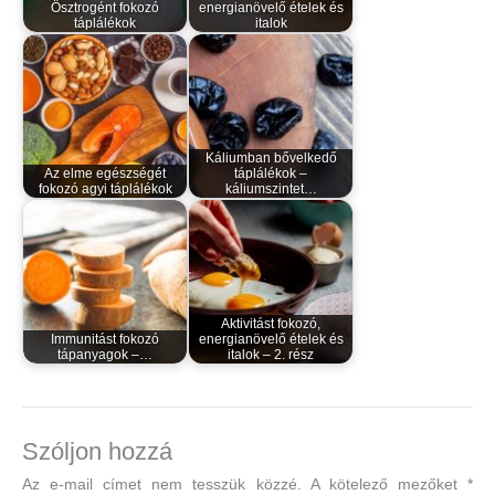
Ösztrogént fokozó
energianövelő ételek és
táplálékok
italok
Káliumban bővelkedő
Az elme egészségét
táplálékok –
fokozó agyi táplálékok
káliumszintet…
Aktivitást fokozó,
Immunitást fokozó
energianövelő ételek és
tápanyagok –…
italok – 2. rész
Szóljon hozzá
Az e-mail címet nem tesszük közzé.
A kötelező mezőket
*