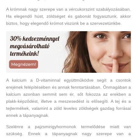
A krómnak nagy szerepe van a vércukorszint szabályozásában.
Ha elegendő húst, zöldséget és gabonát fogyasztunk, akkor
biztos, hogy elegendő krómot viszünk be a szervezetünkbe.
A kalcium a D-vitaminnal együttműködve segít a csontok
erejének felépítésében és annak fenntartásában. Önmagában a
kalcium azonban semmit sem ér, sőt fokozza az erekben a
plakk-képződést, illetve a meszesedést is elősegíti. A tej és a
tejtermékek, valamint a zöld leveles zöldségek gazdag forrásai
ennek a tápanyagnak.
Szelénre a pajzsmirigyhormonok termelődése miatt van
szükség. Ennek a tápanyagnak nagy szerepe van a