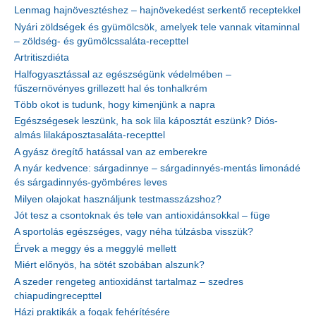
Lenmag hajnövesztéshez – hajnövekedést serkentő receptekkel
Nyári zöldségek és gyümölcsök, amelyek tele vannak vitaminnal
– zöldség- és gyümölcssaláta-recepttel
Artritiszdiéta
Halfogyasztással az egészségünk védelmében –
fűszernövényes grillezett hal és tonhalkrém
Több okot is tudunk, hogy kimenjünk a napra
Egészségesek leszünk, ha sok lila káposztát eszünk? Diós-
almás lilakáposztasaláta-recepttel
A gyász öregítő hatással van az emberekre
A nyár kedvence: sárgadinnye – sárgadinnyés-mentás limonádé
és sárgadinnyés-gyömbéres leves
Milyen olajokat használjunk testmasszázshoz?
Jót tesz a csontoknak és tele van antioxidánsokkal – füge
A sportolás egészséges, vagy néha túlzásba visszük?
Érvek a meggy és a meggylé mellett
Miért előnyös, ha sötét szobában alszunk?
A szeder rengeteg antioxidánst tartalmaz – szedres
chiapudingrecepttel
Házi praktikák a fogak fehérítésére