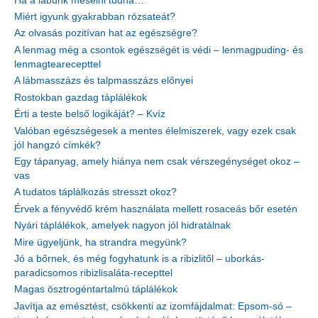
Ha a lábunk mesélni tudna…
Miért igyunk gyakrabban rózsateát?
Az olvasás pozitívan hat az egészségre?
A lenmag még a csontok egészségét is védi – lenmagpuding- és
lenmagtearecepttel
A lábmasszázs és talpmasszázs előnyei
Rostokban gazdag táplálékok
Érti a teste belső logikáját? – Kvíz
Valóban egészségesek a mentes élelmiszerek, vagy ezek csak
jól hangzó címkék?
Egy tápanyag, amely hiánya nem csak vérszegénységet okoz –
vas
A tudatos táplálkozás stresszt okoz?
Érvek a fényvédő krém használata mellett rosaceás bőr esetén
Nyári táplálékok, amelyek nagyon jól hidratálnak
Mire ügyeljünk, ha strandra megyünk?
Jó a bőrnek, és még fogyhatunk is a ribizlitől – uborkás-
paradicsomos ribizlisaláta-recepttel
Magas ösztrogéntartalmú táplálékok
Javítja az emésztést, csökkenti az izomfájdalmat: Epsom-só –