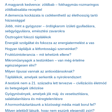
A magyarok kedvence: zöldbab – fokhagymás-rozmaringos
zöldbabsaláta-recepttel
A demencia kockázata is csökkenthető az élethosszig tartó
házassággal
Jobb, mint a gyógyszer – ördögkarom ízületi gyulladásra,
sebgyógyulásra, emésztési zavarokra
Ösztrogént fokozó táplálékok
Energiát szolgáltat és fokozza az energiatermelést a vas
Hogyan tápláljuk a létfontosságú szerveinket?
Fruktózintolerancia – mit tehetünk ellene?
Mikroműanyagok a testünkben – van még értelme
egészségesen élni?
Milyen típusai vannak az antioxidánsoknak?
Táplálékok, amelyek serkentik a nyirokrendszert
A testünk nem a 21. századra lett tervezve – civilizációs életmód
és betegségek ütközése
Gyógynövények, amelyek jók máj- és vesetisztításra,
salaktalanításra és méregtelenítésre
A hormonháztartásunk a közösségi média miatt borul fel?
Milyen jelekből látszik, hogy nem eszünk elegendő zsírt?