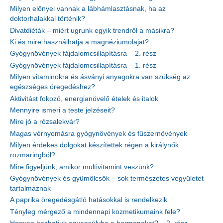
Milyen előnyei vannak a lábhámlasztásnak, ha az
doktorhalakkal történik?
Divatdiéták – miért ugrunk egyik trendről a másikra?
Ki és mire használhatja a magnéziumolajat?
Gyógynövények fájdalomcsillapításra – 2. rész
Gyógynövények fájdalomcsillapításra – 1. rész
Milyen vitaminokra és ásványi anyagokra van szükség az
egészséges öregedéshez?
Aktivitást fokozó, energianövelő ételek és italok
Mennyire ismeri a teste jelzéseit?
Mire jó a rózsalekvár?
Magas vérnyomásra gyógynövények és fűszernövények
Milyen érdekes dolgokat készítettek régen a királynők
rozmaringból?
Mire figyeljünk, amikor multivitamint veszünk?
Gyógynövények és gyümölcsök – sok természetes vegyületet
tartalmaznak
A paprika öregedésgátló hatásokkal is rendelkezik
Tényleg mérgező a mindennapi kozmetikumaink fele?