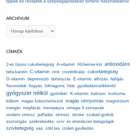
tippek és receptek a szépségápolásban történő használatához
ARCHÍVUM
A
r
c
h
CÍMKÉK
í
v
antioxidáns
A-vitamin
2-es típusú cukorbetegség
Alzheimer-kór
u
m
C-vitamin
cukorbetegség
béta-karotin
cink
csontritkulás
depresszió
E-vitamin
D-vitamin
dohányzás
elhízás
fejfájás
gyulladáscsökkentő
flavonoidok
fogyás
fokhagyma
folát
gyógyszer nélkül
kalcium
gyömbér
K-vitamin
kurkuma
kálium
magas vérnyomás
magnézium
magas koleszterinszint
mangán
megfázás
menopauza
omega-3 zsírsavak
stressz
stroke
oxidatív stressz
puffadás
szabad gyökök
szorongás
székrekedés
szív- és érrendszeri betegségek
szívbetegség
ízületi gyulladás
vas
zöld tea