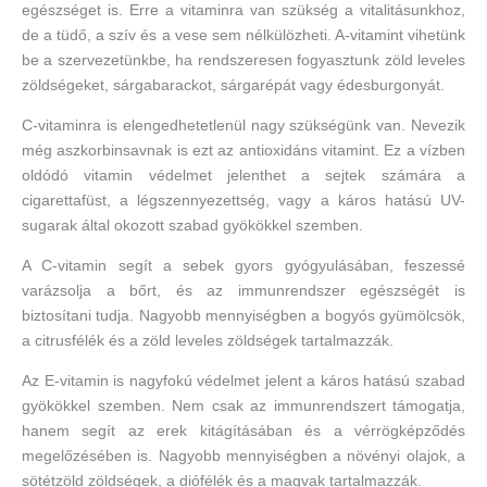
egészséget is. Erre a vitaminra van szükség a vitalitásunkhoz,
de a tüdő, a szív és a vese sem nélkülözheti. A-vitamint vihetünk
be a szervezetünkbe, ha rendszeresen fogyasztunk zöld leveles
zöldségeket, sárgabarackot, sárgarépát vagy édesburgonyát.
C-vitaminra is elengedhetetlenül nagy szükségünk van. Nevezik
még aszkorbinsavnak is ezt az antioxidáns vitamint. Ez a vízben
oldódó vitamin védelmet jelenthet a sejtek számára a
cigarettafüst, a légszennyezettség, vagy a káros hatású UV-
sugarak által okozott szabad gyökökkel szemben.
A C-vitamin segít a sebek gyors gyógyulásában, feszessé
varázsolja a bőrt, és az immunrendszer egészségét is
biztosítani tudja. Nagyobb mennyiségben a bogyós gyümölcsök,
a citrusfélék és a zöld leveles zöldségek tartalmazzák.
Az E-vitamin is nagyfokú védelmet jelent a káros hatású szabad
gyökökkel szemben. Nem csak az immunrendszert támogatja,
hanem segít az erek kitágításában és a vérrögképződés
megelőzésében is. Nagyobb mennyiségben a növényi olajok, a
sötétzöld zöldségek, a diófélék és a magvak tartalmazzák.