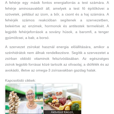
A fehérje egy másik fontos energiaforrás a test számára. A
fehérje aminosavakból áll, amelyek a test fő építőkövei a
szövetek, például az izom, a bőr, a csont és a haj számára. A
fehérjék számos reakcióban segítenek a szervezetben,
beleértve az enzimek, hormonok és antitestek termelését. A
legjobb fehérjeforrások a sovány húsok, a baromfi, a tenger
gyümölcsei, a bab, a borsó.
A szervezet zsírokat használ energia előállítására, amikor a
szénhidrátok nem állnak rendelkezésre. Segítik a szervezetet a
zsírban oldódó vitaminok felszívódásában. Az egészséges
zsírok legjobb forrásai közé tartozik az olívaolaj, a diófélék és az
avokádó, illetve az omega-3 zsírsavakban gazdag halak.
Kapcsolódó cikkek:
Aktivitást fokozó,