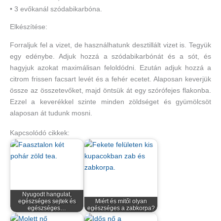
• 3 evőkanál szódabikarbóna.
Elkészítése:
Forraljuk fel a vizet, de használhatunk desztillált vizet is. Tegyük
egy edénybe. Adjuk hozzá a szódabikarbónát és a sót, és
hagyjuk azokat maximálisan feloldódni. Ezután adjuk hozzá a
citrom frissen facsart levét és a fehér ecetet. Alaposan keverjük
össze az összetevőket, majd öntsük át egy szórófejes flakonba.
Ezzel a keverékkel szinte minden zöldséget és gyümölcsöt
alaposan át tudunk mosni.
Kapcsolódó cikkek:
Nyugodt hangulat,
egészséges sejtek és
Miért és mitől olyan
egészséges…
egészséges a zabkorpa?