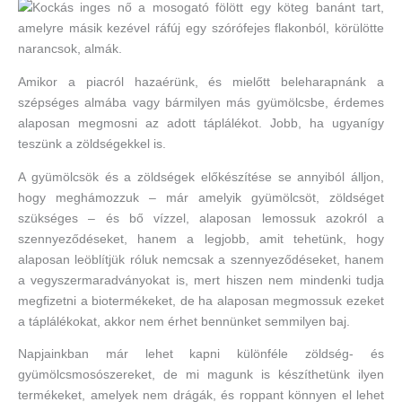
Amikor a piacról hazaérünk, és mielőtt beleharapnánk a
szépséges almába vagy bármilyen más gyümölcsbe, érdemes
alaposan megmosni az adott táplálékot. Jobb, ha ugyanígy
teszünk a zöldségekkel is.
A gyümölcsök és a zöldségek előkészítése se annyiból álljon,
hogy meghámozzuk – már amelyik gyümölcsöt, zöldséget
szükséges – és bő vízzel, alaposan lemossuk azokról a
szennyeződéseket, hanem a legjobb, amit tehetünk, hogy
alaposan leöblítjük róluk nemcsak a szennyeződéseket, hanem
a vegyszermaradványokat is, mert hiszen nem mindenki tudja
megfizetni a biotermékeket, de ha alaposan megmossuk ezeket
a táplálékokat, akkor nem érhet bennünket semmilyen baj.
Napjainkban már lehet kapni különféle zöldség- és
gyümölcsmosószereket, de mi magunk is készíthetünk ilyen
termékeket, amelyek nem drágák, és roppant könnyen el lehet