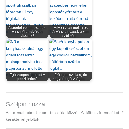
A sportolás egészséges,
Milyen vitaminokra és
vagy néha túlzásba
ásványi anyagokra van
visszük?
szükség…
Egészséges életmód =
Erőteljes az illata, de
pénzkérdés?
nagyon egészséges:…
Szóljon hozzá
Az e-mail címet nem tesszük közzé.
A kötelező mezőket
*
karakterrel jelöltük