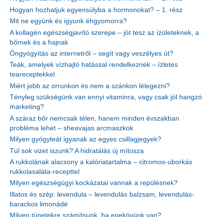
Hogyan hozhatjuk egyensúlyba a hormonokat? – 1. rész
Mit ne együnk és igyunk éhgyomorra?
A kollagén egészségjavító szerepe – jót tesz az ízületeknek, a
bőrnek és a hajnak
Öngyógyítás az internetről – segít vagy veszélyes út?
Teák, amelyek vízhajtó hatással rendelkeznek – ízletes
teareceptekkel
Miért jobb az orrunkon és nem a szánkon lélegezni?
Tényleg szükségünk van ennyi vitaminra, vagy csak jól hangzó
marketing?
A száraz bőr nemcsak télen, hanem minden évszakban
probléma lehet – sheavajas arcmaszkok
Milyen gyógyteát igyanak az egyes csillagjegyek?
Túl sok vizet iszunk? A hidratálás új mítosza
A rukkolának alacsony a kalóriatartalma – citromos-uborkás
rukkolasaláta-recepttel
Milyen egészségügyi kockázatai vannak a repülésnek?
Illatos és szép: levendula – levendulás balzsam, levendulás-
barackos limonádé
Milyen tünetekre számítsunk, ha epekövünk van?