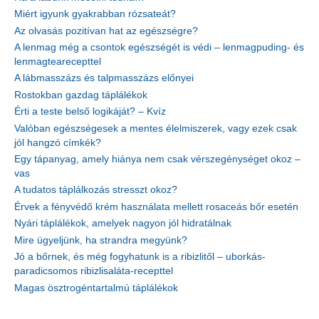
Miért igyunk gyakrabban rózsateát?
Az olvasás pozitívan hat az egészségre?
A lenmag még a csontok egészségét is védi – lenmagpuding- és
lenmagtearecepttel
A lábmasszázs és talpmasszázs előnyei
Rostokban gazdag táplálékok
Érti a teste belső logikáját? – Kvíz
Valóban egészségesek a mentes élelmiszerek, vagy ezek csak
jól hangzó címkék?
Egy tápanyag, amely hiánya nem csak vérszegénységet okoz –
vas
A tudatos táplálkozás stresszt okoz?
Érvek a fényvédő krém használata mellett rosaceás bőr esetén
Nyári táplálékok, amelyek nagyon jól hidratálnak
Mire ügyeljünk, ha strandra megyünk?
Jó a bőrnek, és még fogyhatunk is a ribizlitől – uborkás-
paradicsomos ribizlisaláta-recepttel
Magas ösztrogéntartalmú táplálékok