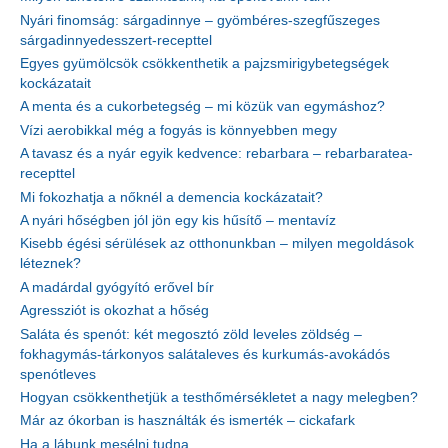
Nyári finomság: sárgadinnye – gyömbéres-szegfűszeges
sárgadinnyedesszert-recepttel
Egyes gyümölcsök csökkenthetik a pajzsmirigybetegségek
kockázatait
A menta és a cukorbetegség – mi közük van egymáshoz?
Vízi aerobikkal még a fogyás is könnyebben megy
A tavasz és a nyár egyik kedvence: rebarbara – rebarbaratea-
recepttel
Mi fokozhatja a nőknél a demencia kockázatait?
A nyári hőségben jól jön egy kis hűsítő – mentavíz
Kisebb égési sérülések az otthonunkban – milyen megoldások
léteznek?
A madárdal gyógyító erővel bír
Agressziót is okozhat a hőség
Saláta és spenót: két megosztó zöld leveles zöldség –
fokhagymás-tárkonyos salátaleves és kurkumás-avokádós
spenótleves
Hogyan csökkenthetjük a testhőmérsékletet a nagy melegben?
Már az ókorban is használták és ismerték – cickafark
Ha a lábunk mesélni tudna…