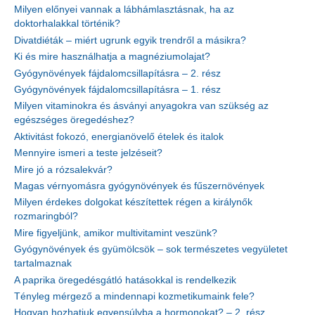
Milyen előnyei vannak a lábhámlasztásnak, ha az
doktorhalakkal történik?
Divatdiéták – miért ugrunk egyik trendről a másikra?
Ki és mire használhatja a magnéziumolajat?
Gyógynövények fájdalomcsillapításra – 2. rész
Gyógynövények fájdalomcsillapításra – 1. rész
Milyen vitaminokra és ásványi anyagokra van szükség az
egészséges öregedéshez?
Aktivitást fokozó, energianövelő ételek és italok
Mennyire ismeri a teste jelzéseit?
Mire jó a rózsalekvár?
Magas vérnyomásra gyógynövények és fűszernövények
Milyen érdekes dolgokat készítettek régen a királynők
rozmaringból?
Mire figyeljünk, amikor multivitamint veszünk?
Gyógynövények és gyümölcsök – sok természetes vegyületet
tartalmaznak
A paprika öregedésgátló hatásokkal is rendelkezik
Tényleg mérgező a mindennapi kozmetikumaink fele?
Hogyan hozhatjuk egyensúlyba a hormonokat? – 2. rész