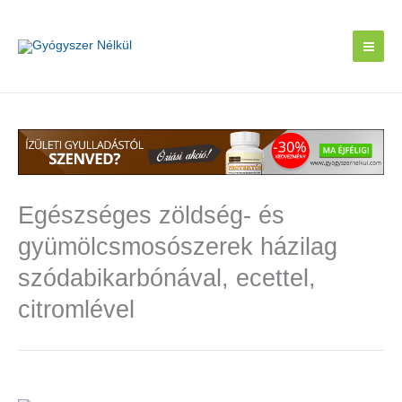
Skip
to
content
Egészséges zöldség- és
gyümölcsmosószerek házilag
szódabikarbónával, ecettel,
citromlével