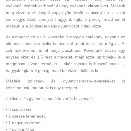
evőkanál szódabikarbónát és egy evőkanál citromlevet. Mossuk
meg vízzel a zöldséget vagy gyümölcsöt, spricceljük le a saját
kis elegyünkkel, amelyet hagyjunk rajta 5 percig, majd ismét
mossuk le a zöldséget vagy gyümölcsöt hideg vízzel.
Az almaecet és a víz keveréke is nagyon hatékony, ugyanis az
almaecet antimikrobiális hatásokkal rendelkezik, és még az E.
coli baktériumot is el tudja pusztítani. Keverjünk össze egy
egység vizet és 1/5 rész almacetet, majd ezzel spricceljük le a
megmosni kívánt terméket – akár tojásra is használhatjuk –,
hagyjuk rajta 5-6 percig, majd bő vízzel öblítsük le.
Másféle zöldség- és gyümölcsmosó-keverékeket is
készíthetünk, mutatunk is egy receptet.
Zöldség- és gyümölcsmosó-keverék hozzávalói:
• 2 csésze víz,
• 1 csésze fehér ecet,
• 1 nagyobb citrom,
• 2 evőkanál só,