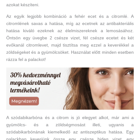
azokat készíteni.
Az egyik legjobb kombináció a fehér ecet és a citromlé. A
citromlének savas a hatása, míg az ecetnek az antibakteriális
hatása kiváló ezeknek az élelmiszereknek a lemosásához.
Öntsön egy üvegbe 2 csésze vizet, fél csésze ecetet és két
evőkanál citromlevet, majd tisztítsa meg ezzel a keverékkel a
zöldségeket és a gyümölcsöket. Használat előtt minden esetben
rázza fel a palackot!
A szódabikarbóna és a citrom is jó elegyet alkot, már ami a
gyümölcs- és a zöldségmosást illeti, ugyanis a
szódabikarbónának kiemelkedő az antiszeptikus hatása. Egy
palackban keverjünk össze egy csésze hideg vizet, egy