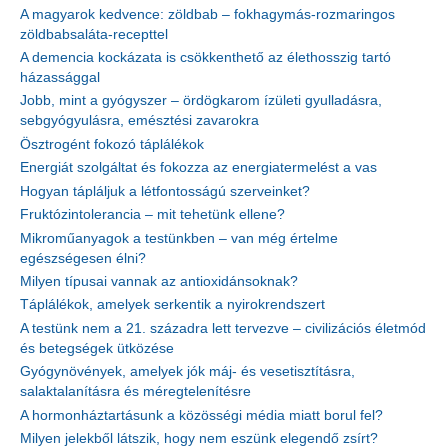
A magyarok kedvence: zöldbab – fokhagymás-rozmaringos
zöldbabsaláta-recepttel
A demencia kockázata is csökkenthető az élethosszig tartó
házassággal
Jobb, mint a gyógyszer – ördögkarom ízületi gyulladásra,
sebgyógyulásra, emésztési zavarokra
Ösztrogént fokozó táplálékok
Energiát szolgáltat és fokozza az energiatermelést a vas
Hogyan tápláljuk a létfontosságú szerveinket?
Fruktózintolerancia – mit tehetünk ellene?
Mikroműanyagok a testünkben – van még értelme
egészségesen élni?
Milyen típusai vannak az antioxidánsoknak?
Táplálékok, amelyek serkentik a nyirokrendszert
A testünk nem a 21. századra lett tervezve – civilizációs életmód
és betegségek ütközése
Gyógynövények, amelyek jók máj- és vesetisztításra,
salaktalanításra és méregtelenítésre
A hormonháztartásunk a közösségi média miatt borul fel?
Milyen jelekből látszik, hogy nem eszünk elegendő zsírt?