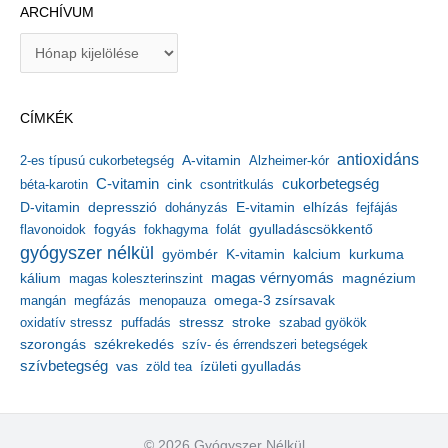
ARCHÍVUM
A
r
c
h
CÍMKÉK
í
v
antioxidáns
A-vitamin
2-es típusú cukorbetegség
Alzheimer-kór
u
m
C-vitamin
cukorbetegség
béta-karotin
cink
csontritkulás
depresszió
E-vitamin
D-vitamin
dohányzás
elhízás
fejfájás
gyulladáscsökkentő
flavonoidok
fogyás
fokhagyma
folát
gyógyszer nélkül
kalcium
gyömbér
K-vitamin
kurkuma
kálium
magas vérnyomás
magnézium
magas koleszterinszint
mangán
megfázás
menopauza
omega-3 zsírsavak
stressz
stroke
oxidatív stressz
puffadás
szabad gyökök
szorongás
székrekedés
szív- és érrendszeri betegségek
szívbetegség
ízületi gyulladás
vas
zöld tea
© 2026 Gyógyszer Nélkül