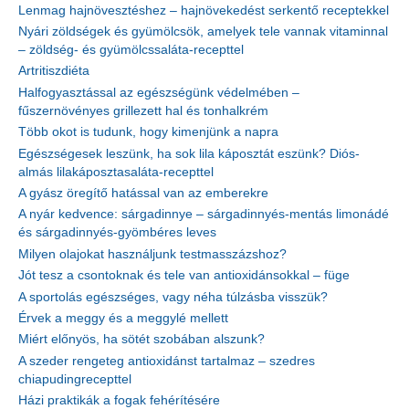
Lenmag hajnövesztéshez – hajnövekedést serkentő receptekkel
Nyári zöldségek és gyümölcsök, amelyek tele vannak vitaminnal
– zöldség- és gyümölcssaláta-recepttel
Artritiszdiéta
Halfogyasztással az egészségünk védelmében –
fűszernövényes grillezett hal és tonhalkrém
Több okot is tudunk, hogy kimenjünk a napra
Egészségesek leszünk, ha sok lila káposztát eszünk? Diós-
almás lilakáposztasaláta-recepttel
A gyász öregítő hatással van az emberekre
A nyár kedvence: sárgadinnye – sárgadinnyés-mentás limonádé
és sárgadinnyés-gyömbéres leves
Milyen olajokat használjunk testmasszázshoz?
Jót tesz a csontoknak és tele van antioxidánsokkal – füge
A sportolás egészséges, vagy néha túlzásba visszük?
Érvek a meggy és a meggylé mellett
Miért előnyös, ha sötét szobában alszunk?
A szeder rengeteg antioxidánst tartalmaz – szedres
chiapudingrecepttel
Házi praktikák a fogak fehérítésére