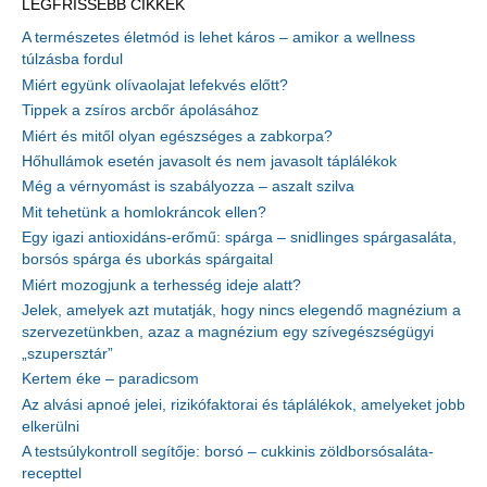
LEGFRISSEBB CIKKEK
A természetes életmód is lehet káros – amikor a wellness
túlzásba fordul
Miért együnk olívaolajat lefekvés előtt?
Tippek a zsíros arcbőr ápolásához
Miért és mitől olyan egészséges a zabkorpa?
Hőhullámok esetén javasolt és nem javasolt táplálékok
Még a vérnyomást is szabályozza – aszalt szilva
Mit tehetünk a homlokráncok ellen?
Egy igazi antioxidáns-erőmű: spárga – snidlinges spárgasaláta,
borsós spárga és uborkás spárgaital
Miért mozogjunk a terhesség ideje alatt?
Jelek, amelyek azt mutatják, hogy nincs elegendő magnézium a
szervezetünkben, azaz a magnézium egy szívegészségügyi
„szupersztár”
Kertem éke – paradicsom
Az alvási apnoé jelei, rizikófaktorai és táplálékok, amelyeket jobb
elkerülni
A testsúlykontroll segítője: borsó – cukkinis zöldborsósaláta-
recepttel