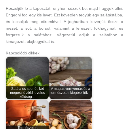
Reszeljük le a káposztát, enyhén sózzuk be, majd hagyjuk állni.
Engedni fog egy kis levet. Ezt követően tegyük egy salátástálba,
és locsoljuk meg citromlével. A joghurtban keverjük össze a
mézet, a sót, a borsot, valamint a lereszelt fokhagymát, és
forgassuk a salátához. Végezetül adjuk a salátához a
kimagozott olajbogyókat is.
Kapcsolódó cikkek:
Saláta és spenót: két
A magas vérnyomás és a
megosztó zöld leveles
természetes kiegészítők –
zöldség…
…
Természetes