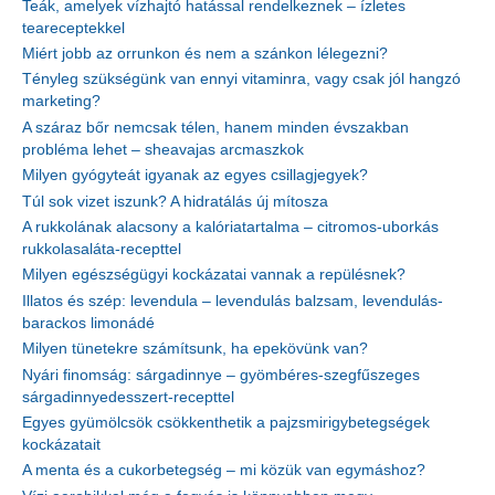
Teák, amelyek vízhajtó hatással rendelkeznek – ízletes
teareceptekkel
Miért jobb az orrunkon és nem a szánkon lélegezni?
Tényleg szükségünk van ennyi vitaminra, vagy csak jól hangzó
marketing?
A száraz bőr nemcsak télen, hanem minden évszakban
probléma lehet – sheavajas arcmaszkok
Milyen gyógyteát igyanak az egyes csillagjegyek?
Túl sok vizet iszunk? A hidratálás új mítosza
A rukkolának alacsony a kalóriatartalma – citromos-uborkás
rukkolasaláta-recepttel
Milyen egészségügyi kockázatai vannak a repülésnek?
Illatos és szép: levendula – levendulás balzsam, levendulás-
barackos limonádé
Milyen tünetekre számítsunk, ha epekövünk van?
Nyári finomság: sárgadinnye – gyömbéres-szegfűszeges
sárgadinnyedesszert-recepttel
Egyes gyümölcsök csökkenthetik a pajzsmirigybetegségek
kockázatait
A menta és a cukorbetegség – mi közük van egymáshoz?