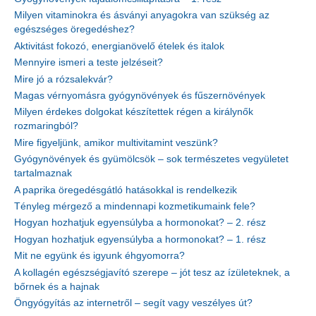
Milyen vitaminokra és ásványi anyagokra van szükség az
egészséges öregedéshez?
Aktivitást fokozó, energianövelő ételek és italok
Mennyire ismeri a teste jelzéseit?
Mire jó a rózsalekvár?
Magas vérnyomásra gyógynövények és fűszernövények
Milyen érdekes dolgokat készítettek régen a királynők
rozmaringból?
Mire figyeljünk, amikor multivitamint veszünk?
Gyógynövények és gyümölcsök – sok természetes vegyületet
tartalmaznak
A paprika öregedésgátló hatásokkal is rendelkezik
Tényleg mérgező a mindennapi kozmetikumaink fele?
Hogyan hozhatjuk egyensúlyba a hormonokat? – 2. rész
Hogyan hozhatjuk egyensúlyba a hormonokat? – 1. rész
Mit ne együnk és igyunk éhgyomorra?
A kollagén egészségjavító szerepe – jót tesz az ízületeknek, a
bőrnek és a hajnak
Öngyógyítás az internetről – segít vagy veszélyes út?