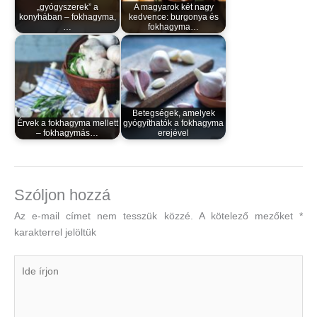
„gyógyszerek” a
A magyarok két nagy
konyhában – fokhagyma,
kedvence: burgonya és
…
fokhagyma…
Betegségek, amelyek
Érvek a fokhagyma mellett
gyógyíthatók a fokhagyma
– fokhagymás…
erejével
Szóljon hozzá
Az e-mail címet nem tesszük közzé.
A kötelező mezőket
*
karakterrel jelöltük
Ide
írjon