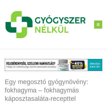
Skip
to
content
Egy megosztó gyógynövény:
fokhagyma – fokhagymás
káposztasaláta-recepttel