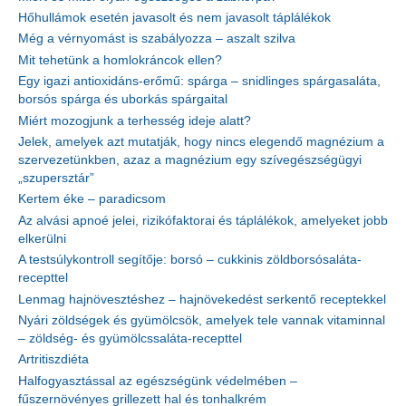
Hőhullámok esetén javasolt és nem javasolt táplálékok
Még a vérnyomást is szabályozza – aszalt szilva
Mit tehetünk a homlokráncok ellen?
Egy igazi antioxidáns-erőmű: spárga – snidlinges spárgasaláta,
borsós spárga és uborkás spárgaital
Miért mozogjunk a terhesség ideje alatt?
Jelek, amelyek azt mutatják, hogy nincs elegendő magnézium a
szervezetünkben, azaz a magnézium egy szívegészségügyi
„szupersztár”
Kertem éke – paradicsom
Az alvási apnoé jelei, rizikófaktorai és táplálékok, amelyeket jobb
elkerülni
A testsúlykontroll segítője: borsó – cukkinis zöldborsósaláta-
recepttel
Lenmag hajnövesztéshez – hajnövekedést serkentő receptekkel
Nyári zöldségek és gyümölcsök, amelyek tele vannak vitaminnal
– zöldség- és gyümölcssaláta-recepttel
Artritiszdiéta
Halfogyasztással az egészségünk védelmében –
fűszernövényes grillezett hal és tonhalkrém