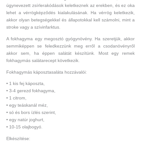
úgynevezett zsírlerakódások keletkeznek az erekben, és ez oka
lehet a vérrögképződés kialakulásának. Ha vérrög keletkezik,
akkor olyan betegségekkel és állapotokkal kell számolni, mint a
stroke vagy a szívinfarktus.
A fokhagyma egy megosztó gyógynövény. Ha szeretjük, akkor
semmiképpen se feledkezzünk meg erről a csodanövényről
akkor sem, ha éppen salátát készítünk. Most egy remek
fokhagymás salátarecept következik.
Fokhagymás káposztasaláta hozzávalói:
• 1 kis fej káposzta,
• 3-4 gerezd fokhagyma,
• 1 citrom,
• egy teáskanál méz,
• só és bors ízlés szerint,
• egy natúr joghurt,
• 10-15 olajbogyó.
Elkészítése: