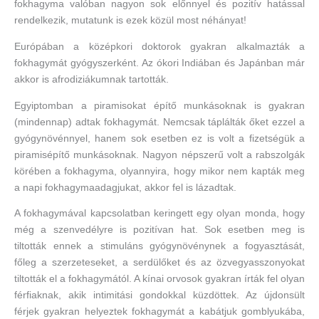
fokhagyma valóban nagyon sok előnnyel és pozitív hatással
rendelkezik, mutatunk is ezek közül most néhányat!
Európában a középkori doktorok gyakran alkalmazták a
fokhagymát gyógyszerként. Az ókori Indiában és Japánban már
akkor is afrodiziákumnak tartották.
Egyiptomban a piramisokat építő munkásoknak is gyakran
(mindennap) adtak fokhagymát. Nemcsak táplálták őket ezzel a
gyógynövénnyel, hanem sok esetben ez is volt a fizetségük a
piramisépítő munkásoknak. Nagyon népszerű volt a rabszolgák
körében a fokhagyma, olyannyira, hogy mikor nem kapták meg
a napi fokhagymaadagjukat, akkor fel is lázadtak.
A fokhagymával kapcsolatban keringett egy olyan monda, hogy
még a szenvedélyre is pozitívan hat. Sok esetben meg is
tiltották ennek a stimuláns gyógynövénynek a fogyasztását,
főleg a szerzeteseket, a serdülőket és az özvegyasszonyokat
tiltották el a fokhagymától. A kínai orvosok gyakran írták fel olyan
férfiaknak, akik intimitási gondokkal küzdöttek. Az újdonsült
férjek gyakran helyeztek fokhagymát a kabátjuk gomblyukába,