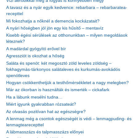
Vízi aerobikkal még a fogyás is könnyebben megy
A tavasz és a nyár egyik kedvence: rebarbara – rebarbaratea-
recepttel
Mi fokozhatja a nőknél a demencia kockázatait?
A nyári hőségben jól jön egy kis hűsítő – mentavíz
Kisebb égési sérülések az otthonunkban – milyen megoldások
léteznek?
A madárdal gyógyító erővel bír
Agressziót is okozhat a hőség
Saláta és spenót: két megosztó zöld leveles zöldség –
fokhagymás-tárkonyos salátaleves és kurkumás-avokádós
spenótleves
Hogyan csökkenthetjük a testhőmérsékletet a nagy melegben?
Már az ókorban is használták és ismerték – cickafark
Ha a lábunk mesélni tudna…
Miért igyunk gyakrabban rózsateát?
Az olvasás pozitívan hat az egészségre?
A lenmag még a csontok egészségét is védi – lenmagpuding- és
lenmagtearecepttel
A lábmasszázs és talpmasszázs előnyei