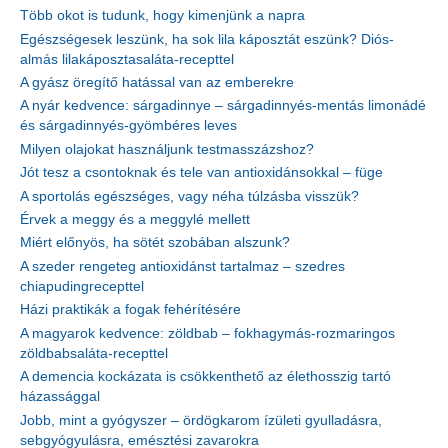
Több okot is tudunk, hogy kimenjünk a napra
Egészségesek leszünk, ha sok lila káposztát eszünk? Diós-
almás lilakáposztasaláta-recepttel
A gyász öregítő hatással van az emberekre
A nyár kedvence: sárgadinnye – sárgadinnyés-mentás limonádé
és sárgadinnyés-gyömbéres leves
Milyen olajokat használjunk testmasszázshoz?
Jót tesz a csontoknak és tele van antioxidánsokkal – füge
A sportolás egészséges, vagy néha túlzásba visszük?
Érvek a meggy és a meggylé mellett
Miért előnyös, ha sötét szobában alszunk?
A szeder rengeteg antioxidánst tartalmaz – szedres
chiapudingrecepttel
Házi praktikák a fogak fehérítésére
A magyarok kedvence: zöldbab – fokhagymás-rozmaringos
zöldbabsaláta-recepttel
A demencia kockázata is csökkenthető az élethosszig tartó
házassággal
Jobb, mint a gyógyszer – ördögkarom ízületi gyulladásra,
sebgyógyulásra, emésztési zavarokra