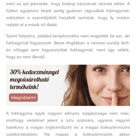
mert ez azt jelentette, hogy boldog nászútnak néznek elébe. A
hűtlen egyiptomi férjek pedig gyakran rágcsáltak fokhagymát,
miközben a szeretőjüktől hazafelé tartottak, hogy ily módon
rejtsék el a másik nő illatát.
Szent helyekre, például templomokba nem engedték be azt, aki
fokhagymát fogyasztott, illetve Angliában a nemesi osztály férfi-
és nőtagjai sem fogyasztottak fokhagymát, mert úgy vélték,
hogy ez nem illendő.
A fokhagyma egyik nagyon előnyös tulajdonsága nem más,
minthogy védelmet jelent a szív számára, ugyanis nagyon
hatékony a magas trigliceridszint és a magas koleszterinszint
csökkentésében. Ha magas a koleszterinszint, akkor