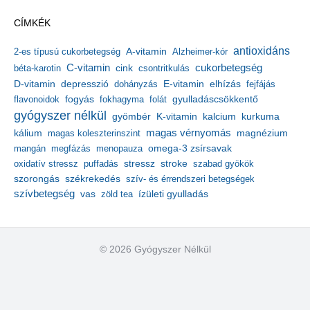
h
CÍMKÉK
í
v
antioxidáns
A-vitamin
2-es típusú cukorbetegség
Alzheimer-kór
u
m
C-vitamin
cukorbetegség
béta-karotin
cink
csontritkulás
depresszió
E-vitamin
D-vitamin
dohányzás
elhízás
fejfájás
gyulladáscsökkentő
flavonoidok
fogyás
fokhagyma
folát
gyógyszer nélkül
kalcium
gyömbér
K-vitamin
kurkuma
kálium
magas vérnyomás
magnézium
magas koleszterinszint
mangán
megfázás
menopauza
omega-3 zsírsavak
stressz
stroke
oxidatív stressz
puffadás
szabad gyökök
szorongás
székrekedés
szív- és érrendszeri betegségek
szívbetegség
ízületi gyulladás
vas
zöld tea
© 2026 Gyógyszer Nélkül