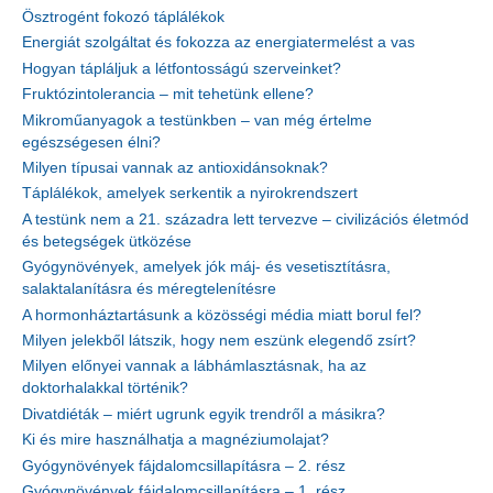
Ösztrogént fokozó táplálékok
Energiát szolgáltat és fokozza az energiatermelést a vas
Hogyan tápláljuk a létfontosságú szerveinket?
Fruktózintolerancia – mit tehetünk ellene?
Mikroműanyagok a testünkben – van még értelme
egészségesen élni?
Milyen típusai vannak az antioxidánsoknak?
Táplálékok, amelyek serkentik a nyirokrendszert
A testünk nem a 21. századra lett tervezve – civilizációs életmód
és betegségek ütközése
Gyógynövények, amelyek jók máj- és vesetisztításra,
salaktalanításra és méregtelenítésre
A hormonháztartásunk a közösségi média miatt borul fel?
Milyen jelekből látszik, hogy nem eszünk elegendő zsírt?
Milyen előnyei vannak a lábhámlasztásnak, ha az
doktorhalakkal történik?
Divatdiéták – miért ugrunk egyik trendről a másikra?
Ki és mire használhatja a magnéziumolajat?
Gyógynövények fájdalomcsillapításra – 2. rész
Gyógynövények fájdalomcsillapításra – 1. rész