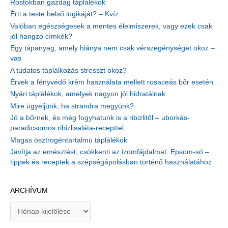
Rostokban gazdag táplálékok
Érti a teste belső logikáját? – Kvíz
Valóban egészségesek a mentes élelmiszerek, vagy ezek csak
jól hangzó címkék?
Egy tápanyag, amely hiánya nem csak vérszegénységet okoz –
vas
A tudatos táplálkozás stresszt okoz?
Érvek a fényvédő krém használata mellett rosaceás bőr esetén
Nyári táplálékok, amelyek nagyon jól hidratálnak
Mire ügyeljünk, ha strandra megyünk?
Jó a bőrnek, és még fogyhatunk is a ribizlitől – uborkás-
paradicsomos ribizlisaláta-recepttel
Magas ösztrogéntartalmú táplálékok
Javítja az emésztést, csökkenti az izomfájdalmat: Epsom-só –
tippek és receptek a szépségápolásban történő használatához
ARCHÍVUM
A
r
c