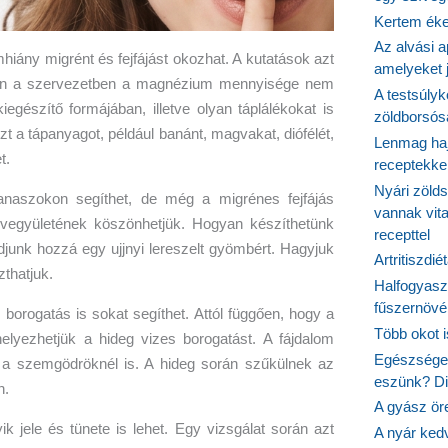
Kertem éke
Az alvási ap
hiány migrént és fejfájást okozhat. A kutatások azt
amelyeket j
etén a szervezetben a magnézium mennyisége nem
A testsúlyk
gészítő formájában, illetve olyan táplálékokat is
zöldborsósa
t a tápanyagot, például banánt, magvakat, diófélét,
Lenmag haj
t.
receptekke
Nyári zöld
aszokon segíthet, de még a migrénes fejfájás
vannak vit
ű vegyületének köszönhetjük. Hogyan készíthetünk
recepttel
adjunk hozzá egy ujjnyi lereszelt gyömbért. Hagyjuk
Artritiszdié
zthatjuk.
Halfogyasz
fűszernövén
 borogatás is sokat segíthet. Attól függően, hogy a
Több okot 
elyezhetjük a hideg vizes borogatást. A fájdalom
Egészséges
e a szemgödröknél is. A hideg során szűkülnek az
eszünk? Dió
n.
A gyász ör
ik jele és tünete is lehet. Egy vizsgálat során azt
A nyár ked