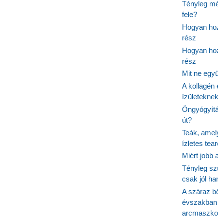
Tényleg mé
fele?
Hogyan hoz
rész
Hogyan hoz
rész
Mit ne egy
A kollagén 
ízületeknek
Öngyógyítás
út?
Teák, amel
ízletes tea
Miért jobb
Tényleg sz
csak jól h
A száraz b
évszakban 
arcmaszko