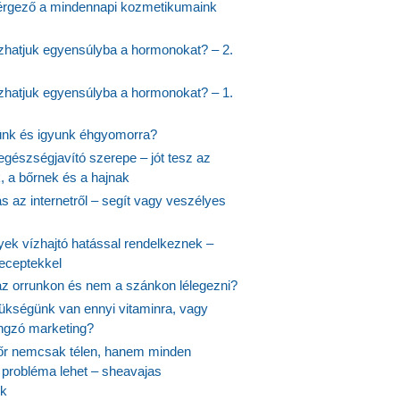
rgező a mindennapi kozmetikumaink
hatjuk egyensúlyba a hormonokat? – 2.
hatjuk egyensúlyba a hormonokat? – 1.
ünk és igyunk éhgyomorra?
egészségjavító szerepe – jót tesz az
, a bőrnek és a hajnak
 az internetről – segít vagy veszélyes
yek vízhajtó hatással rendelkeznek –
receptekkel
 az orrunkon és nem a szánkon lélegezni?
ükségünk van ennyi vitaminra, vagy
angzó marketing?
őr nemcsak télen, hanem minden
probléma lehet – sheavajas
k