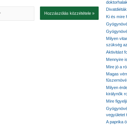
doktorhalak
Divatdiéták
Ki és mire
Gyógynövén
Gyógynövén
Milyen vit
szükség a
Aktivitást 
Mennyire is
Mire jó a r
Magas vér
fűszernöv
Milyen érde
királynők 
Mire figyel
Gyógynövé
vegyületet
A paprika ö