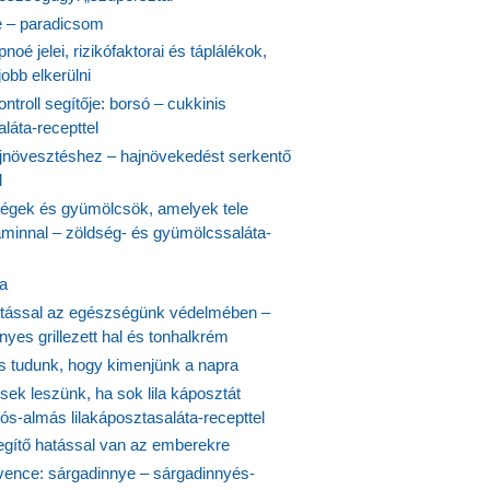
 – paradicsom
noé jelei, rizikófaktorai és táplálékok,
obb elkerülni
ontroll segítője: borsó – cukkinis
láta-recepttel
növesztéshez – hajnövekedést serkentő
l
ségek és gyümölcsök, amelyek tele
aminnal – zöldség- és gyümölcssaláta-
ta
tással az egészségünk védelmében –
yes grillezett hal és tonhalkrém
is tudunk, hogy kimenjünk a napra
ek leszünk, ha sok lila káposztát
s-almás lilakáposztasaláta-recepttel
egítő hatással van az emberekre
vence: sárgadinnye – sárgadinnyés-