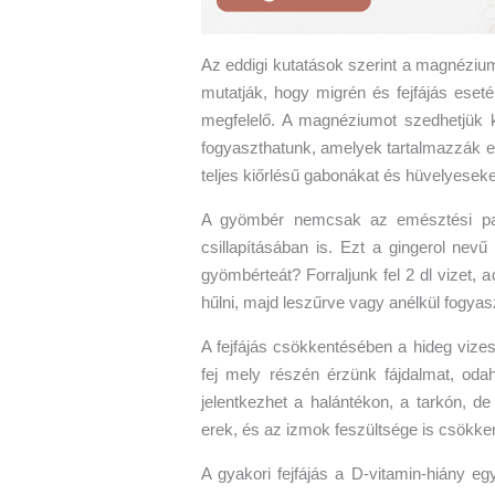
Az eddigi kutatások szerint a magnézium
mutatják, hogy migrén és fejfájás es
megfelelő. A magnéziumot szedhetjük kie
fogyaszthatunk, amelyek tartalmazzák ez
teljes kiőrlésű gabonákat és hüvelyeseke
A gyömbér nemcsak az emésztési pan
csillapításában is. Ezt a gingerol nev
gyömbérteát? Forraljunk fel 2 dl vizet, 
hűlni, majd leszűrve vagy anélkül fogyas
A fejfájás csökkentésében a hideg vizes
fej mely részén érzünk fájdalmat, odah
jelentkezhet a halántékon, a tarkón, d
erek, és az izmok feszültsége is csökke
A gyakori fejfájás a D-vitamin-hiány egy