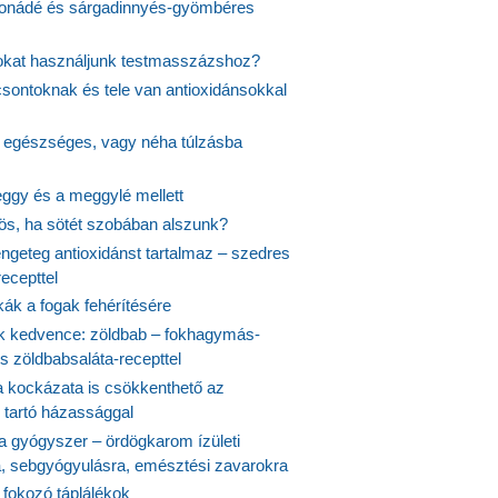
onádé és sárgadinnyés-gyömbéres
jokat használjunk testmasszázshoz?
csontoknak és tele van antioxidánsokkal
s egészséges, vagy néha túlzásba
ggy és a meggylé mellett
yös, ha sötét szobában alszunk?
ngeteg antioxidánst tartalmaz – szedres
ecepttel
kák a fogak fehérítésére
 kedvence: zöldbab – fokhagymás-
s zöldbabsaláta-recepttel
 kockázata is csökkenthető az
 tartó házassággal
 a gyógyszer – ördögkarom ízületi
a, sebgyógyulásra, emésztési zavarokra
 fokozó táplálékok