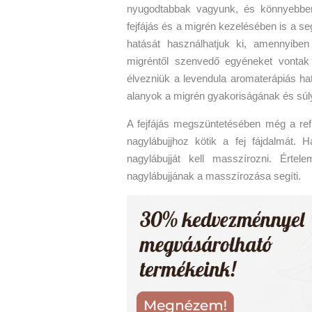
nyugodtabbak vagyunk, és könnyebben 
fejfájás és a migrén kezelésében is a seg
hatását használhatjuk ki, amennyiben 
migréntől szenvedő egyéneket vontak 
élvezniük a levendula aromaterápiás hat
alanyok a migrén gyakoriságának és sú
A fejfájás megszüntetésében még a refle
nagylábujjhoz kötik a fej fájdalmát. 
nagylábujját kell masszírozni. Értel
nagylábujjának a masszírozása segíti.