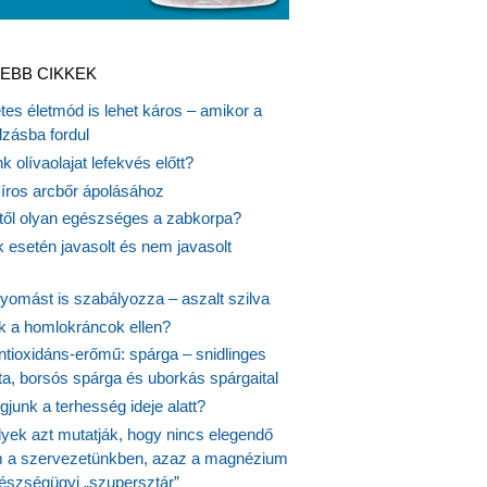
EBB CIKKEK
es életmód is lehet káros – amikor a
lzásba fordul
k olívaolajat lefekvés előtt?
síros arcbőr ápolásához
itől olyan egészséges a zabkorpa?
 esetén javasolt és nem javasolt
yomást is szabályozza – aszalt szilva
nk a homlokráncok ellen?
ntioxidáns-erőmű: spárga – snidlinges
ta, borsós spárga és uborkás spárgaital
junk a terhesség ideje alatt?
lyek azt mutatják, hogy nincs elegendő
 a szervezetünkben, azaz a magnézium
észségügyi „szupersztár”