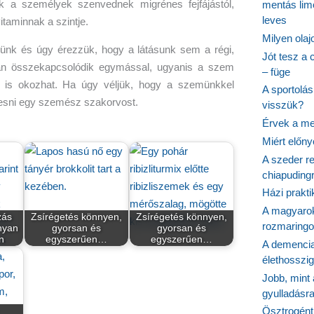
ok a személyek szenvednek migrénes fejfájástól,
mentás lim
leves
taminnak a szintje.
Milyen ola
ünk és úgy érezzük, hogy a látásunk sem a régi,
Jót tesz a 
san összekapcsolódik egymással, ugyanis a szem
– füge
st is okozhat. Ha úgy véljük, hogy a szemünkkel
A sportolá
resni egy szemész szakorvost.
visszük?
Érvek a me
Miért előn
A szeder re
chiapudingr
Házi prakti
A magyarok
zás
Zsírégetés könnyen,
Zsírégetés könnyen,
rozmaringo
nyan
gyorsan és
gyorsan és
n
egyszerűen…
egyszerűen…
A demencia
élethosszig
Jobb, mint
gyulladásr
Ösztrogént