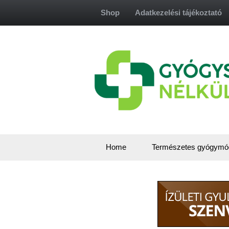
Skip
Shop
Adatkezelési tájékoztató
to
content
Home
Természetes gyógymó