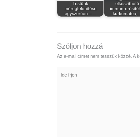
Testünk
elkészíthető
méregtelenítése
immunrerősítő
egyszerűen –…
kurkumatea,
Szóljon hozzá
Az e-mail címet nem tesszük közzé.
A k
Ide
írjon