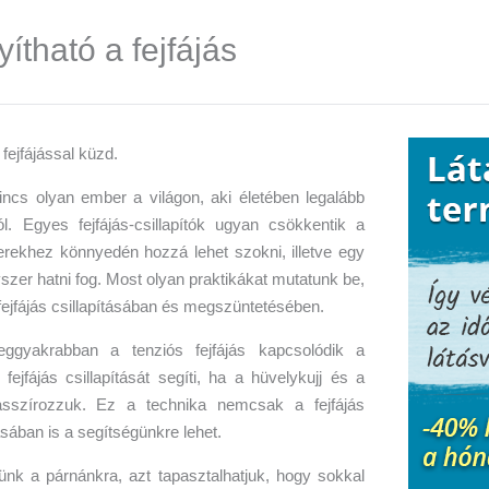
ítható a fejfájás
incs olyan ember a világon, aki életében legalább
l. Egyes fejfájás-csillapítók ugyan csökkentik a
rekhez könnyedén hozzá lehet szokni, illetve egy
szer hatni fog. Most olyan praktikákat mutatunk be,
ejfájás csillapításában és megszüntetésében.
eggyakrabban a tenziós fejfájás kapcsolódik a
fejfájás csillapítását segíti, ha a hüvelykujj és a
asszírozzuk. Ez a technika nemcsak a fejfájás
sában is a segítségünkre lehet.
lünk a párnánkra, azt tapasztalhatjuk, hogy sokkal