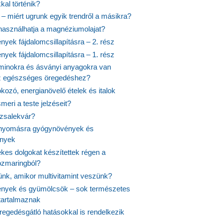
kal történik?
 – miért ugrunk egyik trendről a másikra?
 használhatja a magnéziumolajat?
yek fájdalomcsillapításra – 2. rész
yek fájdalomcsillapításra – 1. rész
aminokra és ásványi anyagokra van
z egészséges öregedéshez?
fokozó, energianövelő ételek és italok
meri a teste jelzéseit?
ózsalekvár?
nyomásra gyógynövények és
ények
kes dolgokat készítettek régen a
rozmaringból?
jünk, amikor multivitamint veszünk?
nyek és gyümölcsök – sok természetes
 tartalmaznak
regedésgátló hatásokkal is rendelkezik