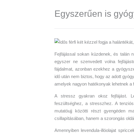
Egyszerűen is gyógy
Fejfájással sokan küzdenek, és talán n
egyszer ne szenvedett volna fejfájástó
fájdalmat, azonban ezekhez a gyógysze
idő után nem biztos, hogy az adott gyógy
amelyek nagyon hatékonyak lehetnek a f
A stressz gyakran okoz fejfájást. L
feszültséghez, a stresszhez. A tenziós 
mutatóujj közötti részt gyengéden m
csillapításában, hanem a szorongás oldá
Amennyiben levendula-illóolajat spricce